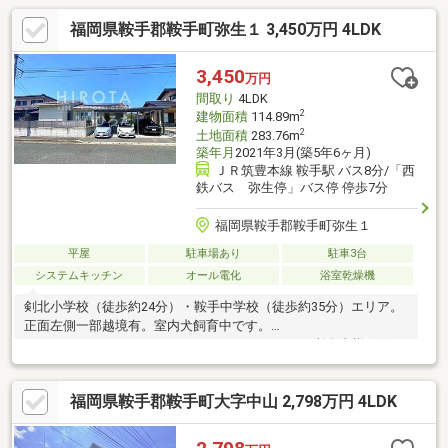
福岡県鞍手郡鞍手町弥生１ 3,450万円 4LDK
3,450
万円
間取り
4LDK
2
建物面積
114.89m
2
土地面積
283.76m
築年月
2021年3月(築5年6ヶ月)
ＪＲ筑豊本線 鞍手駅 バス8分/「西
鉄バス 弥生停」バス停 停歩7分
福岡県鞍手郡鞍手町弥生１
平屋
駐車場あり
駐車3台
システムキッチン
オール電化
浴室乾燥機
剣北小学校（徒歩約24分）・鞍手中学校（徒歩約35分）エリア。
正面左側一部越境有。室内犬飼育中です。
□□━━━━━━━━━━━━━━━━━━━━━所有者様が住ん
でおられますので事前に日程調整が必要です。できるだけご希望
日で調整をしますのでお早めにご連絡ください。営業時間 10時～
福岡県鞍手郡鞍手町大字中山 2,798万円 4LDK
16時（休：水曜日、第2、3火曜日） お気軽にお電話ください
0120-210-393━━━━━━━━━━━━━━━━━━━━━━□□