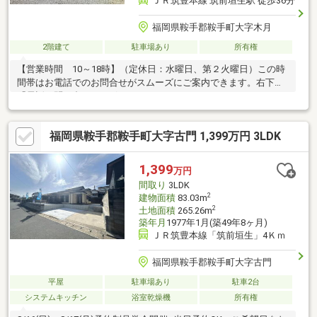
ＪＲ筑豊本線 筑前垣生駅 徒歩36分
福岡県鞍手郡鞍手町大字木月
2階建て
駐車場あり
所有権
【営業時間 10～18時】（定休日：水曜日、第２火曜日）この時
間帯はお電話でのお問合せがスムーズにご案内できます。右下の
「電話で問い合わせ」ボタンをタッチ♪
福岡県鞍手郡鞍手町大字古門 1,399万円 3LDK
1,399
万円
間取り
3LDK
2
建物面積
83.03m
2
土地面積
265.26m
築年月
1977年1月(築49年8ヶ月)
ＪＲ筑豊本線「筑前垣生」4Ｋｍ
福岡県鞍手郡鞍手町大字古門
平屋
駐車場あり
駐車2台
システムキッチン
浴室乾燥機
所有権