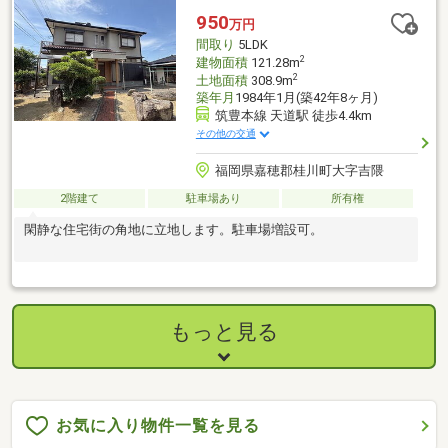
950
万円
間取り
5LDK
2
建物面積
121.28m
2
土地面積
308.9m
築年月
1984年1月(築42年8ヶ月)
筑豊本線 天道駅 徒歩4.4km
その他の交通
福岡県嘉穂郡桂川町大字吉隈
2階建て
駐車場あり
所有権
閑静な住宅街の角地に立地します。駐車場増設可。
もっと見る
お気に入り物件一覧を見る