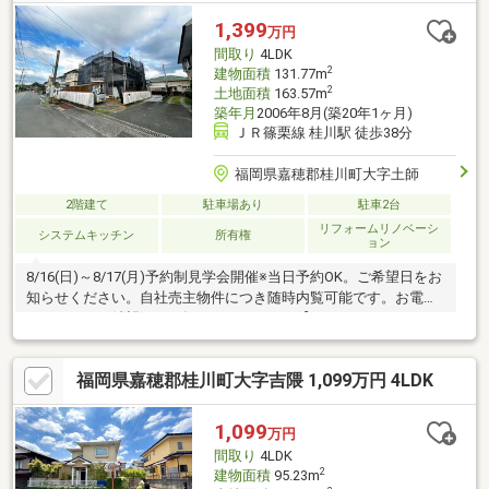
1,399
万円
間取り
4LDK
2
建物面積
131.77m
2
土地面積
163.57m
築年月
2006年8月(築20年1ヶ月)
ＪＲ篠栗線 桂川駅 徒歩38分
福岡県嘉穂郡桂川町大字土師
2階建て
駐車場あり
駐車2台
リフォームリノベーシ
システムキッチン
所有権
ョン
8/16(日)～8/17(月)予約制見学会開催※当日予約OK。ご希望日をお
知らせください。自社売主物件につき随時内覧可能です。お電話
かメールでご希望日をお知らせください。【おすすめポイン
ト】・本物件は条件により住宅ローン減税が適用されます。・雨
漏り、構造上主要な部分の欠陥や・腐食、給排水管の故障や漏水
福岡県嘉穂郡桂川町大字吉隈 1,099万円 4LDK
についてお引渡しより２年間保証。・シロアリ防除工事施工後5年
間保証。・新品の照明器具設置予定なので入居後にすぐに生活が
始められます。・お客様に合わせたローンの組み方や金融機関を
1,099
万円
ご提案。住宅ローンが初めての方でもお気軽にご相談ください。
間取り
4LDK
2
建物面積
95.23m