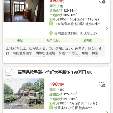
390
万円
間取り
他
2
建物面積
129.84m
2
土地面積
305.08m
築年月
1963年10月(築62年11ヶ月)
ＪＲ筑豊本線 桂川駅 徒歩4.6km
福岡県嘉穂郡桂川町大字土師
平屋
駐車場あり
所有権
土地90坪以上、山が見える、ゴルフ場が近い、南向き、陽当り良
好、南側道路面す、閑静な住宅地、前道11ｍ以上、角地、和室、
始発駅、整形地、田園風景、南面バルコニー、浴室に窓、緑豊か
な住宅地、通風良好、シャッター車庫、周辺交通量少なめ
福岡県鞍手郡小竹町大字新多 198万円 8K
198
万円
間取り
8K
2
建物面積
125.61m
2
土地面積
391.83m
築年月
1926年1月(築100年8ヶ月)
筑豊本線 小竹駅 徒歩32分