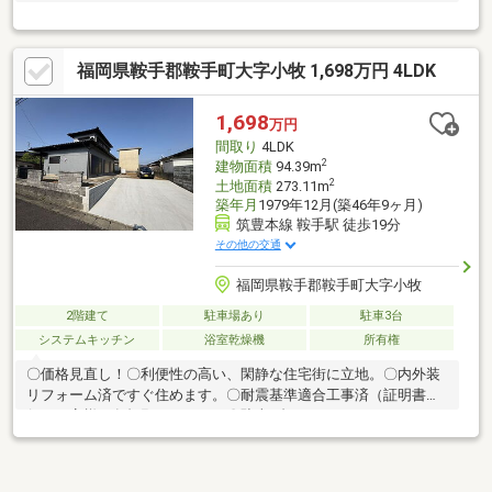
福岡県鞍手郡鞍手町大字小牧 1,698万円 4LDK
1,698
万円
間取り
4LDK
2
建物面積
94.39m
2
土地面積
273.11m
築年月
1979年12月(築46年9ヶ月)
筑豊本線 鞍手駅 徒歩19分
その他の交通
福岡県鞍手郡鞍手町大字小牧
2階建て
駐車場あり
駐車3台
システムキッチン
浴室乾燥機
所有権
〇価格見直し！〇利便性の高い、閑静な住宅街に立地。〇内外装
リフォーム済ですぐ住めます。〇耐震基準適合工事済（証明書発
行はお客様ご負担願います）。〇駐車4台可。