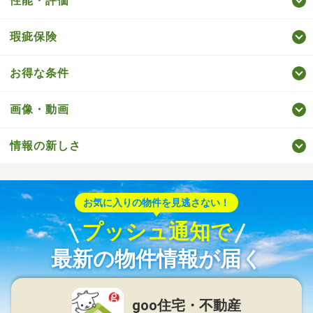
性能・評価
瑕疵保険
お得な条件
画像・動画
情報の新しさ
お気に入りの物件を見逃さない！
プッシュ通知で
最新の物件情報が届く
goo住宅・不動産