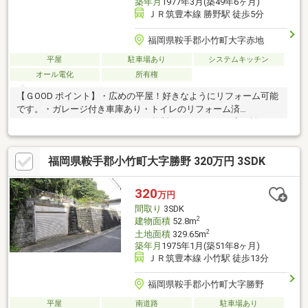
築年月
1977年3月(築49年6ヶ月)
ＪＲ筑豊本線 勝野駅 徒歩5分
福岡県鞍手郡小竹町大字赤地
平屋
駐車場あり
システムキッチン
オール電化
所有権
【ＧOOD ポイント】・広めの平屋！好きなようにリフォーム可能
です。・ガレージ付き車庫あり・トイレのリフォーム済
（2015.1）・ユニットバス・2021年製エコキュート・広い離れあ
り（趣味の部屋等使用可能です）【BADポイント】・傾きあり
福岡県鞍手郡小竹町大字勝野 320万円 3SDK
320
万円
間取り
3SDK
2
建物面積
52.8m
2
土地面積
329.65m
築年月
1975年1月(築51年8ヶ月)
ＪＲ筑豊本線 小竹駅 徒歩13分
福岡県鞍手郡小竹町大字勝野
平屋
南道路
駐車場あり