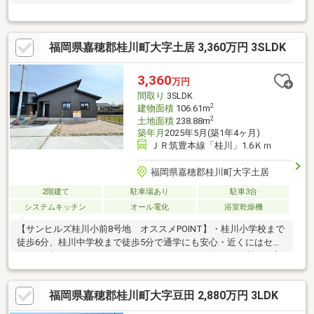
福岡県嘉穂郡桂川町大字土居 3,360万円 3SLDK
3,360
万円
間取り
3SLDK
2
建物面積
106.61m
2
土地面積
238.88m
築年月
2025年5月(築1年4ヶ月)
ＪＲ筑豊本線「桂川」1.6Ｋｍ
福岡県嘉穂郡桂川町大字土居
2階建て
駐車場あり
駐車3台
システムキッチン
オール電化
浴室乾燥機
【サンヒルズ桂川小前8号地 オススメPOINT】・桂川小学校まで
徒歩6分、桂川中学校まで徒歩5分で通学にも安心・近くにはセブ
ンイレブンやコスモス、トライアルなどお買い物にも便利・住宅
設備のグレードも高く、オール電化でアイランドキッチンのため
お料理も楽しくできます♪・リビングは勾配天井で吹き抜けのよう
福岡県嘉穂郡桂川町大字豆田 2,880万円 3LDK
な開放感！シーリングファンも付いているので空調効率も高くな
ります・平屋＋多用途に使えるロフト。子ども部屋や趣味部屋な