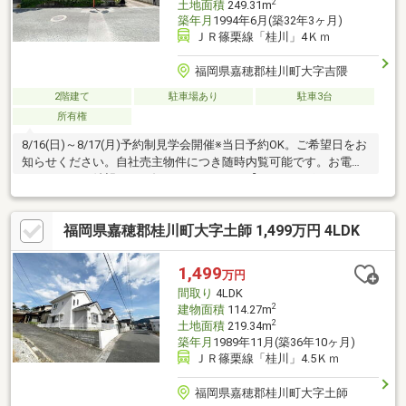
2
土地面積
249.31m
築年月
1994年6月(築32年3ヶ月)
ＪＲ篠栗線「桂川」4Ｋｍ
福岡県嘉穂郡桂川町大字吉隈
2階建て
駐車場あり
駐車3台
所有権
8/16(日)～8/17(月)予約制見学会開催※当日予約OK。ご希望日をお
知らせください。自社売主物件につき随時内覧可能です。お電話
かメールでご希望日をお知らせください。【おすすめポイン
ト】・本物件は条件により住宅ローン減税が適用されます。・シ
ロアリ防除工事施工後5年間保証。
福岡県嘉穂郡桂川町大字土師 1,499万円 4LDK
1,499
万円
間取り
4LDK
2
建物面積
114.27m
2
土地面積
219.34m
築年月
1989年11月(築36年10ヶ月)
ＪＲ篠栗線「桂川」4.5Ｋｍ
福岡県嘉穂郡桂川町大字土師