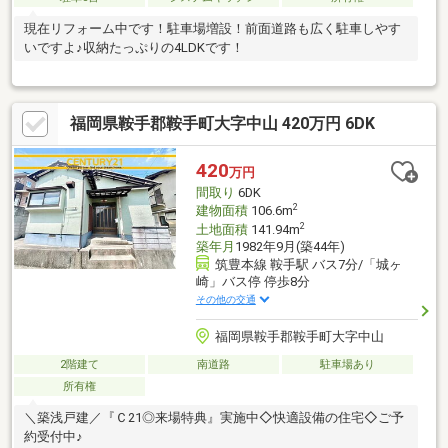
現在リフォーム中です！駐車場増設！前面道路も広く駐車しやす
いですよ♪収納たっぷりの4LDKです！
福岡県鞍手郡鞍手町大字中山 420万円 6DK
420
万円
間取り
6DK
2
建物面積
106.6m
2
土地面積
141.94m
築年月
1982年9月(築44年)
筑豊本線 鞍手駅 バス7分/「城ヶ
崎」バス停 停歩8分
その他の交通
福岡県鞍手郡鞍手町大字中山
2階建て
南道路
駐車場あり
所有権
＼築浅戸建／『Ｃ21◎来場特典』実施中◇快適設備の住宅◇ご予
約受付中♪