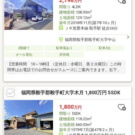
2,798
万円
間取り
4LDK
2
建物面積
108.93m
2
土地面積
129.12m
築年月
2018年11月(築7年10ヶ月)
ＪＲ筑豊本線 鞍手駅 徒歩26分
福岡県鞍手郡鞍手町大字中山
2階建て
駐車場あり
駐車3台
オール電化
所有権
【営業時間 10～18時】（定休日：水曜日、第２火曜日）この時
間帯はお電話でのお問合せがスムーズにご案内できます。右下の
「電話で問い合わせ」ボタンをタッチ♪
福岡県鞍手郡鞍手町大字木月 1,800万円 5SDK
1,800
万円
間取り
5SDK
2
建物面積
118.22m
2
土地面積
660.03m
築年月
1979年7月(築47年2ヶ月)