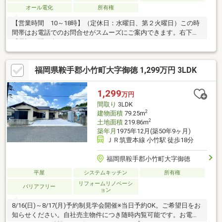
オール電化
所有権
【営業時間 10～18時】（定休日：水曜日、第２火曜日）この時
間帯はお電話でのお問合せがスムーズにご案内できます。右下の
「電話で問い合わせ」ボタンをタッチ♪
福岡県鞍手郡小竹町大字御徳 1,299万円 3LDK
1,299
万円
間取り
3LDK
2
建物面積
79.25m
2
土地面積
219.86m
築年月
1975年12月(築50年9ヶ月)
ＪＲ筑豊本線 小竹駅 徒歩18分
福岡県鞍手郡小竹町大字御徳
平屋
システムキッチン
所有権
リフォームリノベーシ
バリアフリー
ョン
8/16(日)～8/17(月)予約制見学会開催※当日予約OK。ご希望日をお
知らせください。自社売主物件につき随時内覧可能です。お電話