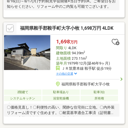
8/16(日)～8/17(月)予約制見学会開催※当日予約OK。ご希望日をお
知らせください。リフォーム中のご内覧も可能でございます。
福岡県鞍手郡鞍手町大字小牧 1,698万円 4LDK
1,698
万円
間取り
4LDK
2
建物面積
94.39m
2
土地面積
273.11m
築年月
1979年12月(築46年9ヶ月)
ＪＲ筑豊本線 鞍手駅 徒歩19分
その他の交通
福岡県鞍手郡鞍手町大字小牧
2階建て
駐車場あり
駐車3台
システムキッチン
浴室乾燥機
所有権
〇価格見直し！〇利便性の高い、閑静な住宅街に立地。〇内外装
リフォーム済ですぐ住めます。〇耐震基準適合工事済（証明書発
行はお客様ご負担願います）。〇駐車4台可。