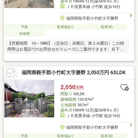
築年月
1969年12月(築56年9ヶ月)
ＪＲ筑豊本線 小竹駅 徒歩16分
福岡県鞍手郡小竹町大字勝野
平屋
駐車場あり
駐車3台
所有権
【営業時間 10～18時】（定休日：水曜日、第２火曜日）この時
間帯はお電話でのお問合せがスムーズにご案内できます。右下の
「電話で問い合わせ」ボタンをタッチ♪
福岡県鞍手郡小竹町大字勝野 2,050万円 6SLDK
2,050
万円
間取り
6SLDK
2
建物面積
130.87m
2
土地面積
567m
築年月
1969年12月(築56年9ヶ月)
ＪＲ筑豊本線 小竹駅 徒歩16分
福岡県鞍手郡小竹町大字勝野
平屋
駐車場あり
駐車3台