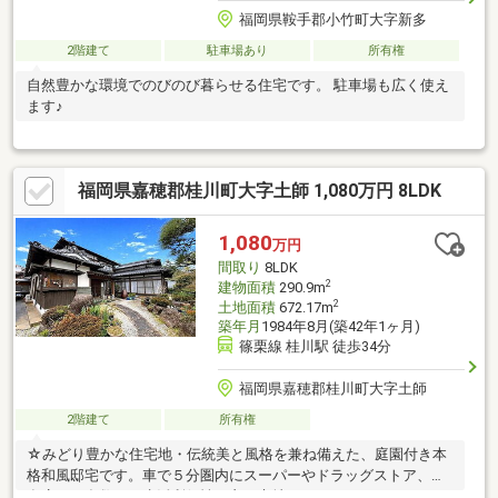
福岡県鞍手郡小竹町大字新多
2階建て
駐車場あり
所有権
自然豊かな環境でのびのび暮らせる住宅です。 駐車場も広く使え
ます♪
福岡県嘉穂郡桂川町大字土師 1,080万円 8LDK
1,080
万円
間取り
8LDK
2
建物面積
290.9m
2
土地面積
672.17m
築年月
1984年8月(築42年1ヶ月)
篠栗線 桂川駅 徒歩34分
福岡県嘉穂郡桂川町大字土師
2階建て
所有権
☆みどり豊かな住宅地・伝統美と風格を兼ね備えた、庭園付き本
格和風邸宅です。車で５分圏内にスーパーやドラッグストア、飲
食店など多数あり生活利便性の良い立地です♪