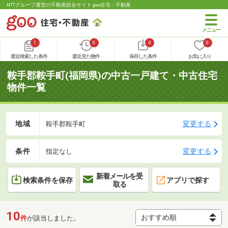
NTTグループ運営の不動産総合サイト goo住宅・不動産
1
0
0
0
最近検索した条件
最近見た物件
保存した条件
お気に入り
鞍手郡鞍手町(福岡県)の中古一戸建て・中古住宅
物件一覧
地域
変更する
鞍手郡鞍手町
条件
変更する
指定なし
新着メールを受
検索条件を保存
アプリで探す
取る
10
件
が該当しました。