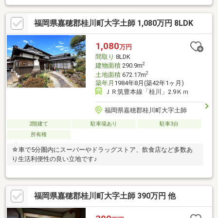
うに活用できます！・下水道のマスあり（下水使用の場合は受益
者負担金が必要となります）【BADポイント】・水まわりや主な
福岡県嘉穂郡桂川町大字土師 1,080万円 8LDK
居住スペースはリフォームする必要あり
1,080
万円
間取り
8LDK
2
建物面積
290.9m
2
土地面積
672.17m
築年月
1984年8月(築42年1ヶ月)
ＪＲ筑豊本線「桂川」2.9Ｋｍ
福岡県嘉穂郡桂川町大字土師
2階建て
駐車場あり
駐車3台
所有権
☆車で5分圏内にスーパーやドラッグストア、飲食店など多数あ
り生活利便性の良い立地です♪
福岡県嘉穂郡桂川町大字土師 390万円 他