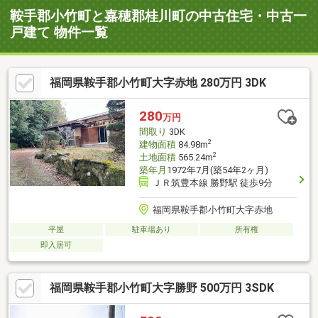
鞍手郡小竹町と嘉穂郡桂川町の中古住宅・中古一
戸建て 物件一覧
福岡県鞍手郡小竹町大字赤地 280万円 3DK
280
万円
間取り
3DK
2
建物面積
84.98m
2
土地面積
565.24m
築年月
1972年7月(築54年2ヶ月)
ＪＲ筑豊本線 勝野駅 徒歩9分
福岡県鞍手郡小竹町大字赤地
平屋
駐車場あり
所有権
即入居可
福岡県鞍手郡小竹町大字勝野 500万円 3SDK