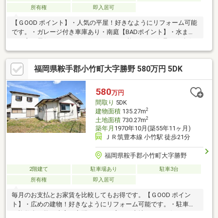
所有権
即入居可
【ＧOOD ポイント】・人気の平屋！好きなようにリフォーム可能
です。・ガレージ付き車庫あり・南庭【BADポイント】・水まわ
りや主な居住スペースはリフォームする必要あり・汲取り・急傾
斜地崩壊の疑いあり
福岡県鞍手郡小竹町大字勝野 580万円 5DK
580
万円
間取り
5DK
2
建物面積
135.27m
2
土地面積
730.27m
築年月
1970年10月(築55年11ヶ月)
ＪＲ筑豊本線 小竹駅 徒歩21分
福岡県鞍手郡小竹町大字勝野
2階建て
駐車場あり
駐車3台
所有権
即入居可
毎月のお支払とお家賃を比較してもお得です。【ＧOOD ポイン
ト】・広めの建物！好きなようにリフォーム可能です。・駐車場
は複数台可能・水害の心配なし。・広めの土地なので、好きなよ