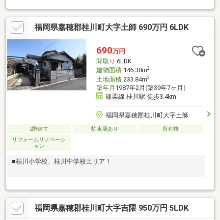
福岡県嘉穂郡桂川町大字土師 690万円 6LDK
690
万円
間取り
6LDK
2
建物面積
146.38m
2
土地面積
233.84m
築年月
1987年2月(築39年7ヶ月)
篠栗線 桂川駅 徒歩3.4km
福岡県嘉穂郡桂川町大字土師
2階建て
駐車場あり
所有権
リフォームリノベーシ
ョン
■桂川小学校、桂川中学校エリア！
福岡県嘉穂郡桂川町大字吉隈 950万円 5LDK