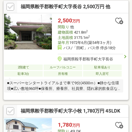
福岡県鞍手郡鞍手町大字長谷 2,500万円 他
2,500
万円
間取り
他
2
建物面積
421.8m
2
土地面積
3175.1m
築年月
1972年6月(築54年3ヶ月)
バス/「田町」バス停 停歩18分
福岡県鞍手郡鞍手町大字長谷
2階建て
ルーフバルコニー
駐車場あり
駐車3台
所有権
即入居可
■スーパーセンタートライアルまで車で9分(4500ｍ）■静かな住環
境■広い敷地960坪■保養所、療養所、社員寮、隠れ家的飲食店な
ど■介護施設にも好適
福岡県鞍手郡鞍手町大字小牧 1,780万円 4SLDK
1,780
万円
間取り
4SLDK