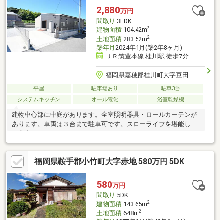
どにも活躍します
2,880
万円
間取り
3LDK
2
建物面積
104.42m
2
土地面積
283.52m
築年月
2024年1月(築2年8ヶ月)
ＪＲ筑豊本線 桂川駅 徒歩7分
福岡県嘉穂郡桂川町大字豆田
平屋
駐車場あり
駐車3台
システムキッチン
オール電化
浴室乾燥機
建物中心部に中庭があります。全室照明器具・ロールカーテンが
あります。車両は３台まで駐車可です。スローライフを堪能した
い方向きです。
福岡県鞍手郡小竹町大字赤地 580万円 5DK
580
万円
間取り
5DK
2
建物面積
143.65m
2
土地面積
648m