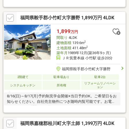
かメールでご希望日をお知らせください。【おすすめポイン
ト】・シロアリ防除工事施工後5年間保証。・お客様に合わせたロ
ーンの組み方や金融機関をご提案。住宅ローンが初めての方でも
福岡県鞍手郡小竹町大字勝野 1,899万円 4LDK
お気軽にご相談ください。
1,899
万円
間取り
4LDK
2
建物面積
139.6m
2
土地面積
411.48m
築年月
1989年12月(築36年9ヶ月)
ＪＲ筑豊本線 小竹駅 徒歩20分
福岡県鞍手郡小竹町大字勝野
2階建て
駐車場あり
駐車2台
リフォームリノベーシ
システムキッチン
所有権
ョン
8/16(日)～8/17(月)予約制見学会開催※当日予約OK。ご希望日をお
知らせください。自社売主物件につき随時内覧可能です。お電話
かメールでご希望日をお知らせください。
福岡県嘉穂郡桂川町大字土師 1,399万円 4LDK