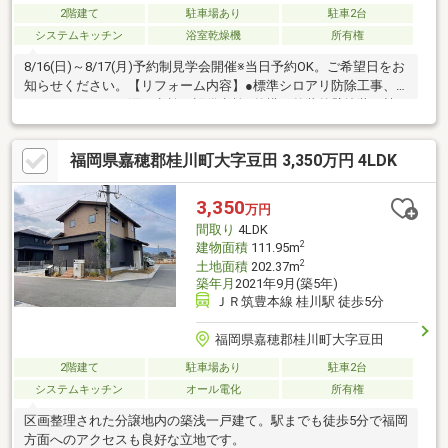
2階建て
駐車場あり
駐車2台
システムキッチン
浴室乾燥機
所有権
8/16(日)～8/17(月)予約制見学会開催※当日予約OK。ご希望日をお
知らせください。【リフォーム内容】●標準シロアリ防除工事、
クリーニング、雨漏り点検、設備点検●外構・外装外壁塗装、植
栽剪定、庭木伐採●水回りシステムキッチン交換、ユニットバス
交換、トイレ交換、洗面化粧台交換●内装間取変更、玄関扉交
福岡県嘉穂郡桂川町大字豆田 3,350万円 4LDK
換、室内ドア（一部）交換、床材上張り、シューズボックス交
換、クロス張替え●その他設備給湯器交換、インターホン設置、
火災警報器設置、照明器具交換【おすすめポイント】・本物件は
3,350
万円
条件により住宅ローン減税が適用されます。・雨漏り、構造上主
間取り
4LDK
要な部分の欠陥や・腐食、給排
2
建物面積
111.95m
2
土地面積
202.37m
築年月
2021年9月(築5年)
ＪＲ筑豊本線 桂川駅 徒歩5分
福岡県嘉穂郡桂川町大字豆田
2階建て
駐車場あり
駐車2台
システムキッチン
オール電化
所有権
区画整理された分譲地内の築浅一戸建て。駅までも徒歩5分で福岡
方面へのアクセスも良好な立地です。