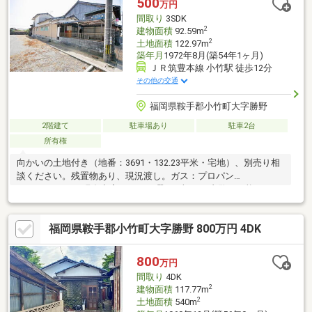
500
万円
間取り
3SDK
2
建物面積
92.59m
2
土地面積
122.97m
築年月
1972年8月(築54年1ヶ月)
ＪＲ筑豊本線 小竹駅 徒歩12分
その他の交通
福岡県鞍手郡小竹町大字勝野
2階建て
駐車場あり
駐車2台
所有権
向かいの土地付き（地番：3691・132.23平米・宅地）、別売り相
談ください。残置物あり、現況渡し。ガス：プロパン
□□━━━━━━現在空室です。日曜日・祝日の内覧も可能です。
営業時間 10時～16時（定休日：水曜日、第2、3火曜日） この時
間帯はお電話でのお問い合わせがスムーズにご案内できます。右
福岡県鞍手郡小竹町大字勝野 800万円 4DK
下の電話ボタンをタッチ！もしくはお気軽にお電話ください ＞＞
＞0120-210-393━━━━━━□□
800
万円
間取り
4DK
2
建物面積
117.77m
2
土地面積
540m