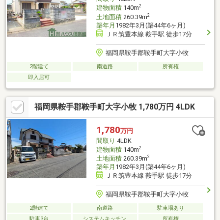
2
建物面積
140m
2
土地面積
260.39m
築年月
1982年3月(築44年6ヶ月)
ＪＲ筑豊本線 鞍手駅 徒歩17分
福岡県鞍手郡鞍手町大字小牧
2階建て
南道路
所有権
即入居可
福岡県鞍手郡鞍手町大字小牧 1,780万円 4LDK
1,780
万円
間取り
4LDK
2
建物面積
140m
2
土地面積
260.39m
築年月
1982年3月(築44年6ヶ月)
ＪＲ筑豊本線 鞍手駅 徒歩17分
福岡県鞍手郡鞍手町大字小牧
2階建て
南道路
駐車場あり
駐車3台
システムキッチン
所有権