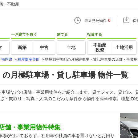
住宅・不動産
0
最近見た物件
保
一戸建てを買う
建てる
投資する
不動産
古
新築
中古
土地
土地活用
投資
>
福岡県
>
糟屋郡宇美町
>
糟屋郡宇美町の月極駐車場・貸し駐車場の店舗・事業用
) の月極駐車場・貸し駐車場 物件一覧
駐車場などの店舗・事業用物件をご紹介します。貸オフィス、貸ビル、
広さ・間取り・写真・人気のこだわり条件から物件を簡単検索。理想の物
店舗・事業用物件特集
車場が付いておらず、社用車や社員の車を置けないとお困り