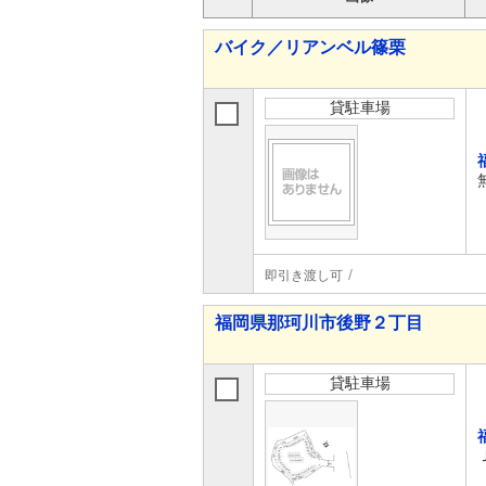
バイク／リアンベル篠栗
貸駐車場
即引き渡し可
福岡県那珂川市後野２丁目
貸駐車場