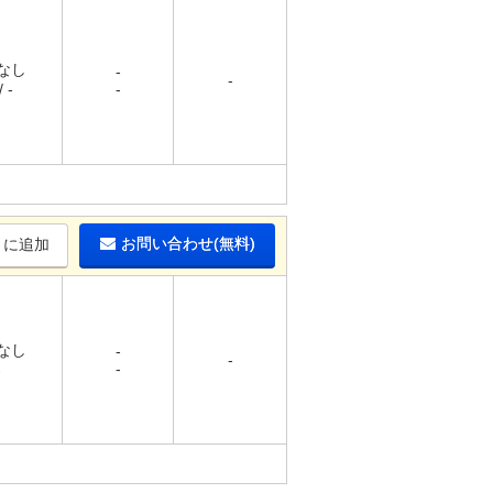
 なし
-
-
 -
-
お問い合わせ(無料)
りに追加
 なし
-
-
-
-