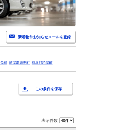
志免町
糟屋郡須惠町
糟屋郡粕屋町
この条件を保存
表示件数