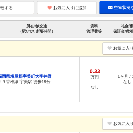
お気に入りに追加
空室状況
所在地/交通
賃料
礼金/
（駅/バス 所要時間）
管理費等
保証金/敷
お気に入
0.33
福岡県糟屋郡宇美町大字井野
1ヶ月 /
万円
ＪＲ香椎線 宇美駅 徒歩19分
なし /
なし
お気に入