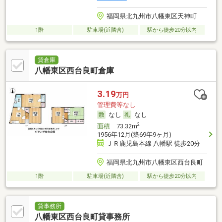
福岡県北九州市八幡東区天神町
1階
駐車場(近隣含)
駅から徒歩20分以内
貸倉庫
八幡東区西台良町倉庫
3.19
万円
管理費等なし
なし
なし
2
面積
73.32m
1956年12月(築69年9ヶ月)
ＪＲ鹿児島本線 八幡駅 徒歩20分
福岡県北九州市八幡東区西台良町
1階
駐車場(近隣含)
駅から徒歩20分以内
貸事務所
八幡東区西台良町貸事務所