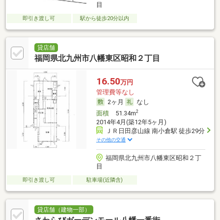
目
即引き渡し可
駅から徒歩20分以内
貸店舗
福岡県北九州市八幡東区昭和２丁目
16.50
万円
管理費等なし
2ヶ月
なし
2
面積
51.34m
2014年4月(築12年5ヶ月)
ＪＲ日田彦山線 南小倉駅 徒歩29分
その他の交通
福岡県北九州市八幡東区昭和２丁
目
即引き渡し可
駐車場(近隣含)
貸店舗（建物一部）