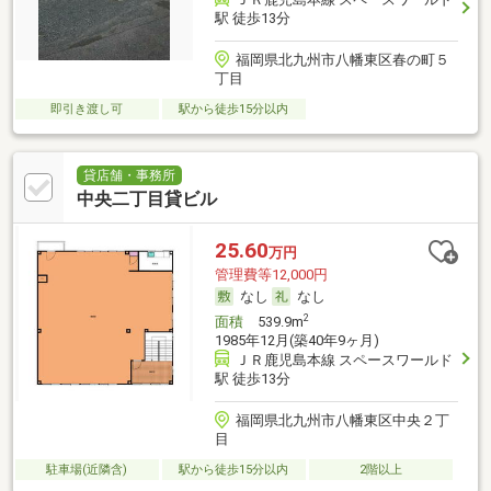
駅 徒歩13分
福岡県北九州市八幡東区春の町５
丁目
即引き渡し可
駅から徒歩15分以内
貸店舗・事務所
中央二丁目貸ビル
25.60
万円
管理費等12,000円
なし
なし
2
面積
539.9m
1985年12月(築40年9ヶ月)
ＪＲ鹿児島本線 スペースワールド
駅 徒歩13分
福岡県北九州市八幡東区中央２丁
目
駐車場(近隣含)
駅から徒歩15分以内
2階以上