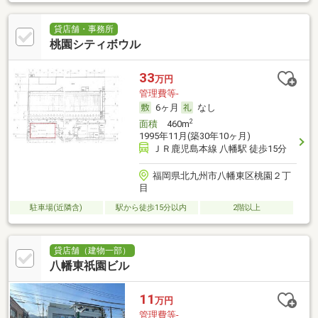
貸店舗・事務所
桃園シティボウル
33
万円
管理費等-
6ヶ月
なし
2
面積
460m
1995年11月(築30年10ヶ月)
ＪＲ鹿児島本線 八幡駅 徒歩15分
福岡県北九州市八幡東区桃園２丁
目
駐車場(近隣含)
駅から徒歩15分以内
2階以上
貸店舗（建物一部）
八幡東祇園ビル
11
万円
管理費等-