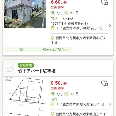
6.60
万円
管理費等-
なし
2ヶ月
2
面積
16.24m
1963年1月(築63年8ヶ月)
ＪＲ鹿児島本線 八幡駅 徒歩6分
福岡県北九州市八幡東区西本町４
丁目
1階
駅から徒歩7分以内
貸駐車場
竹下アパート駐車場
0.50
万円
管理費等-
なし
1ヶ月
面積
-
ＪＲ鹿児島本線 枝光駅 徒歩18分
福岡県北九州市八幡東区山王２丁