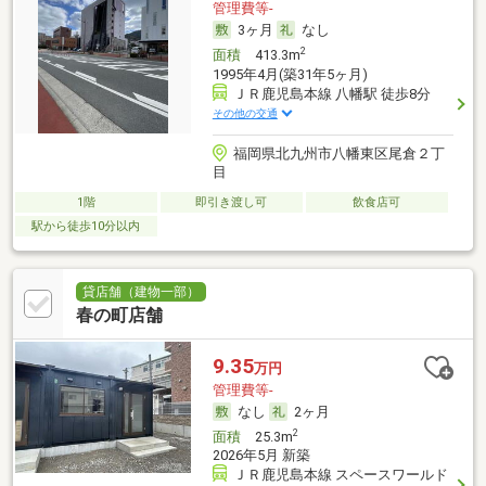
管理費等-
3ヶ月
なし
2
面積
413.3m
1995年4月(築31年5ヶ月)
ＪＲ鹿児島本線 八幡駅 徒歩8分
その他の交通
福岡県北九州市八幡東区尾倉２丁
目
1階
即引き渡し可
飲食店可
駅から徒歩10分以内
貸店舗（建物一部）
春の町店舗
9.35
万円
管理費等-
なし
2ヶ月
2
面積
25.3m
2026年5月 新築
ＪＲ鹿児島本線 スペースワールド