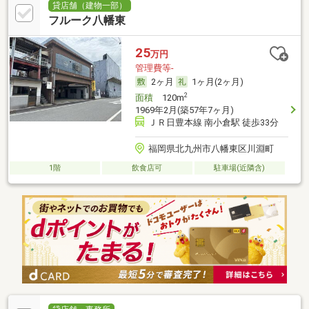
貸店舗（建物一部）
フルーク八幡東
25
万円
管理費等-
2ヶ月
1ヶ月(2ヶ月)
2
面積
120m
1969年2月(築57年7ヶ月)
ＪＲ日豊本線 南小倉駅 徒歩33分
福岡県北九州市八幡東区川淵町
1階
飲食店可
駐車場(近隣含)