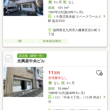
3ヶ月
なし
2
面積
101.1m
1997年2月(築29年7ヶ月)
ＪＲ鹿児島本線 スペースワールド
駅 徒歩33分
福岡県北九州市八幡東区宮の町２
丁目
1階
駐車場(近隣含)
貸店舗（建物一部）
光興産中央ビル
11
万円
管理費等なし
なし
2ヶ月
2
面積
55.44m
1985年12月(築40年9ヶ月)
バス/「中央３丁目」バス停 停歩1
分