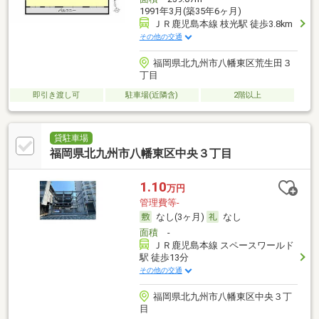
1991年3月(築35年6ヶ月)
ＪＲ鹿児島本線 枝光駅 徒歩3.8km
その他の交通
福岡県北九州市八幡東区荒生田３
丁目
即引き渡し可
駐車場(近隣含)
2階以上
貸駐車場
福岡県北九州市八幡東区中央３丁目
1.10
万円
管理費等-
なし(3ヶ月)
なし
面積
-
ＪＲ鹿児島本線 スペースワールド
駅 徒歩13分
その他の交通
福岡県北九州市八幡東区中央３丁
目