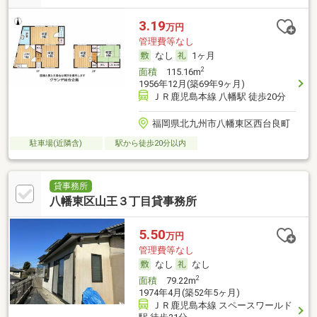
3.19
万円
管理費等なし
なし
1ヶ月
2
面積
115.16m
1956年12月(築69年9ヶ月)
ＪＲ鹿児島本線 八幡駅 徒歩20分
福岡県北九州市八幡東区西台良町
駐車場(近隣含)
駅から徒歩20分以内
貸事務所
八幡東区山王３丁目貸事務所
5.50
万円
管理費等なし
なし
なし
2
面積
79.22m
1974年4月(築52年5ヶ月)
ＪＲ鹿児島本線 スペースワールド