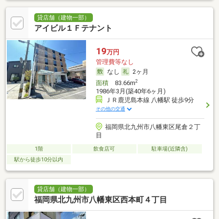
貸店舗（建物一部）
アイビル１Ｆテナント
19
万円
管理費等なし
なし
2ヶ月
2
面積
83.66m
1986年3月(築40年6ヶ月)
ＪＲ鹿児島本線 八幡駅 徒歩9分
その他の交通
福岡県北九州市八幡東区尾倉２丁
目
1階
飲食店可
駐車場(近隣含)
駅から徒歩10分以内
貸店舗（建物一部）
福岡県北九州市八幡東区西本町４丁目