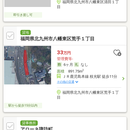
福岡県北九州市八幡東区清田１丁
目
即引き渡し可
貸地
福岡県北九州市八幡東区荒手１丁目
33
万円
管理費等-
6ヶ月
なし
2
面積
891.75m
ＪＲ鹿児島本線 枝光駅 徒歩11分
その他の交通
福岡県北九州市八幡東区荒手１丁
目
駅から徒歩15分以内
貸事務所
アローネ諏訪町