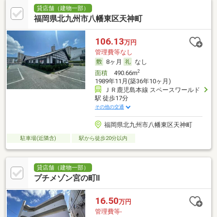
貸店舗（建物一部）
福岡県北九州市八幡東区天神町
106.13
万円
管理費等なし
8ヶ月
なし
2
面積
490.66m
1989年11月(築36年10ヶ月)
ＪＲ鹿児島本線 スペースワールド
駅 徒歩17分
その他の交通
福岡県北九州市八幡東区天神町
駐車場(近隣含)
駅から徒歩20分以内
貸店舗（建物一部）
プチメゾン宮の町Ⅱ
16.50
万円
管理費等-