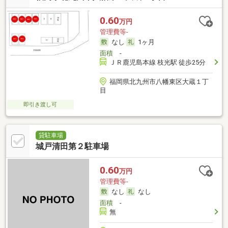
0.60
万円
管理費等-
なし
1ヶ月
面積
-
ＪＲ鹿児島本線 枝光駅 徒歩25分
福岡県北九州市八幡東区大蔵１丁
目
即引き渡し可
貸駐車場
城戸清田第２駐車場
0.60
万円
管理費等-
なし
なし
面積
-
無