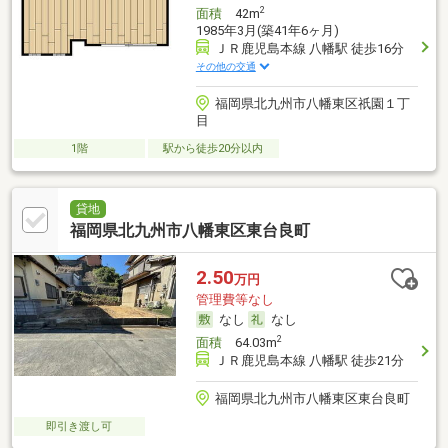
2
面積
42m
1985年3月(築41年6ヶ月)
ＪＲ鹿児島本線 八幡駅 徒歩16分
その他の交通
福岡県北九州市八幡東区祇園１丁
目
1階
駅から徒歩20分以内
貸地
福岡県北九州市八幡東区東台良町
2.50
万円
管理費等なし
なし
なし
2
面積
64.03m
ＪＲ鹿児島本線 八幡駅 徒歩21分
福岡県北九州市八幡東区東台良町
即引き渡し可