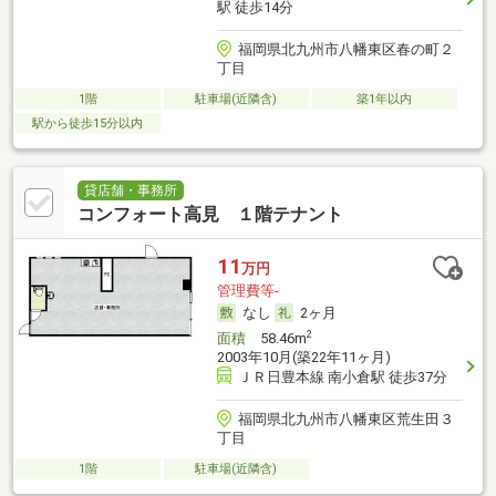
駅 徒歩14分
福岡県北九州市八幡東区春の町２
丁目
1階
駐車場(近隣含)
築1年以内
駅から徒歩15分以内
貸店舗・事務所
コンフォート高見 １階テナント
11
万円
管理費等-
なし
2ヶ月
2
面積
58.46m
2003年10月(築22年11ヶ月)
ＪＲ日豊本線 南小倉駅 徒歩37分
福岡県北九州市八幡東区荒生田３
丁目
1階
駐車場(近隣含)