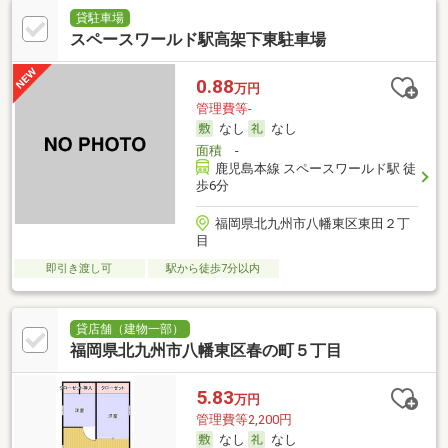
貸駐車場
スペースワールド駅高架下東駐車場
0.88
万円
管理費等-
なし
なし
面積
-
鹿児島本線 スペースワールド駅 徒
歩6分
福岡県北九州市八幡東区東田２丁
目
即引き渡し可
駅から徒歩7分以内
貸店舗（建物一部）
福岡県北九州市八幡東区春の町５丁目
5.83
万円
管理費等2,200円
なし
なし