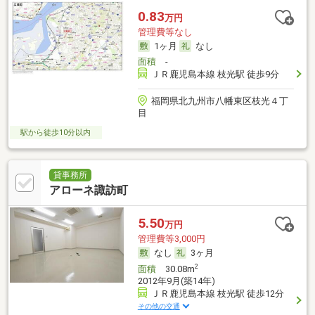
0.83
万円
管理費等なし
1ヶ月
なし
面積
-
ＪＲ鹿児島本線 枝光駅 徒歩9分
福岡県北九州市八幡東区枝光４丁
目
駅から徒歩10分以内
貸事務所
アローネ諏訪町
5.50
万円
管理費等3,000円
なし
3ヶ月
2
面積
30.08m
2012年9月(築14年)
ＪＲ鹿児島本線 枝光駅 徒歩12分
その他の交通