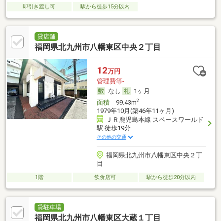
即引き渡し可
駅から徒歩15分以内
貸店舗
福岡県北九州市八幡東区中央２丁目
12
万円
管理費等-
なし
1ヶ月
2
面積
99.43m
1979年10月(築46年11ヶ月)
ＪＲ鹿児島本線 スペースワールド
駅 徒歩19分
その他の交通
福岡県北九州市八幡東区中央２丁
目
1階
飲食店可
駅から徒歩20分以内
貸駐車場
福岡県北九州市八幡東区大蔵１丁目