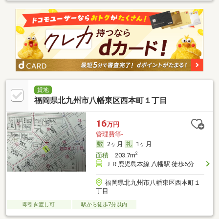
貸地
福岡県北九州市八幡東区西本町１丁目
16
万円
管理費等-
2ヶ月
1ヶ月
2
面積
203.7m
ＪＲ鹿児島本線 八幡駅 徒歩6分
福岡県北九州市八幡東区西本町１
丁目
即引き渡し可
駅から徒歩7分以内