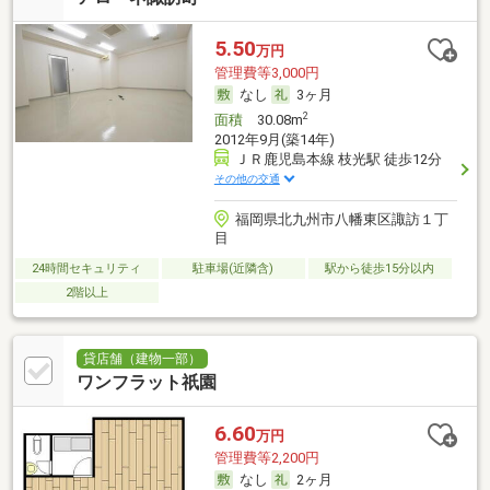
5.50
万円
管理費等3,000円
なし
3ヶ月
2
面積
30.08m
2012年9月(築14年)
ＪＲ鹿児島本線 枝光駅 徒歩12分
その他の交通
福岡県北九州市八幡東区諏訪１丁
目
24時間セキュリティ
駐車場(近隣含)
駅から徒歩15分以内
2階以上
貸店舗（建物一部）
ワンフラット祇園
6.60
万円
管理費等2,200円
なし
2ヶ月