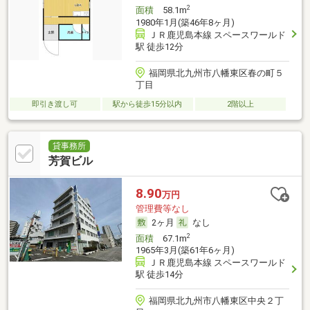
2
面積
58.1m
1980年1月(築46年8ヶ月)
ＪＲ鹿児島本線 スペースワールド
駅 徒歩12分
福岡県北九州市八幡東区春の町５
丁目
即引き渡し可
駅から徒歩15分以内
2階以上
貸事務所
芳賀ビル
8.90
万円
管理費等なし
2ヶ月
なし
2
面積
67.1m
1965年3月(築61年6ヶ月)
ＪＲ鹿児島本線 スペースワールド
駅 徒歩14分
福岡県北九州市八幡東区中央２丁