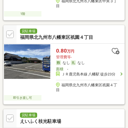
福岡県北九州市八幡東区中央３丁
目
1階
貸駐車場
福岡県北九州市八幡東区祇園４丁目
0.80
万円
管理費等-
なし
なし
面積
-
ＪＲ鹿児島本線 八幡駅 徒歩23分
福岡県北九州市八幡東区祇園４丁
目
即引き渡し可
貸駐車場
えいふく枝光駐車場