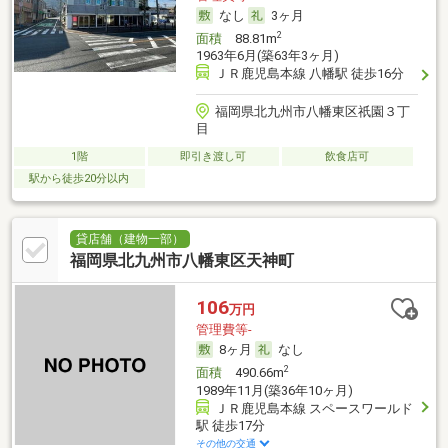
なし
3ヶ月
2
面積
88.81m
1963年6月(築63年3ヶ月)
ＪＲ鹿児島本線 八幡駅 徒歩16分
福岡県北九州市八幡東区祇園３丁
目
1階
即引き渡し可
飲食店可
駅から徒歩20分以内
貸店舗（建物一部）
福岡県北九州市八幡東区天神町
106
万円
管理費等-
8ヶ月
なし
2
面積
490.66m
1989年11月(築36年10ヶ月)
ＪＲ鹿児島本線 スペースワールド
駅 徒歩17分
その他の交通