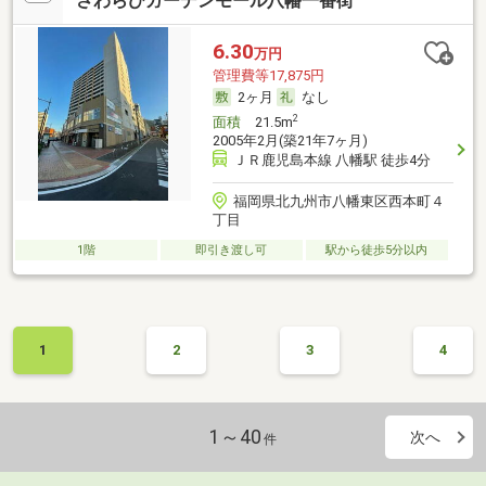
さわらびガーデンモール八幡一番街
6.30
万円
管理費等17,875円
2ヶ月
なし
2
面積
21.5m
2005年2月(築21年7ヶ月)
ＪＲ鹿児島本線 八幡駅 徒歩4分
福岡県北九州市八幡東区西本町４
丁目
1階
即引き渡し可
駅から徒歩5分以内
1
2
3
4
1～40
次へ
件