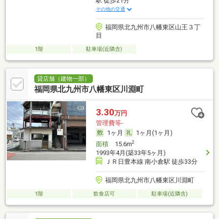
駅 徒歩21分
その他の交通
福岡県北九州市八幡東区山王３丁
目
1階
駐車場(近隣含)
貸店舗（建物一部）
福岡県北九州市八幡東区川淵町
3.30
万円
管理費等-
1ヶ月
1ヶ月(1ヶ月)
2
面積
15.6m
1993年4月(築33年5ヶ月)
ＪＲ日豊本線 南小倉駅 徒歩33分
福岡県北九州市八幡東区川淵町
1階
飲食店可
駐車場(近隣含)