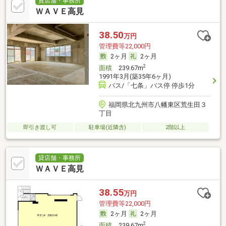
貸店舗・事務所
ＷＡＶＥ高見
38.50
万円
管理費等22,000円
2ヶ月
2ヶ月
2
面積
239.67m
1991年3月(築35年6ヶ月)
バス/「七条」バス停 停歩1分
福岡県北九州市八幡東区荒生田３
丁目
即引き渡し可
駐車場(近隣含)
2階以上
貸店舗・事務所
ＷＡＶＥ高見
38.55
万円
管理費等22,000円
2ヶ月
2ヶ月
2
面積
239.67m