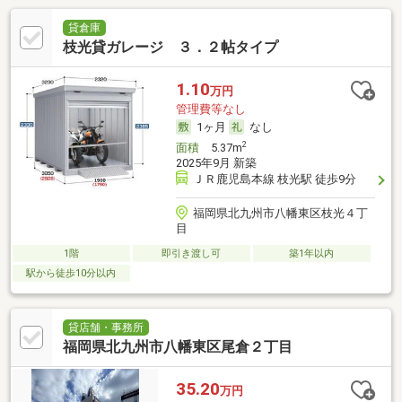
貸倉庫
枝光貸ガレージ ３．２帖タイプ
1.10
万円
管理費等なし
1ヶ月
なし
2
面積
5.37m
2025年9月 新築
ＪＲ鹿児島本線 枝光駅 徒歩9分
福岡県北九州市八幡東区枝光４丁
目
1階
即引き渡し可
築1年以内
駅から徒歩10分以内
貸店舗・事務所
福岡県北九州市八幡東区尾倉２丁目
35.20
万円