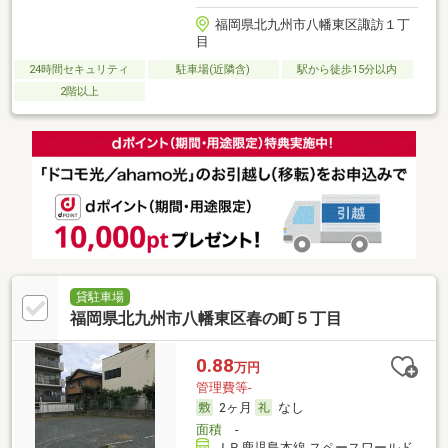
福岡県北九州市八幡東区諏訪１丁
目
24時間セキュリティ
駐車場(近隣含)
駅から徒歩15分以内
2階以上
貸駐車場
福岡県北九州市八幡東区春の町５丁目
0.88
万円
管理費等-
2ヶ月
なし
面積
-
ＪＲ鹿児島本線 スペースワールド