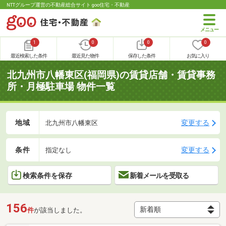
NTTグループ運営の不動産総合サイト goo住宅・不動産
1
0
0
0
最近検索した条件
最近見た物件
保存した条件
お気に入り
北九州市八幡東区(福岡県)の賃貸店舗・賃貸事務
所・月極駐車場 物件一覧
地域
変更する
北九州市八幡東区
条件
変更する
指定なし
検索条件を保存
新着メールを受取る
156
件
が該当しました。