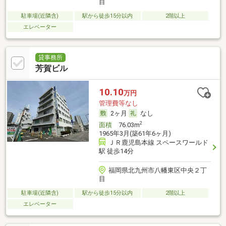
目
駐車場(近隣含)
駅から徒歩15分以内
2階以上
エレベーター
貸事務所
芳賀ビル
10.10
万円
管理費等なし
2ヶ月
なし
2
面積
76.03m
1965年3月(築61年6ヶ月)
ＪＲ鹿児島本線 スペースワールド
駅 徒歩14分
福岡県北九州市八幡東区中央２丁
目
駐車場(近隣含)
駅から徒歩15分以内
2階以上
エレベーター