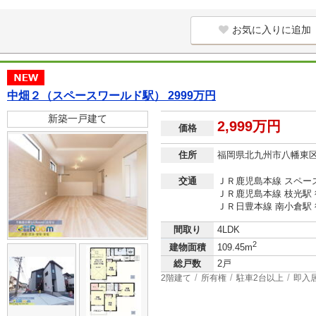
お気に入りに追加
中畑２（スペースワールド駅） 2999万円
新築一戸建て
2,999万円
価格
住所
福岡県北九州市八幡東
交通
ＪＲ鹿児島本線 スペー
ＪＲ鹿児島本線 枝光駅 
ＪＲ日豊本線 南小倉駅 
間取り
4LDK
2
建物面積
109.45m
総戸数
2戸
2階建て
所有権
駐車2台以上
即入