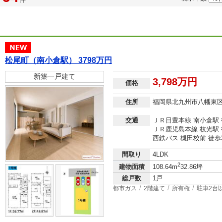
松尾町（南小倉駅） 3798万円
新築一戸建て
3,798万円
価格
住所
福岡県北九州市八幡東
交通
ＪＲ日豊本線 南小倉駅 
ＪＲ鹿児島本線 枝光駅 
西鉄バス 槻田校前 徒歩
間取り
4LDK
2
建物面積
108.64m
32.86坪
総戸数
1戸
都市ガス
2階建て
所有権
駐車2台