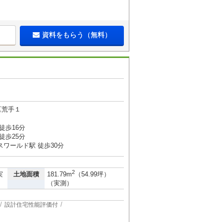
資料をもらう（無料）
区荒手１
徒歩16分
徒歩25分
スワールド駅 徒歩30分
2
土地面積
実
181.79m
（54.99坪）
（実測）
設計住宅性能評価付