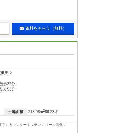
資料をもらう（無料）
区槻田２
徒歩32分
徒歩53分
2
土地面積
218.96m
66.23坪
居可
カウンターキッチン
オール電化