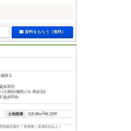
資料をもらう（無料）
区槻田２
徒歩32分
バス36分/槻田バス 停歩1分
 徒歩53分
2
土地面積
218.96m
66.23坪
宅性能評価付
所有権
駐車2台以上