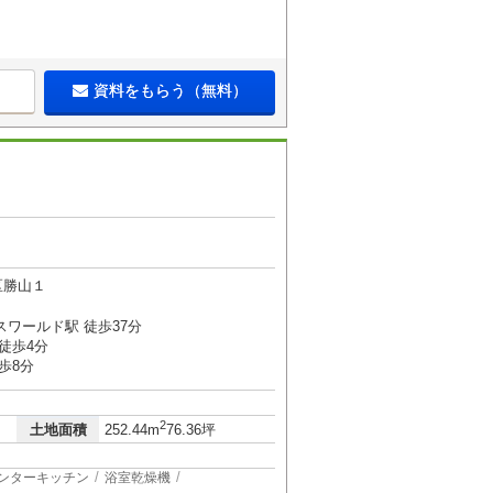
資料をもらう（無料）
区勝山１
スワールド駅 徒歩37分
徒歩4分
歩8分
2
土地面積
252.44m
76.36坪
ンターキッチン
浴室乾燥機