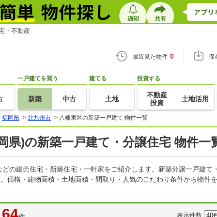
住宅・不動産
0
最近見た物件
保
一戸建てを買う
建てる
投資する
不動産
古
新築
中古
土地
土地活用
投資
>
福岡県
>
北九州市
>
八幡東区の新築一戸建て 物件一覧
岡県)の新築一戸建て・分譲住宅 物件一
などの建売住宅・新築住宅・一軒家をご紹介します。新築分譲一戸建て
産。価格・建物面積・土地面積・間取り・人気のこだわり条件から物件を
64
表示件数
件