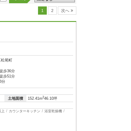
1
2
次へ
区松尾町
徒歩36分
徒歩51分
3分
2
土地面積
152.41m
46.10坪
以上
カウンターキッチン
浴室乾燥機