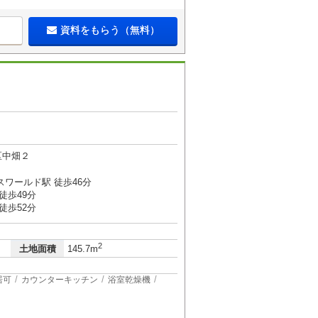
資料をもらう（無料）
区中畑２
スワールド駅 徒歩46分
徒歩49分
徒歩52分
2
土地面積
145.7m
居可
カウンターキッチン
浴室乾燥機