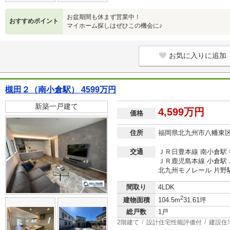
お盆期間も休まず営業中！
おすすめポイント
マイホーム探しはぜひこの機会に♪
お気に入りに追加
槻田２（南小倉駅） 4599万円
新築一戸建て
4,599万円
価格
住所
福岡県北九州市八幡東
交通
ＪＲ日豊本線 南小倉駅 
ＪＲ鹿児島本線 小倉駅 
北九州モノレール 片野駅
間取り
4LDK
2
建物面積
104.5m
31.61坪
総戸数
1戸
2階建て
設計住宅性能評価付
建設住