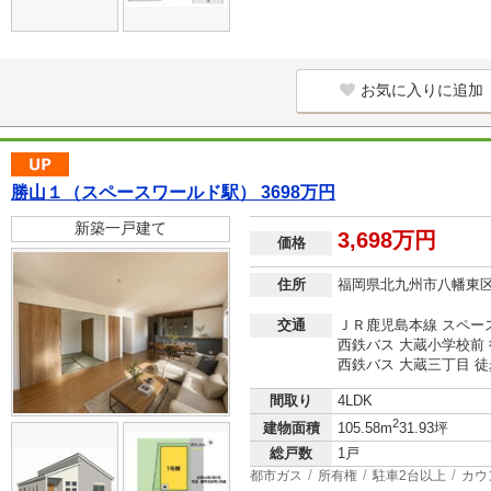
お気に入りに追加
勝山１（スペースワールド駅） 3698万円
新築一戸建て
3,698万円
価格
住所
福岡県北九州市八幡東
交通
ＪＲ鹿児島本線 スペー
西鉄バス 大蔵小学校前 
西鉄バス 大蔵三丁目 徒
間取り
4LDK
2
建物面積
105.58m
31.93坪
総戸数
1戸
都市ガス
所有権
駐車2台以上
カウ