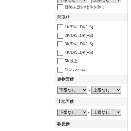
価格未定の物件を除く
間取り
1K/DK/LDK(+S)
2K/DK/LDK(+S)
3K/DK/LDK(+S)
4K/DK/LDK(+S)
5K以上
ワンルーム
建物面積
～
土地面積
～
駅徒歩