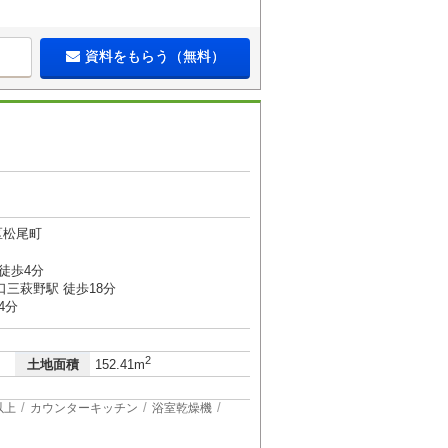
資料をもらう（無料）
区松尾町
徒歩4分
三萩野駅 徒歩18分
4分
2
土地面積
152.41m
以上
カウンターキッチン
浴室乾燥機