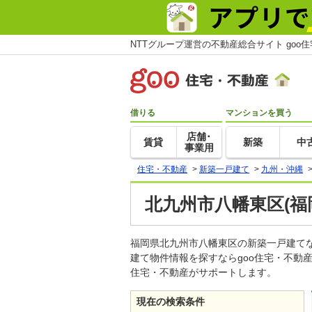
NTTグループ運営の不動産総合サイト goo
借りる
マンションを買う
店舗･
賃貸
新築
中
事業用
住宅・不動産
>
新築一戸建て
>
九州・沖縄
北九州市八幡東区(福
福岡県北九州市八幡東区の新築一戸建て
建て物件情報を探すならgoo住宅・不動
住宅・不動産がサポートします。
現在の検索条件