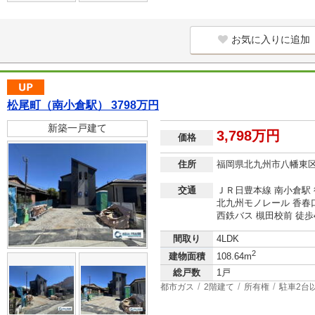
お気に入りに追加
松尾町（南小倉駅） 3798万円
新築一戸建て
3,798万円
価格
住所
福岡県北九州市八幡東
交通
ＪＲ日豊本線 南小倉駅 
北九州モノレール 香春口
西鉄バス 槻田校前 徒歩
間取り
4LDK
2
建物面積
108.64m
総戸数
1戸
都市ガス
2階建て
所有権
駐車2台