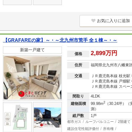
お気に入りに追加
【GRAFAREの家】～・～北九州市荒手 全１棟～・～
新築一戸建て
2,899万円
価格
住所
福岡県北九州市八幡東
交通
ＪＲ鹿児島本線 枝光駅 
ＪＲ鹿児島本線 戸畑駅 
ＪＲ鹿児島本線 スペー
間取り
4LDK
2
建物面積
99.98m
（30.24坪）（
測）
総戸数
1戸
都市ガス
ルーフバルコニー
2階建て
建設住宅性能評価付
所有権