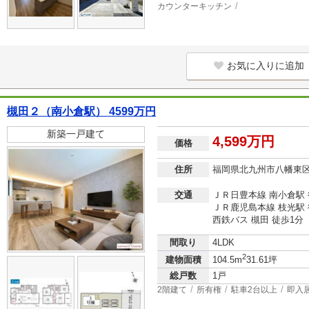
カウンターキッチン
お気に入りに追加
槻田２（南小倉駅） 4599万円
新築一戸建て
4,599万円
価格
住所
福岡県北九州市八幡東
交通
ＪＲ日豊本線 南小倉駅 
ＪＲ鹿児島本線 枝光駅 
西鉄バス 槻田 徒歩1分
間取り
4LDK
2
建物面積
104.5m
31.61坪
総戸数
1戸
2階建て
所有権
駐車2台以上
即入