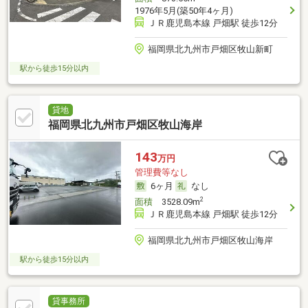
1976年5月(築50年4ヶ月)
ＪＲ鹿児島本線 戸畑駅 徒歩12分
福岡県北九州市戸畑区牧山新町
駅から徒歩15分以内
貸地
福岡県北九州市戸畑区牧山海岸
143
万円
管理費等なし
6ヶ月
なし
2
面積
3528.09m
ＪＲ鹿児島本線 戸畑駅 徒歩12分
福岡県北九州市戸畑区牧山海岸
駅から徒歩15分以内
貸事務所