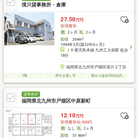
境川貸事務所・倉庫
27.50
万円
管理費等-
2ヶ月
2ヶ月
2
面積
264m
1994年3月(築32年6ヶ月)
ＪＲ鹿児島本線 九州工大前駅 徒歩
18分
福岡県北九州市戸畑区境川２丁目
1階
即引き渡し可
駅から徒歩20分以内
貸事務所
福岡県北九州市戸畑区中原新町
12.10
万円
管理費等42,900円
なし
2ヶ月
2
面積
51.46m