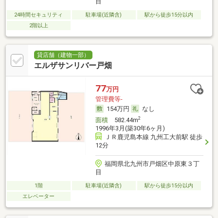
目
24時間セキュリティ
駐車場(近隣含)
駅から徒歩15分以内
2階以上
貸店舗（建物一部）
エルザサンリバー戸畑
77
万円
管理費等-
154万円
なし
2
面積
582.44m
1996年3月(築30年6ヶ月)
ＪＲ鹿児島本線 九州工大前駅 徒歩
12分
福岡県北九州市戸畑区中原東３丁
目
1階
駐車場(近隣含)
駅から徒歩15分以内
エレベーター