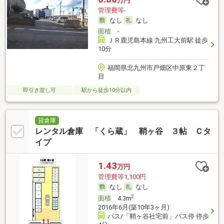
万円
管理費等-
なし
なし
面積
-
ＪＲ鹿児島本線 九州工大前駅 徒歩
10分
福岡県北九州市戸畑区中原東２丁
目
即引き渡し可
駅から徒歩10分以内
貸倉庫
レンタル倉庫 「くら蔵」 鞘ヶ谷 ３帖 Ｃタ
イプ
1.43
万円
管理費等1,100円
なし
なし
2
面積
4.3m
2016年6月(築10年3ヶ月)
バス/「鞘ヶ谷社宅前」バス停 停歩