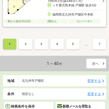
1992年3月(築34年6ヶ月)
ＪＲ鹿児島本線 戸畑駅 徒歩5分
福岡県北九州市戸畑区中本町
駅から徒歩5分以内
2階以上
エレベーター
…
1
2
3
4
5
7
1～40
次へ
件
地域
変更する
北九州市戸畑区
条件
変更する
指定なし
検索条件を保存
新着メールを受取る