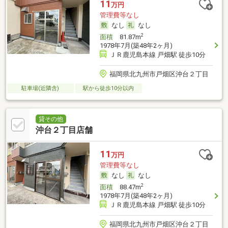
11
万円
管理費等なし
なし
なし
2
面積
81.87m
1978年7月(築48年2ヶ月)
ＪＲ鹿児島本線 戸畑駅 徒歩10分
福岡県北九州市戸畑区沖台２丁目
駐車場(近隣含)
駅から徒歩10分以内
貸その他
沖台２丁目店舗
11
万円
管理費等なし
なし
なし
2
面積
88.47m
1978年7月(築48年2ヶ月)
ＪＲ鹿児島本線 戸畑駅 徒歩10分
福岡県北九州市戸畑区沖台２丁目