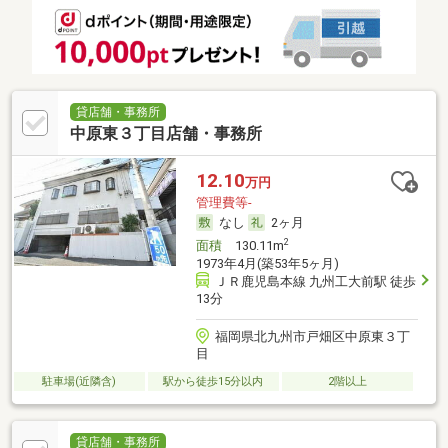
貸店舗・事務所
中原東３丁目店舗・事務所
12.10
万円
管理費等-
なし
2ヶ月
2
面積
130.11m
1973年4月(築53年5ヶ月)
ＪＲ鹿児島本線 九州工大前駅 徒歩
13分
福岡県北九州市戸畑区中原東３丁
目
駐車場(近隣含)
駅から徒歩15分以内
2階以上
貸店舗・事務所