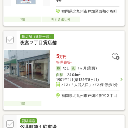
4分
福岡県北九州市戸畑区西鞘ケ谷町
1階
即引き渡し可
貸店舗（建物一部）
夜宮２丁目貸店舗
5
万円
管理費等-
なし
1ヶ月(実費)
2
面積
24.04m
1901年1月(築125年8ヶ月)
バス/「大谷入口」バス停 停歩1分
福岡県北九州市戸畑区夜宮２丁目
1階
貸駐車場
汐井町第１駐車場