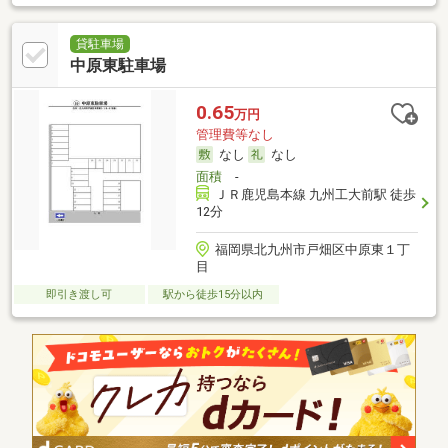
貸駐車場
中原東駐車場
0.65
万円
管理費等なし
なし
なし
面積
-
ＪＲ鹿児島本線 九州工大前駅 徒歩
12分
福岡県北九州市戸畑区中原東１丁
目
即引き渡し可
駅から徒歩15分以内