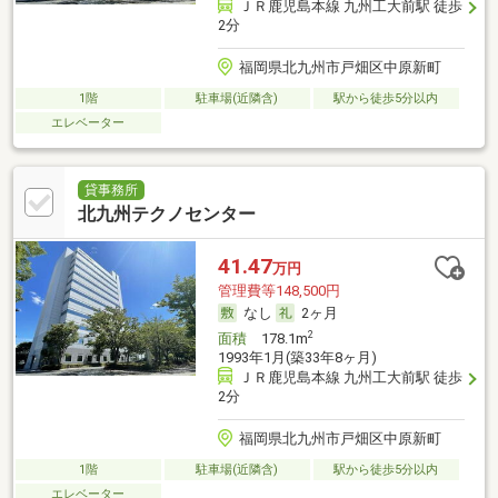
ＪＲ鹿児島本線 九州工大前駅 徒歩
2分
福岡県北九州市戸畑区中原新町
1階
駐車場(近隣含)
駅から徒歩5分以内
エレベーター
貸事務所
北九州テクノセンター
41.47
万円
管理費等148,500円
なし
2ヶ月
2
面積
178.1m
1993年1月(築33年8ヶ月)
ＪＲ鹿児島本線 九州工大前駅 徒歩
2分
福岡県北九州市戸畑区中原新町
1階
駐車場(近隣含)
駅から徒歩5分以内
エレベーター