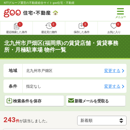
NTTグループ運営の不動産総合サイト goo住宅・不動産
1
0
0
0
最近検索した条件
最近見た物件
保存した条件
お気に入り
北九州市戸畑区(福岡県)の賃貸店舗・賃貸事務
所・月極駐車場 物件一覧
地域
変更する
北九州市戸畑区
条件
変更する
指定なし
検索条件を保存
新着メールを受取る
243
件
が該当しました。