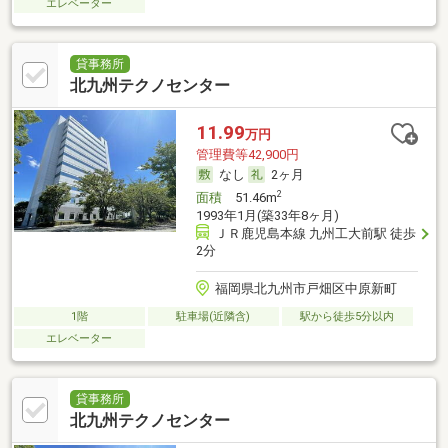
エレベーター
貸事務所
北九州テクノセンター
11.99
万円
管理費等42,900円
なし
2ヶ月
2
面積
51.46m
1993年1月(築33年8ヶ月)
ＪＲ鹿児島本線 九州工大前駅 徒歩
2分
福岡県北九州市戸畑区中原新町
1階
駐車場(近隣含)
駅から徒歩5分以内
エレベーター
貸事務所
北九州テクノセンター