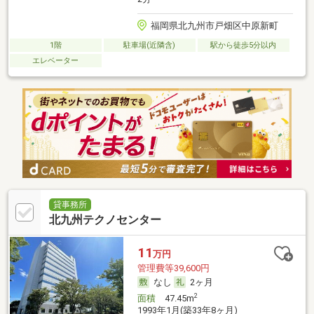
福岡県北九州市戸畑区中原新町
1階
駐車場(近隣含)
駅から徒歩5分以内
エレベーター
貸事務所
北九州テクノセンター
11
万円
管理費等39,600円
なし
2ヶ月
2
面積
47.45m
1993年1月(築33年8ヶ月)