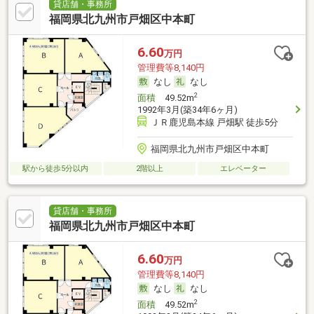
貸店舗・事務所
福岡県北九州市戸畑区中本町
6.60
万円
管理費等8,140円
なし
なし
2
面積
49.52m
1992年3月(築34年6ヶ月)
ＪＲ鹿児島本線 戸畑駅 徒歩5分
福岡県北九州市戸畑区中本町
駅から徒歩5分以内
2階以上
エレベーター
貸店舗・事務所
福岡県北九州市戸畑区中本町
6.60
万円
管理費等8,140円
なし
なし
2
面積
49.52m