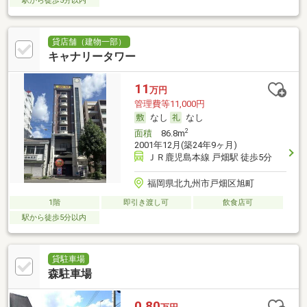
駅から徒歩5分以内
貸店舗（建物一部）
キャナリータワー
11
万円
管理費等11,000円
なし
なし
2
面積
86.8m
2001年12月(築24年9ヶ月)
ＪＲ鹿児島本線 戸畑駅 徒歩5分
福岡県北九州市戸畑区旭町
1階
即引き渡し可
飲食店可
駅から徒歩5分以内
貸駐車場
森駐車場
0.80