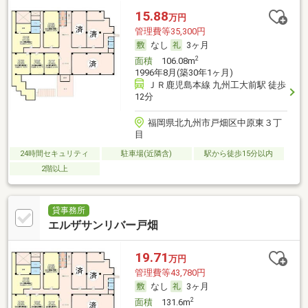
15.88
万円
管理費等35,300円
なし
3ヶ月
2
面積
106.08m
1996年8月(築30年1ヶ月)
ＪＲ鹿児島本線 九州工大前駅 徒歩
12分
福岡県北九州市戸畑区中原東３丁
目
24時間セキュリティ
駐車場(近隣含)
駅から徒歩15分以内
2階以上
貸事務所
エルザサンリバー戸畑
19.71
万円
管理費等43,780円
なし
3ヶ月
2
面積
131.6m