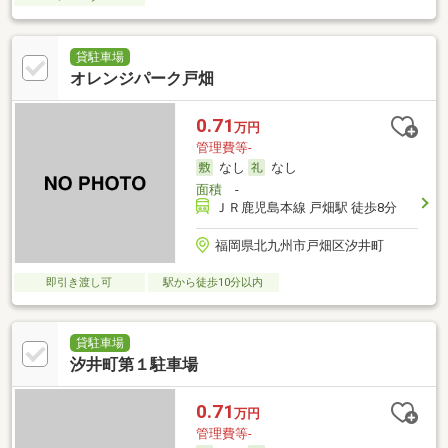
貸駐車場
オレンジパーク戸畑
0.71
万円
管理費等-
なし
なし
面積
-
ＪＲ鹿児島本線 戸畑駅 徒歩8分
福岡県北九州市戸畑区汐井町
即引き渡し可
駅から徒歩10分以内
貸駐車場
汐井町第１駐車場
0.71
万円
管理費等-