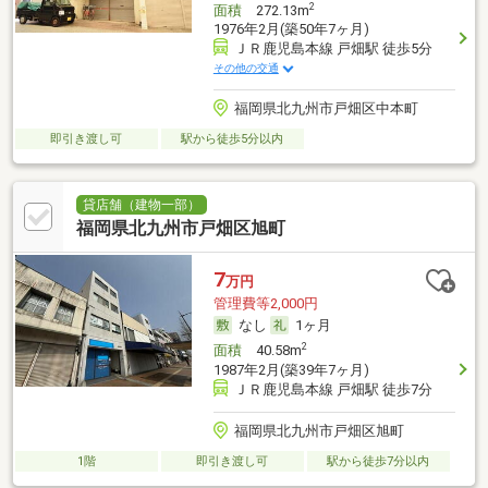
2
面積
272.13m
1976年2月(築50年7ヶ月)
ＪＲ鹿児島本線 戸畑駅 徒歩5分
その他の交通
福岡県北九州市戸畑区中本町
即引き渡し可
駅から徒歩5分以内
貸店舗（建物一部）
福岡県北九州市戸畑区旭町
7
万円
管理費等2,000円
なし
1ヶ月
2
面積
40.58m
1987年2月(築39年7ヶ月)
ＪＲ鹿児島本線 戸畑駅 徒歩7分
福岡県北九州市戸畑区旭町
1階
即引き渡し可
駅から徒歩7分以内