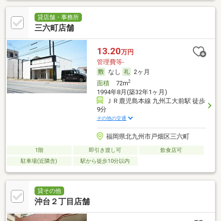
貸店舗・事務所
三六町店舗
13.20
万円
管理費等-
なし
2ヶ月
2
面積
72m
1994年8月(築32年1ヶ月)
ＪＲ鹿児島本線 九州工大前駅 徒歩
9分
その他の交通
福岡県北九州市戸畑区三六町
1階
即引き渡し可
飲食店可
駐車場(近隣含)
駅から徒歩10分以内
貸その他
沖台２丁目店舗