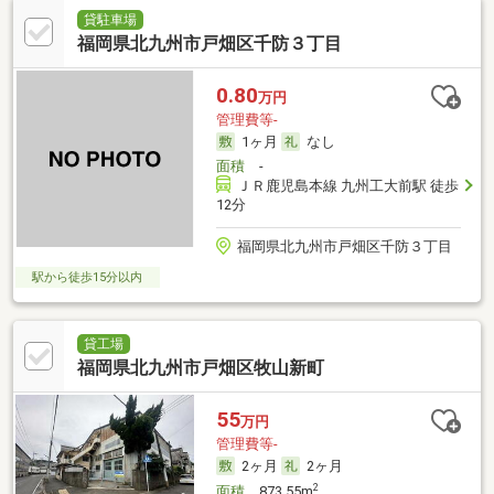
貸駐車場
福岡県北九州市戸畑区千防３丁目
0.80
万円
管理費等-
1ヶ月
なし
面積
-
ＪＲ鹿児島本線 九州工大前駅 徒歩
12分
福岡県北九州市戸畑区千防３丁目
駅から徒歩15分以内
貸工場
福岡県北九州市戸畑区牧山新町
55
万円
管理費等-
2ヶ月
2ヶ月
2
面積
873.55m