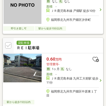
なし
なし
面積
-
ＪＲ鹿児島本線 戸畑駅 徒歩10分
福岡県北九州市戸畑区汐井町
即引き渡し可
駅から徒歩10分以内
貸駐車場
ＲＥＩ駐車場
0.60
万円
管理費等-
1ヶ月
なし
面積
-
ＪＲ鹿児島本線 九州工大前駅 徒歩
11分
福岡県北九州市戸畑区中原東１丁
目
駅から徒歩15分以内