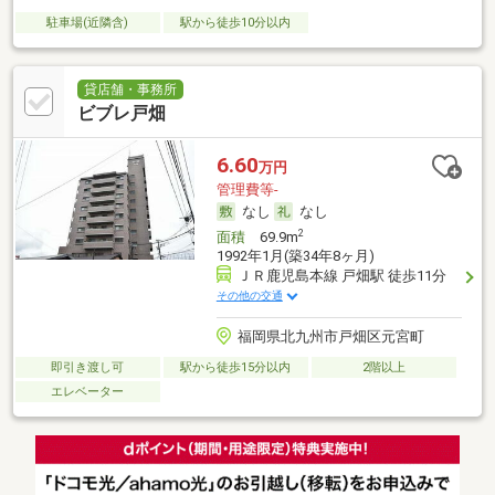
駐車場(近隣含)
駅から徒歩10分以内
貸店舗・事務所
ビブレ戸畑
6.60
万円
管理費等-
なし
なし
2
面積
69.9m
1992年1月(築34年8ヶ月)
ＪＲ鹿児島本線 戸畑駅 徒歩11分
その他の交通
福岡県北九州市戸畑区元宮町
即引き渡し可
駅から徒歩15分以内
2階以上
エレベーター