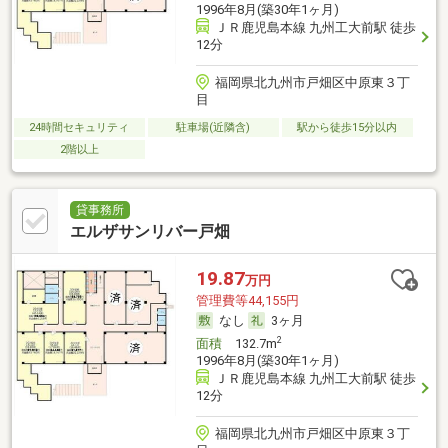
1996年8月(築30年1ヶ月)
ＪＲ鹿児島本線 九州工大前駅 徒歩
12分
福岡県北九州市戸畑区中原東３丁
目
24時間セキュリティ
駐車場(近隣含)
駅から徒歩15分以内
2階以上
貸事務所
エルザサンリバー戸畑
19.87
万円
管理費等44,155円
なし
3ヶ月
2
面積
132.7m
1996年8月(築30年1ヶ月)
ＪＲ鹿児島本線 九州工大前駅 徒歩
12分
福岡県北九州市戸畑区中原東３丁