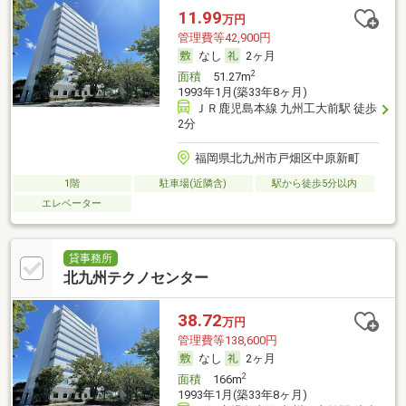
11.99
万円
管理費等42,900円
なし
2ヶ月
2
面積
51.27m
1993年1月(築33年8ヶ月)
ＪＲ鹿児島本線 九州工大前駅 徒歩
2分
福岡県北九州市戸畑区中原新町
1階
駐車場(近隣含)
駅から徒歩5分以内
エレベーター
貸事務所
北九州テクノセンター
38.72
万円
管理費等138,600円
なし
2ヶ月
2
面積
166m
1993年1月(築33年8ヶ月)