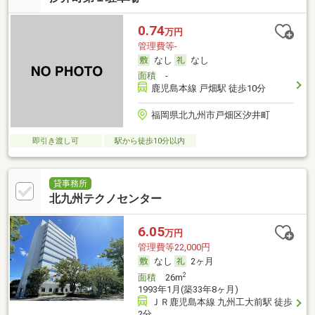
0.74
万円
管理費等-
なし
なし
面積
-
鹿児島本線 戸畑駅 徒歩10分
福岡県北九州市戸畑区汐井町
即引き渡し可
駅から徒歩10分以内
貸事務所
北九州テクノセンター
6.05
万円
管理費等22,000円
なし
2ヶ月
2
面積
26m
1993年1月(築33年8ヶ月)
ＪＲ鹿児島本線 九州工大前駅 徒歩
2分