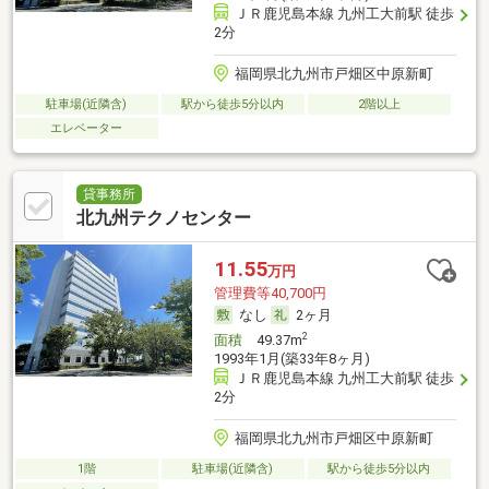
ＪＲ鹿児島本線 九州工大前駅 徒歩
2分
福岡県北九州市戸畑区中原新町
駐車場(近隣含)
駅から徒歩5分以内
2階以上
エレベーター
貸事務所
北九州テクノセンター
11.55
万円
管理費等40,700円
なし
2ヶ月
2
面積
49.37m
1993年1月(築33年8ヶ月)
ＪＲ鹿児島本線 九州工大前駅 徒歩
2分
福岡県北九州市戸畑区中原新町
1階
駐車場(近隣含)
駅から徒歩5分以内