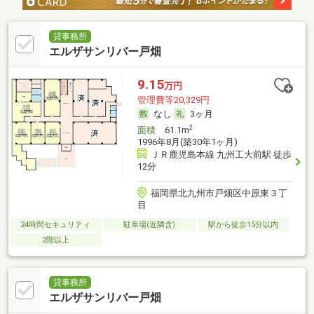
貸事務所
エルザサンリバー戸畑
9.15
万円
管理費等20,329円
なし
3ヶ月
2
面積
61.1m
1996年8月(築30年1ヶ月)
ＪＲ鹿児島本線 九州工大前駅 徒歩
12分
福岡県北九州市戸畑区中原東３丁
目
24時間セキュリティ
駐車場(近隣含)
駅から徒歩15分以内
2階以上
貸事務所
エルザサンリバー戸畑