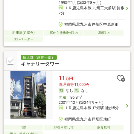
1993年1月(築33年8ヶ月)
ＪＲ鹿児島本線 九州工大前駅 徒歩
2分
福岡県北九州市戸畑区中原新町
駐車場(近隣含)
駅から徒歩5分以内
2階以上
エレベーター
貸店舗（建物一部）
キャナリータワー
11
万円
管理費等11,000円
なし
なし
2
面積
86.8m
2001年12月(築24年9ヶ月)
ＪＲ鹿児島本線 戸畑駅 徒歩5分
福岡県北九州市戸畑区旭町
1階
即引き渡し可
飲食店可