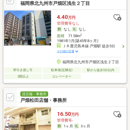
福岡県北九州市戸畑区浅生２丁目
4.40
万円
管理費等なし
なし
なし
2
面積
71.58m
1981年1月(築45年8ヶ月)
ＪＲ鹿児島本線 戸畑駅 徒歩5分
その他の交通
福岡県北九州市戸畑区浅生２丁目
即引き渡し可
駐車場(近隣含)
駅から徒歩5分以内
2階以上
エレベーター
貸店舗・事務所
戸畑松田店舗・事務所
16.50
万円
管理費等-
1ヶ月
3ヶ月