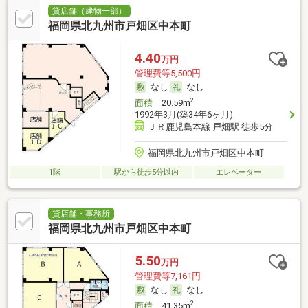
貸店舗（建物一部）
福岡県北九州市戸畑区中本町
4.40
万円
管理費等5,500円
なし
なし
2
面積
20.59m
1992年3月(築34年6ヶ月)
ＪＲ鹿児島本線 戸畑駅 徒歩5分
福岡県北九州市戸畑区中本町
1階
駅から徒歩5分以内
エレベーター
貸店舗・事務所
福岡県北九州市戸畑区中本町
5.50
万円
管理費等7,161円
なし
なし
2
面積
41.35m