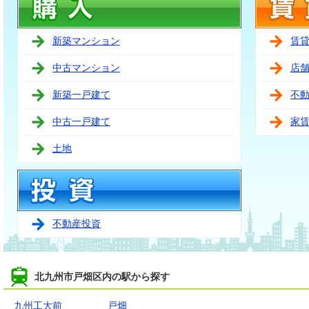
新築マンション
賃
中古マンション
店
新築一戸建て
不
中古一戸建て
家
土地
不動産投資
北九州市戸畑区内の駅から探す
九州工大前
戸畑