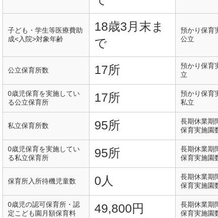
18歳3月末ま
子ども・学生等医療費助
預かり保育
成<入院>対象年齢
公立
で
預かり保育
17所
公立保育所数
立
0歳児保育を実施してい
預かり保育
17所
る公立保育所
私立
長期休業期
95所
私立保育所数
保育実施園
0歳児保育を実施してい
長期休業期
95所
る私立保育所
保育実施園
長期休業期
0人
保育所入所待機児童数
保育実施園
0歳児の認可保育所・認
長期休業期
49,800円
定こども園月額保育料
保育実施園