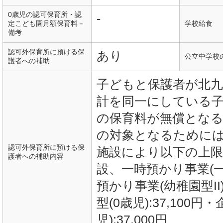
0歳児の認可保育所・認
-
定こども園月額保育料－
学校給食
備考
認可外保育所に預ける保
あり
公立中学校
護者への補助
子どもと保護者が北
計を同一にしている子
の保育料が無償となる
の対象となるために
認可外保育所に預ける保
施設により以下の上限
護者への補助内容
設、一時預かり事業(一般
預かり事業(幼稚園型II)
型(0歳児):37,100円
児):37,000円