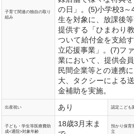
の日」。(5)小学校3
子育て関連の独自の取り
組み
生を対象に、放課後等
提供する「ひまわり教
ついて給付金を支給
立応援事業」。(7)
業において、提供会員
民間企業等との連携
大、タクシーによる
金補助を実施。
あり
出産祝い
認定こども
18歳3月末ま
子ども・学生等医療費助
預かり保育
成<通院>対象年齢
立
で