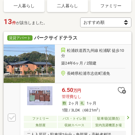
一人暮らし
二人暮らし
ファミリー
13
件
が該当しました。
パークサイドテラス
賃貸アパート
松浦鉄道西九州線 松浦駅 徒歩10
分
築24年6ヶ月 / 2階建
長崎県松浦市志佐町浦免
6.50
万円
管理費なし
2ヶ月
1ヶ月
2
1階 / 3LDK（68.21m
）
ファミリー
バス・トイレ別
駐車場(近隣含)
角部屋
収納スペース
室内洗濯機置き場
二人入居可・駐車場2台分・角部屋・高齢者相談