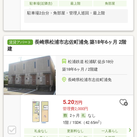
駐車場(近隣含)
最上階
角部屋
駐車場2台分・角部屋・管理人巡回・最上階
長崎県松浦市志佐町浦免 築18年6ヶ月 2階
賃貸アパート
建
松浦鉄道 松浦駅 徒歩18分
築18年6ヶ月 / 2階建
長崎県松浦市志佐町浦免
5.20
万円
管理費2,000円
2ヶ月
なし
2
1階 / 1SDK（42.65m
）
礼金なし
更新料なし
一人暮らし