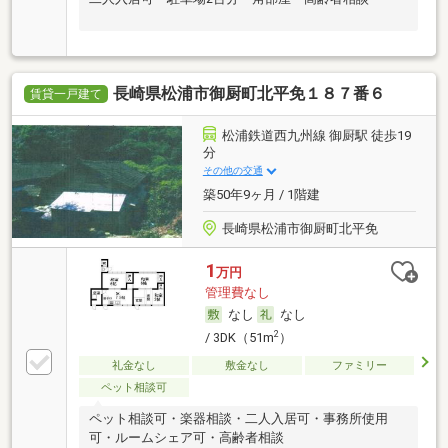
長崎県松浦市御厨町北平免１８７番６
賃貸一戸建て
松浦鉄道西九州線 御厨駅 徒歩19
分
その他の交通
築50年9ヶ月 / 1階建
長崎県松浦市御厨町北平免
1
万円
管理費なし
なし
なし
2
/ 3DK（51m
）
礼金なし
敷金なし
ファミリー
ペット相談可
ペット相談可・楽器相談・二人入居可・事務所使用
可・ルームシェア可・高齢者相談