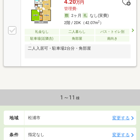
4.20
万円
管理費-
2ヶ月
なし(実費)
2
2階 / 2DK（42.07m
）
礼金なし
二人暮らし
バス・トイレ別
駐車場(近隣含)
角部屋
南向き
二人入居可・駐車場2台分・角部屋
1～11
棟
地域
変更する
松浦市
条件
変更する
指定なし