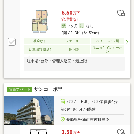
6.50
万円
管理費なし
2ヶ月
なし
2
2階 / 3LDK（64.59m
）
礼金なし
ファミリー
バス・トイレ別
モニタ付インターホ
駐車場(近隣含)
最上階
ン
駐車場2台分・管理人巡回・最上階
サンコーポ里
賃貸アパート
バス/「上里」バス停 停歩3分
築39年8ヶ月 / 4階建
長崎県松浦市志佐町里免
3.50
万円