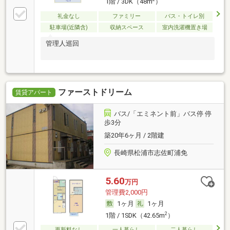
1階 / 3DK（48m
）
礼金なし
ファミリー
バス・トイレ別
駐車場(近隣含)
収納スペース
室内洗濯機置き場
管理人巡回
ファーストドリーム
賃貸アパート
バス/「エミネント前」バス停 停
歩3分
築20年6ヶ月 / 2階建
長崎県松浦市志佐町浦免
5.60
万円
管理費2,000円
1ヶ月
1ヶ月
2
1階 / 1SDK（42.65m
）
更新料なし
一人暮らし
二人暮らし