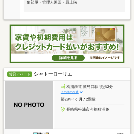
角部屋・管理人巡回・最上階
シャトーローリエ
賃貸アパート
松浦鉄道 鷹島口駅 徒歩3分
その他の交通
築28年1ヶ月 / 2階建
長崎県松浦市今福町浦免