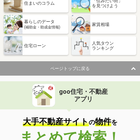
「住みたい街」
住まいのコラム
を見つけよう
暮らしのデータ
家賃相場
(補助金・助成金情報)
人気タウン
住宅ローン
ランキング
ページトップに戻る
goo住宅・不動産
アプリ
大手不動産サイト
物件
の
を
まとめて検索！