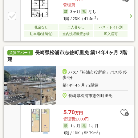
管理費-
3ヶ月
なし
2
1階 / 2DK（41.4m
）
礼金なし
二人暮らし
バス・トイレ別
駐車場(近隣含)
室内洗濯機置き場
即入居可
長崎県松浦市志佐町里免 築14年4ヶ月 2階
賃貸アパート
建
バス/「松浦市役所前」バス停 停
歩4分
築14年4ヶ月 / 2階建
長崎県松浦市志佐町里免
5.70
万円
管理費2,000円
1ヶ月
1ヶ月
2
1階 / 1DK（52.79m
）