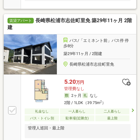
長崎県松浦市志佐町里免 築29年11ヶ月 2階
賃貸アパート
建
バス/「エミネント前」バス停 停
歩8分
築29年11ヶ月 / 2階建
長崎県松浦市志佐町里免
5.20
万円
管理費なし
2ヶ月
なし
2
2階 / 1LDK（39.75m
）
礼金なし
一人暮らし
二人暮らし
バス・トイレ別
駐車場(近隣含)
最上階
管理人巡回・最上階