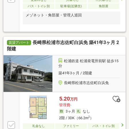
バス・トイレ別
駐車場(近隣含)
角部屋
メゾネット・角部屋・管理人巡回
長崎県松浦市志佐町白浜免 築41年3ヶ月 2
賃貸アパート
階建
松浦鉄道 松浦発電所前駅 徒歩15
分
築41年3ヶ月 / 2階建
長崎県松浦市志佐町白浜免
5.20
万円
管理費-
3ヶ月
なし
2
2階 / 3DK（66.2m
）
礼金なし
ファミリー
バス・トイレ別