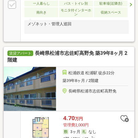
一人暮らし
バス・トイレ別
駐車場(近隣含)
モニタ付インターホ
南向き
収納スペース
ン
メゾネット・管理人巡回
長崎県松浦市志佐町高野免 築39年8ヶ月 2
賃貸アパート
階建
松浦鉄道 松浦駅 徒歩22分
築39年8ヶ月 / 2階建
長崎県松浦市志佐町高野免
4.70
万円
管理費2,000円
3ヶ月
なし
2