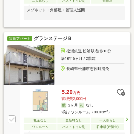
二人暮らし
バス・トイレ別
角部屋
メゾネット・角部屋・管理人巡回
グランステージＢ
賃貸アパート
松浦鉄道 松浦駅 徒歩18分
築18年6ヶ月 / 2階建
長崎県松浦市志佐町浦免
5.20
万円
管理費2,000円
2ヶ月
なし
2
2階 / ワンルーム（33.35m
）
礼金なし
更新料なし
一人暮らし
ワンルーム
バス・トイレ別
駐車場(近隣含)