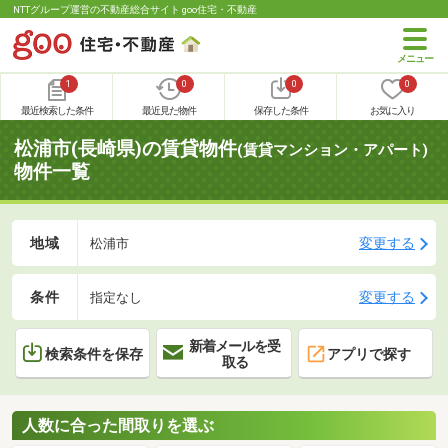
NTTグループ運営の不動産総合サイト goo住宅・不動産
1
0
0
0
最近検索した条件
最近見た物件
保存した条件
お気に入り
松浦市(長崎県)の賃貸物件
(賃貸マンション・アパート)
物件一覧
地域
変更する
松浦市
条件
変更する
指定なし
新着メールを受
検索条件を保存
アプリで探す
取る
人数に合った間取りを選ぶ