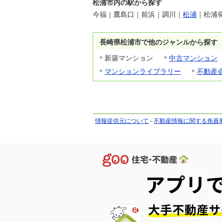
松浦市内の駅から探す
今福
｜
鷹島口
｜
前浜
｜
調川
｜
松浦
｜
松浦
長崎県松浦市で他のジャンルから探す
新築マンション
中古マンション
マンションライブラリー
不動産
情報提供元について
-
不動産情報に関する免責