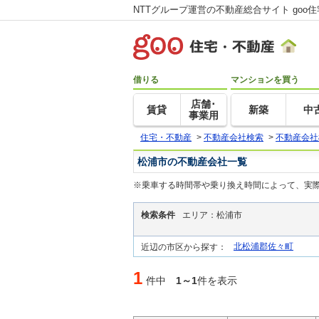
NTTグループ運営の不動産総合サイト goo
借りる
マンションを買う
店舗･
賃貸
新築
中
事業用
住宅・不動産
>
不動産会社検索
>
不動産会社
松浦市の不動産会社一覧
※乗車する時間帯や乗り換え時間によって、実
検索条件
エリア：松浦市
北松浦郡佐々町
近辺の市区から探す：
1
件中
1～1
件を表示