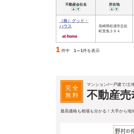
不動産会社名
所在地
（株）グッド・
ハウス
長崎県松浦市志佐
町里免３９４
1
件中
1～1
件を表示
マンション/一戸建て/土
完全
不動産売
無料
最高価格も相場も分かる！大手から地