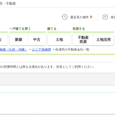
住宅・不動産
0
最近見た物件
保
一戸建てを買う
建てる
投資する
不動産
古
新築
中古
土地
土地活用
投資
検索（九州・沖縄）
>
エリア/長崎県
>
松浦市の不動産会社一覧
際の所要時間とは異なる場合があります。目安としてご利用ください。