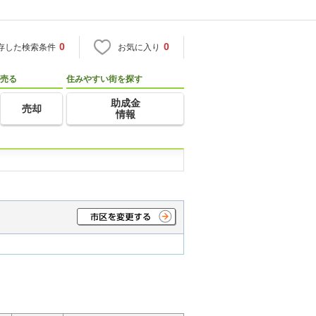
0
0
存した検索条件
お気に入り
売る
住みやすい街を探す
助成金
売却
情報