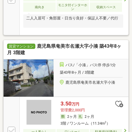
モニタ付インターホ
南向き
収納スペース
ン
二人入居可・角部屋・日当り良好・保証人不要／代行
鹿児島県奄美市名瀬大字小湊 築43年8ヶ
賃貸マンション
月 3階建
バス/「小湊」バス停 停歩1分
築43年8ヶ月 / 3階建
鹿児島県奄美市名瀬大字小湊
3.50
万円
管理費2,000円
2ヶ月
2ヶ月
2
3階 / ワンルーム（11.34m
）
一人暮らし
ワンルーム
駐車場(近隣含)