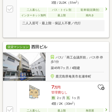
2
3階 / 2LDK（51m
）
二人暮らし
バス・トイレ別
駐車場(近隣含)
インターネット無料
最上階
南向き
二人入居可・最上階・保証人不要／代行
西田ビル
賃貸マンション
バス/「商工会議所前」バス停 停
歩1分
築45年7ヶ月 / 4階建
鹿児島県奄美市名瀬幸町
7
万円
管理費なし
2ヶ月
1ヶ月
2
4階 / 2K（30m
）
二人暮らし
最上階
角部屋