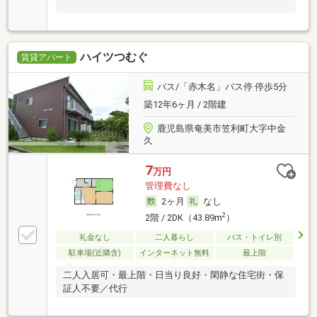
ハイツつむぐ
賃貸アパート
バス/「赤木名」バス停 停歩5分
築12年6ヶ月 / 2階建
鹿児島県奄美市笠利町大字中金
久
7
万円
管理費なし
2ヶ月
なし
2
2階 / 2DK（43.89m
）
礼金なし
二人暮らし
バス・トイレ別
駐車場(近隣含)
インターネット無料
最上階
二人入居可・最上階・日当り良好・閑静な住宅街・保
証人不要／代行