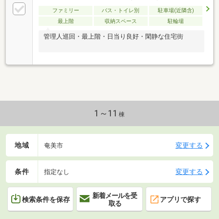
ファミリー
バス・トイレ別
駐車場(近隣含)
最上階
収納スペース
駐輪場
管理人巡回・最上階・日当り良好・閑静な住宅街
1～11
棟
地域
変更する
奄美市
条件
変更する
指定なし
新着メールを受
検索条件を保存
アプリで探す
取る