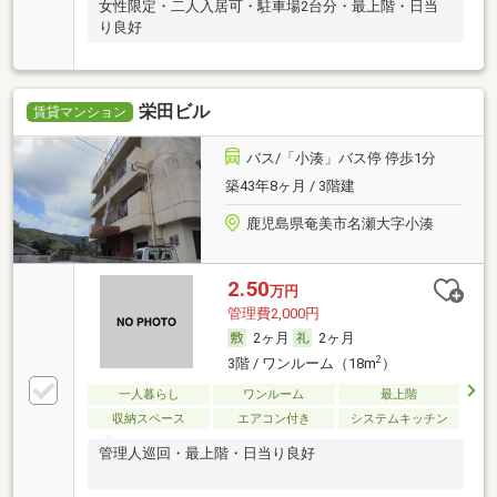
女性限定・二人入居可・駐車場2台分・最上階・日当
り良好
栄田ビル
賃貸マンション
バス/「小湊」バス停 停歩1分
築43年8ヶ月 / 3階建
鹿児島県奄美市名瀬大字小湊
2.50
万円
管理費2,000円
2ヶ月
2ヶ月
2
3階 / ワンルーム（18m
）
一人暮らし
ワンルーム
最上階
収納スペース
エアコン付き
システムキッチン
管理人巡回・最上階・日当り良好