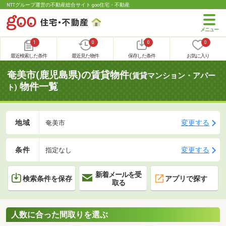
NTTグループ運営の不動産総合サイト goo住宅・不動産
1
0
0
0
最近検索した条件
最近見た物件
保存した条件
お気に入り
奄美市(鹿児島県)の賃貸物件
(賃貸マンション・アパー
物件一覧
ト)
地域
変更する
奄美市
条件
変更する
指定なし
新着メールを受
検索条件を保存
アプリで探す
取る
人数に合った間取りを選ぶ