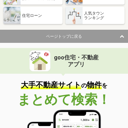
人気タウン
住宅ローン
ランキング
ページトップに戻る
goo住宅・不動産
アプリ
大手不動産サイト
物件
の
を
まとめて検索！