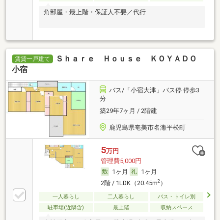
角部屋・最上階・保証人不要／代行
Ｓｈａｒｅ Ｈｏｕｓｅ ＫＯＹＡＤＯ
賃貸一戸建て
小宿
バス/「小宿大津」バス停 停歩3
分
築29年7ヶ月 / 2階建
鹿児島県奄美市名瀬平松町
5
万円
管理費5,000円
1ヶ月
1ヶ月
2
2階 / 1LDK（20.45m
）
一人暮らし
二人暮らし
バス・トイレ別
駐車場(近隣含)
最上階
収納スペース