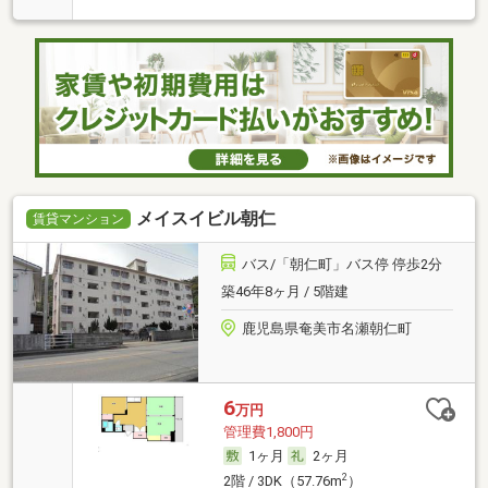
メイスイビル朝仁
賃貸マンション
バス/「朝仁町」バス停 停歩2分
築46年8ヶ月 / 5階建
鹿児島県奄美市名瀬朝仁町
6
万円
管理費1,800円
1ヶ月
2ヶ月
2
2階 / 3DK（57.76m
）