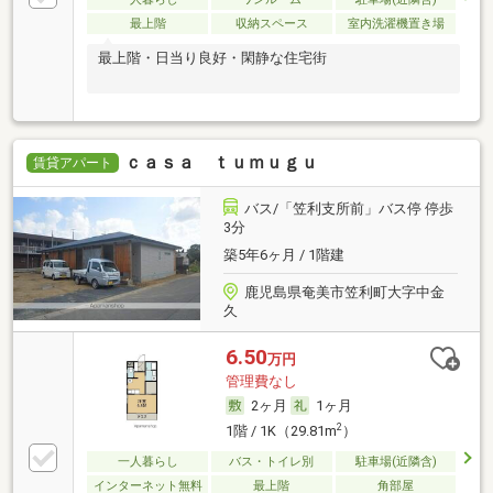
最上階
収納スペース
室内洗濯機置き場
最上階・日当り良好・閑静な住宅街
ｃａｓａ ｔｕｍｕｇｕ
賃貸アパート
バス/「笠利支所前」バス停 停歩
3分
築5年6ヶ月 / 1階建
鹿児島県奄美市笠利町大字中金
久
6.50
万円
管理費なし
2ヶ月
1ヶ月
2
1階 / 1K（29.81m
）
一人暮らし
バス・トイレ別
駐車場(近隣含)
インターネット無料
最上階
角部屋