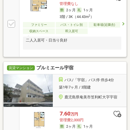
管理費なし
2ヶ月
1ヶ月
2
3階 / 3K（44.43m
）
ファミリー
バス・トイレ別
駐車場(近隣含)
収納スペース
即入居可
二人入居可・日当り良好
プルミエール宇宿
賃貸マンション
バス/「宇宿」バス停 停歩4分
築1年7ヶ月 / 3階建
鹿児島県奄美市笠利町大字宇宿
7.60
万円
管理費2,000円
2ヶ月
1ヶ月