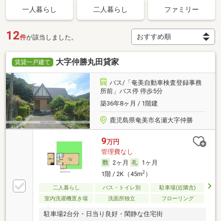
一人暮らし
二人暮らし
ファミリー
12
件
が該当しました。
大字仲勝丸田貸家
賃貸一戸建て
バス/「奄美自動車検査登録事務
所前」バス停 停歩5分
築36年8ヶ月 / 1階建
鹿児島県奄美市名瀬大字仲勝
9
万円
管理費なし
2ヶ月
1ヶ月
2
1階 / 2K（45m
）
二人暮らし
バス・トイレ別
駐車場(近隣含)
室内洗濯機置き場
洗面所独立
フローリング
駐車場2台分・日当り良好・閑静な住宅街