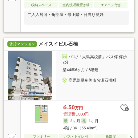
収納スペース
室内洗濯機置き場
エアコン付き
二人入居可・角部屋・最上階・日当り良好
メイスイビル石橋
賃貸マンション
バス/「大島高校前」バス停 停歩
2分
築44年6ヶ月 / 6階建
鹿児島県奄美市名瀬石橋町
6.50
万円
管理費5,000円
3ヶ月
1ヶ月
2
4階 / 3K（55.48m
）
ファミリー
バス・トイレ別
角部屋