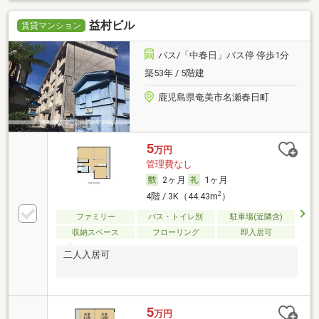
益村ビル
賃貸マンション
バス/「中春日」バス停 停歩1分
築53年 / 5階建
鹿児島県奄美市名瀬春日町
5
万円
管理費なし
2ヶ月
1ヶ月
2
4階 / 3K（44.43m
）
ファミリー
バス・トイレ別
駐車場(近隣含)
収納スペース
フローリング
即入居可
二人入居可
5
万円