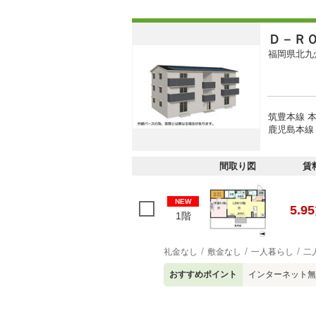
Ｄ－Ｒ
福岡県北九
筑豊本線 本
鹿児島本線 
間取り図
賃
NEW
5.95
1階
礼金なし
敷金なし
一人暮らし
二
おすすめポイント
インターネット無