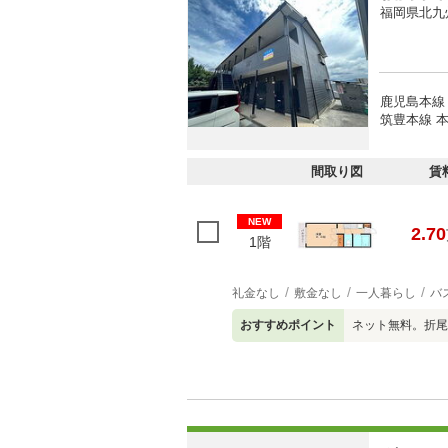
福岡県北九
鹿児島本線 
筑豊本線 本
間取り図
賃
NEW
2.70
1階
礼金なし
敷金なし
一人暮らし
バ
おすすめポイント
ネット無料。折尾