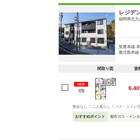
レジデ
福岡県北九
筑豊本線 本
鹿児島本線 
間取り図
賃
NEW
6.40
3階
敷金なし
二人暮らし
バス・トイレ
おすすめポイント
都市ガス・インタ