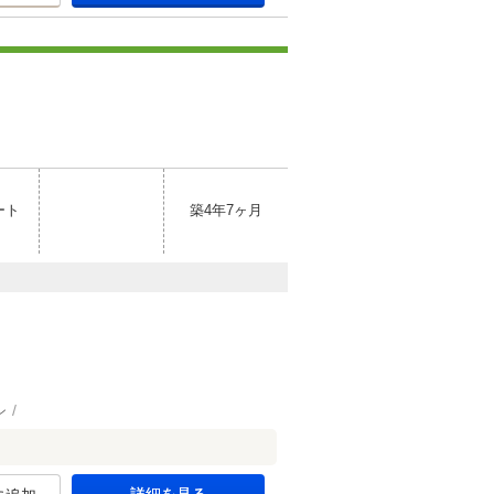
ート
築4年7ヶ月
ン