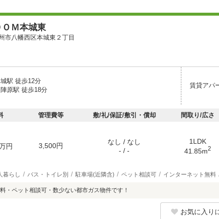
ＯＯＭ本城東
州市八幡西区本城東２丁目
城駅 徒歩12分
賃貸アパ
陣原駅 徒歩18分
料
管理費等
敷/礼/保証/敷引・償却
間取り/広さ
1LDK
なし / なし
3,500円
万円
2
- / -
41.85m
人暮らし
バス・トイレ別
駐車場(近隣含)
ペット相談可
インターネット無料
料・ペット相談可・数少ない都市ガス物件です！
お気に入り