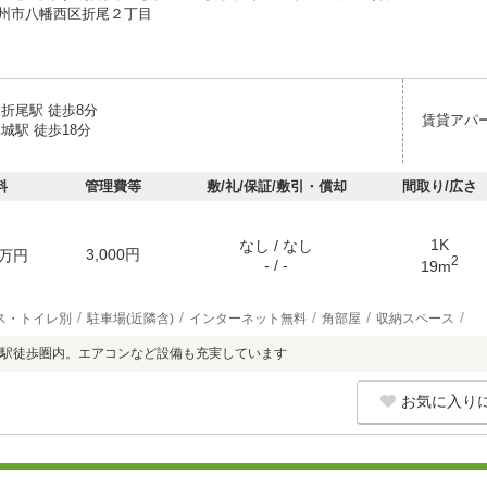
州市八幡西区折尾２丁目
折尾駅 徒歩8分
賃貸アパ
城駅 徒歩18分
料
管理費等
敷/礼/保証/敷引・償却
間取り/広さ
1K
なし / なし
3,000円
万円
2
- / -
19m
ス・トイレ別
駐車場(近隣含)
インターネット無料
角部屋
収納スペース
駅徒歩圏内。エアコンなど設備も充実しています
お気に入り