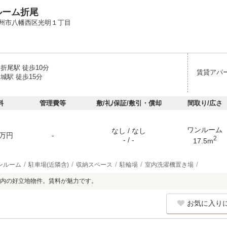
ルーム折尾
州市八幡西区光明１丁目
折尾駅 徒歩10分
賃貸アパ
城駅 徒歩15分
料
管理費等
敷/礼/保証/敷引・償却
間取り/広さ
ワンルーム
なし / なし
万円
-
2
- / -
17.5m
ンルーム
駐車場(近隣含)
収納スペース
駐輪場
室内洗濯機置き場
内の好立地物件。賃料が魅力です。
お気に入り