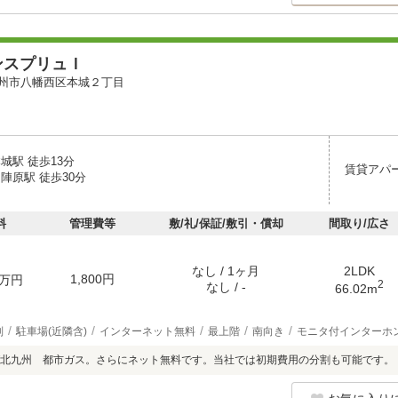
ンスプリュＩ
州市八幡西区本城２丁目
城駅 徒歩13分
賃貸アパ
陣原駅 徒歩30分
料
管理費等
敷/礼/保証/敷引・償却
間取り/広さ
なし / 1ヶ月
2LDK
1,800円
万円
2
なし / -
66.02m
別
駐車場(近隣含)
インターネット無料
最上階
南向き
モニタ付インターホ
北九州 都市ガス。さらにネット無料です。当社では初期費用の分割も可能です。