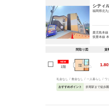
シティ
福岡県北九
鹿児島本線 
筑豊本線 本
間取り図
賃
NEW
1.80
1階
礼金なし
敷金なし
一人暮らし
ワ
おすすめポイント
折尾駅まで徒歩圏