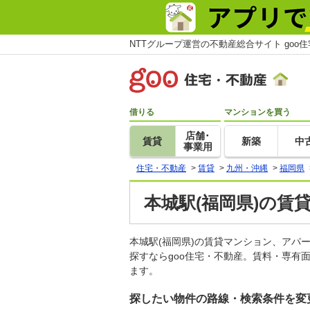
NTTグループ運営の不動産総合サイト goo
借りる
マンションを買う
店舗･
賃貸
新築
中
事業用
住宅・不動産
>
賃貸
>
九州・沖縄
>
福岡県
本城駅(福岡県)の賃
本城駅(福岡県)の賃貸マンション、ア
探すならgoo住宅・不動産。賃料・専有
ます。
探したい物件の路線・検索条件を変