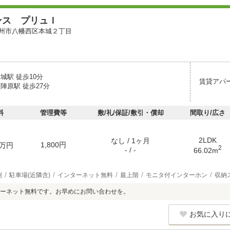
ンス プリュＩ
州市八幡西区本城２丁目
城駅 徒歩10分
賃貸アパ
陣原駅 徒歩27分
料
管理費等
敷/礼/保証/敷引・償却
間取り/広さ
2LDK
なし / 1ヶ月
1,800円
万円
2
- / -
66.02m
別
駐車場(近隣含)
インターネット無料
最上階
モニタ付インターホン
収納
ーネット無料です。お早めにお問い合わせを。
お気に入り