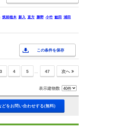
手
筑前植木
新入
直方
勝野
小竹
鯰田
浦田
この条件を保存
3
4
5
47
次へ
…
表示建物数
などをお問い合わせする(無料)