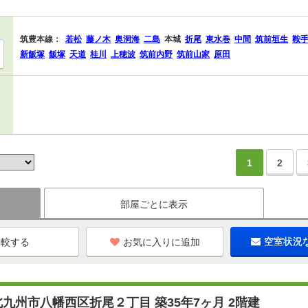
筑豊本線：
若松
藤ノ木
奥洞海
二島
本城
折尾
東水巻
中間
筑前垣生
鞍
新飯塚
飯塚
天道
桂川
上穂波
筑前内野
筑前山家
原田
1
2
部屋ごとに表示
お気に入りに追加
空室状況
九州市八幡西区折尾２丁目 築35年7ヶ月 2階建