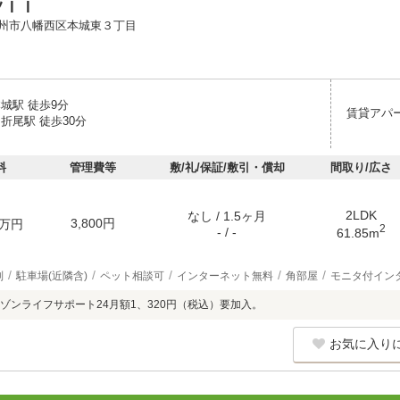
ツＩＩ
州市八幡西区本城東３丁目
城駅 徒歩9分
賃貸アパ
折尾駅 徒歩30分
料
管理費等
敷/礼/保証/敷引・償却
間取り/広さ
2LDK
なし / 1.5ヶ月
3,800円
万円
2
- / -
61.85m
別
駐車場(近隣含)
ペット相談可
インターネット無料
角部屋
モニタ付イン
ゾンライフサポート24月額1、320円（税込）要加入。
お気に入り