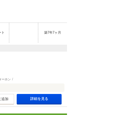
ート
築7年7ヶ月
ターホン
詳細を見る
に追加