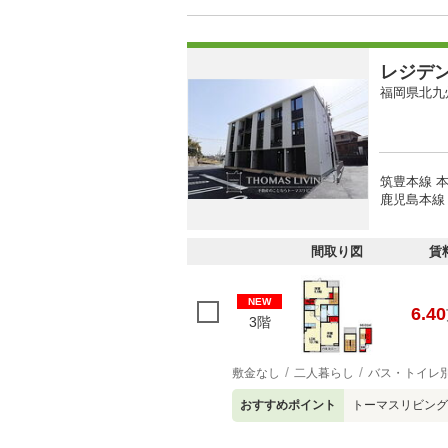
レジデ
福岡県北九
筑豊本線 本
鹿児島本線 
間取り図
賃
NEW
6.40
3階
敷金なし
二人暮らし
バス・トイレ
おすすめポイント
トーマスリビング