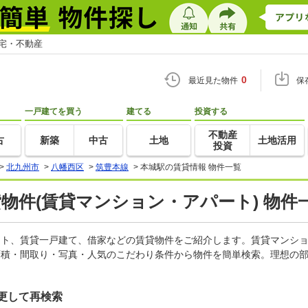
住宅・不動産
0
最近見た物件
保
一戸建てを買う
建てる
投資する
不動産
古
新築
中古
土地
土地活用
投資
>
北九州市
>
八幡西区
>
筑豊本線
>
本城駅の賃貸情報 物件一覧
貸物件(賃貸マンション・アパート) 物件
パート、賃貸一戸建て、借家などの賃貸物件をご紹介します。賃貸マンシ
面積・間取り・写真・人気のこだわり条件から物件を簡単検索。理想の部
更して再検索