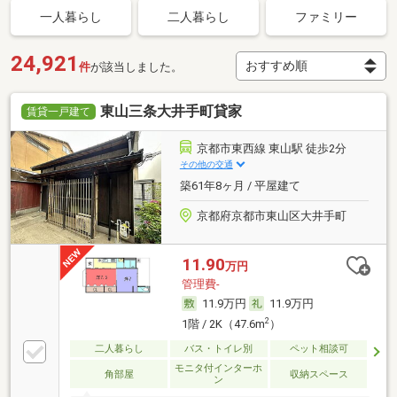
一人暮らし
二人暮らし
ファミリー
24,921
件
が該当しました。
東山三条大井手町貸家
賃貸一戸建て
京都市東西線 東山駅 徒歩2分
その他の交通
築61年8ヶ月 / 平屋建て
京都府京都市東山区大井手町
11.90
万円
管理費-
11.9万円
11.9万円
2
1階 / 2K（47.6m
）
二人暮らし
バス・トイレ別
ペット相談可
モニタ付インターホ
角部屋
収納スペース
ン