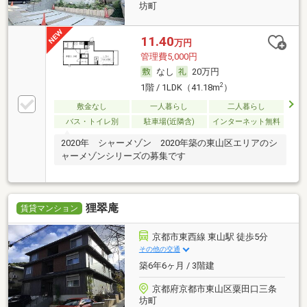
坊町
11.40
万円
管理費5,000円
なし
20万円
2
1階 / 1LDK（41.18m
）
敷金なし
一人暮らし
二人暮らし
バス・トイレ別
駐車場(近隣含)
インターネット無料
2020年 シャーメゾン 2020年築の東山区エリアのシ
ャーメゾンシリーズの募集です
狸翠庵
賃貸マンション
京都市東西線 東山駅 徒歩5分
その他の交通
築6年6ヶ月 / 3階建
京都府京都市東山区粟田口三条
坊町