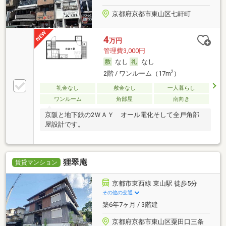
京都府京都市東山区七軒町
4
万円
管理費3,000円
なし
なし
2
2階 / ワンルーム（17m
）
礼金なし
敷金なし
一人暮らし
ワンルーム
角部屋
南向き
京阪と地下鉄の2ＷＡＹ オール電化そして全戸角部
屋設計です。
狸翠庵
賃貸マンション
京都市東西線 東山駅 徒歩5分
その他の交通
築6年7ヶ月 / 3階建
京都府京都市東山区粟田口三条