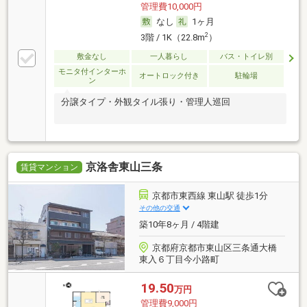
管理費10,000円
なし
1ヶ月
2
3階 / 1K（22.8m
）
敷金なし
一人暮らし
バス・トイレ別
モニタ付インターホ
オートロック付き
駐輪場
ン
分譲タイプ・外観タイル張り・管理人巡回
京洛舎東山三条
賃貸マンション
京都市東西線 東山駅 徒歩1分
その他の交通
築10年8ヶ月 / 4階建
京都府京都市東山区三条通大橋
東入６丁目今小路町
19.50
万円
管理費9,000円