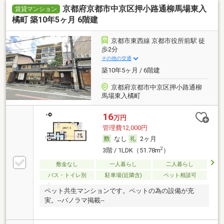
京都府京都市中京区押小路通柳馬場東入
賃貸マンション
橘町 築10年5ヶ月 6階建
京都市東西線 京都市役所前駅 徒
歩2分
その他の交通
築10年5ヶ月 / 6階建
京都府京都市中京区押小路通柳
馬場東入橘町
16
万円
管理費12,000円
なし
2ヶ月
2
3階 / 1LDK（51.78m
）
敷金なし
一人暮らし
二人暮らし
バス・トイレ別
駐車場(近隣含)
ペット相談可
ペット共生マンションです。ペットの為の設備が充
実。--パノラマ掲載--