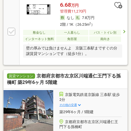
6.68
万円
管理費11,270円
なし
7.8万円
2
2階 / 1K（26.25m
）
敷金なし
一人暮らし
バス・トイレ別
インターネット無料
角部屋
南向き
壁の厚みでは負けませんよ 京阪三条駅まですぐの分
譲賃貸マンションです（徒歩1分）。
京都府京都市左京区川端通仁王門下る孫
賃貸マンション
橋町 築29年6ヶ月 5階建
京阪電気鉄道京阪線 三条駅 徒歩
2分
その他の交通
築29年6ヶ月 / 5階建
京都府京都市左京区川端通仁王
門下る孫橋町