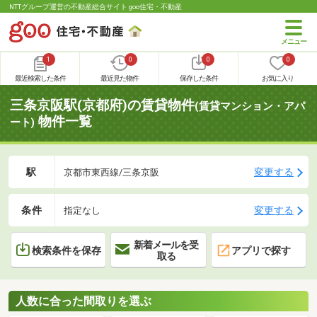
NTTグループ運営の不動産総合サイト goo住宅・不動産
1
0
0
0
最近検索した条件
最近見た物件
保存した条件
お気に入り
三条京阪駅(京都府)の賃貸物件
(賃貸マンション・アパ
物件一覧
ート)
駅
変更する
京都市東西線/三条京阪
条件
変更する
指定なし
新着メールを受
検索条件を保存
アプリで探す
取る
人数に合った間取りを選ぶ