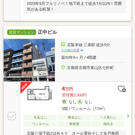
2025年5月フルリノベ！地下鉄まで徒歩1分以内！雰囲
気がある町屋！
正中ビル
賃貸マンション
京阪本線 三条駅 徒歩5分
その他の交通
築30年6ヶ月 / 4階建
京都府京都市東山区七軒町
4
万円
管理費3,000円
なし
なし
2
2階 / ワンルーム（17m
）
礼金なし
敷金なし
一人暮らし
ワンルーム
角部屋
南向き
京阪と地下鉄の2ＷＡＹ オール電化そして全戸角部