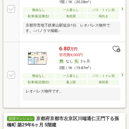
2
1階 / 1K（20.28m
）
敷金なし
一人暮らし
バス・トイレ別
駐車場(近隣含)
角部屋
南向き
京都市営地下鉄東山駅徒歩1分、レオパレス物件で
す。--パノラマ掲載--
6.80
万円
管理費8,000円
なし
2ヶ月
2
2階 / 1K（19.87m
）
敷金なし
一人暮らし
バス・トイレ別
駐車場(近隣含)
最上階
角部屋
レオパレス物件です。
京都府京都市左京区川端通仁王門下る孫
賃貸マンション
橋町 築29年6ヶ月 5階建