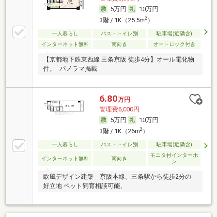
5万円
10万円
2
3階 / 1K（25.5m
）
一人暮らし
バス・トイレ別
駐車場(近隣含)
インターネット無料
南向き
オートロック付き
【京都地下鉄東西線 三条京阪 徒歩4分】オール電化物
件。--パノラマ掲載--
6.80
万円
管理費6,000円
5万円
10万円
2
3階 / 1K（26m
）
一人暮らし
バス・トイレ別
駐車場(近隣含)
モニタ付インターホ
インターネット無料
南向き
ン
欧風デザイン建築 京阪本線、三条駅から徒歩2分の
好立地 ペット飼育相談可能。