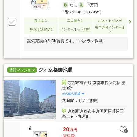
なし
30万円
2
1階 / 2LDK（70.28m
）
敷金なし
二人暮らし
バス・トイレ別
モニタ付インターホ
駐車場(近隣含)
インターネット無料
ン
設備充実の2LDK賃貸です。--パノラマ掲載--
ジオ京都御池通
賃貸マンション
京都市東西線 京都市役所前駅 徒
歩1分
その他の交通
築1年8ヶ月 / 11階建
京都府京都市中京区河原町通三
条上る下丸屋町
20
万円
管理費-