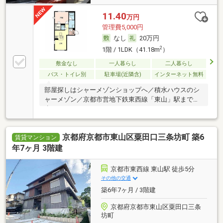
11.40
万円
管理費5,000円
なし
20万円
2
1階 / 1LDK（41.18m
）
敷金なし
一人暮らし
二人暮らし
バス・トイレ別
駐車場(近隣含)
インターネット無料
部屋探しはシャーメゾンショップへ／積水ハウスのシ
ャーメゾン／京都市営地下鉄東西線「東山」駅まで徒
歩5
京都府京都市東山区粟田口三条坊町 築6
賃貸マンション
年7ヶ月 3階建
京都市東西線 東山駅 徒歩5分
その他の交通
築6年7ヶ月 / 3階建
京都府京都市東山区粟田口三条
坊町