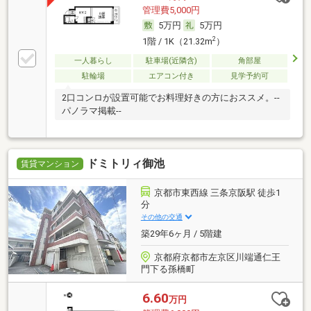
管理費5,000円
5万円
5万円
2
1階 / 1K（21.32m
）
一人暮らし
駐車場(近隣含)
角部屋
駐輪場
エアコン付き
見学予約可
2口コンロが設置可能でお料理好きの方におススメ。--
パノラマ掲載--
ドミトリィ御池
賃貸マンション
京都市東西線 三条京阪駅 徒歩1
分
その他の交通
築29年6ヶ月 / 5階建
京都府京都市左京区川端通仁王
門下る孫橋町
6.60
万円