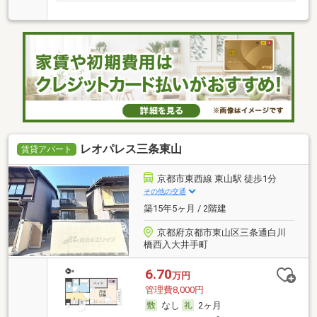
レオパレス三条東山
賃貸アパート
京都市東西線 東山駅 徒歩1分
その他の交通
築15年5ヶ月 / 2階建
京都府京都市東山区三条通白川
橋西入大井手町
6.70
万円
管理費8,000円
なし
2ヶ月