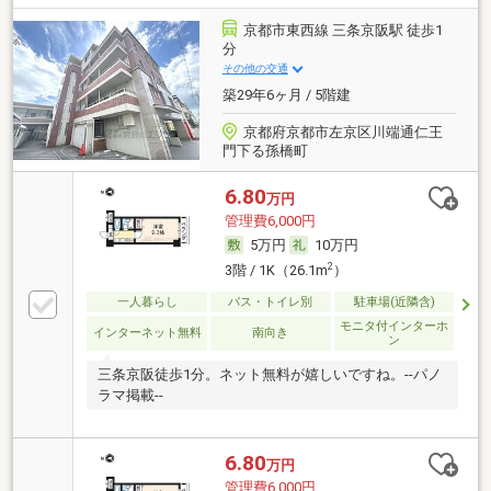
京都市東西線 三条京阪駅 徒歩1
分
その他の交通
築29年6ヶ月 / 5階建
京都府京都市左京区川端通仁王
門下る孫橋町
6.80
万円
管理費6,000円
5万円
10万円
2
3階 / 1K（26.1m
）
一人暮らし
バス・トイレ別
駐車場(近隣含)
モニタ付インターホ
インターネット無料
南向き
ン
三条京阪徒歩1分。ネット無料が嬉しいですね。--パノ
ラマ掲載--
6.80
万円
管理費6,000円