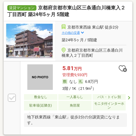
京都府京都市東山区三条通白川橋東入２
賃貸マンション
丁目西町 築24年5ヶ月 5階建
京都市東西線 東山駅 徒歩2分
その他の交通
築24年5ヶ月 / 5階建
京都府京都市東山区三条通白川
橋東入２丁目西町
5.81
万円
管理費9,930円
なし
6.8万円
2
3階 / 1K（21.9m
）
敷金なし
一人暮らし
バス・トイレ別
モニタ付インターホ
駐車場(近隣含)
角部屋
ン
地下鉄東西線「東山駅」徒歩2分の分譲賃貸になりま
す。