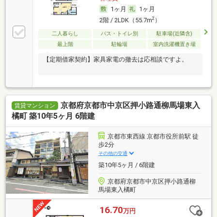
1ヶ月
1ヶ月
2
2階 / 2LDK（55.7m
）
二人暮らし
バス・トイレ別
駐車場(近隣含)
最上階
駐輪場
室内洗濯機置き場
【定期借家契約】家具家電の撤去は応相談ですよ。
京都府京都市中京区押小路通柳馬場東入
賃貸マンション
橘町 築10年5ヶ月 6階建
京都市東西線 京都市役所前駅 徒
歩2分
その他の交通
築10年5ヶ月 / 6階建
京都府京都市中京区押小路通柳
馬場東入橘町
16.70
万円