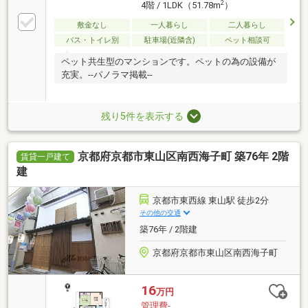
2
4階 / 1LDK（51.78m
）
敷金なし
一人暮らし
二人暮らし
バス・トイレ別
駐車場(近隣含)
ペット相談可
ペット共生型のマンションです。ペットの為の設備が
充実。--パノラマ掲載--
残り5件を表示する
京都府京都市東山区南西海子町 築76年 2階
賃貸一戸建て
建
京都市東西線 東山駅 徒歩2分
その他の交通
築76年 / 2階建
京都府京都市東山区南西海子町
16
万円
管理費-