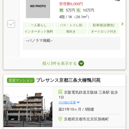
管理費6,000円
5万円
10万円
2
4階 / 1K（26.1m
）
一人暮らし
バス・トイレ別
駐車場(近隣含)
インターネット無料
南向き
オートロック付き
--パノラマ掲載--
残り3件を表示する
プレサンス京都三条大橋鴨川苑
賃貸マンション
京阪電気鉄道京阪線 三条駅 徒歩
1分
その他の交通
築21年10ヶ月 / 5階建
京都府京都市左京区孫橋町