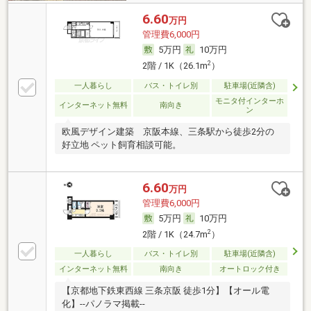
6.60
万円
管理費6,000円
5万円
10万円
2
2階 / 1K（26.1m
）
一人暮らし
バス・トイレ別
駐車場(近隣含)
モニタ付インターホ
インターネット無料
南向き
ン
欧風デザイン建築 京阪本線、三条駅から徒歩2分の
好立地 ペット飼育相談可能。
6.60
万円
管理費6,000円
5万円
10万円
2
2階 / 1K（24.7m
）
一人暮らし
バス・トイレ別
駐車場(近隣含)
インターネット無料
南向き
オートロック付き
【京都地下鉄東西線 三条京阪 徒歩1分】【オール電
化】--パノラマ掲載--