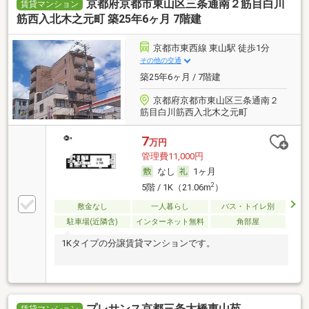
京都府京都市東山区三条通南２筋目白川
賃貸マンション
筋西入北木之元町 築25年6ヶ月 7階建
京都市東西線 東山駅 徒歩1分
その他の交通
築25年6ヶ月 / 7階建
京都府京都市東山区三条通南２
筋目白川筋西入北木之元町
7
万円
管理費11,000円
なし
1ヶ月
2
5階 / 1K（21.06m
）
敷金なし
一人暮らし
バス・トイレ別
駐車場(近隣含)
インターネット無料
角部屋
1Kタイプの分譲賃貸マンションです。
プレサンス京都三条大橋東山苑