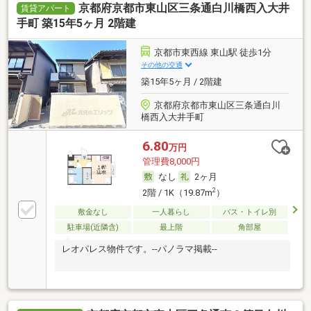
京都府京都市東山区三条通白川橋西入大井
賃貸アパート
手町 築15年5ヶ月 2階建
京都市東西線 東山駅 徒歩1分
その他の交通
築15年5ヶ月 / 2階建
京都府京都市東山区三条通白川
橋西入大井手町
6.80
万円
管理費8,000円
なし
2ヶ月
2
2階 / 1K（19.87m
）
敷金なし
一人暮らし
バス・トイレ別
駐車場(近隣含)
最上階
角部屋
レオパレス物件です。--パノラマ掲載--