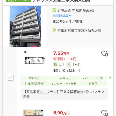
賃貸マンション
京阪本線 三条駅 徒歩3分
その他の交通
築22年2ヶ月 / 7階建
京都府京都市左京区新丸太町
7.55
万円
管理費11,000円
なし
1ヶ月
2
4階 / 1K（22.8m
）
敷金なし
一人暮らし
バス・トイレ別
駐車場(近隣含)
インターネット無料
角部屋
【家具家電なしプラン】三条京阪駅徒歩1分--パノラマ
掲載--
5.90
万円