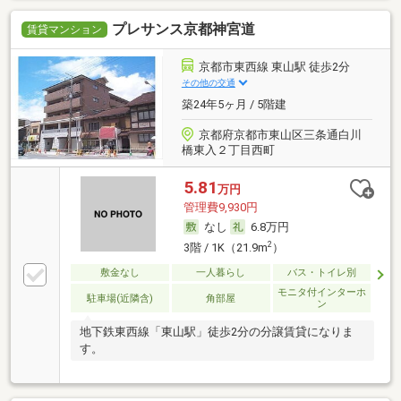
プレサンス京都神宮道
賃貸マンション
京都市東西線 東山駅 徒歩2分
その他の交通
築24年5ヶ月 / 5階建
京都府京都市東山区三条通白川
橋東入２丁目西町
5.81
万円
管理費9,930円
なし
6.8万円
2
3階 / 1K（21.9m
）
敷金なし
一人暮らし
バス・トイレ別
モニタ付インターホ
駐車場(近隣含)
角部屋
ン
地下鉄東西線「東山駅」徒歩2分の分譲賃貸になりま
す。