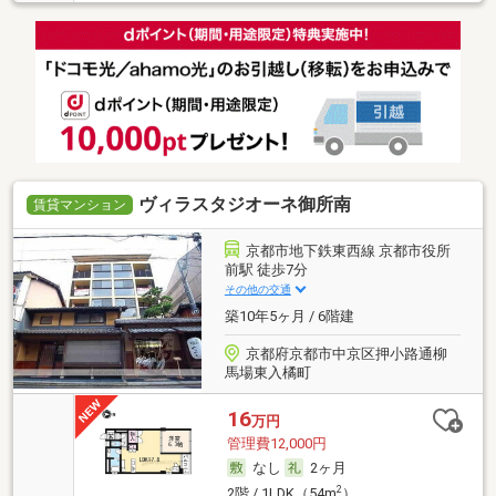
ヴィラスタジオーネ御所南
賃貸マンション
京都市地下鉄東西線 京都市役所
前駅 徒歩7分
その他の交通
築10年5ヶ月 / 6階建
京都府京都市中京区押小路通柳
馬場東入橘町
16
万円
管理費12,000円
なし
2ヶ月
2
2階 / 1LDK（54m
）