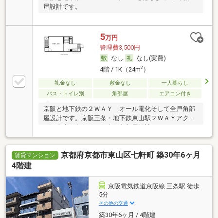
屋設計です。
5
万円
管理費3,500円
なし
なし(実費)
2
4階 / 1K（24m
）
礼金なし
敷金なし
一人暮らし
バス・トイレ別
角部屋
エアコン付き
京阪と地下鉄の２ＷＡＹ オール電化そして全戸角部
屋設計です。京阪三条・地下鉄東山駅２ＷＡＹアクセ
ス。東山三条エリアの全戸角部屋設計シングルマンシ
ョンです。市内中心部では少ない初期費用・家賃を抑
えた物件。立地重視の方にオススメの物件です。
京都府京都市東山区七軒町 築30年6ヶ月
賃貸マンション
4階建
京阪電気鉄道京阪線 三条駅 徒歩
5分
その他の交通
築30年6ヶ月 / 4階建