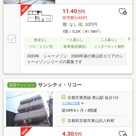
11.40
万円
管理費5,000円
なし
20万円
2
1階 / 1LDK（41.18m
）
敷金なし
一人暮らし
二人暮らし
バス・トイレ別
駐車場(近隣含)
インターネット無料
2020年 シャーメゾン 2020年築の東山区エリアのシ
ャーメゾンシリーズの募集です
サンシティ・リコー
賃貸マンション
京都市東西線 東山駅 徒歩1分
その他の交通
築38年6ヶ月 / 4階建
京都府京都市東山区八軒町
4.30
万円