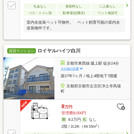
礼金なし
更新料なし
二人暮らし
バス・トイレ別
駐車場(近隣含)
ペット相談可
室内全改装ペット可物件。 ペット飼育可能の室内全
改装物件です。
ロイヤルハイツ白川
賃貸マンション
京都市東西線 蹴上駅 徒歩24分
その他の交通
築37年1ヶ月 / 地上4階地下1階建
京都府京都市左京区浄土寺馬場
町
8
万円
管理費8,000円
8.2万円
なし
2
2階 / 2LDK（44.55m
）