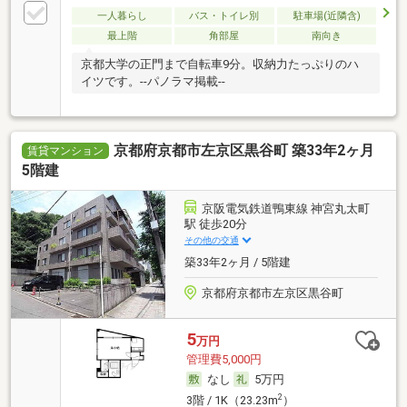
一人暮らし
バス・トイレ別
駐車場(近隣含)
最上階
角部屋
南向き
京都大学の正門まで自転車9分。収納力たっぷりのハ
イツです。--パノラマ掲載--
京都府京都市左京区黒谷町 築33年2ヶ月
賃貸マンション
5階建
京阪電気鉄道鴨東線 神宮丸太町
駅 徒歩20分
その他の交通
築33年2ヶ月 / 5階建
京都府京都市左京区黒谷町
5
万円
管理費5,000円
なし
5万円
2
3階 / 1K（23.23m
）