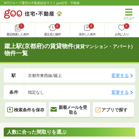
NTTグループ運営の不動産総合サイト goo住宅・不動産
1
0
0
0
最近検索した条件
最近見た物件
保存した条件
お気に入り
蹴上駅(京都府)の賃貸物件
(賃貸マンション・アパート)
物件一覧
駅
変更する
京都市東西線/蹴上
条件
変更する
指定なし
新着メールを受
検索条件を保存
アプリで探す
取る
人数に合った間取りを選ぶ