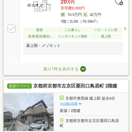
20
万円
管理費8,000円
10.5万円
42万円
2
1階 / 2LDK（76.59m
）
新築
二人暮らし
バス・トイレ別
駐車場(近隣含)
インターネット無料
最上階
最上階・メゾネット
残り1件を表示する
京都府京都市左京区粟田口鳥居町 2階建
賃貸アパート
京都市東西線 蹴上駅 徒歩6分
その他の交通
新築 / 2階建
京都府京都市左京区粟田口鳥居
町