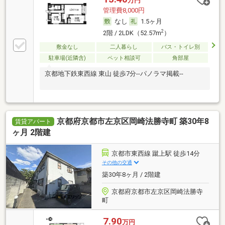
万円
管理費8,000円
なし
1.5ヶ月
2
2階 / 2LDK（52.57m
）
敷金なし
二人暮らし
バス・トイレ別
駐車場(近隣含)
ペット相談可
角部屋
京都地下鉄東西線 東山 徒歩7分--パノラマ掲載--
京都府京都市左京区岡崎法勝寺町 築30年8
賃貸アパート
ヶ月 2階建
京都市東西線 蹴上駅 徒歩14分
その他の交通
築30年8ヶ月 / 2階建
京都府京都市左京区岡崎法勝寺
町
7.90
万円