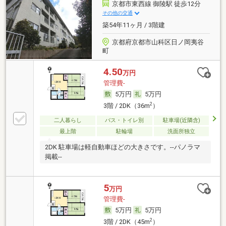
京都市東西線 御陵駅 徒歩12分
その他の交通
築54年11ヶ月 / 3階建
京都府京都市山科区日ノ岡夷谷
町
4.50
万円
管理費-
5万円
5万円
2
3階 / 2DK（36m
）
二人暮らし
バス・トイレ別
駐車場(近隣含)
最上階
駐輪場
洗面所独立
2DK 駐車場は軽自動車ほどの大きさです。--パノラマ
掲載--
5
万円
管理費-
5万円
5万円
2
3階 / 2DK（45m
）