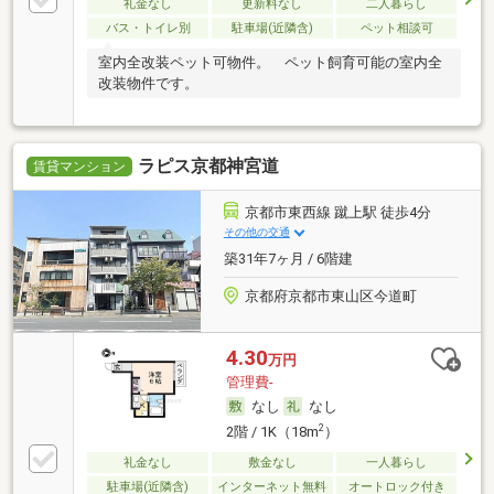
礼金なし
更新料なし
二人暮らし
バス・トイレ別
駐車場(近隣含)
ペット相談可
室内全改装ペット可物件。 ペット飼育可能の室内全
改装物件です。
ラピス京都神宮道
賃貸マンション
京都市東西線 蹴上駅 徒歩4分
その他の交通
築31年7ヶ月 / 6階建
京都府京都市東山区今道町
4.30
万円
管理費-
なし
なし
2
2階 / 1K（18m
）
礼金なし
敷金なし
一人暮らし
駐車場(近隣含)
インターネット無料
オートロック付き