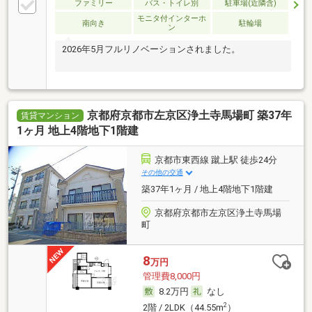
ファミリー
バス・トイレ別
駐車場(近隣含)
モニタ付インターホ
南向き
駐輪場
ン
2026年5月フルリノベーションされました。
京都府京都市左京区浄土寺馬場町 築37年
賃貸マンション
1ヶ月 地上4階地下1階建
京都市東西線 蹴上駅 徒歩24分
その他の交通
築37年1ヶ月 / 地上4階地下1階建
京都府京都市左京区浄土寺馬場
町
8
万円
管理費8,000円
8.2万円
なし
2
2階 / 2LDK（44.55m
）