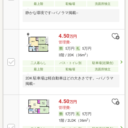
最上階
駐輪場
洗面所独立
静かな環境です--パノラマ掲載--
4.50
万円
管理費-
5万円
5万円
2
3階 / 2DK（36m
）
二人暮らし
バス・トイレ別
駐車場(近隣含)
最上階
駐輪場
洗面所独立
2DK 駐車場は軽自動車ほどの大きさです。--パノラマ
掲載--
4.50
万円
管理費-
5万円
5万円
2
1階 / 2LDK（36m
）