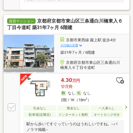
京都府京都市東山区三条通白川橋東入６
賃貸マンション
丁目今道町 築31年7ヶ月 6階建
京都市東西線 蹴上駅 徒歩4分
その他の交通
築31年7ヶ月 / 6階建
京都府京都市東山区三条通白川
橋東入６丁目今道町
4.30
万円
管理費-
なし
なし
2
2階 / 1K（18m
）
礼金なし
敷金なし
一人暮らし
駐車場(近隣含)
インターネット無料
オートロック付き
駅から歩いてすぐっていうのはうれしいですね。--パ
ノラマ掲載--