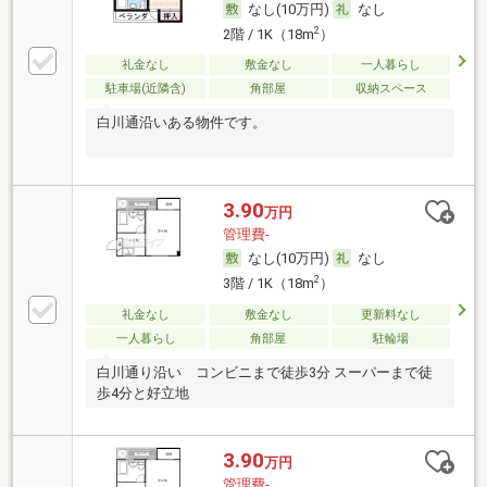
なし(10万円)
なし
2
2階 / 1K（18m
）
礼金なし
敷金なし
一人暮らし
駐車場(近隣含)
角部屋
収納スペース
白川通沿いある物件です。
3.90
万円
管理費-
なし(10万円)
なし
2
3階 / 1K（18m
）
礼金なし
敷金なし
更新料なし
一人暮らし
角部屋
駐輪場
白川通り沿い コンビニまで徒歩3分 スーパーまで徒
歩4分と好立地
3.90
万円
管理費-