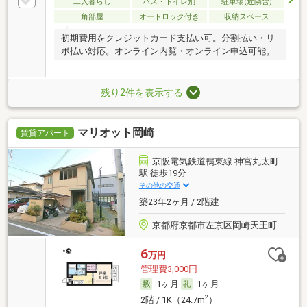
二人暮らし
バス・トイレ別
駐車場(近隣含)
角部屋
オートロック付き
収納スペース
初期費用をクレジットカード支払い可。分割払い・リ
ボ払い対応。オンライン内覧・オンライン申込可能。
残り2件を表示する
マリオット岡崎
賃貸アパート
京阪電気鉄道鴨東線 神宮丸太町
駅 徒歩19分
その他の交通
築23年2ヶ月 / 2階建
京都府京都市左京区岡崎天王町
6
万円
管理費3,000円
1ヶ月
1ヶ月
2
2階 / 1K（24.7m
）