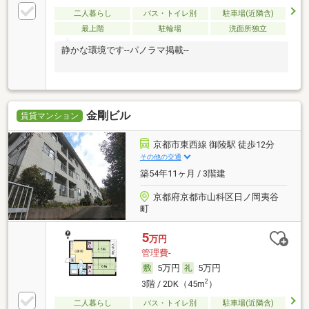
二人暮らし
バス・トイレ別
駐車場(近隣含)
最上階
駐輪場
洗面所独立
静かな環境です--パノラマ掲載--
金剛ビル
賃貸マンション
京都市東西線 御陵駅 徒歩12分
その他の交通
築54年11ヶ月 / 3階建
京都府京都市山科区日ノ岡夷谷
町
5
万円
管理費-
5万円
5万円
2
3階 / 2DK（45m
）
二人暮らし
バス・トイレ別
駐車場(近隣含)