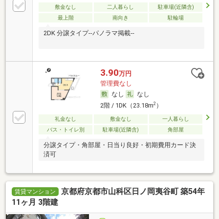
敷金なし
二人暮らし
駐車場(近隣含)
最上階
南向き
駐輪場
2DK 分譲タイプ--パノラマ掲載--
3.90
万円
管理費なし
なし
なし
2
2階 / 1DK（23.18m
）
礼金なし
敷金なし
一人暮らし
バス・トイレ別
駐車場(近隣含)
角部屋
分譲タイプ・角部屋・日当り良好・初期費用カード決
済可
京都府京都市山科区日ノ岡夷谷町 築54年
賃貸マンション
11ヶ月 3階建