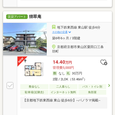
狸翠庵
賃貸アパート
地下鉄東西線 東山駅 徒歩6分
その他の交通
築6年6ヶ月 / 3階建
京都府京都市東山区粟田口三条
坊町
14.40
万円
管理費5,000円
なし
30万円
2
2階 / 2LDK（53.46m
）
敷金なし
二人暮らし
バス・トイレ別
駐車場(近隣含)
インターネット無料
角部屋
【京都地下鉄東西線 東山 徒歩6分】--パノラマ掲載--