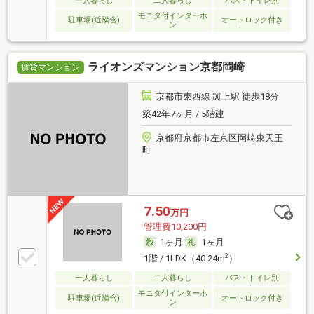
一人暮らし
二人暮らし
バス・トイレ別
モニタ付インターホ
駐車場(近隣含)
オートロック付き
ン
ライオンズマンション京都岡崎
賃貸マンション
京都市東西線 蹴上駅 徒歩18分
築42年7ヶ月 / 5階建
京都府京都市左京区岡崎東天王
町
7.50
万円
管理費10,200円
1ヶ月
1ヶ月
2
1階 / 1LDK（40.24m
）
一人暮らし
二人暮らし
バス・トイレ別
モニタ付インターホ
駐車場(近隣含)
オートロック付き
ン