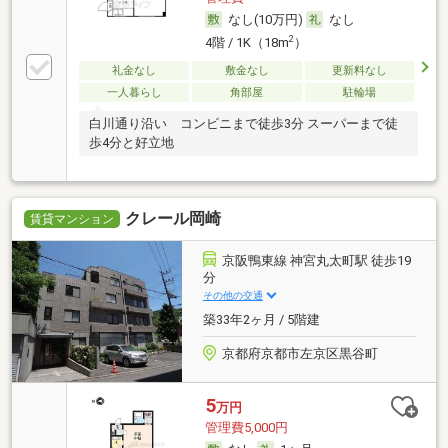
なし(10万円)
なし
2
4階 / 1K（18m
）
礼金なし
敷金なし
更新料なし
一人暮らし
角部屋
駐輪場
白川通り沿い コンビニまで徒歩3分 スーパーまで徒
歩4分と好立地
クレール岡崎
賃貸マンション
京阪鴨東線 神宮丸太町駅 徒歩19
分
その他の交通
築33年2ヶ月 / 5階建
京都府京都市左京区黒谷町
5
万円
管理費5,000円