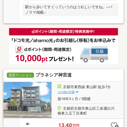
駅から歩いてすぐっていうのはうれしいですね。--パ
ノラマ掲載--
プラネシア神宮道
賃貸マンション
京都市東西線 東山駅 徒歩7分
その他の交通
築16年3ヶ月 / 5階建
京都府京都市東山区三条通白川
橋東入五丁目東町
13.40
万円