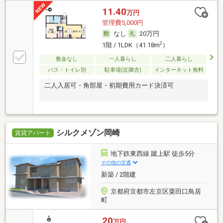
11.40
万円
管理費5,000円
なし
20万円
2
1階 / 1LDK（41.18m
）
敷金なし
一人暮らし
二人暮らし
バス・トイレ別
駐車場(近隣含)
インターネット無料
二人入居可・角部屋・初期費用カード決済可
シルクメゾン岡崎
賃貸アパート
地下鉄東西線 蹴上駅 徒歩5分
その他の交通
新築 / 2階建
京都府京都市左京区粟田口鳥居
町
20
万円