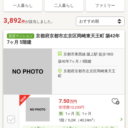
一人暮らし
二人暮らし
ファミリー
3,892
件
が該当しました。
京都府京都市左京区岡崎東天王町 築42年
賃貸マンション
7ヶ月 5階建
京都市東西線 蹴上駅 徒歩18分
築42年7ヶ月 / 5階建
京都府京都市左京区岡崎東天王
町
7.50
万円
管理費10,200円
1ヶ月
1ヶ月
2
1階 / 1LDK（40.24m
）