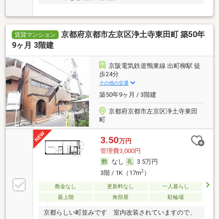
京都府京都市左京区浄土寺東田町 築50年
賃貸マンション
9ヶ月 3階建
京阪電気鉄道鴨東線 出町柳駅 徒
歩24分
その他の交通
築50年9ヶ月 / 3階建
京都府京都市左京区浄土寺東田
町
3.50
万円
管理費3,000円
なし
3.5万円
2
3階 / 1K（17m
）
敷金なし
更新料なし
一人暮らし
最上階
角部屋
駐輪場
京都らしい町並みです 室内改装されていますので、