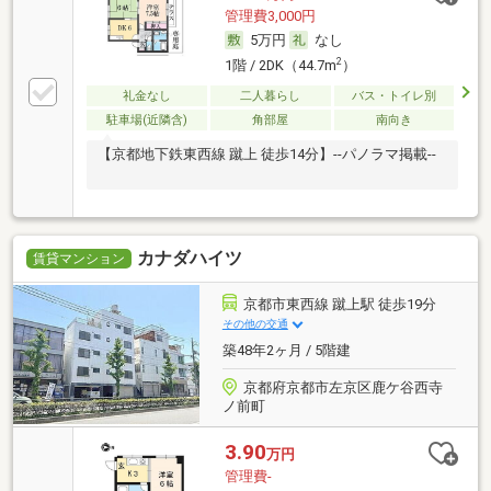
管理費3,000円
5万円
なし
2
1階 / 2DK（44.7m
）
礼金なし
二人暮らし
バス・トイレ別
駐車場(近隣含)
角部屋
南向き
【京都地下鉄東西線 蹴上 徒歩14分】--パノラマ掲載--
カナダハイツ
賃貸マンション
京都市東西線 蹴上駅 徒歩19分
その他の交通
築48年2ヶ月 / 5階建
京都府京都市左京区鹿ケ谷西寺
ノ前町
3.90
万円
管理費-