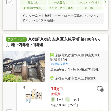
敷金なし
一人暮らし
バス・トイレ別
駐車場(近隣含)
インターネット無料
最上階
インターネット無料、オートロック完備のマンション
です。--パノラマ掲載--
京都府京都市左京区永観堂町 築100年8ヶ
テラスハウス
月 地上2階地下1階建
京阪電気鉄道鴨東線 神宮丸太町
駅 徒歩24分
その他の交通
築100年8ヶ月 / 地上2階地下1階建
京都府京都市左京区永観堂町
13
万円
管理費-
1ヶ月
1ヶ月
2
1階 / 4LDK（75m
）