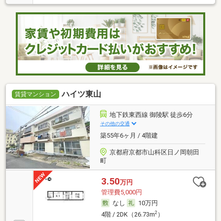
ハイツ東山
賃貸マンション
地下鉄東西線 御陵駅 徒歩6分
その他の交通
築55年6ヶ月 / 4階建
京都府京都市山科区日ノ岡朝田
町
3.50
万円
管理費5,000円
なし
10万円
2
4階 / 2DK（26.73m
）