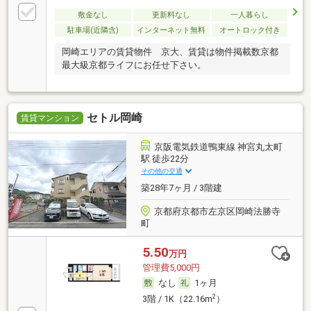
敷金なし
更新料なし
一人暮らし
駐車場(近隣含)
インターネット無料
オートロック付き
岡崎エリアの賃貸物件 京大、賃貸は物件掲載数京都
最大級京都ライフにお任せ下さい。
セトル岡崎
賃貸マンション
京阪電気鉄道鴨東線 神宮丸太町
駅 徒歩22分
その他の交通
築28年7ヶ月 / 3階建
京都府京都市左京区岡崎法勝寺
町
5.50
万円
管理費5,000円
なし
1ヶ月
2
3階 / 1K（22.16m
）