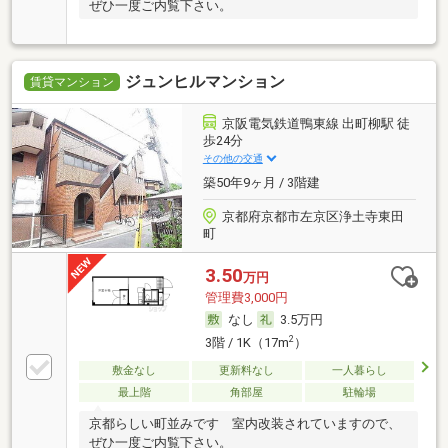
ぜひ一度ご内覧下さい。
ジュンヒルマンション
賃貸マンション
京阪電気鉄道鴨東線 出町柳駅 徒
歩24分
その他の交通
築50年9ヶ月 / 3階建
京都府京都市左京区浄土寺東田
町
3.50
万円
管理費3,000円
なし
3.5万円
2
3階 / 1K（17m
）
敷金なし
更新料なし
一人暮らし
最上階
角部屋
駐輪場
京都らしい町並みです 室内改装されていますので、
ぜひ一度ご内覧下さい。