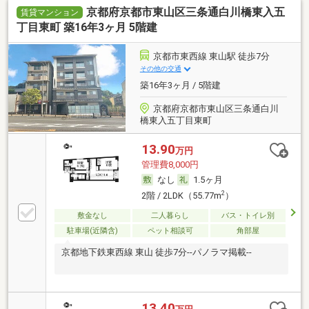
京都府京都市東山区三条通白川橋東入五
賃貸マンション
丁目東町 築16年3ヶ月 5階建
京都市東西線 東山駅 徒歩7分
その他の交通
築16年3ヶ月 / 5階建
京都府京都市東山区三条通白川
橋東入五丁目東町
13.90
万円
管理費8,000円
なし
1.5ヶ月
2
2階 / 2LDK（55.77m
）
敷金なし
二人暮らし
バス・トイレ別
駐車場(近隣含)
ペット相談可
角部屋
京都地下鉄東西線 東山 徒歩7分--パノラマ掲載--
13.40