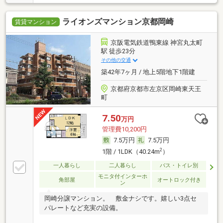
ライオンズマンション京都岡崎
賃貸マンション
京阪電気鉄道鴨東線 神宮丸太町
駅 徒歩23分
その他の交通
築42年7ヶ月 / 地上5階地下1階建
京都府京都市左京区岡崎東天王
町
7.50
万円
管理費10,200円
7.5万円
7.5万円
2
1階 / 1LDK（40.24m
）
一人暮らし
二人暮らし
バス・トイレ別
モニタ付インターホ
角部屋
オートロック付き
ン
岡崎分譲マンション。 敷金ナシです。嬉しい3点セ
パレートなど充実の設備。