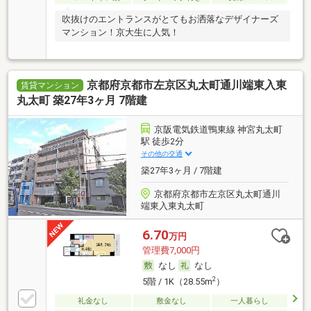
吹抜けのエントランスがとてもお洒落なデザイナーズ
マンション！京大生に人気！
京都府京都市左京区丸太町通川端東入東
賃貸マンション
丸太町 築27年3ヶ月 7階建
京阪電気鉄道鴨東線 神宮丸太町
駅 徒歩2分
その他の交通
築27年3ヶ月 / 7階建
京都府京都市左京区丸太町通川
端東入東丸太町
6.70
万円
管理費7,000円
なし
なし
2
5階 / 1K（28.55m
）
礼金なし
敷金なし
一人暮らし