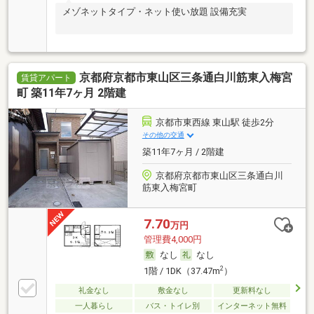
メゾネットタイプ・ネット使い放題 設備充実
京都府京都市東山区三条通白川筋東入梅宮
賃貸アパート
町 築11年7ヶ月 2階建
京都市東西線 東山駅 徒歩2分
その他の交通
築11年7ヶ月 / 2階建
京都府京都市東山区三条通白川
筋東入梅宮町
7.70
万円
管理費4,000円
なし
なし
2
1階 / 1DK（37.47m
）
礼金なし
敷金なし
更新料なし
一人暮らし
バス・トイレ別
インターネット無料