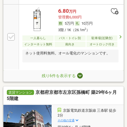
6.80
万円
管理費6,000円
5万円
10万円
2
3階 / 1K（26.1m
）
一人暮らし
バス・トイレ別
駐車場(近隣含)
インターネット無料
南向き
オートロック付き
ネット使用料無料。オール電化のマンションです。
残り6件を表示する
京都府京都市左京区孫橋町 築29年6ヶ月
賃貸マンション
5階建
京阪電気鉄道京阪線 三条駅 徒歩
2分
その他の交通