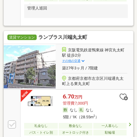
管理人巡回
ランブラス川端丸太町
賃貸マンション
京阪電気鉄道鴨東線 神宮丸太町
駅 徒歩2分
その他の交通
築27年3ヶ月 / 7階建
京都府京都市左京区川端通丸太
町上る東丸太町
6.70
万円
管理費7,000円
なし
なし
2
5階 / 1K（28.55m
）
礼金なし
敷金なし
一人暮らし
バス・トイレ別
オートロック付き
駐輪場