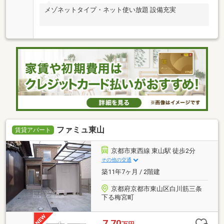
メゾネットタイプ・ネット使い放題 設備充実
ファミュ東山
賃貸アパート
京都市東西線 東山駅 徒歩2分
その他の交通
築11年7ヶ月 / 2階建
京都府京都市東山区白川筋三条
下る梅宮町
7.70