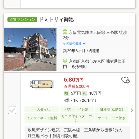
ドミトリィ御池
賃貸マンション
京阪電気鉄道京阪線 三条駅 徒歩
2分
その他の交通
築29年6ヶ月 / 5階建
京都府京都市左京区川端通仁王
門上る孫橋町
6.80
万円
管理費6,000円
5万円
10万円
2
4階 / 1K（26.1m
）
一人暮らし
バス・トイレ別
駐車場(近隣含)
モニタ付インターホ
インターネット無料
オートロック付き
ン
欧風デザイン建築 京阪本線、三条駅から徒歩2分の
好立地 ペット飼育相談可能。