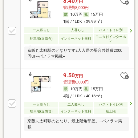
8.40
万円
管理費8,000円
10万円
15万円
2
1階 / 1LDK（39.99m
）
一人暮らし
二人暮らし
バス・トイレ別
モニタ付インターホ
駐車場(近隣含)
インターネット無料
ン
京阪丸太町駅のとなりです2人入居の場合共益費2000
円UP--パノラマ掲載--
9.50
万円
管理費8,000円
10万円
15万円
2
4階 / 1LDK（40.16m
）
一人暮らし
二人暮らし
バス・トイレ別
駐車場(近隣含)
インターネット無料
最上階
京阪丸太町駅のとなり。最上階角部屋。--パノラマ掲
載--