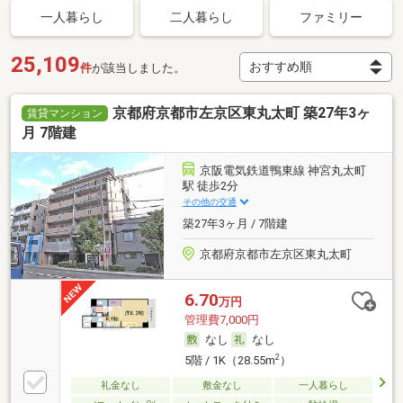
一人暮らし
二人暮らし
ファミリー
25,109
件
が該当しました。
京都府京都市左京区東丸太町 築27年3ヶ
賃貸マンション
月 7階建
京阪電気鉄道鴨東線 神宮丸太町
駅 徒歩2分
その他の交通
築27年3ヶ月 / 7階建
京都府京都市左京区東丸太町
6.70
万円
管理費7,000円
なし
なし
2
5階 / 1K（28.55m
）
礼金なし
敷金なし
一人暮らし