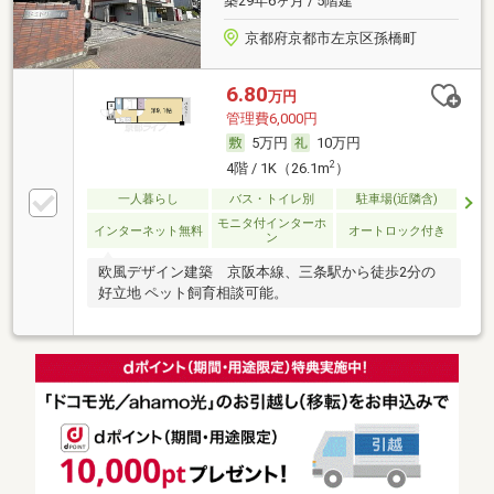
築29年6ヶ月 / 5階建
京都府京都市左京区孫橋町
6.80
万円
管理費6,000円
5万円
10万円
2
4階 / 1K（26.1m
）
一人暮らし
バス・トイレ別
駐車場(近隣含)
モニタ付インターホ
インターネット無料
オートロック付き
ン
欧風デザイン建築 京阪本線、三条駅から徒歩2分の
好立地 ペット飼育相談可能。