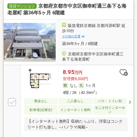
京都府京都市中京区御幸町通三条下る海
賃貸マンション
老屋町 築36年5ヶ月 6階建
阪急電鉄京都線 京都河原町駅 徒
歩10分
その他の交通
築36年5ヶ月 / 6階建
京都府京都市中京区御幸町通三
条下る海老屋町
8.95
万円
管理費8,000円
なし
1ヶ月
2
4階 / 2K（42.36m
）
敷金なし
二人暮らし
バス・トイレ別
モニタ付インターホ
駐車場(近隣含)
インターネット無料
ン
【インターネット無料】収納たっぷり。洋室はコンク
リート打ち放し。--パノラマ掲載--