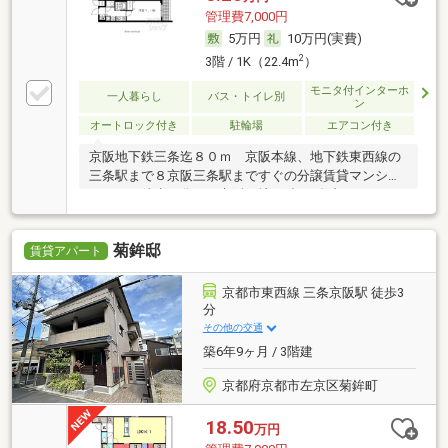
管理費7,000円
5万円
10万円(実費)
2
3階 / 1K（22.4m
）
モニタ付インターホ
一人暮らし
バス・トイレ別
ン
オートロック付き
駐輪場
エアコン付き
京阪地下鉄三条迄８０ｍ 京阪本線、地下鉄東西線の
三条駅まで８京阪三条駅まですぐの分譲賃貸マンショ
ンです（徒歩１分）。京阪、地下鉄のダブルアクセ
ス。敷金、更新料ナシです。嬉しい３点セパレートに
浴室乾燥機、システムキッチンなど充実の設備。オー
菊鉾邸
トロック、ＴＶホンでセ
賃貸アパート
京都市東西線 三条京阪駅 徒歩3
分
その他の交通
築6年9ヶ月 / 3階建
京都府京都市左京区菊鉾町
18.50
万円