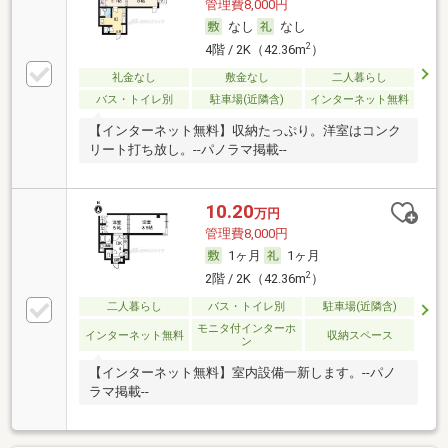
管理費8,000円
なし
なし
2
4階 / 2K（42.36m
）
礼金なし
敷金なし
二人暮らし
バス・トイレ別
駐車場(近隣含)
インターネット無料
【インターネット無料】収納たっぷり。洋室はコンク
リート打ち放し。--パノラマ掲載--
10.20
万円
管理費8,000円
1ヶ月
1ヶ月
2
2階 / 2K（42.36m
）
二人暮らし
バス・トイレ別
駐車場(近隣含)
モニタ付インターホ
インターネット無料
収納スペース
ン
【インターネット無料】室内設備一新します。--パノ
ラマ掲載--