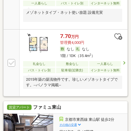
一人暮らし
バス・トイレ別
インターネット無料
メゾネットタイプ・ネット使い放題 設備充実
7.70
万円
管理費4,000円
なし
なし
2
1階 / 1DK（35.4m
）
礼金なし
敷金なし
一人暮らし
バス・トイレ別
駐車場(近隣含)
インターネット無料
2015年築の築浅物件です。珍しいメゾネットタイプで
す。--パノラマ掲載--
ファミュ東山
賃貸アパート
京都市東西線 東山駅 徒歩2分
その他の交通