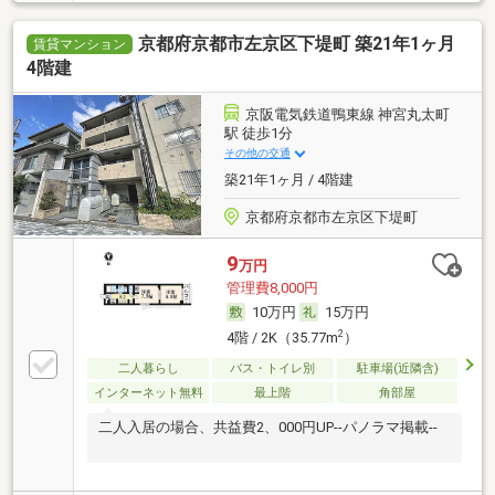
京都府京都市左京区下堤町 築21年1ヶ月
賃貸マンション
4階建
京阪電気鉄道鴨東線 神宮丸太町
駅 徒歩1分
その他の交通
築21年1ヶ月 / 4階建
京都府京都市左京区下堤町
9
万円
管理費8,000円
10万円
15万円
2
4階 / 2K（35.77m
）
二人暮らし
バス・トイレ別
駐車場(近隣含)
インターネット無料
最上階
角部屋
二人入居の場合、共益費2、000円UP--パノラマ掲載--