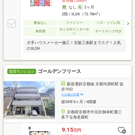
管理費7,000円
なし
2ヶ月
2
2階 / 3LDK（72.78m
）
敷金なし
ファミリー
バス・トイレ別
モニタ付インターホ
角部屋
オートロック付き
ン
大手ハウスメーカー施工！京阪三条駅までスグ！人気
の3LDK
ゴールデンフリース
賃貸マンション
阪急電鉄京都線 京都河原町駅 徒
歩10分
その他の交通
築36年5ヶ月 / 6階建
京都府京都市中京区御幸町通三
条下る海老屋町
9.15
万円