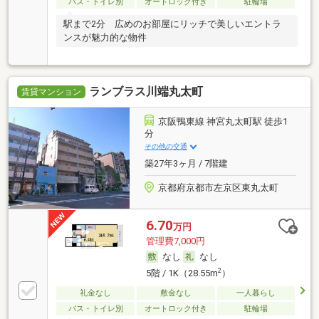
バス・トイレ別
オートロック付き
駐輪場
駅まで2分 広めのお部屋にリッチで美しいエントラ
ンスが魅力的な物件
ランブラス川端丸太町
賃貸マンション
京阪鴨東線 神宮丸太町駅 徒歩1
分
その他の交通
築27年3ヶ月 / 7階建
京都府京都市左京区東丸太町
6.70
万円
管理費7,000円
なし
なし
2
5階 / 1K（28.55m
）
礼金なし
敷金なし
一人暮らし
バス・トイレ別
オートロック付き
駐輪場