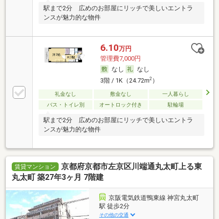
駅まで2分 広めのお部屋にリッチで美しいエントラ
ンスが魅力的な物件
6.10
万円
管理費7,000円
なし
なし
2
3階 / 1K（24.72m
）
礼金なし
敷金なし
一人暮らし
バス・トイレ別
オートロック付き
駐輪場
駅まで2分 広めのお部屋にリッチで美しいエントラ
ンスが魅力的な物件
京都府京都市左京区川端通丸太町上る東
賃貸マンション
丸太町 築27年3ヶ月 7階建
京阪電気鉄道鴨東線 神宮丸太町
駅 徒歩2分
その他の交通