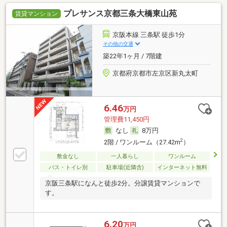
プレサンス京都三条大橋東山苑
賃貸マンション
京阪本線 三条駅 徒歩1分
その他の交通
築22年1ヶ月 / 7階建
京都府京都市左京区新丸太町
6.46
万円
管理費11,450円
なし
8万円
2
2階 / ワンルーム（27.42m
）
敷金なし
一人暮らし
ワンルーム
バス・トイレ別
駐車場(近隣含)
インターネット無料
京阪三条駅になんと徒歩2分。分譲賃貸マンションで
す。
6.20
万円