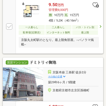
9.50
万円
管理費8,000円
10万円
15万円
2
4階 / 1LDK（40.16m
）
一人暮らし
二人暮らし
バス・トイレ別
駐車場(近隣含)
インターネット無料
最上階
京阪丸太町駅のとなり。最上階角部屋。--パノラマ掲
載--
ドミトリィ御池
賃貸マンション
京阪本線 三条駅 徒歩2分
その他の交通
築29年6ヶ月 / 5階建
京都府京都市左京区孫橋町