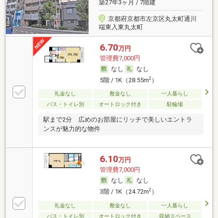
築27年3ヶ月 / 7階建
京都府京都市左京区丸太町通川
端東入東丸太町
6.70
万円
管理費7,000円
なし
なし
2
5階 / 1K（28.55m
）
礼金なし
敷金なし
一人暮らし
バス・トイレ別
オートロック付き
駐輪場
駅まで2分 広めのお部屋にリッチで美しいエントラ
ンスが魅力的な物件
6.10
万円
管理費7,000円
なし
なし
2
3階 / 1K（24.72m
）
礼金なし
敷金なし
一人暮らし
バス・トイレ別
オートロック付き
収納スペース