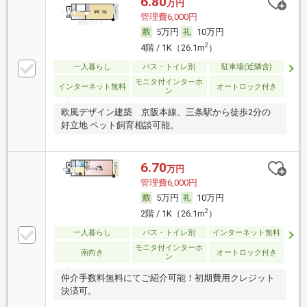
6.80
万円
管理費6,000円
5万円
10万円
2
4階 / 1K（26.1m
）
一人暮らし
バス・トイレ別
駐車場(近隣含)
モニタ付インターホ
インターネット無料
オートロック付き
ン
欧風デザイン建築 京阪本線、三条駅から徒歩2分の
好立地 ペット飼育相談可能。
6.70
万円
管理費6,000円
5万円
10万円
2
2階 / 1K（26.1m
）
一人暮らし
バス・トイレ別
インターネット無料
モニタ付インターホ
南向き
オートロック付き
ン
仲介手数料無料にてご紹介可能！初期費用クレジット
決済可。