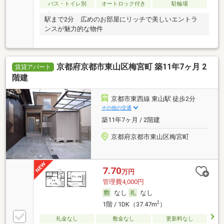
バス・トイレ別
オートロック付き
駐輪場
駅まで2分 広めのお部屋にリッチで美しいエントラ
ンスが魅力的な物件
京都府京都市東山区梅宮町 築11年7ヶ月 2
賃貸アパート
階建
京都市東西線 東山駅 徒歩2分
その他の交通
築11年7ヶ月 / 2階建
京都府京都市東山区梅宮町
7.70
万円
管理費4,000円
なし
なし
2
1階 / 1DK（37.47m
）
礼金なし
敷金なし
更新料なし