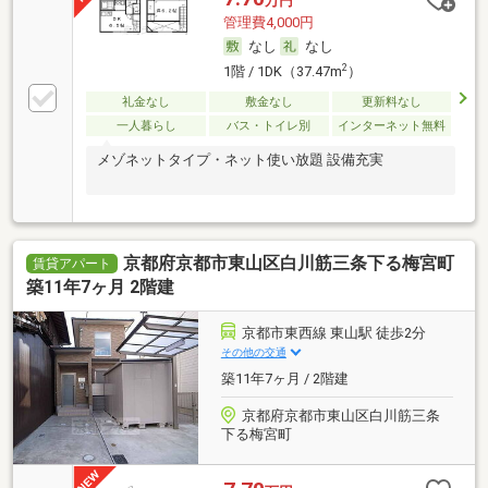
万円
管理費4,000円
なし
なし
2
1階 / 1DK（37.47m
）
礼金なし
敷金なし
更新料なし
一人暮らし
バス・トイレ別
インターネット無料
メゾネットタイプ・ネット使い放題 設備充実
京都府京都市東山区白川筋三条下る梅宮町
賃貸アパート
築11年7ヶ月 2階建
京都市東西線 東山駅 徒歩2分
その他の交通
築11年7ヶ月 / 2階建
京都府京都市東山区白川筋三条
下る梅宮町