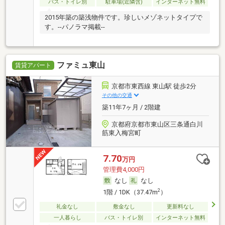
バス・トイレ別
駐車場(近隣含)
インターネット無料
2015年築の築浅物件です。珍しいメゾネットタイプで
す。--パノラマ掲載--
ファミュ東山
賃貸アパート
京都市東西線 東山駅 徒歩2分
その他の交通
築11年7ヶ月 / 2階建
京都府京都市東山区三条通白川
筋東入梅宮町
7.70
万円
管理費4,000円
なし
なし
2
1階 / 1DK（37.47m
）
礼金なし
敷金なし
更新料なし
一人暮らし
バス・トイレ別
インターネット無料