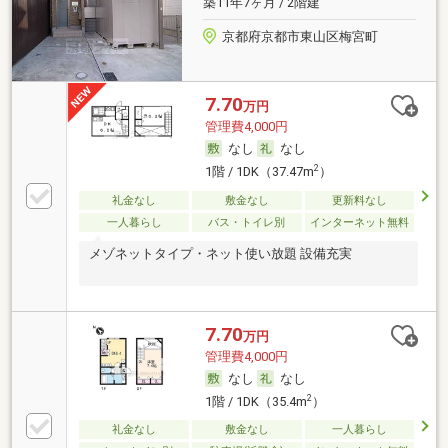
築11年7ヶ月 / 2階建
京都府京都市東山区梅宮町
7.70
万円
管理費4,000円
なし
なし
2
1階 / 1DK（37.47m
）
礼金なし
敷金なし
更新料なし
一人暮らし
バス・トイレ別
インターネット無料
メゾネットタイプ・ネット使い放題 設備充実
7.70
万円
管理費4,000円
なし
なし
2
1階 / 1DK（35.4m
）
礼金なし
敷金なし
一人暮らし