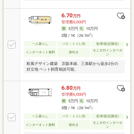
6.70
万円
管理費6,000円
5万円
10万円
2
2階 / 1K（26.1m
）
一人暮らし
バス・トイレ別
駐車場(近隣含)
モニタ付インターホ
インターネット無料
南向き
ン
欧風デザイン建築 京阪本線、三条駅から徒歩2分の
好立地 ペット飼育相談可能。
6.80
万円
管理費6,000円
5万円
10万円
2
3階 / 1K（26.1m
）
一人暮らし
バス・トイレ別
駐車場(近隣含)
モニタ付インターホ
インターネット無料
南向き
ン