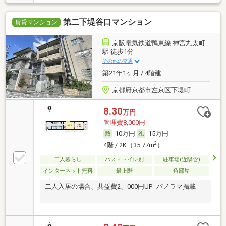
第二下堤谷口マンション
賃貸マンション
京阪電気鉄道鴨東線 神宮丸太町
駅 徒歩1分
その他の交通
築21年1ヶ月 / 4階建
京都府京都市左京区下堤町
8.30
万円
管理費8,000円
10万円
15万円
2
4階 / 2K（35.77m
）
二人暮らし
バス・トイレ別
駐車場(近隣含)
インターネット無料
最上階
角部屋
二人入居の場合、共益費2、000円UP--パノラマ掲載--