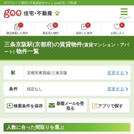
NTTグループ運営の不動産総合サイト goo住宅・不動産
1
0
0
0
最近検索した条件
最近見た物件
保存した条件
お気に入り
三条京阪駅(京都府)の賃貸物件
(賃貸マンション・アパ
物件一覧
ート)
駅
変更する
京都市東西線/三条京阪
条件
変更する
指定なし
新着メールを受
検索条件を保存
アプリで探す
取る
人数に合った間取りを選ぶ