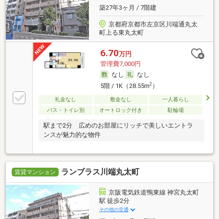
築27年3ヶ月 / 7階建
京都府京都市左京区川端通丸太
町上る東丸太町
6.70
万円
管理費7,000円
なし
なし
2
5階 / 1K（28.55m
）
礼金なし
敷金なし
一人暮らし
バス・トイレ別
オートロック付き
駐輪場
駅まで2分 広めのお部屋にリッチで美しいエントラ
ンスが魅力的な物件
ランブラス川端丸太町
賃貸マンション
京阪電気鉄道鴨東線 神宮丸太町
駅 徒歩2分
その他の交通