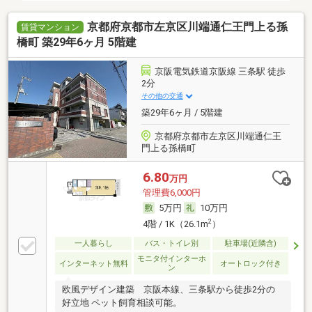
京都府京都市左京区川端通仁王門上る孫
賃貸マンション
橋町 築29年6ヶ月 5階建
京阪電気鉄道京阪線 三条駅 徒歩
2分
その他の交通
築29年6ヶ月 / 5階建
京都府京都市左京区川端通仁王
門上る孫橋町
6.80
万円
管理費6,000円
5万円
10万円
2
4階 / 1K（26.1m
）
一人暮らし
バス・トイレ別
駐車場(近隣含)
モニタ付インターホ
インターネット無料
オートロック付き
ン
欧風デザイン建築 京阪本線、三条駅から徒歩2分の
好立地 ペット飼育相談可能。