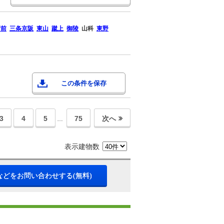
所前
三条京阪
東山
蹴上
御陵
山科
東野
この条件を保存
3
4
5
75
次へ
…
表示建物数
などをお問い合わせする(無料)