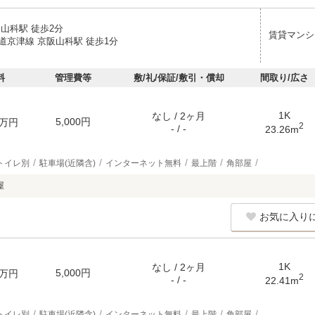
山科駅 徒歩2分
賃貸マンシ
道京津線 京阪山科駅 徒歩1分
料
管理費等
敷/礼/保証/敷引・償却
間取り/広さ
1K
なし / 2ヶ月
5,000円
万円
2
- / -
23.26m
トイレ別
駐車場(近隣含)
インターネット無料
最上階
角部屋
屋
お気に入り
1K
なし / 2ヶ月
5,000円
万円
2
- / -
22.41m
トイレ別
駐車場(近隣含)
インターネット無料
最上階
角部屋