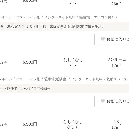
6,500円
万円
2
- / -
26m
ンルーム
バス・トイレ別
インターネット無料
駐輪場
エアコン付き
件 3駅3ＷＡＹ ＪＲ・地下鉄・京阪が使える山科駅前で快適生活。
お気に入り
ワンルーム
なし / なし
6,500円
万円
2
- / -
17m
ンルーム
バス・トイレ別
駐車場(近隣含)
インターネット無料
収納スペース
ート物件です。--パノラマ掲載--
お気に入り
なし / なし
1K
6,500円
万円
2
なし / -
17m