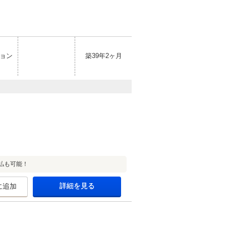
ョン
築39年2ヶ月
払も可能！
詳細を見る
に追加