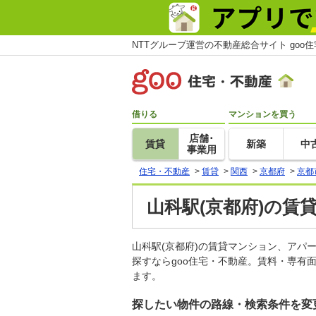
NTTグループ運営の不動産総合サイト goo
借りる
マンションを買う
店舗･
賃貸
新築
中
事業用
住宅・不動産
>
賃貸
>
関西
>
京都府
>
京都
山科駅(京都府)の賃
山科駅(京都府)の賃貸マンション、ア
探すならgoo住宅・不動産。賃料・専有
ます。
探したい物件の路線・検索条件を変