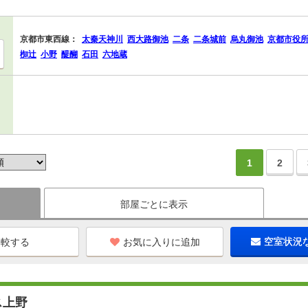
京都市東西線：
太秦天神川
西大路御池
二条
二条城前
烏丸御池
京都市役
椥辻
小野
醍醐
石田
六地蔵
1
2
部屋ごとに表示
お気に入りに追加
空室状況
ス上野