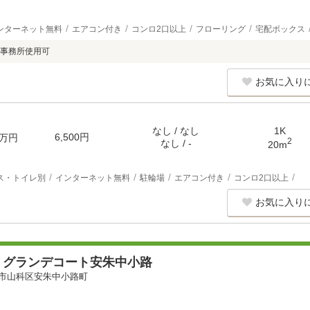
ンターネット無料
エアコン付き
コンロ2口以上
フローリング
宅配ボックス
事務所使用可
お気に入り
なし / なし
1K
6,500円
万円
2
なし / -
20m
ス・トイレ別
インターネット無料
駐輪場
エアコン付き
コンロ2口以上
お気に入り
）グランデコート安朱中小路
市山科区安朱中小路町