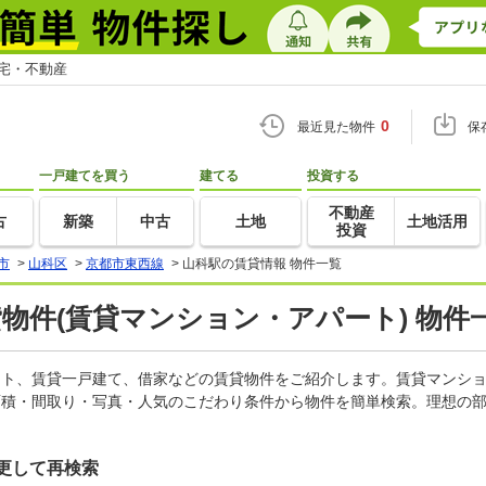
住宅・不動産
0
最近見た物件
保
一戸建てを買う
建てる
投資する
不動産
古
新築
中古
土地
土地活用
投資
市
>
山科区
>
京都市東西線
>
山科駅の賃貸情報 物件一覧
貸物件(賃貸マンション・アパート) 物件
パート、賃貸一戸建て、借家などの賃貸物件をご紹介します。賃貸マンシ
面積・間取り・写真・人気のこだわり条件から物件を簡単検索。理想の部
更して再検索