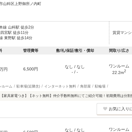
市山科区上野御所ノ内町
本線 山科駅 徒歩2分
四宮駅 徒歩11分
賃貸マンシ
 東野駅 徒歩14分
料
管理費等
敷/礼/保証/敷引・償却
間取り/広さ
ワンルーム
なし / なし
6,500円
万円
2
- / -
22.2m
ンルーム
駐車場(近隣含)
インターネット無料
角部屋
駐輪場
【家具家電つき】【ネット無料】仲介手数料無料にてご紹介可能！初期費用は分割
お気に入り
ワンルーム
なし / なし