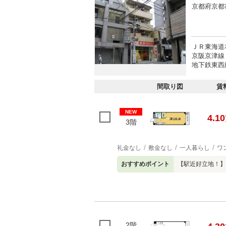
京都府京都
ＪＲ東海道
京阪京津線 
地下鉄東西線
間取り図
賃
NEW
4.10
3階
礼金なし
敷金なし
一人暮らし
ワ
おすすめポイント
【駅近好立地！】
2階