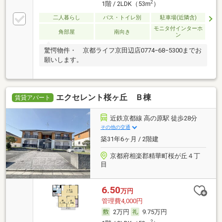
2
1階 / 2LDK（53m
）
二人暮らし
バス・トイレ別
駐車場(近隣含)
モニタ付インターホ
角部屋
南向き
ン
驚愕物件・ 京都ライフ京田辺店0774−68−5300までお
願いします。
エクセレント桜ヶ丘 Ｂ棟
賃貸アパート
近鉄京都線 高の原駅 徒歩28分
その他の交通
築31年6ヶ月 / 2階建
京都府相楽郡精華町桜が丘４丁
目
6.50
万円
管理費4,000円
2万円
9.75万円
2