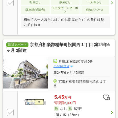
礼金なし
敷金なし
一人暮らし
モニタ付インターホ
駐車場(近隣含)
収納スペース
ン
初めての一人暮らしはこのお部屋から♪この条件は魅
力ですね☆
京都府相楽郡精華町祝園西１丁目 築24年6
賃貸アパート
ヶ月 2階建
片町線 祝園駅 徒歩5分
その他の交通
築24年6ヶ月 / 2階建
京都府相楽郡精華町祝園西１丁
目
5.45
万円
管理費6,000円
なし
8万円
2
1階 / 1K（25m
）