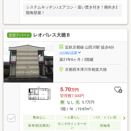
システムキッチン♪エアコン・追い焚き付き！南向き2
階角部屋！
レオパレス大徳Ｂ
賃貸アパート
近鉄京都線 山田川駅 徒歩6分
その他の交通
築21年6ヶ月 / 2階建
京都府木津川市相楽大徳
5.70
万円
管理費7,500円
なし
5.7万円
2
1階 / 1K（19.87m
）
敷金なし
一人暮らし
バス・トイレ別
モニタ付インターホ
駐車場(近隣含)
駐輪場
ン