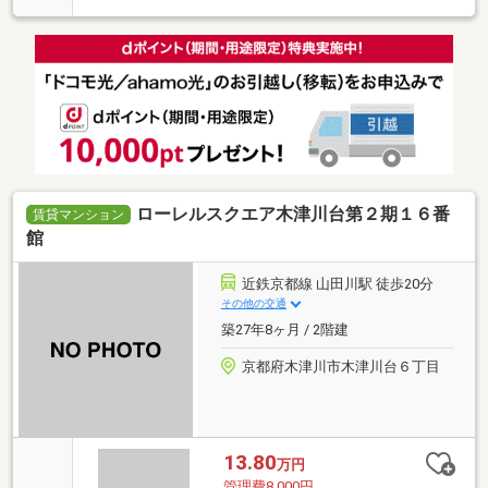
ローレルスクエア木津川台第２期１６番
賃貸マンション
館
近鉄京都線 山田川駅 徒歩20分
その他の交通
築27年8ヶ月 / 2階建
京都府木津川市木津川台６丁目
13.80
万円
管理費8,000円