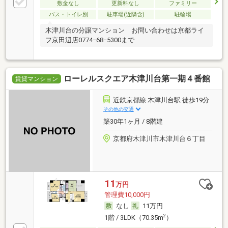
敷金なし
更新料なし
ファミリー
バス・トイレ別
駐車場(近隣含)
駐輪場
木津川台の分譲マンション お問い合わせは京都ライ
フ京田辺店0774−68−5300まで
ローレルスクエア木津川台第一期４番館
賃貸マンション
近鉄京都線 木津川台駅 徒歩19分
その他の交通
築30年1ヶ月 / 8階建
京都府木津川市木津川台６丁目
11
万円
管理費10,000円
なし
11万円
2
1階 / 3LDK（70.35m
）