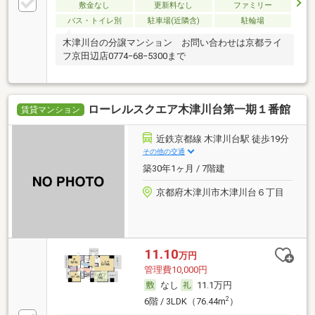
敷金なし
更新料なし
ファミリー
バス・トイレ別
駐車場(近隣含)
駐輪場
木津川台の分譲マンション お問い合わせは京都ライ
フ京田辺店0774−68−5300まで
ローレルスクエア木津川台第一期１番館
賃貸マンション
近鉄京都線 木津川台駅 徒歩19分
その他の交通
築30年1ヶ月 / 7階建
京都府木津川市木津川台６丁目
11.10
万円
管理費10,000円
なし
11.1万円
2
6階 / 3LDK（76.44m
）