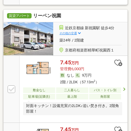
リーベン祝園
賃貸アパート
近鉄京都線 新祝園駅 徒歩4分
その他の交通
築24年 / 2階建
京都府相楽郡精華町祝園西１
7.45
万円
管理費6,000円
なし
9万円
2
2階 / 2LDK（57.13m
）
敷金なし
二人暮らし
バス・トイレ別
駐車場(近隣含)
最上階
角部屋
対面キッチン！設備充実の2LDK♪追い焚き付き。2階角
部屋！
7.45
万円