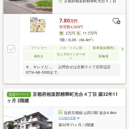
京都府相楽郡精華町光台４丁目
7.80
万円
管理費4,500円
2万円
11.7万円
2
1階 / 3LDK（66.4m
）
ファミリー
バス・トイレ別
駐車場(近隣含)
モニタ付インターホ
南向き
駐輪場
ン
キ、キレイだ…。 お問合せは京都ライフ京田辺店
0774−68−5300まで。
京都府相楽郡精華町光台４丁目 築32年11
賃貸アパート
ヶ月 2階建
近鉄京都線 山田川駅 徒歩4.4km
その他の交通
築32年11ヶ月 / 2階建