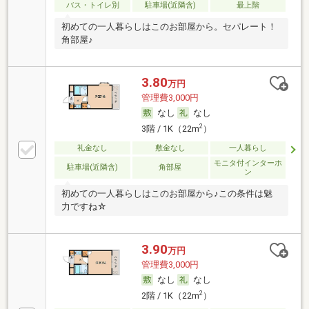
バス・トイレ別
駐車場(近隣含)
最上階
初めての一人暮らしはこのお部屋から。セパレート！
角部屋♪
3.80
万円
管理費3,000円
なし
なし
2
3階 / 1K（22m
）
礼金なし
敷金なし
一人暮らし
モニタ付インターホ
駐車場(近隣含)
角部屋
ン
初めての一人暮らしはこのお部屋から♪この条件は魅
力ですね☆
3.90
万円
管理費3,000円
なし
なし
2
2階 / 1K（22m
）