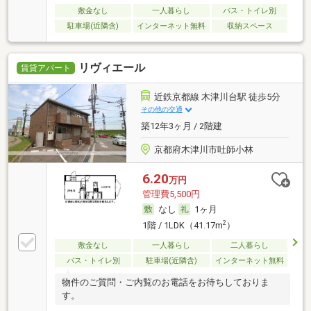
敷金なし
一人暮らし
バス・トイレ別
駐車場(近隣含)
インターネット無料
収納スペース
リヴィエール
賃貸アパート
近鉄京都線 木津川台駅 徒歩5分
その他の交通
築12年3ヶ月 / 2階建
京都府木津川市吐師小林
6.20
万円
管理費5,500円
なし
1ヶ月
2
1階 / 1LDK（41.17m
）
敷金なし
一人暮らし
二人暮らし
バス・トイレ別
駐車場(近隣含)
インターネット無料
物件のご質問・ご内覧のお電話をお待ちしておりま
す。