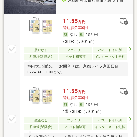
京都府相楽郡精華町光台８丁目
11.55
万円
管理費7,000円
なし
13万円
2
/ 3LDK（79.01m
）
敷金なし
ファミリー
バス・トイレ別
駐車場(近隣含)
ペット相談可
インターネット無料
室内犬ご相談。 お問合せは、京都ライフ京田辺店
0774−68−5300まで。
11.55
万円
管理費7,000円
なし
13万円
2
1階 / 3LDK（79.01m
）
敷金なし
ファミリー
バス・トイレ別
駐車場(近隣含)
ペット相談可
インターネット無料
ペット相談可・二人入居可・メゾネット・角部屋・日