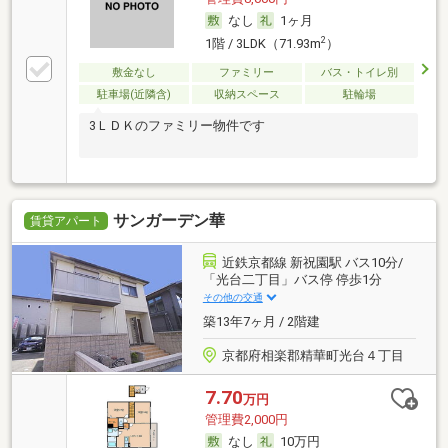
なし
1ヶ月
2
1階 / 3LDK（71.93m
）
敷金なし
ファミリー
バス・トイレ別
駐車場(近隣含)
収納スペース
駐輪場
3ＬＤＫのファミリー物件です
サンガーデン華
賃貸アパート
近鉄京都線 新祝園駅 バス10分/
「光台二丁目」バス停 停歩1分
その他の交通
築13年7ヶ月 / 2階建
京都府相楽郡精華町光台４丁目
7.70
万円
管理費2,000円
なし
10万円