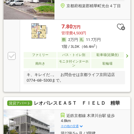
京都府相楽郡精華町光台４丁目
7.80
万円
管理費4,500円
2万円
11.7万円
2
1階 / 3LDK（66.4m
）
ファミリー
バス・トイレ別
駐車場(近隣含)
モニタ付インターホ
南向き
駐輪場
ン
キ、キレイだ…。 お問合せは京都ライフ京田辺店
0774−68−5300まで。
レオパレスＥＡＳＴ ＦＩＥＬＤ 精華
賃貸アパート
近鉄京都線 木津川台駅 徒歩
4.8km
その他の交通
築27年5ヶ月 / 3階建