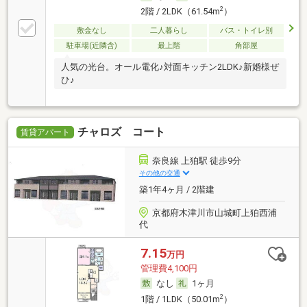
2
2階 / 2LDK（61.54m
）
敷金なし
二人暮らし
バス・トイレ別
駐車場(近隣含)
最上階
角部屋
人気の光台。オール電化♪対面キッチン2LDK♪新婚様ぜ
ひ♪
チャロズ コート
賃貸アパート
奈良線 上狛駅 徒歩9分
その他の交通
築1年4ヶ月 / 2階建
京都府木津川市山城町上狛西浦
代
7.15
万円
管理費4,100円
なし
1ヶ月
2
1階 / 1LDK（50.01m
）