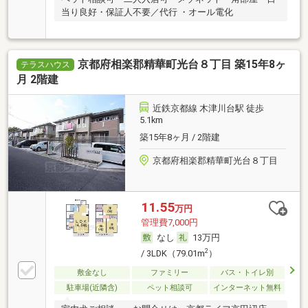
当り良好・保証人不要／代行 ・オール電化
京都府相楽郡精華町光台８丁目 築15年8ヶ
テラスハウス
月 2階建
近鉄京都線 木津川台駅 徒歩
5.1km
築15年8ヶ月 / 2階建
京都府相楽郡精華町光台８丁目
11.55
万円
管理費7,000円
なし
13万円
2
/ 3LDK（79.01m
）
敷金なし
ファミリー
バス・トイレ別
駐車場(近隣含)
ペット相談可
インターネット無料