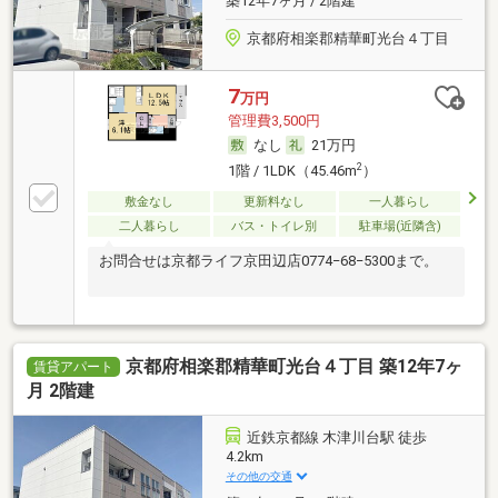
築12年7ヶ月 / 2階建
京都府相楽郡精華町光台４丁目
7
万円
管理費3,500円
なし
21万円
2
1階 / 1LDK（45.46m
）
敷金なし
更新料なし
一人暮らし
二人暮らし
バス・トイレ別
駐車場(近隣含)
お問合せは京都ライフ京田辺店0774−68−5300まで。
京都府相楽郡精華町光台４丁目 築12年7ヶ
賃貸アパート
月 2階建
近鉄京都線 木津川台駅 徒歩
4.2km
その他の交通