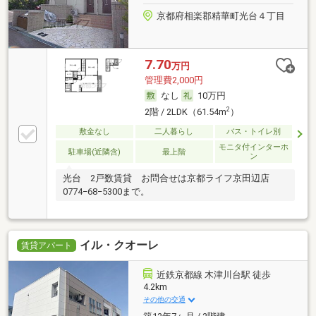
京都府相楽郡精華町光台４丁目
7.70
万円
管理費2,000円
なし
10万円
2
2階 / 2LDK（61.54m
）
敷金なし
二人暮らし
バス・トイレ別
モニタ付インターホ
駐車場(近隣含)
最上階
ン
光台 2戸数賃貸 お問合せは京都ライフ京田辺店
0774−68−5300まで。
イル・クオーレ
賃貸アパート
近鉄京都線 木津川台駅 徒歩
4.2km
その他の交通