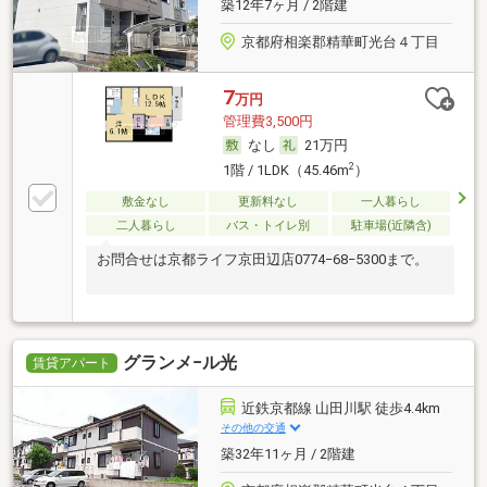
築12年7ヶ月 / 2階建
京都府相楽郡精華町光台４丁目
7
万円
管理費3,500円
なし
21万円
2
1階 / 1LDK（45.46m
）
敷金なし
更新料なし
一人暮らし
二人暮らし
バス・トイレ別
駐車場(近隣含)
お問合せは京都ライフ京田辺店0774−68−5300まで。
グランメ−ル光
賃貸アパート
近鉄京都線 山田川駅 徒歩4.4km
その他の交通
築32年11ヶ月 / 2階建