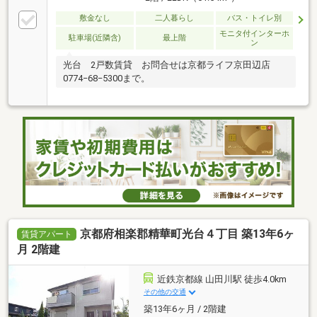
敷金なし
二人暮らし
バス・トイレ別
モニタ付インターホ
駐車場(近隣含)
最上階
ン
光台 2戸数賃貸 お問合せは京都ライフ京田辺店
0774−68−5300まで。
京都府相楽郡精華町光台４丁目 築13年6ヶ
賃貸アパート
月 2階建
近鉄京都線 山田川駅 徒歩4.0km
その他の交通
築13年6ヶ月 / 2階建