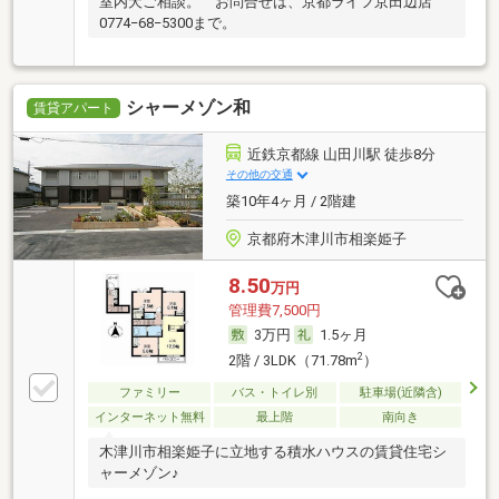
室内犬ご相談。 お問合せは、京都ライフ京田辺店
0774−68−5300まで。
シャーメゾン和
賃貸アパート
近鉄京都線 山田川駅 徒歩8分
その他の交通
築10年4ヶ月 / 2階建
京都府木津川市相楽姫子
8.50
万円
管理費7,500円
3万円
1.5ヶ月
2
2階 / 3LDK（71.78m
）
ファミリー
バス・トイレ別
駐車場(近隣含)
インターネット無料
最上階
南向き
木津川市相楽姫子に立地する積水ハウスの賃貸住宅シ
ャーメゾン♪