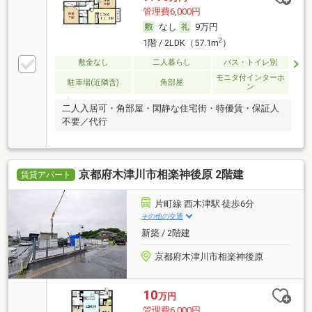
管理費6,000円
なし
9万円
2
1階 / 2LDK（57.1m
）
敷金なし
二人暮らし
バス・トイレ別
モニタ付インターホ
駐車場(近隣含)
角部屋
ン
二人入居可・角部屋・閑静な住宅街・特優賃・保証人
不要／代行
京都府木津川市相楽神後原 2階建
賃貸アパート
片町線 西木津駅 徒歩6分
その他の交通
新築 / 2階建
京都府木津川市相楽神後原
10
万円
管理費6,000円