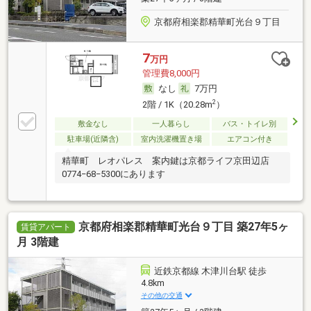
京都府相楽郡精華町光台９丁目
7
万円
管理費8,000円
なし
7万円
2
2階 / 1K（20.28m
）
敷金なし
一人暮らし
バス・トイレ別
駐車場(近隣含)
室内洗濯機置き場
エアコン付き
精華町 レオパレス 案内鍵は京都ライフ京田辺店
0774−68−5300にあります
京都府相楽郡精華町光台９丁目 築27年5ヶ
賃貸アパート
月 3階建
近鉄京都線 木津川台駅 徒歩
4.8km
その他の交通