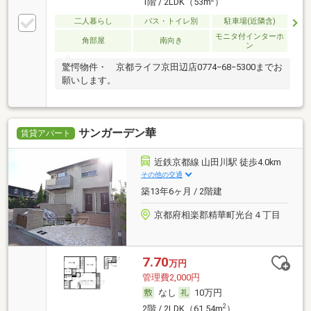
1階 / 2LDK（53m
）
二人暮らし
バス・トイレ別
駐車場(近隣含)
モニタ付インターホ
角部屋
南向き
ン
驚愕物件・ 京都ライフ京田辺店0774−68−5300までお
願いします。
サンガーデン華
賃貸アパート
近鉄京都線 山田川駅 徒歩4.0km
その他の交通
築13年6ヶ月 / 2階建
京都府相楽郡精華町光台４丁目
7.70
万円
管理費2,000円
なし
10万円
2
2階 / 2LDK（61.54m
）