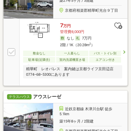
築27年5ヶ月 / 3階建
京都府相楽郡精華町光台９丁目
7
万円
管理費8,000円
なし
7万円
2
2階 / 1K（20.28m
）
敷金なし
一人暮らし
バス・トイレ別
駐車場(近隣含)
室内洗濯機置き場
エアコン付き
精華町 レオパレス 案内鍵は京都ライフ京田辺店
0774−68−5300にあります
アウスレーゼ
テラスハウス
近鉄京都線 木津川台駅 徒歩
5.1km
築15年8ヶ月 / 2階建