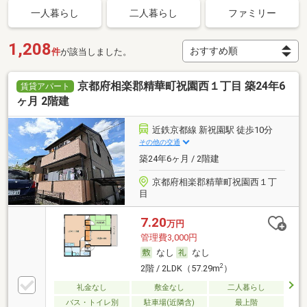
一人暮らし
二人暮らし
ファミリー
1,208
件
が該当しました。
京都府相楽郡精華町祝園西１丁目 築24年6
賃貸アパート
ヶ月 2階建
近鉄京都線 新祝園駅 徒歩10分
その他の交通
築24年6ヶ月 / 2階建
京都府相楽郡精華町祝園西１丁
目
7.20
万円
管理費3,000円
なし
なし
2
2階 / 2LDK（57.29m
）
礼金なし
敷金なし
二人暮らし
バス・トイレ別
駐車場(近隣含)
最上階