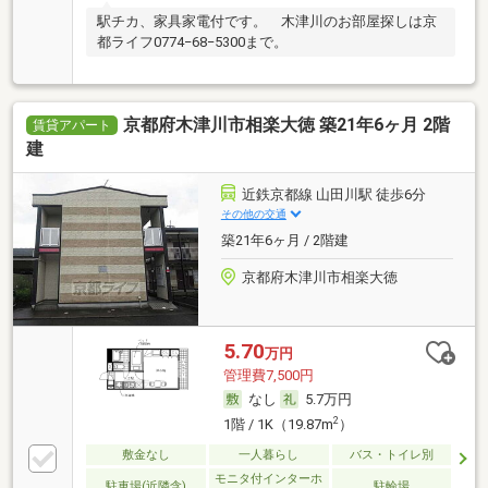
駅チカ、家具家電付です。 木津川のお部屋探しは京
都ライフ0774−68−5300まで。
京都府木津川市相楽大徳 築21年6ヶ月 2階
賃貸アパート
建
近鉄京都線 山田川駅 徒歩6分
その他の交通
築21年6ヶ月 / 2階建
京都府木津川市相楽大徳
5.70
万円
管理費7,500円
なし
5.7万円
2
1階 / 1K（19.87m
）
敷金なし
一人暮らし
バス・トイレ別
モニタ付インターホ
駐車場(近隣含)
駐輪場