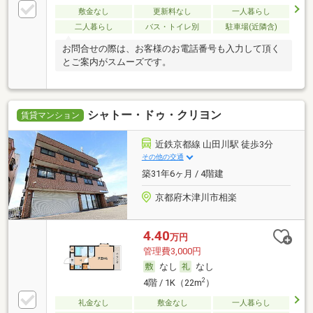
敷金なし
更新料なし
一人暮らし
二人暮らし
バス・トイレ別
駐車場(近隣含)
お問合せの際は、お客様のお電話番号も入力して頂く
とご案内がスムーズです。
シャトー・ドゥ・クリヨン
賃貸マンション
近鉄京都線 山田川駅 徒歩3分
その他の交通
築31年6ヶ月 / 4階建
京都府木津川市相楽
4.40
万円
管理費3,000円
なし
なし
2
4階 / 1K（22m
）
礼金なし
敷金なし
一人暮らし