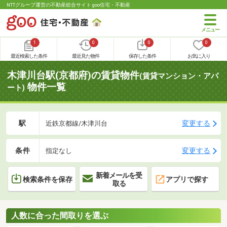
NTTグループ運営の不動産総合サイト goo住宅・不動産
1
0
0
0
最近検索した条件
最近見た物件
保存した条件
お気に入り
木津川台駅(京都府)の賃貸物件
(賃貸マンション・アパ
物件一覧
ート)
駅
変更する
近鉄京都線/木津川台
条件
変更する
指定なし
新着メールを受
検索条件を保存
アプリで探す
取る
人数に合った間取りを選ぶ