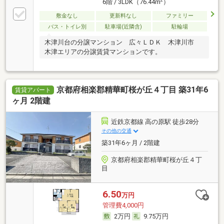
2
6階 / 3LDK（76.44m
）
敷金なし
更新料なし
ファミリー
バス・トイレ別
駐車場(近隣含)
駐輪場
木津川台の分譲マンション 広々ＬＤＫ 木津川市
木津エリアの分譲賃貸マンションです。
京都府相楽郡精華町桜が丘４丁目 築31年6
賃貸アパート
ヶ月 2階建
近鉄京都線 高の原駅 徒歩28分
その他の交通
築31年6ヶ月 / 2階建
京都府相楽郡精華町桜が丘４丁
目
6.50
万円
管理費4,000円
2万円
9.75万円