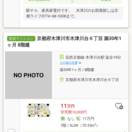
ン
駅チカ、家具家電付です。 木津川のお部屋探しは京
都ライフ0774−68−5300まで。
京都府木津川市木津川台６丁目 築30年1
賃貸マンション
ヶ月 8階建
近鉄京都線 木津川台駅 徒歩19分
その他の交通
築30年1ヶ月 / 8階建
京都府木津川市木津川台６丁目
11
万円
管理費10,000円
なし
11万円
2
1階 / 3LDK（70.35m
）