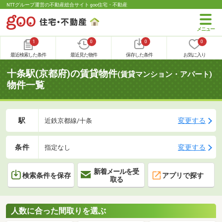
NTTグループ運営の不動産総合サイト goo住宅・不動産
1
0
0
0
最近検索した条件
最近見た物件
保存した条件
お気に入り
十条駅(京都府)の賃貸物件
(賃貸マンション・アパート)
物件一覧
駅
変更する
近鉄京都線/十条
条件
変更する
指定なし
新着メールを受
検索条件を保存
アプリで探す
取る
人数に合った間取りを選ぶ