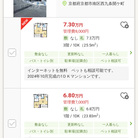
京都府京都市南区西九条開ケ町
7.30
万円
管理費8,000円
なし
7.3万円
2
3階 / 1DK（25.5m
）
敷金なし
更新料なし
一人暮らし
バス・トイレ別
駐車場(近隣含)
ペット相談可
インターネットを無料 ペットも相談可能です。
2024年10月完成の1ＤＫマンションです。
6.80
万円
管理費7,000円
なし
6.8万円
2
1階 / 1DK（23.83m
）
敷金なし
更新料なし
一人暮らし
バス・トイレ別
駐車場(近隣含)
ペット相談可