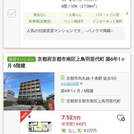
2
6階 / 1DK（27.06m
）
敷金なし
一人暮らし
バス・トイレ別
駐車場(近隣含)
ペット相談可
インターネット無料
人気の分譲賃貸マンションです。--パノラマ掲載--
京都府京都市南区上鳥羽苗代町 築6年1ヶ
賃貸マンション
月 6階建
京都市烏丸線 十条駅 徒歩5分
その他の交通
築6年1ヶ月 / 6階建
京都府京都市南区上鳥羽苗代町
7.52
万円
管理費7,840円
なし
8.3万円