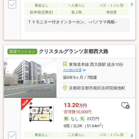
敷金なし
一人暮らし
バス・トイレ別
駐車場(近隣含)
最上階
角部屋
ＴＶモニター付きインターホン。--パノラマ掲載--
クリスタルグランツ京都西大路
賃貸マンション
東海道本線 西大路駅 徒歩10分
その他の交通
築6年5ヶ月 / 7階建
京都府京都市南区吉祥院御池町
13.20
万円
管理費10,000円
なし
25万円
2
6階 / 2LDK（51.64m
）
敷金なし
二人暮らし
バス・トイレ別