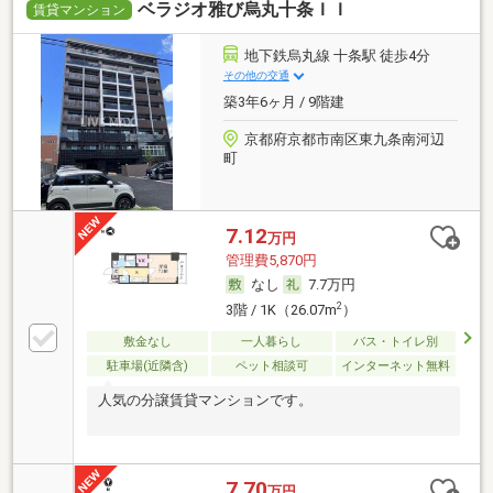
ベラジオ雅び烏丸十条ＩＩ
賃貸マンション
地下鉄烏丸線 十条駅 徒歩4分
その他の交通
築3年6ヶ月 / 9階建
京都府京都市南区東九条南河辺
町
7.12
万円
管理費5,870円
なし
7.7万円
2
3階 / 1K（26.07m
）
敷金なし
一人暮らし
バス・トイレ別
駐車場(近隣含)
ペット相談可
インターネット無料
人気の分譲賃貸マンションです。
7.70
万円