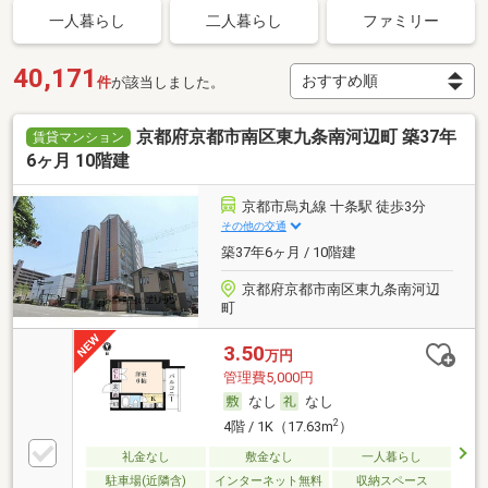
一人暮らし
二人暮らし
ファミリー
40,171
件
が該当しました。
京都府京都市南区東九条南河辺町 築37年
賃貸マンション
6ヶ月 10階建
京都市烏丸線 十条駅 徒歩3分
その他の交通
築37年6ヶ月 / 10階建
京都府京都市南区東九条南河辺
町
3.50
万円
管理費5,000円
なし
なし
2
4階 / 1K（17.63m
）
礼金なし
敷金なし
一人暮らし
駐車場(近隣含)
インターネット無料
収納スペース