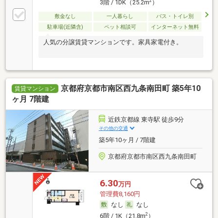
2
3階 / 1DK（25.2m
）
敷金なし
一人暮らし
バス・トイレ別
駐車場(近隣含)
ペット相談可
インターネット無料
人気の分譲賃貸マンションです。家具家電付き。
京都府京都市南区西九条南田町 築5年10
賃貸マンション
ヶ月 7階建
近鉄京都線 東寺駅 徒歩9分
その他の交通
築5年10ヶ月 / 7階建
京都府京都市南区西九条南田町
6.30
万円
管理費8,160円
なし
なし
2
6階 / 1K（21.8m
）