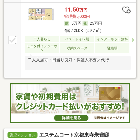
11.50
万円
管理費5,000円
5万円
25万円
2
4階 / 2LDK（59.7m
）
二人暮らし
バス・トイレ別
インターネット無料
モニタ付インターホ
収納スペース
駐輪場
ン
二人入居可・日当り良好・保証人不要／代行
エステムコート京都東寺朱雀邸
賃貸マンション