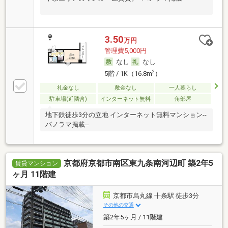
3.50
万円
管理費5,000円
なし
なし
2
5階 / 1K（16.8m
）
礼金なし
敷金なし
一人暮らし
駐車場(近隣含)
インターネット無料
角部屋
地下鉄徒歩3分の立地 インターネット無料マンション--
パノラマ掲載--
京都府京都市南区東九条南河辺町 築2年5
賃貸マンション
ヶ月 11階建
京都市烏丸線 十条駅 徒歩3分
その他の交通
築2年5ヶ月 / 11階建