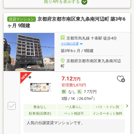
残り4件を表示する
京都府京都市南区東九条南河辺町 築3年6
賃貸マンション
ヶ月 9階建
京都市烏丸線 十条駅 徒歩4分
その他の交通
築3年6ヶ月 / 9階建
京都府京都市南区東九条南河辺
町
7.12
万円
管理費5,870円
なし
7.7万円
2
3階 / 1K（26.07m
）
敷金なし
一人暮らし
バス・トイレ別
駐車場(近隣含)
ペット相談可
インターネット無料
人気の分譲賃貸マンションです。