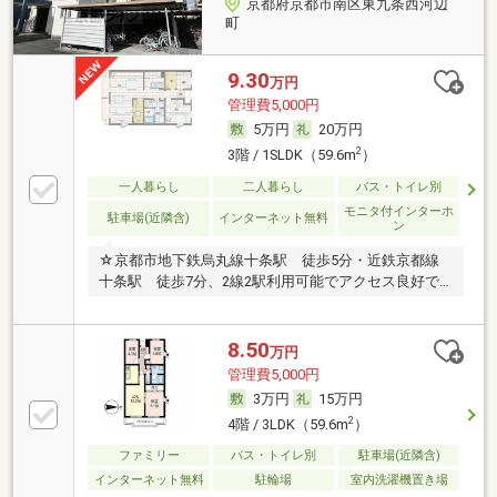
京都府京都市南区東九条西河辺
町
9.30
万円
管理費5,000円
5万円
20万円
2
3階 / 1SLDK（59.6m
）
一人暮らし
二人暮らし
バス・トイレ別
モニタ付インターホ
駐車場(近隣含)
インターネット無料
ン
☆京都市地下鉄烏丸線十条駅 徒歩5分・近鉄京都線
十条駅 徒歩7分、2線2駅利用可能でアクセス良好で
す
8.50
万円
管理費5,000円
3万円
15万円
2
4階 / 3LDK（59.6m
）
ファミリー
バス・トイレ別
駐車場(近隣含)
インターネット無料
駐輪場
室内洗濯機置き場