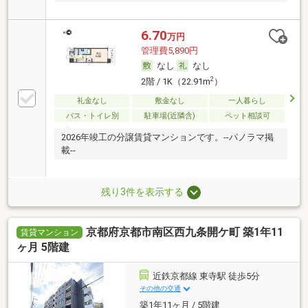
6.70
万円
管理費5,890円
なし
なし
2
2階 / 1K（22.91m
）
礼金なし
敷金なし
一人暮らし
バス・トイレ別
駐車場(近隣含)
ペット相談可
2026年竣工の分譲賃貸マンションです。--パノラマ掲
載--
残り3件を表示する
京都府京都市南区西九条開ケ町 築1年11
賃貸マンション
ヶ月 5階建
近鉄京都線 東寺駅 徒歩5分
その他の交通
築1年11ヶ月 / 5階建