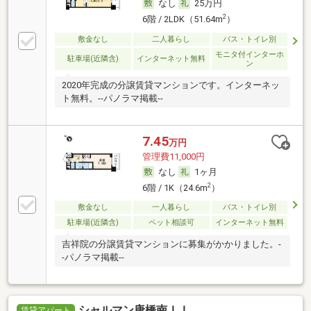
なし
25万円
2
6階 / 2LDK（51.64m
）
敷金なし
二人暮らし
バス・トイレ別
モニタ付インターホ
駐車場(近隣含)
インターネット無料
ン
2020年完成の分譲賃貸マンションです。インターネッ
ト無料。--パノラマ掲載--
7.45
万円
管理費11,000円
なし
1ヶ月
2
6階 / 1K（24.6m
）
敷金なし
一人暮らし
バス・トイレ別
駐車場(近隣含)
ペット相談可
インターネット無料
吉祥院の分譲賃貸マンションに募集がかかりました。-
-パノラマ掲載--
シャルマン唐橋南ＩＩ
賃貸アパート