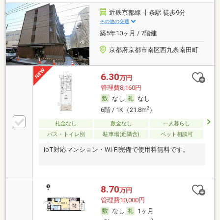
近鉄京都線 十条駅 徒歩9分
その他の交通
築5年10ヶ月 / 7階建
京都府京都市南区西九条南田町
6.30
万円
管理費8,160円
なし
なし
2
6階 / 1K（21.8m
）
礼金なし
敷金なし
一人暮らし
バス・トイレ別
駐車場(近隣含)
ペット相談可
IoT対応マンション・Wi-Fi完備で使用料無料です。
8.70
万円
管理費10,000円
なし
1ヶ月