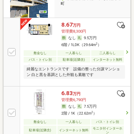
町
8.67
万円
管理費8,300円
なし
9.5万円
2
6階 / 1LDK（29.64m
）
敷金なし
一人暮らし
二人暮らし
バス・トイレ別
駐車場(近隣含)
インターネット無料
綺麗なエントランスです 設備の整った分譲マンショ
ン 白と黒を基調とした外観も素敵です
6.83
万円
管理費6,790円
なし
7.5万円
2
2階 / 1K（22.62m
）
敷金なし
一人暮らし
バス・トイレ別
モニタ付インターホ
駐車場(近隣含)
インターネット無料
ン