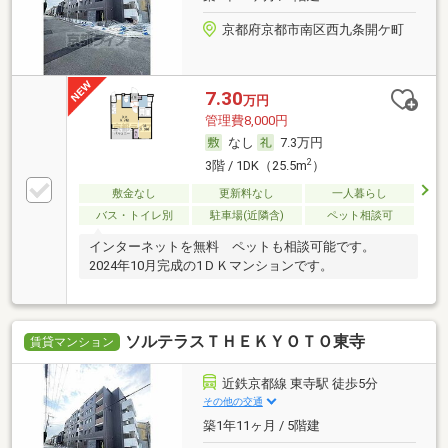
京都府京都市南区西九条開ケ町
7.30
万円
管理費8,000円
なし
7.3万円
2
3階 / 1DK（25.5m
）
敷金なし
更新料なし
一人暮らし
バス・トイレ別
駐車場(近隣含)
ペット相談可
インターネットを無料 ペットも相談可能です。
2024年10月完成の1ＤＫマンションです。
ソルテラスＴＨＥＫＹＯＴＯ東寺
賃貸マンション
近鉄京都線 東寺駅 徒歩5分
その他の交通
築1年11ヶ月 / 5階建