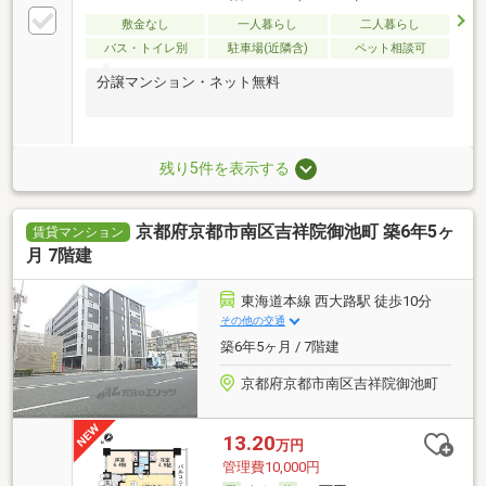
敷金なし
一人暮らし
二人暮らし
バス・トイレ別
駐車場(近隣含)
ペット相談可
分譲マンション・ネット無料
残り5件を表示する
京都府京都市南区吉祥院御池町 築6年5ヶ
賃貸マンション
月 7階建
東海道本線 西大路駅 徒歩10分
その他の交通
築6年5ヶ月 / 7階建
京都府京都市南区吉祥院御池町
13.20
万円
管理費10,000円