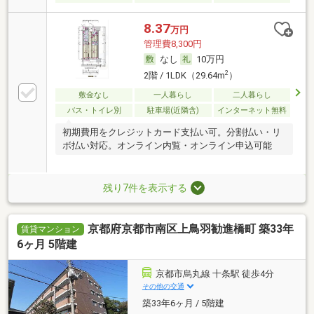
8.37
万円
管理費8,300円
なし
10万円
2
2階 / 1LDK（29.64m
）
敷金なし
一人暮らし
二人暮らし
バス・トイレ別
駐車場(近隣含)
インターネット無料
初期費用をクレジットカード支払い可。分割払い・リ
ボ払い対応。オンライン内覧・オンライン申込可能
残り7件を表示する
京都府京都市南区上鳥羽勧進橋町 築33年
賃貸マンション
6ヶ月 5階建
京都市烏丸線 十条駅 徒歩4分
その他の交通
築33年6ヶ月 / 5階建