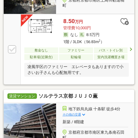
京都府京都市南区上鳥羽勧進橋
町
8.50
万円
管理費10,000円
なし
8.5万円
2
1階 / 3LDK（56.83m
）
敷金なし
ファミリー
バス・トイレ別
駐車場(近隣含)
駐輪場
室内洗濯機置き場
凌風学区のファミリー エレベータもありますので小
さいお子さんも心配無用です。
ソルテラス京都ＪＵＪＯ薫
賃貸マンション
地下鉄烏丸線 十条駅 徒歩4分
その他の交通
新築 / 8階建
京都府京都市南区東九条南石田
町