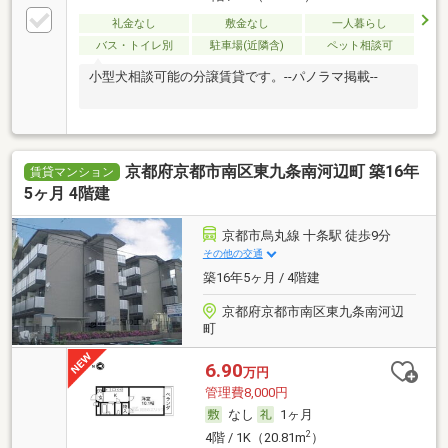
礼金なし
敷金なし
一人暮らし
バス・トイレ別
駐車場(近隣含)
ペット相談可
小型犬相談可能の分譲賃貸です。--パノラマ掲載--
京都府京都市南区東九条南河辺町 築16年
賃貸マンション
5ヶ月 4階建
京都市烏丸線 十条駅 徒歩9分
その他の交通
築16年5ヶ月 / 4階建
京都府京都市南区東九条南河辺
町
6.90
万円
管理費8,000円
なし
1ヶ月
2
4階 / 1K（20.81m
）