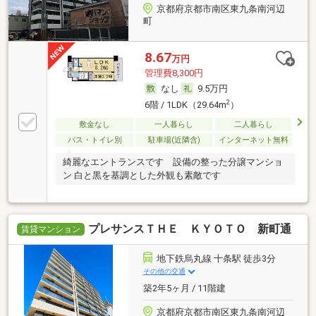
京都府京都市南区東九条南河辺
町
8.67
万円
管理費8,300円
なし
9.5万円
2
6階 / 1LDK（29.64m
）
敷金なし
一人暮らし
二人暮らし
バス・トイレ別
駐車場(近隣含)
インターネット無料
綺麗なエントランスです 設備の整った分譲マンショ
ン 白と黒を基調とした外観も素敵です
プレサンスＴＨＥ ＫＹＯＴＯ 新町通
賃貸マンション
地下鉄烏丸線 十条駅 徒歩3分
その他の交通
築2年5ヶ月 / 11階建
京都府京都市南区東九条南河辺