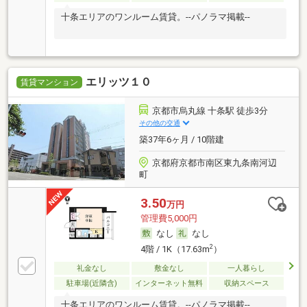
十条エリアのワンルーム賃貸。--パノラマ掲載--
エリッツ１０
賃貸マンション
京都市烏丸線 十条駅 徒歩3分
その他の交通
築37年6ヶ月 / 10階建
京都府京都市南区東九条南河辺
町
3.50
万円
管理費5,000円
なし
なし
2
4階 / 1K（17.63m
）
礼金なし
敷金なし
一人暮らし
駐車場(近隣含)
インターネット無料
収納スペース
十条エリアのワンルーム賃貸。--パノラマ掲載--