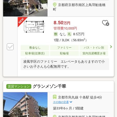
京都府京都市南区上鳥羽勧進橋
町
8.50
万円
管理費10,000円
なし
8.5万円
2
1階 / 3LDK（56.83m
）
敷金なし
ファミリー
バス・トイレ別
駐車場(近隣含)
駐輪場
室内洗濯機置き場
凌風学区のファミリー エレベータもありますので小
さいお子さんも心配無用です。
グランメゾン千翠
賃貸マンション
京都市烏丸線 十条駅 徒歩4分
その他の交通
築33年6ヶ月 / 5階建