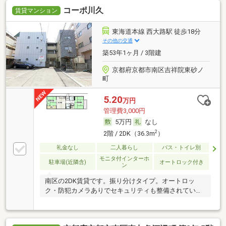
コーポ川久
賃貸マンション
東海道本線 西大路駅 徒歩18分
その他の交通
築53年1ヶ月 / 3階建
京都府京都市南区吉祥院東砂ノ
町
5.20
万円
管理費3,000円
5万円
なし
2
2階 / 2DK（36.3m
）
礼金なし
二人暮らし
バス・トイレ別
モニタ付インターホ
駐車場(近隣含)
オートロック付き
ン
南区の2DK賃貸です。振り分けタイプ。オートロッ
ク・防犯カメラありでセキュリティも整備されていま
す。