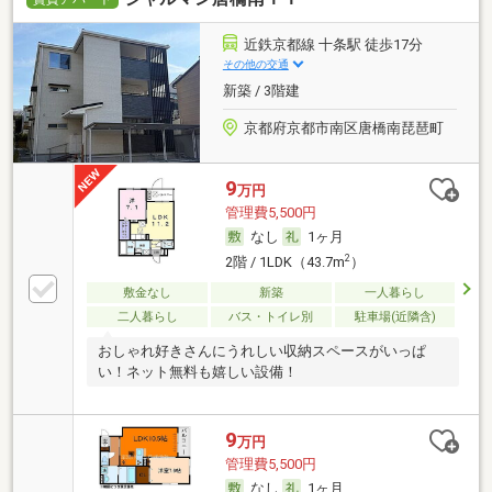
近鉄京都線 十条駅 徒歩17分
その他の交通
新築 / 3階建
京都府京都市南区唐橋南琵琶町
9
万円
管理費5,500円
なし
1ヶ月
2
2階 / 1LDK（43.7m
）
敷金なし
新築
一人暮らし
二人暮らし
バス・トイレ別
駐車場(近隣含)
おしゃれ好きさんにうれしい収納スペースがいっぱ
い！ネット無料も嬉しい設備！
9
万円
管理費5,500円
なし
1ヶ月