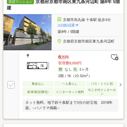
京都府京都市南区東九条河辺町 築8年 5階
賃貸マンション
建
京都市烏丸線 十条駅 徒歩3分
その他の交通
築8年 / 5階建
京都府京都市南区東九条河辺町
6
万円
管理費8,000円
なし
2ヶ月
2
2階 / 1K（23.52m
）
敷金なし
一人暮らし
バス・トイレ別
モニタ付インターホ
駐車場(近隣含)
インターネット無料
ン
ネット無料。地下鉄十条駅まで3分の好立地 2018年
築。--パノラマ掲載--