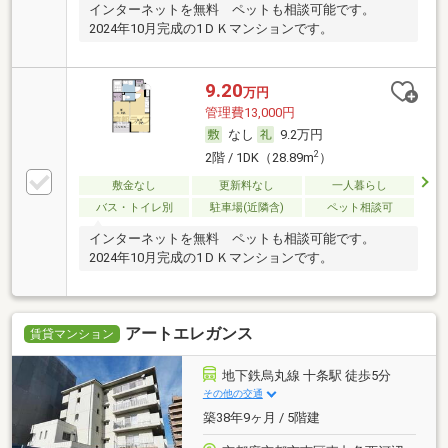
インターネットを無料 ペットも相談可能です。
2024年10月完成の1ＤＫマンションです。
9.20
万円
管理費13,000円
なし
9.2万円
2
2階 / 1DK（28.89m
）
敷金なし
更新料なし
一人暮らし
バス・トイレ別
駐車場(近隣含)
ペット相談可
インターネットを無料 ペットも相談可能です。
2024年10月完成の1ＤＫマンションです。
アートエレガンス
賃貸マンション
地下鉄烏丸線 十条駅 徒歩5分
その他の交通
築38年9ヶ月 / 5階建