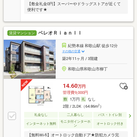
【敷金礼金0円】スーパーやドラッグストアが近くて
便利です★
ベレオＲｉａｎＩＩ
賃貸マンション
紀勢本線 和歌山駅 徒歩12分
その他の交通
築2年11ヶ月 / 3階建
和歌山県和歌山市柳丁
14.60
万円
管理費9,000円
1万円
なし
2
2階 / 2LDK（64.86m
）
礼金なし
二人暮らし
バス・トイレ別
モニタ付インターホ
インターネット無料
オートロック付き
ン
【無料Wi-fi】オートロック自動ドア★防犯カメラ完