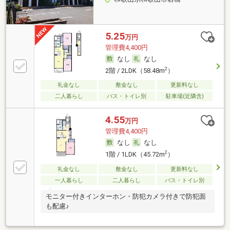
5.25
万円
管理費4,400円
なし
なし
2
2階 / 2LDK（58.48m
）
礼金なし
敷金なし
更新料なし
二人暮らし
バス・トイレ別
駐車場(近隣含)
4.55
万円
管理費4,400円
なし
なし
2
1階 / 1LDK（45.72m
）
礼金なし
敷金なし
更新料なし
一人暮らし
二人暮らし
バス・トイレ別
モニター付きインターホン・防犯カメラ付きで防犯面
も配慮♪