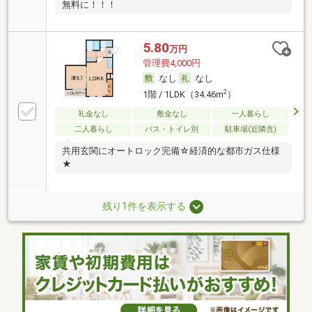
無料に！！！
5.80
万円
管理費4,000円
なし
なし
2
1階 / 1LDK（34.46m
）
礼金なし
敷金なし
一人暮らし
二人暮らし
バス・トイレ別
駐車場(近隣含)
共用玄関にオートロック完備☆経済的な都市ガス仕様
★
残り1件を表示する