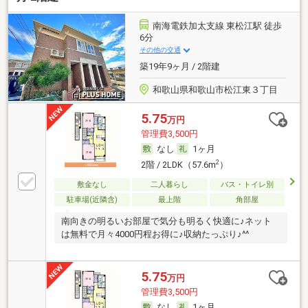
南海電鉄加太支線 東松江駅 徒歩
6分
その他の交通
築19年9ヶ月 / 2階建
和歌山県和歌山市松江東３丁目
5.75
万円
管理費3,500円
なし
1ヶ月
2
2階 / 2LDK（57.6m
）
敷金なし
二人暮らし
バス・トイレ別
駐車場(近隣含)
最上階
角部屋
南向きの明るいお部屋で気分も明るく快適に♪ネット
は無料で月々4000円程お得に♪収納たっぷり♪^^
5.75
万円
管理費3,500円
なし
1ヶ月