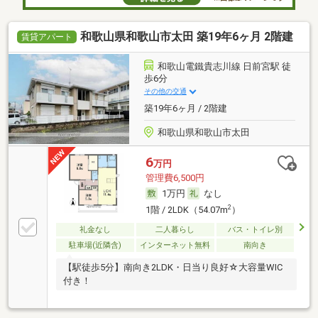
和歌山県和歌山市太田 築19年6ヶ月 2階建
賃貸アパート
和歌山電鐵貴志川線 日前宮駅 徒
歩6分
その他の交通
築19年6ヶ月 / 2階建
和歌山県和歌山市太田
6
万円
管理費6,500円
1万円
なし
2
1階 / 2LDK（54.07m
）
礼金なし
二人暮らし
バス・トイレ別
駐車場(近隣含)
インターネット無料
南向き
【駅徒歩5分】南向き2LDK・日当り良好☆大容量WIC
付き！