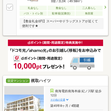
2
3階 / 2LDK（49.58m
）
礼金なし
敷金なし
二人暮らし
バス・トイレ別
駐車場(近隣含)
角部屋
【敷金礼金0円】スーパーやドラッグストアが近くて
便利です★
梶取ハイツ
賃貸マンション
南海電鉄南海本線 紀ノ川駅 徒歩
12分
その他の交通
築45年8ヶ月 / 4階建