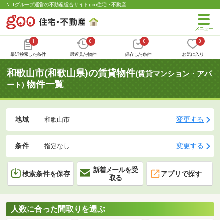
NTTグループ運営の不動産総合サイト goo住宅・不動産
1
0
0
0
最近検索した条件
最近見た物件
保存した条件
お気に入り
和歌山市(和歌山県)の賃貸物件
(賃貸マンション・アパ
物件一覧
ート)
地域
変更する
和歌山市
条件
変更する
指定なし
新着メールを受
検索条件を保存
アプリで探す
取る
人数に合った間取りを選ぶ