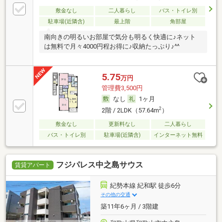
敷金なし
二人暮らし
バス・トイレ別
駐車場(近隣含)
最上階
角部屋
南向きの明るいお部屋で気分も明るく快適に♪ネット
は無料で月々4000円程お得に♪収納たっぷり♪^^
5.75
万円
管理費3,500円
なし
1ヶ月
2
2階 / 2LDK（57.64m
）
敷金なし
更新料なし
二人暮らし
バス・トイレ別
駐車場(近隣含)
インターネット無料
フジパレス中之島サウス
賃貸アパート
紀勢本線 紀和駅 徒歩6分
その他の交通
築11年6ヶ月 / 3階建