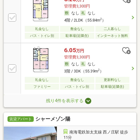
管理費3,300円
なし
なし
2
4階 / 2LDK（55.84m
）
礼金なし
敷金なし
二人暮らし
バス・トイレ別
駐車場(近隣含)
インターネット無料
6.05
万円
管理費3,300円
なし
なし
2
3階 / 3DK（55.39m
）
礼金なし
敷金なし
更新料なし
ファミリー
バス・トイレ別
駐車場(近隣含)
残り4件を表示する
シャーメゾン陽
賃貸アパート
南海電鉄加太支線 西ノ庄駅 徒歩
11分