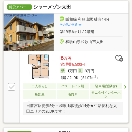
シャーメゾン太田
賃貸アパート
阪和線 和歌山駅 徒歩14分
その他の交通
築19年6ヶ月 / 2階建
和歌山県和歌山市太田
6
万円
管理費6,500円
1万円
8万円
2
1階 / 2LDK（54.07m
）
二人暮らし
バス・トイレ別
駐車場(近隣含)
モニタ付インターホ
角部屋
南向き
ン
日前宮駅徒歩5分・和歌山駅徒歩14分★生活便利な太
田エリアの2LDKです！