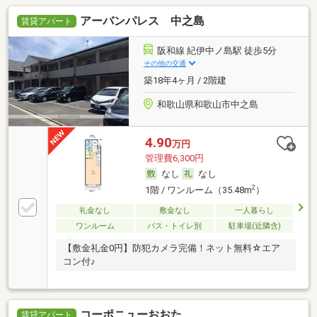
アーバンパレス 中之島
賃貸アパート
阪和線 紀伊中ノ島駅 徒歩5分
その他の交通
築18年4ヶ月 / 2階建
和歌山県和歌山市中之島
4.90
万円
管理費6,300円
なし
なし
2
1階 / ワンルーム（35.48m
）
礼金なし
敷金なし
一人暮らし
ワンルーム
バス・トイレ別
駐車場(近隣含)
【敷金礼金0円】防犯カメラ完備！ネット無料☆エア
コン付♪
コーポニューおおた
賃貸アパート