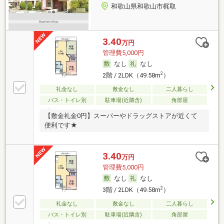
和歌山県和歌山市梶取
3.40
万円
管理費5,000円
なし
なし
2
2階 / 2LDK（49.58m
）
礼金なし
敷金なし
二人暮らし
バス・トイレ別
駐車場(近隣含)
角部屋
【敷金礼金0円】スーパーやドラッグストアが近くて
便利です★
3.40
万円
管理費5,000円
なし
なし
2
3階 / 2LDK（49.58m
）
礼金なし
敷金なし
二人暮らし
バス・トイレ別
駐車場(近隣含)
角部屋