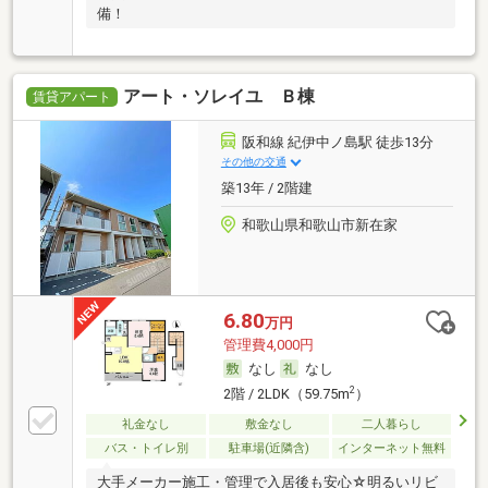
備！
アート・ソレイユ Ｂ棟
賃貸アパート
阪和線 紀伊中ノ島駅 徒歩13分
その他の交通
築13年 / 2階建
和歌山県和歌山市新在家
6.80
万円
管理費4,000円
なし
なし
2
2階 / 2LDK（59.75m
）
礼金なし
敷金なし
二人暮らし
バス・トイレ別
駐車場(近隣含)
インターネット無料
大手メーカー施工・管理で入居後も安心☆明るいリビ