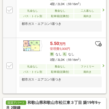
2
4階 / 2LDK（59.16m
）
礼金なし
敷金なし
二人暮らし
バス・トイレ別
駐車場(近隣含)
南向き
都市ガス・エアコン1基つき
5.50
万円
管理費5,000円
なし
なし
2
3階 / 3LDK（59.16m
）
礼金なし
敷金なし
ファミリー
バス・トイレ別
駐車場(近隣含)
南向き
都市ガス・エアコン1基つき
和歌山県和歌山市松江東３丁目 築19年9ヶ
賃貸アパート
月 2階建