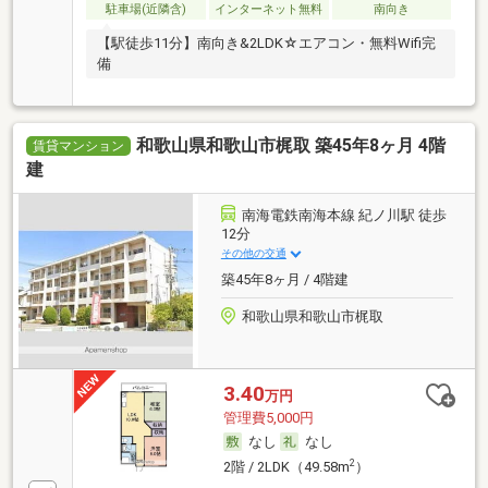
駐車場(近隣含)
インターネット無料
南向き
【駅徒歩11分】南向き&2LDK☆エアコン・無料Wifi完
備
和歌山県和歌山市梶取 築45年8ヶ月 4階
賃貸マンション
建
南海電鉄南海本線 紀ノ川駅 徒歩
12分
その他の交通
築45年8ヶ月 / 4階建
和歌山県和歌山市梶取
3.40
万円
管理費5,000円
なし
なし
2
2階 / 2LDK（49.58m
）