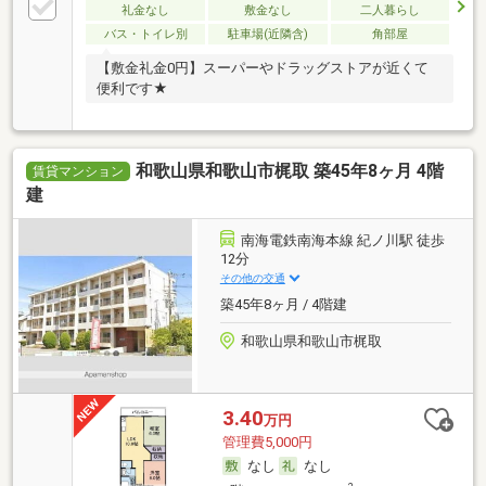
礼金なし
敷金なし
二人暮らし
バス・トイレ別
駐車場(近隣含)
角部屋
【敷金礼金0円】スーパーやドラッグストアが近くて
便利です★
和歌山県和歌山市梶取 築45年8ヶ月 4階
賃貸マンション
建
南海電鉄南海本線 紀ノ川駅 徒歩
12分
その他の交通
築45年8ヶ月 / 4階建
和歌山県和歌山市梶取
3.40
万円
管理費5,000円
なし
なし