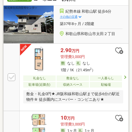
紀勢本線 和歌山駅 徒歩6分
その他の交通
築37年8ヶ月 / 2階建
和歌山県和歌山市太田２丁目
2.90
万円
管理費3,000円
なし
なし
2
1階 / 1K（21.45m
）
礼金なし
敷金なし
一人暮らし
駐車場(近隣含)
収納スペース
駐輪場
敷金・礼金0円★JR阪和線和歌山駅まで徒歩6分の駅近
物件☆ 徒歩圏内にスーパー・コンビニあり★
10
万円
管理費3,000円
1ヶ月
1ヶ月