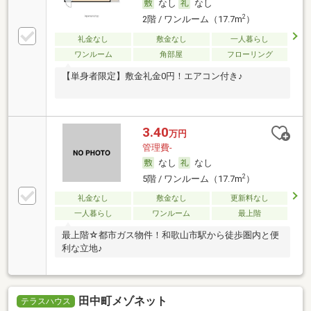
なし
なし
2
2階 / ワンルーム（17.7m
）
礼金なし
敷金なし
一人暮らし
ワンルーム
角部屋
フローリング
【単身者限定】敷金礼金0円！エアコン付き♪
3.40
万円
管理費-
なし
なし
2
5階 / ワンルーム（17.7m
）
礼金なし
敷金なし
更新料なし
一人暮らし
ワンルーム
最上階
最上階☆都市ガス物件！和歌山市駅から徒歩圏内と便
利な立地♪
田中町メゾネット
テラスハウス