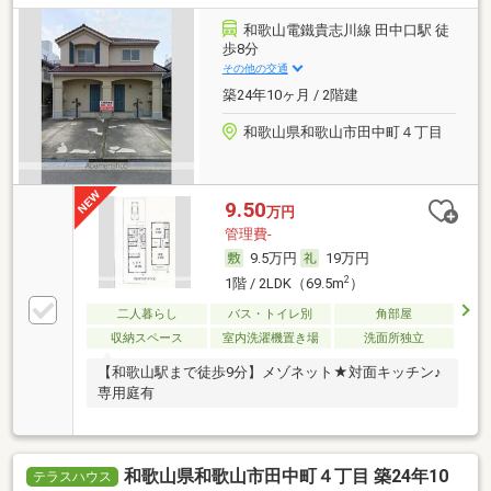
和歌山電鐵貴志川線 田中口駅 徒
歩8分
その他の交通
築24年10ヶ月 / 2階建
和歌山県和歌山市田中町４丁目
9.50
万円
管理費-
9.5万円
19万円
2
1階 / 2LDK（69.5m
）
二人暮らし
バス・トイレ別
角部屋
収納スペース
室内洗濯機置き場
洗面所独立
【和歌山駅まで徒歩9分】メゾネット★対面キッチン♪
専用庭有
和歌山県和歌山市田中町４丁目 築24年10
テラスハウス