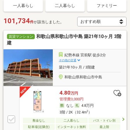
一人暮らし
二人暮らし
ファミリー
101,734
件
が該当しました。
和歌山県和歌山市中島 築21年10ヶ月 3階
賃貸マンション
建
紀勢本線 宮前駅 徒歩2分
その他の交通
築21年10ヶ月 / 3階建
和歌山県和歌山市中島
4.80
万円
管理費3,000円
なし
4.8万円
2
3階 / 2K（32.4m
）
敷金なし
二人暮らし
バス・トイレ別
駐車場(近隣含)
インターネット無料
最上階