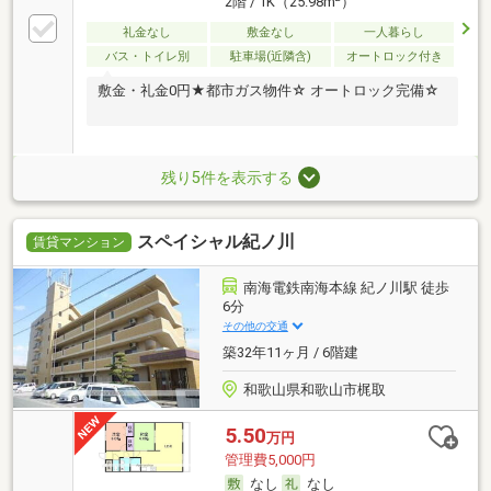
2階 / 1K（25.98m
）
礼金なし
敷金なし
一人暮らし
バス・トイレ別
駐車場(近隣含)
オートロック付き
敷金・礼金0円★都市ガス物件☆ オートロック完備☆
残り5件を表示する
スペイシャル紀ノ川
賃貸マンション
南海電鉄南海本線 紀ノ川駅 徒歩
6分
その他の交通
築32年11ヶ月 / 6階建
和歌山県和歌山市梶取
5.50
万円
管理費5,000円
なし
なし