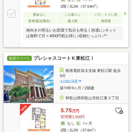
2
2階 / 2LDK（57.64m
）
敷金なし
二人暮らし
バス・トイレ別
駐車場(近隣含)
最上階
角部屋
南向きの明るいお部屋で気分も明るく快適に♪ネット
は無料で月々4000円程お得に♪収納たっぷり♪^^
プレシャスコートＫ東松江Ｉ
賃貸アパート
南海電鉄加太支線 東松江駅 徒歩
6分
その他の交通
築19年9ヶ月 / 2階建
和歌山県和歌山市松江東３丁目
5.75
万円
管理費3,500円
なし
1ヶ月
2
2階 / 2LDK（57.6m
）