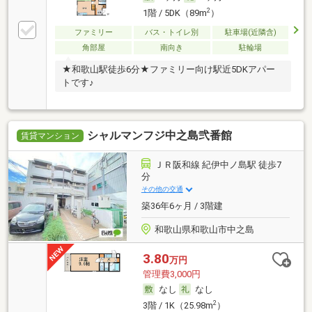
2
1階 / 5DK（89m
）
ファミリー
バス・トイレ別
駐車場(近隣含)
角部屋
南向き
駐輪場
★和歌山駅徒歩6分★ファミリー向け駅近5DKアパー
トです♪
シャルマンフジ中之島弐番館
賃貸マンション
ＪＲ阪和線 紀伊中ノ島駅 徒歩7
分
その他の交通
築36年6ヶ月 / 3階建
和歌山県和歌山市中之島
3.80
万円
管理費3,000円
なし
なし
2
3階 / 1K（25.98m
）