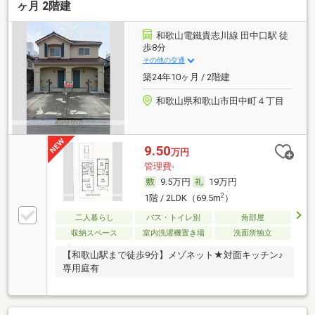
ヶ月 2階建
和歌山電鐵貴志川線 田中口駅 徒
歩8分
その他の交通
築24年10ヶ月 / 2階建
和歌山県和歌山市田中町４丁目
9.50
万円
管理費-
9.5万円
19万円
2
1階 / 2LDK（69.5m
）
二人暮らし
バス・トイレ別
角部屋
収納スペース
室内洗濯機置き場
洗面所独立
【和歌山駅まで徒歩9分】メゾネット★対面キッチン♪
専用庭有