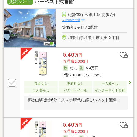
ハーベスト弐番館
賃貸アパート
紀勢本線 和歌山駅 徒歩7分
その他の交通
築18年2ヶ月 / 2階建
和歌山県和歌山市太田２丁目
5.40
万円
管理費2,300円
なし
5.4万円
2
2階 / 1LDK（42.37m
）
敷金なし
更新料なし
一人暮らし
二人暮らし
バス・トイレ別
インターネット無料
和歌山駅徒歩6分！スマホ時代に嬉しいネット無料♪
5.40
万円
管理費2,300円