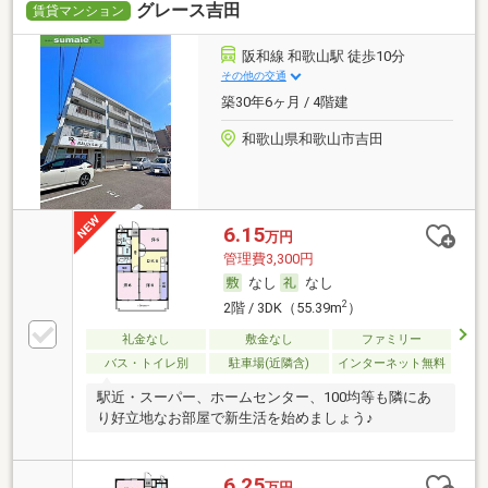
グレース吉田
賃貸マンション
阪和線 和歌山駅 徒歩10分
その他の交通
築30年6ヶ月 / 4階建
和歌山県和歌山市吉田
6.15
万円
管理費3,300円
なし
なし
2
2階 / 3DK（55.39m
）
礼金なし
敷金なし
ファミリー
バス・トイレ別
駐車場(近隣含)
インターネット無料
駅近・スーパー、ホームセンター、100均等も隣にあ
り好立地なお部屋で新生活を始めましょう♪
6.25
万円