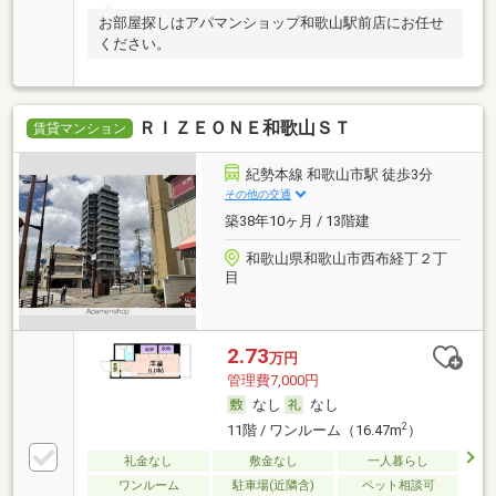
お部屋探しはアパマンショップ和歌山駅前店にお任せ
ください。
ＲＩＺＥＯＮＥ和歌山ＳＴ
賃貸マンション
紀勢本線 和歌山市駅 徒歩3分
その他の交通
築38年10ヶ月 / 13階建
和歌山県和歌山市西布経丁２丁
目
2.73
万円
管理費7,000円
なし
なし
2
11階 / ワンルーム（16.47m
）
礼金なし
敷金なし
一人暮らし
ワンルーム
駐車場(近隣含)
ペット相談可