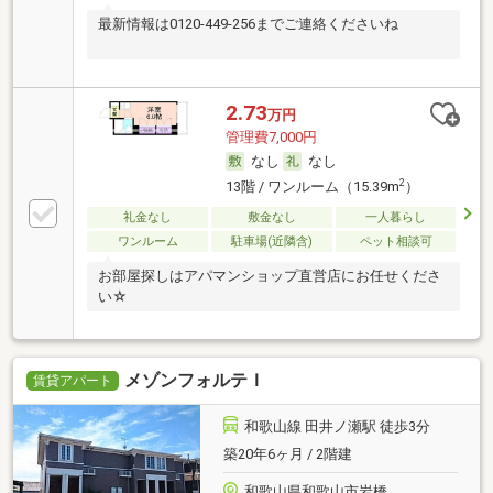
最新情報は0120-449-256までご連絡くださいね
2.73
万円
管理費7,000円
なし
なし
2
13階 / ワンルーム（15.39m
）
礼金なし
敷金なし
一人暮らし
ワンルーム
駐車場(近隣含)
ペット相談可
お部屋探しはアパマンショップ直営店にお任せくださ
い☆
メゾンフォルテＩ
賃貸アパート
和歌山線 田井ノ瀬駅 徒歩3分
築20年6ヶ月 / 2階建
和歌山県和歌山市岩橋