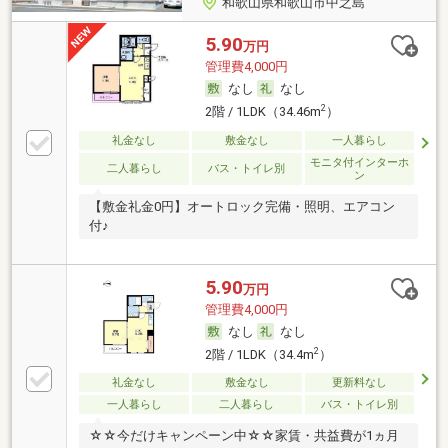
和歌山県和歌山市中之島
5.90
万円
管理費4,000円
なし
なし
2
2階 / 1LDK（34.46m
）
礼金なし
敷金なし
一人暮らし
モニタ付インターホ
二人暮らし
バス・トイレ別
ン
【敷金礼金0円】オートロック完備・照明、エアコン
付♪
5.90
万円
管理費4,000円
なし
なし
2
2階 / 1LDK（34.4m
）
礼金なし
敷金なし
更新料なし
一人暮らし
二人暮らし
バス・トイレ別
☆☆今だけキャンペーン中☆☆家賃・共益費が1ヵ月