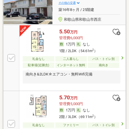
その他の交通
築16年8ヶ月 / 25階建
和歌山県和歌山市西庄
5.50
万円
管理費6,000円
1万円
なし
2
1階 / 2LDK（54.61m
）
礼金なし
二人暮らし
バス・トイレ別
駐車場(近隣含)
インターネット無料
南向き
南向き&2LDK☆エアコン・無料Wifi完備
5.70
万円
管理費5,000円
1万円
なし
2
2階 / 3LDK（69.11m
）
礼金なし
ファミリー
バス・トイレ別