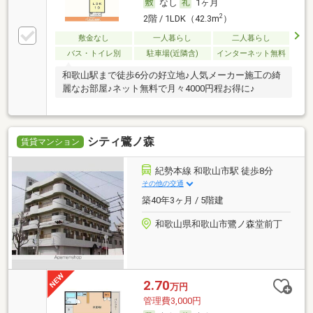
なし
1ヶ月
2
2階 / 1LDK（42.3m
）
敷金なし
一人暮らし
二人暮らし
バス・トイレ別
駐車場(近隣含)
インターネット無料
和歌山駅まで徒歩6分の好立地♪人気メーカー施工の綺
麗なお部屋♪ネット無料で月々4000円程お得に♪
シティ鷺ノ森
賃貸マンション
紀勢本線 和歌山市駅 徒歩8分
その他の交通
築40年3ヶ月 / 5階建
和歌山県和歌山市鷺ノ森堂前丁
2.70
万円
管理費3,000円