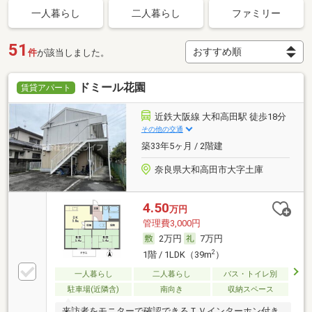
一人暮らし
二人暮らし
ファミリー
51
件
が該当しました。
ドミール花園
賃貸アパート
近鉄大阪線 大和高田駅 徒歩18分
その他の交通
築33年5ヶ月 / 2階建
奈良県大和高田市大字土庫
4.50
万円
管理費3,000円
2万円
7万円
2
1階 / 1LDK（39m
）
一人暮らし
二人暮らし
バス・トイレ別
駐車場(近隣含)
南向き
収納スペース
来訪者をモニターで確認できるＴＶインターホン付き