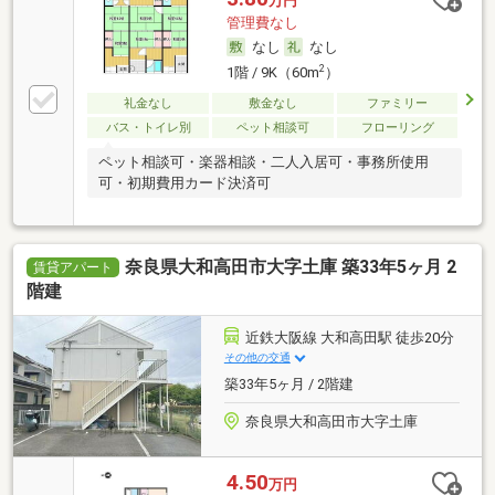
万円
管理費なし
なし
なし
2
1階 / 9K（60m
）
礼金なし
敷金なし
ファミリー
バス・トイレ別
ペット相談可
フローリング
ペット相談可・楽器相談・二人入居可・事務所使用
可・初期費用カード決済可
奈良県大和高田市大字土庫 築33年5ヶ月 2
賃貸アパート
階建
近鉄大阪線 大和高田駅 徒歩20分
その他の交通
築33年5ヶ月 / 2階建
奈良県大和高田市大字土庫
4.50
万円