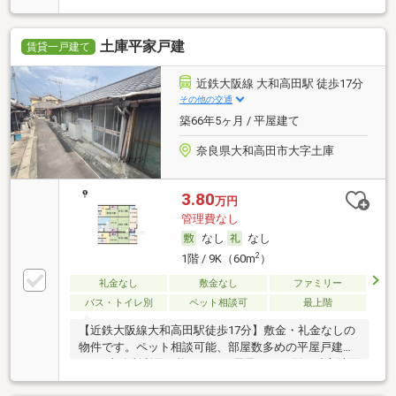
土庫平家戸建
賃貸一戸建て
近鉄大阪線 大和高田駅 徒歩17分
その他の交通
築66年5ヶ月 / 平屋建て
奈良県大和高田市大字土庫
3.80
万円
管理費なし
なし
なし
2
1階 / 9K（60m
）
礼金なし
敷金なし
ファミリー
バス・トイレ別
ペット相談可
最上階
【近鉄大阪線大和高田駅徒歩17分】敷金・礼金なしの
物件です。ペット相談可能、部屋数多めの平屋戸建。
DIY・事務所利用可能です。お風呂トイレ別、独立洗面
台付き。周辺にはローソンがあり便利です。