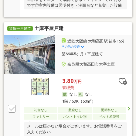
です◎室内設備は照明付き・洗面台など充実した設備
土庫平屋戸建
賃貸一戸建て
近鉄大阪線 大和高田駅 徒歩15分
その他の交通
築66年5ヶ月 / 平屋建て
奈良県大和高田市大字土庫
3.80
万円
管理費-
なし
なし
2
1階 / 6DK（60m
）
礼金なし
敷金なし
更新料なし
ファミリー
バス・トイレ別
ペット相談可
メールは届かない場合がございます。お電話番号をご
入力ください