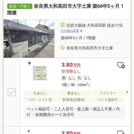
奈良県大和高田市大字土庫 築66年5ヶ月 1
賃貸一戸建て
階建
近鉄大阪線 大和高田駅 徒歩17分
その他の交通
築66年5ヶ月 / 1階建
奈良県大和高田市大字土庫
3.80
万円
管理費なし
なし
なし
2
1階 / 9K（60m
）
礼金なし
敷金なし
ファミリー
バス・トイレ別
駐車場(近隣含)
ペット相談可
ペット相談可・二人入居可・最上階・保証人不要／代
行 ・初期費用カード決済可
3.80
万円