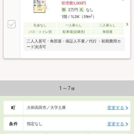
管理費3,000円
2万円
なし
2
1階 / 1LDK（39m
）
礼金なし
一人暮らし
二人暮らし
バス・トイレ別
駐車場(近隣含)
角部屋
二人入居可・角部屋・保証人不要／代行 ・初期費用カ
ード決済可
1～7
棟
町
変更する
大和高田市／大字土庫
条件
変更する
指定なし