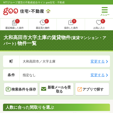
NTTグループ運営の不動産総合サイト goo住宅・不動産
1
0
0
0
最近検索した条件
最近見た物件
保存した条件
お気に入り
大和高田市大字土庫の賃貸物件
(賃貸マンション・ア
物件一覧
パート)
町
変更する
大和高田市／大字土庫
条件
変更する
指定なし
新着メールを受
検索条件を保存
アプリで探す
取る
人数に合った間取りを選ぶ