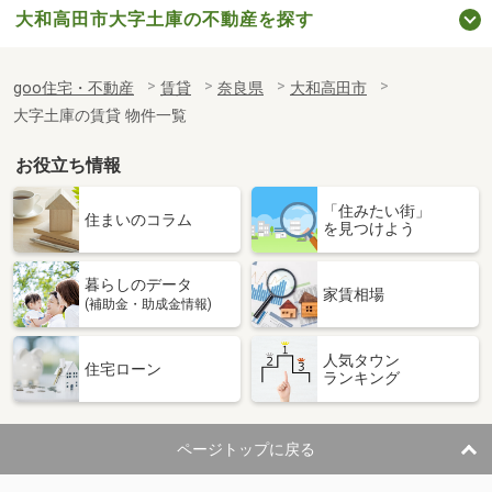
大和高田市大字土庫の不動産を探す
goo住宅・不動産
賃貸
奈良県
大和高田市
大字土庫の賃貸 物件一覧
お役立ち情報
「住みたい街」
住まいのコラム
を見つけよう
暮らしのデータ
家賃相場
(補助金・助成金情報)
人気タウン
住宅ローン
ランキング
ページトップに戻る