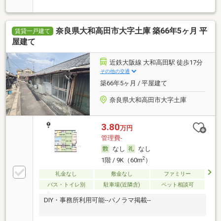
奈良県大和高田市大字土庫 築66年5ヶ月 平
賃貸一戸建て
屋建て
近鉄大阪線 大和高田駅 徒歩17分
その他の交通
築66年5ヶ月 / 平屋建て
奈良県大和高田市大字土庫
3.80
万円
管理費-
なし
なし
2
1階 / 9K（60m
）
礼金なし
敷金なし
ファミリー
バス・トイレ別
駐車場(近隣含)
ペット相談可
DIY・事務所利用可能--パノラマ掲載--