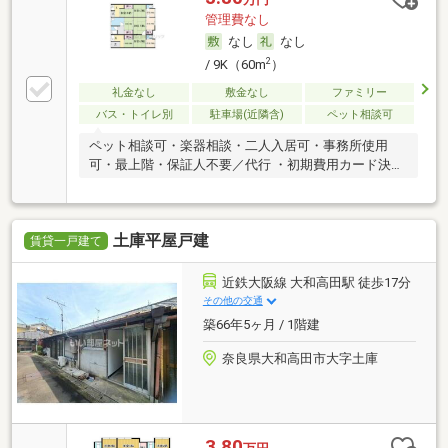
管理費なし
なし
なし
2
/ 9K（60m
）
礼金なし
敷金なし
ファミリー
バス・トイレ別
駐車場(近隣含)
ペット相談可
ペット相談可・楽器相談・二人入居可・事務所使用
可・最上階・保証人不要／代行 ・初期費用カード決済
可
土庫平屋戸建
賃貸一戸建て
近鉄大阪線 大和高田駅 徒歩17分
その他の交通
築66年5ヶ月 / 1階建
奈良県大和高田市大字土庫
3.80