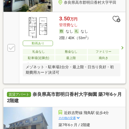
奈良県高市郡明日香村大字平田
3.50
万円
管理費なし
なし
なし
2
2階 / 4DK（53m
）
動画あり
礼金なし
敷金なし
ファミリー
駐車場(近隣含)
最上階
南向き
メゾネット・駐車場2台分・最上階・日当り良好・初
期費用カード決済可
奈良県高市郡明日香村大字御園 築7年6ヶ月
賃貸アパート
2階建
近鉄吉野線 飛鳥駅 徒歩4分
その他の交通
築7年6ヶ月 / 2階建