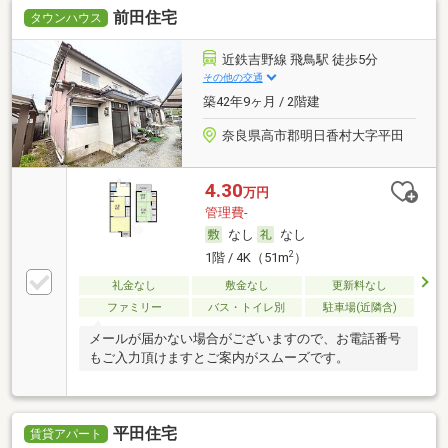
前田住宅
タウンハウス
近鉄吉野線 飛鳥駅 徒歩5分
その他の交通
築42年9ヶ月 / 2階建
奈良県高市郡明日香村大字平田
4.30
万円
管理費-
なし
なし
2
1階 / 4K（51m
）
礼金なし
敷金なし
更新料なし
ファミリー
バス・トイレ別
駐車場(近隣含)
メールが届かない場合がございますので、お電話番号
もご入力頂けますとご案内がスムーズです。
平田住宅
賃貸アパート