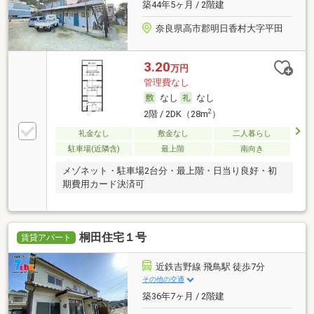
築44年5ヶ月 / 2階建
奈良県高市郡明日香村大字平田
3.20
万円
管理費なし
なし
なし
2
2階 / 2DK（28m
）
礼金なし
敷金なし
二人暮らし
駐車場(近隣含)
最上階
南向き
メゾネット・駐車場2台分・最上階・日当り良好・初
期費用カード決済可
桐田住宅１号
賃貸アパート
近鉄吉野線 飛鳥駅 徒歩7分
その他の交通
築36年7ヶ月 / 2階建