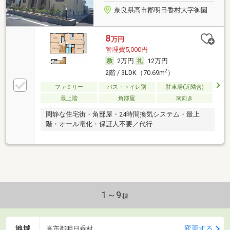
奈良県高市郡明日香村大字御園
8
万円
管理費5,000円
2万円
12万円
2
2階 / 3LDK（70.69m
）
ファミリー
バス・トイレ別
駐車場(近隣含)
最上階
角部屋
南向き
閑静な住宅街・角部屋・24時間換気システム・最上
階・オール電化・保証人不要／代行
1～9
棟
地域
変更する
高市郡明日香村