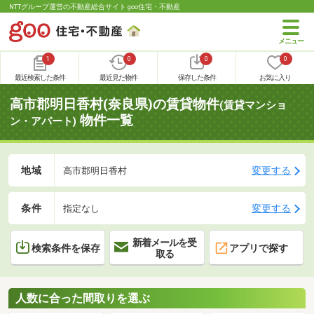
NTTグループ運営の不動産総合サイト goo住宅・不動産
1
0
0
0
最近検索した条件
最近見た物件
保存した条件
お気に入り
高市郡明日香村(奈良県)の賃貸物件
(賃貸マンショ
物件一覧
ン・アパート)
地域
変更する
高市郡明日香村
条件
変更する
指定なし
新着メールを受
検索条件を保存
アプリで探す
取る
人数に合った間取りを選ぶ