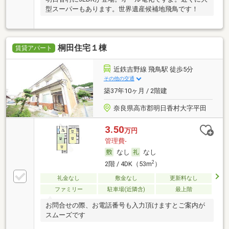
型スーパーもあります。世界遺産候補地飛鳥です！
桐田住宅１棟
賃貸アパート
近鉄吉野線 飛鳥駅 徒歩5分
その他の交通
築37年10ヶ月 / 2階建
奈良県高市郡明日香村大字平田
3.50
万円
管理費-
なし
なし
2
2階 / 4DK（53m
）
礼金なし
敷金なし
更新料なし
ファミリー
駐車場(近隣含)
最上階
お問合せの際、お電話番号も入力頂けますとご案内が
スムーズです