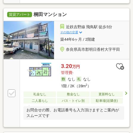
桐田マンション
賃貸アパート
近鉄吉野線 飛鳥駅 徒歩5分
その他の交通
築44年6ヶ月 / 2階建
奈良県高市郡明日香村大字平田
3.20
万円
管理費-
なし
なし
2
1階 / 2K（28m
）
礼金なし
敷金なし
更新料なし
二人暮らし
バス・トイレ別
駐車場(近隣含)
お問合せの際、お電話番号も入力頂けますとご案内が
スムーズです