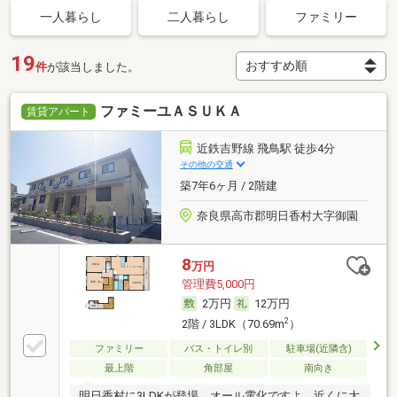
一人暮らし
二人暮らし
ファミリー
19
件
が該当しました。
ファミーユＡＳＵＫＡ
賃貸アパート
近鉄吉野線 飛鳥駅 徒歩4分
その他の交通
築7年6ヶ月 / 2階建
奈良県高市郡明日香村大字御園
8
万円
管理費5,000円
2万円
12万円
2
2階 / 3LDK（70.69m
）
ファミリー
バス・トイレ別
駐車場(近隣含)
最上階
角部屋
南向き
明日香村に3LDKが登場。オール電化ですよ。近くに大