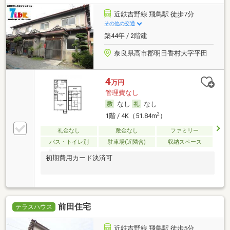
近鉄吉野線 飛鳥駅 徒歩7分
その他の交通
築44年 / 2階建
奈良県高市郡明日香村大字平田
4
万円
管理費なし
なし
なし
2
1階 / 4K（51.84m
）
礼金なし
敷金なし
ファミリー
バス・トイレ別
駐車場(近隣含)
収納スペース
初期費用カード決済可
前田住宅
テラスハウス
近鉄吉野線 飛鳥駅 徒歩5分