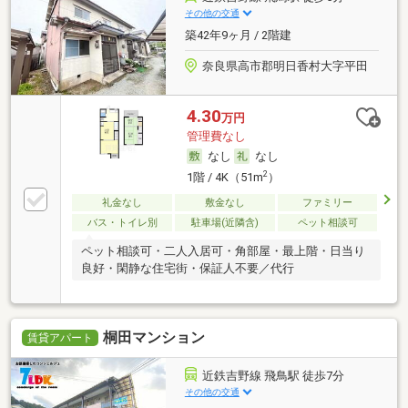
その他の交通
築42年9ヶ月 / 2階建
奈良県高市郡明日香村大字平田
4.30
万円
管理費なし
なし
なし
2
1階 / 4K（51m
）
礼金なし
敷金なし
ファミリー
バス・トイレ別
駐車場(近隣含)
ペット相談可
ペット相談可・二人入居可・角部屋・最上階・日当り
良好・閑静な住宅街・保証人不要／代行
桐田マンション
賃貸アパート
近鉄吉野線 飛鳥駅 徒歩7分
その他の交通