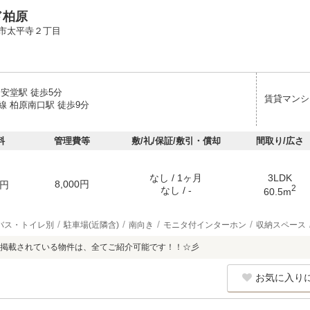
ド柏原
市太平寺２丁目
安堂駅 徒歩5分
賃貸マンシ
線 柏原南口駅 徒歩9分
料
管理費等
敷/礼/保証/敷引・償却
間取り/広さ
なし / 1ヶ月
3LDK
8,000円
円
2
なし / -
60.5m
バス・トイレ別
駐車場(近隣含)
南向き
モニタ付インターホン
収納スペース
掲載されている物件は、全てご紹介可能です！！☆彡
お気に入り