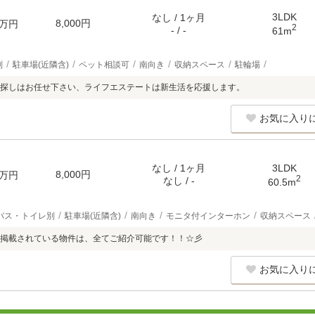
3LDK
なし / 1ヶ月
8,000円
万円
2
- / -
61m
別
駐車場(近隣含)
ペット相談可
南向き
収納スペース
駐輪場
探しはお任せ下さい、ライフエステートは新生活を応援します。
お気に入り
なし / 1ヶ月
3LDK
8,000円
万円
2
なし / -
60.5m
バス・トイレ別
駐車場(近隣含)
南向き
モニタ付インターホン
収納スペース
掲載されている物件は、全てご紹介可能です！！☆彡
お気に入り