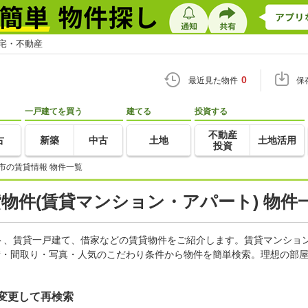
住宅・不動産
0
最近見た物件
保
一戸建てを買う
建てる
投資する
不動産
古
新築
中古
土地
土地活用
投資
市の賃貸情報 物件一覧
貸物件(賃貸マンション・アパート) 物件
ト、賃貸一戸建て、借家などの賃貸物件をご紹介します。賃貸マンショ
積・間取り・写真・人気のこだわり条件から物件を簡単検索。理想の部屋
変更して再検索