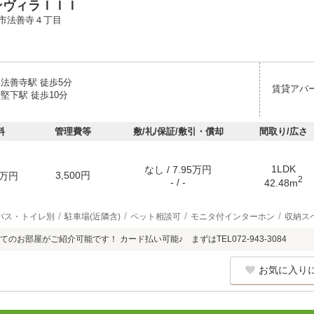
ンヴィラＩＩＩ
市法善寺４丁目
 法善寺駅 徒歩5分
賃貸アパ
堅下駅 徒歩10分
料
管理費等
敷/礼/保証/敷引・償却
間取り/広さ
1LDK
なし / 7.95万円
3,500円
万円
2
- / -
42.48m
バス・トイレ別
駐車場(近隣含)
ペット相談可
モニタ付インターホン
収納ス
のお部屋がご紹介可能です！ カード払い可能♪ まずはTEL072-943-3084
お気に入り