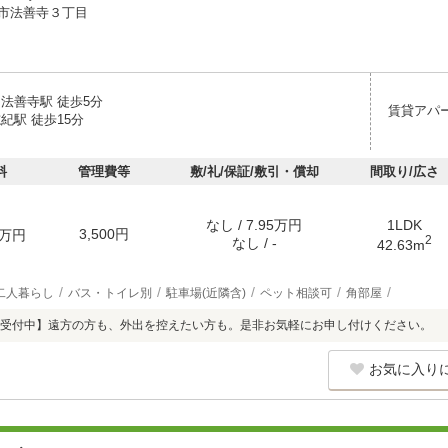
市法善寺３丁目
 法善寺駅 徒歩5分
賃貸アパ
紀駅 徒歩15分
料
管理費等
敷/礼/保証/敷引・償却
間取り/広さ
なし / 7.95万円
1LDK
3,500円
万円
2
なし / -
42.63m
二人暮らし
バス・トイレ別
駐車場(近隣含)
ペット相談可
角部屋
受付中】遠方の方も、外出を控えたい方も。是非お気軽にお申し付けください。
お気に入り