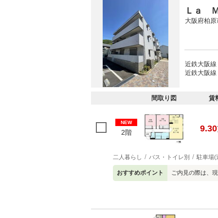
Ｌａ 
大阪府柏原
近鉄大阪線 
近鉄大阪線 
間取り図
賃
NEW
9.30
2階
二人暮らし
バス・トイレ別
駐車場(
おすすめポイント
ご内見の際は、現