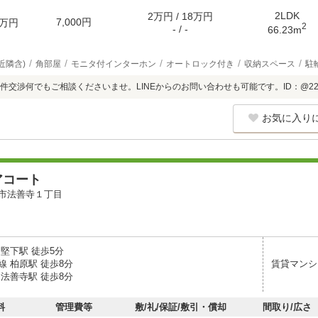
2LDK
2万円 / 18万円
7,000円
万円
2
- / -
66.23m
近隣含)
角部屋
モニタ付インターホン
オートロック付き
収納スペース
駐
交渉何でもご相談くださいませ。LINEからのお問い合わせも可能です。ID：@220a
お気に入り
アコート
市法善寺１丁目
堅下駅 徒歩5分
線 柏原駅 徒歩8分
賃貸マンシ
 法善寺駅 徒歩8分
料
管理費等
敷/礼/保証/敷引・償却
間取り/広さ