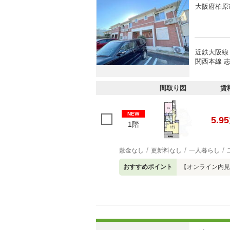
大阪府柏原
近鉄大阪線
関西本線 志
間取り図
賃
NEW
5.95
1階
敷金なし
更新料なし
一人暮らし
おすすめポイント
【オンライン内見