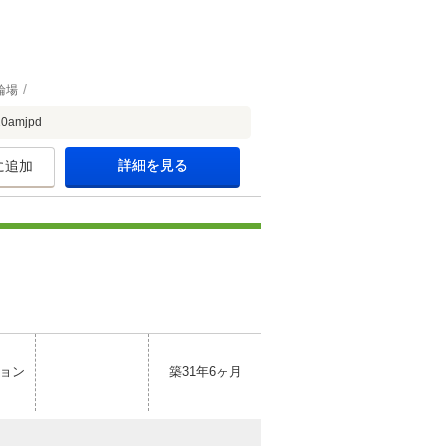
輪場
mjpd
詳細を見る
に追加
ョン
築31年6ヶ月