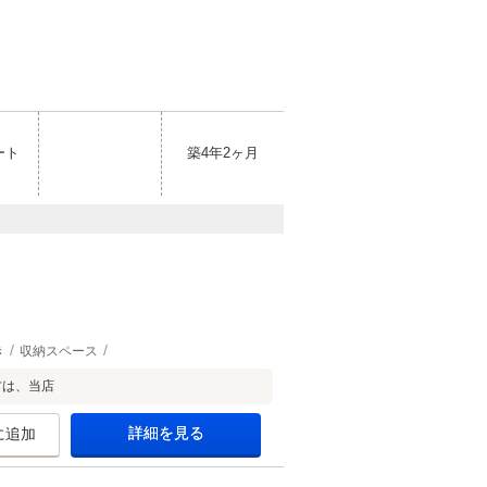
ート
築4年2ヶ月
き
収納スペース
方は、当店
詳細を見る
に追加