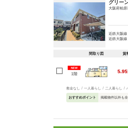
グリー
大阪府柏原
近鉄大阪線
近鉄大阪線 
間取り図
賃
NEW
5.95
1階
敷金なし
一人暮らし
二人暮らし
おすすめポイント
掲載物件以外も全て