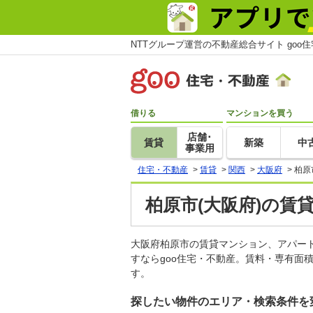
NTTグループ運営の不動産総合サイト goo
借りる
マンションを買う
店舗･
賃貸
新築
中
事業用
住宅・不動産
>
賃貸
>
関西
>
大阪府
>
柏原
柏原市(大阪府)の賃
大阪府柏原市の賃貸マンション、アパー
すならgoo住宅・不動産。賃料・専有面
す。
探したい物件のエリア・検索条件を