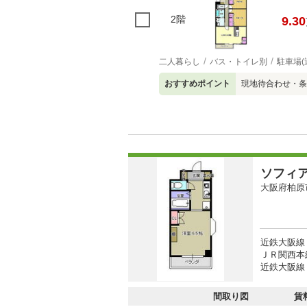
2階
9.30
二人暮らし
バス・トイレ別
駐車場(
おすすめポイント
現地待合わせ・条件
ソフィ
大阪府柏原
近鉄大阪線 
ＪＲ関西本
近鉄大阪線
間取り図
賃