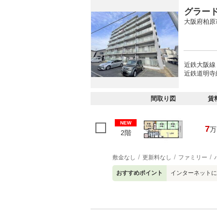
グラー
大阪府柏原
近鉄大阪線 
近鉄道明寺
間取り図
賃
NEW
7
万
2階
敷金なし
更新料なし
ファミリー
おすすめポイント
インターネットに