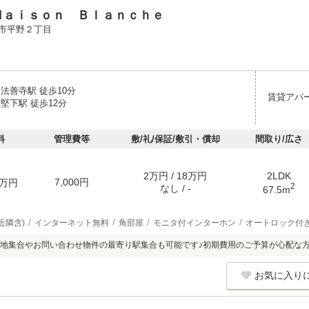
Ｍａｉｓｏｎ Ｂｌａｎｃｈｅ
市平野２丁目
法善寺駅 徒歩10分
賃貸アパ
堅下駅 徒歩12分
料
管理費等
敷/礼/保証/敷引・償却
間取り/広さ
2万円 / 18万円
2LDK
7,000円
万円
2
なし / -
67.5m
近隣含)
インターネット無料
角部屋
モニタ付インターホン
オートロック付
地集合やお問い合わせ物件の最寄り駅集合も可能です♪初期費用のご予算が心配な
お気に入り