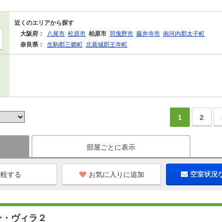
近くのエリアから探す
大阪府：
八尾市
松原市
柏原市
羽曳野市
藤井寺市
南河内郡太子町
奈良県：
生駒郡三郷町
北葛城郡王寺町
1
2
部屋ごとに表示
お気に入りに追加
空室状況
ン・ヴィラ２