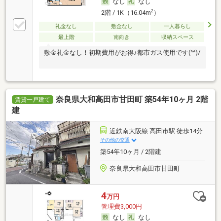
なし
なし
2
2階 / 1K（16.04m
）
礼金なし
敷金なし
一人暮らし
最上階
南向き
収納スペース
敷金礼金なし！初期費用がお得♪都市ガス使用です(^^)/
奈良県大和高田市甘田町 築54年10ヶ月 2階
賃貸一戸建て
建
近鉄南大阪線 高田市駅 徒歩14分
その他の交通
築54年10ヶ月 / 2階建
奈良県大和高田市甘田町
4
万円
管理費3,000円
なし
なし