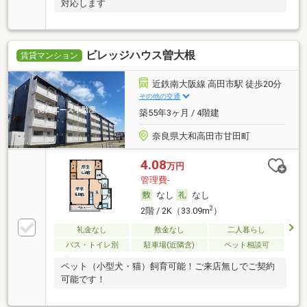
対応します
ビレッジハウス曽大根
賃貸マンション
近鉄南大阪線 高田市駅 徒歩20分
その他の交通
築55年3ヶ月 / 4階建
奈良県大和高田市甘田町
4.08
万円
管理費-
なし
なし
2
2階 / 2K（33.09m
）
礼金なし
敷金なし
二人暮らし
バス・トイレ別
駐車場(近隣含)
ペット相談可
ペット（小型犬・猫）飼育可能！ご来店無しでご契約
可能です！