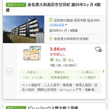
奈良県大和高田市甘田町 築55年3ヶ月 4階
賃貸アパート
建
近鉄南大阪線 高田市駅 徒歩20分
その他の交通
築55年3ヶ月 / 4階建
奈良県大和高田市甘田町
3.84
万円
管理費なし
なし
なし
2
1階 / 2K（33.09m
）
礼金なし
敷金なし
二人暮らし
バス・トイレ別
駐車場(近隣含)
ペット相談可
ペット相談可・二人入居可・角部屋・管理人巡回・日
当り良好・閑静な住宅街・ルームシェア可・高齢者相
談
ビレッジハウス曽大根２号棟
賃貸アパート