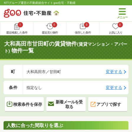
NTTグループ運営の不動産総合サイト goo住宅・不動産
1
0
0
0
最近検索した条件
最近見た物件
保存した条件
お気に入り
大和高田市甘田町の賃貸物件
(賃貸マンション・アパー
物件一覧
ト)
町
変更する
大和高田市／甘田町
条件
変更する
指定なし
新着メールを受
検索条件を保存
アプリで探す
取る
人数に合った間取りを選ぶ