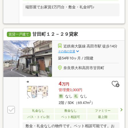
端部屋でお家賃2万円台・敷金・礼金0円♪
甘田町１２－２９貸家
賃貸一戸建て
近鉄南大阪線 高田市駅 徒歩14分
その他の交通
築54年10ヶ月 / 2階建
奈良県大和高田市甘田町
4
万円
管理費3,000円
なし
なし
2
2階 / 5DK（69.47m
）
礼金なし
敷金なし
ファミリー
バス・トイレ別
ペット相談可
最上階
敷金・礼金なしの物件です。ペット相談可能です。お