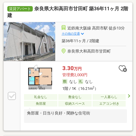
奈良県大和高田市甘田町 築36年11ヶ月 2階
賃貸アパート
建
近鉄南大阪線 高田市駅 徒歩13分
その他の交通
築36年11ヶ月 / 2階建
奈良県大和高田市甘田町
3.30
万円
管理費2,000円
なし
なし
2
1階 / 1K（16.21m
）
礼金なし
敷金なし
一人暮らし
角部屋
収納スペース
エアコン付き
角部屋・日当り良好・閑静な住宅街