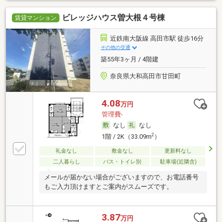
ビレッジハウス曽大根４号棟
賃貸マンション
近鉄南大阪線 高田市駅 徒歩16分
その他の交通
築55年3ヶ月 / 4階建
奈良県大和高田市甘田町
4.08
万円
管理費-
なし
なし
2
1階 / 2K（33.09m
）
礼金なし
敷金なし
更新料なし
二人暮らし
バス・トイレ別
駐車場(近隣含)
メールが届かない場合がございますので、お電話番号
もご入力頂けますとご案内がスムーズです。
3.87
万円