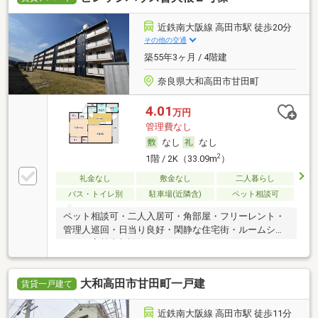
近鉄南大阪線 高田市駅 徒歩20分
その他の交通
築55年3ヶ月 / 4階建
奈良県大和高田市甘田町
4.01
万円
管理費なし
なし
なし
2
1階 / 2K（33.09m
）
礼金なし
敷金なし
二人暮らし
バス・トイレ別
駐車場(近隣含)
ペット相談可
ペット相談可・二人入居可・角部屋・フリーレント・
管理人巡回・日当り良好・閑静な住宅街・ルームシェ
ア可・高齢者相談
大和高田市甘田町一戸建
賃貸一戸建て
近鉄南大阪線 高田市駅 徒歩11分