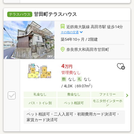
甘田町テラスハウス
テラスハウス
近鉄南大阪線 高田市駅 徒歩14分
その他の交通
築54年10ヶ月 / 2階建
奈良県大和高田市甘田町
4
万円
管理費なし
なし
なし
2
/ 4LDK（69.07m
）
礼金なし
敷金なし
ファミリー
モニタ付インターホ
バス・トイレ別
ペット相談可
ン
ペット相談可・二人入居可・初期費用カード決済可・
家賃カード決済可