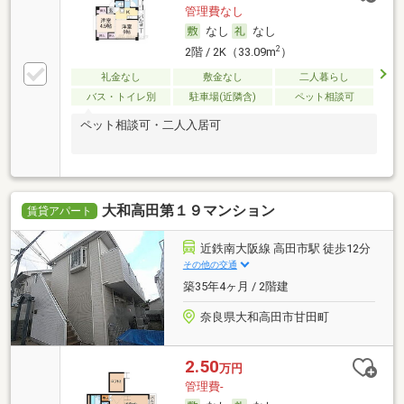
管理費なし
なし
なし
2
2階 / 2K（33.09m
）
礼金なし
敷金なし
二人暮らし
バス・トイレ別
駐車場(近隣含)
ペット相談可
ペット相談可・二人入居可
大和高田第１９マンション
賃貸アパート
近鉄南大阪線 高田市駅 徒歩12分
その他の交通
築35年4ヶ月 / 2階建
奈良県大和高田市甘田町
2.50
万円
管理費-