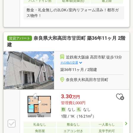
バス・トイレ別
駐車場(近隣含)
最上階
敷金・礼金無しの2LDK♪室内リフォーム済み！都市ガ
ス物件！
奈良県大和高田市甘田町 築36年11ヶ月 2階
賃貸アパート
建
近鉄南大阪線 高田市駅 徒歩13分
その他の交通
築36年11ヶ月 / 2階建
奈良県大和高田市甘田町
3.30
万円
管理費2,000円
なし
なし
2
1階 / 1K（16.21m
）
礼金なし
敷金なし
一人暮らし
角部屋
エアコン付き
見学予約可