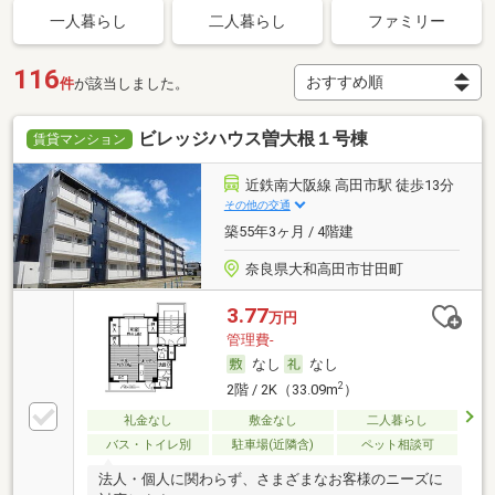
一人暮らし
二人暮らし
ファミリー
116
件
が該当しました。
ビレッジハウス曽大根１号棟
賃貸マンション
近鉄南大阪線 高田市駅 徒歩13分
その他の交通
築55年3ヶ月 / 4階建
奈良県大和高田市甘田町
3.77
万円
管理費-
なし
なし
2
2階 / 2K（33.09m
）
礼金なし
敷金なし
二人暮らし
バス・トイレ別
駐車場(近隣含)
ペット相談可
法人・個人に関わらず、さまざまなお客様のニーズに