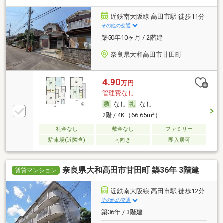
近鉄南大阪線 高田市駅 徒歩11分
その他の交通
築50年10ヶ月 / 2階建
奈良県大和高田市甘田町
4.90
万円
管理費なし
なし
なし
2
2階 / 4K（66.65m
）
礼金なし
敷金なし
ファミリー
駐車場(近隣含)
南向き
即入居可
奈良県大和高田市甘田町 築36年 3階建
賃貸マンション
近鉄南大阪線 高田市駅 徒歩12分
その他の交通
築36年 / 3階建