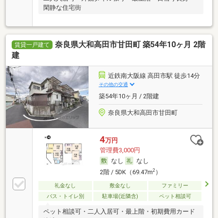
閑静な住宅街
奈良県大和高田市甘田町 築54年10ヶ月 2階
賃貸一戸建て
建
近鉄南大阪線 高田市駅 徒歩14分
その他の交通
築54年10ヶ月 / 2階建
奈良県大和高田市甘田町
4
万円
管理費3,000円
なし
なし
2
2階 / 5DK（69.47m
）
礼金なし
敷金なし
ファミリー
バス・トイレ別
駐車場(近隣含)
ペット相談可
ペット相談可・二人入居可・最上階・初期費用カード