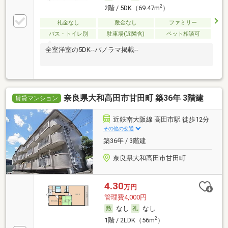
2
2階 / 5DK（69.47m
）
礼金なし
敷金なし
ファミリー
バス・トイレ別
駐車場(近隣含)
ペット相談可
全室洋室の5DK--パノラマ掲載--
奈良県大和高田市甘田町 築36年 3階建
賃貸マンション
近鉄南大阪線 高田市駅 徒歩12分
その他の交通
築36年 / 3階建
奈良県大和高田市甘田町
4.30
万円
管理費4,000円
なし
なし
2
1階 / 2LDK（56m
）