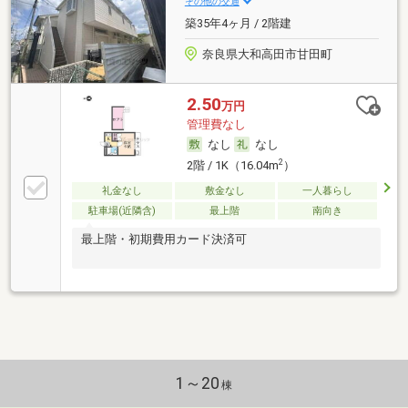
その他の交通
築35年4ヶ月 / 2階建
奈良県大和高田市甘田町
2.50
万円
管理費なし
なし
なし
2
2階 / 1K（16.04m
）
礼金なし
敷金なし
一人暮らし
駐車場(近隣含)
最上階
南向き
最上階・初期費用カード決済可
1～20
棟