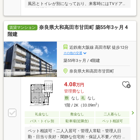
風呂とトイレが別になっており、来客時にはTVドアホ
ンで訪問者の顔を確認する事ができます。
奈良県大和高田市甘田町 築55年3ヶ月 4
賃貸マンション
階建
近鉄南大阪線 高田市駅 徒歩12分
その他の交通
築55年3ヶ月 / 4階建
奈良県大和高田市甘田町
4.08
万円
管理費なし
なし
なし
2
1階 / 2K（33.09m
）
礼金なし
敷金なし
二人暮らし
バス・トイレ別
駐車場(近隣含)
ペット相談可
ペット相談可・二人入居可・管理人常駐・管理人日
勤・日当り良好・閑静な住宅街・保証人不要／代行 ・