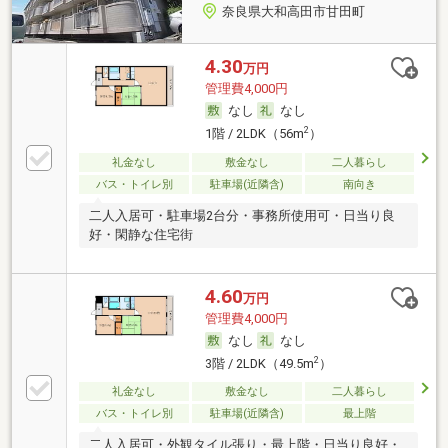
奈良県大和高田市甘田町
4.30
万円
管理費4,000円
なし
なし
2
1階 / 2LDK（56m
）
礼金なし
敷金なし
二人暮らし
バス・トイレ別
駐車場(近隣含)
南向き
二人入居可・駐車場2台分・事務所使用可・日当り良
好・閑静な住宅街
4.60
万円
管理費4,000円
なし
なし
2
3階 / 2LDK（49.5m
）
礼金なし
敷金なし
二人暮らし
バス・トイレ別
駐車場(近隣含)
最上階
二人入居可・外観タイル張り・最上階・日当り良好・