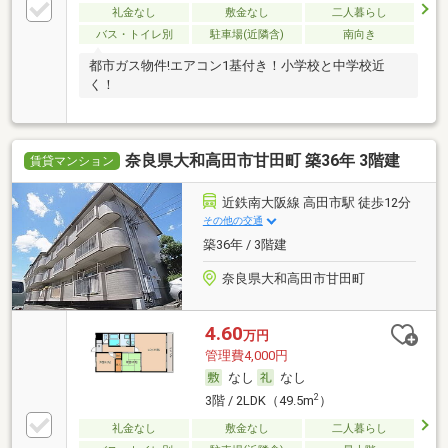
礼金なし
敷金なし
二人暮らし
バス・トイレ別
駐車場(近隣含)
南向き
都市ガス物件!エアコン1基付き！小学校と中学校近
く！
奈良県大和高田市甘田町 築36年 3階建
賃貸マンション
近鉄南大阪線 高田市駅 徒歩12分
その他の交通
築36年 / 3階建
奈良県大和高田市甘田町
4.60
万円
管理費4,000円
なし
なし
2
3階 / 2LDK（49.5m
）
礼金なし
敷金なし
二人暮らし