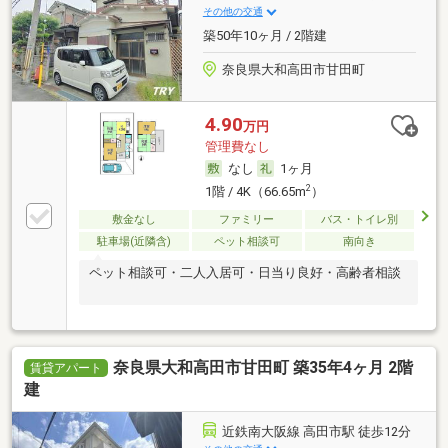
その他の交通
築50年10ヶ月 / 2階建
奈良県大和高田市甘田町
4.90
万円
管理費なし
なし
1ヶ月
2
1階 / 4K（66.65m
）
敷金なし
ファミリー
バス・トイレ別
駐車場(近隣含)
ペット相談可
南向き
ペット相談可・二人入居可・日当り良好・高齢者相談
奈良県大和高田市甘田町 築35年4ヶ月 2階
賃貸アパート
建
近鉄南大阪線 高田市駅 徒歩12分