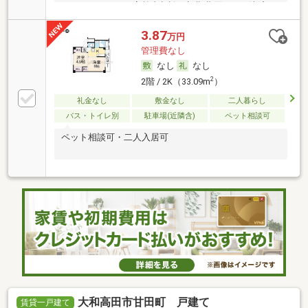
ルームシェア可・高齢者相談・初期費用カード決済可
3.87
万円
管理費なし
なし
なし
2
2階 / 2K（33.09m
）
礼金なし
敷金なし
二人暮らし
バス・トイレ別
駐車場(近隣含)
ペット相談可
ペット相談可・二人入居可
大和高田市甘田町 戸建て
賃貸一戸建て