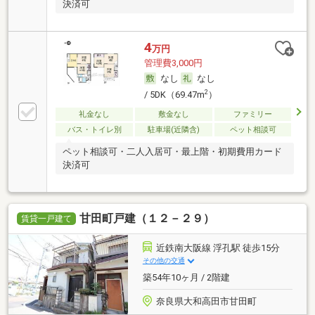
決済可
4
万円
管理費3,000円
なし
なし
2
/ 5DK（69.47m
）
礼金なし
敷金なし
ファミリー
バス・トイレ別
駐車場(近隣含)
ペット相談可
ペット相談可・二人入居可・最上階・初期費用カード
決済可
甘田町戸建（１２－２９）
賃貸一戸建て
近鉄南大阪線 浮孔駅 徒歩15分
その他の交通
築54年10ヶ月 / 2階建
奈良県大和高田市甘田町