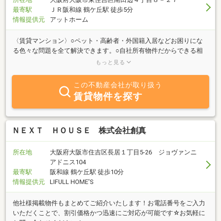
最寄駅
ＪＲ阪和線 鶴ケ丘駅 徒歩5分
情報提供元
アットホーム
〈賃貸マンション〉○ペット・高齢者・外国籍入居などお困りにな
る色々な問題を全て解決できます。○自社所有物件だからできる相
談も多数有ります。○生活環境の良い物件ばかり○大型犬も大歓迎＜
もっと見る
マンスリー・ウィークリーマンション＞△ペットも一緒に入居可能
△家具は当然！しかもトイレ・風呂はセパレートタイプ△急な引越
この不動産会社が取り扱う
や家の建替・リフォームなどの短期宿泊△生活備品まで取りそろえ
賃貸物件を探す
ています。
ＮＥＸＴ ＨＯＵＳＥ 株式会社創真
所在地
大阪府大阪市住吉区長居１丁目5-26 ジョヴァンニ
アドニス104
最寄駅
阪和線 鶴ケ丘駅 徒歩10分
情報提供元
LIFULL HOME'S
他社様掲載物件もまとめてご紹介いたします！お電話番号をご入力
いただくことで、割引価格かつ迅速にご対応が可能です☆お気軽に