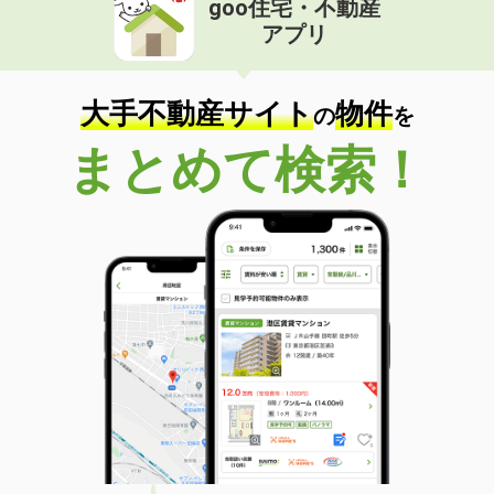
goo住宅・不動産
アプリ
大手不動産サイト
物件
の
を
まとめて検索！