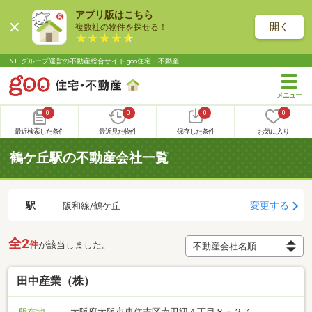
アプリ版はこちら
開く
複数社の物件を探せる！
NTTグループ運営の不動産総合サイト goo住宅・不動産
0
0
0
0
最近検索した条件
最近見た物件
保存した条件
お気に入り
鶴ケ丘駅の不動産会社一覧
駅
変更する
阪和線/鶴ケ丘
全2
件
が該当しました。
田中産業（株）
所在地
大阪府大阪市東住吉区南田辺４丁目８－２７