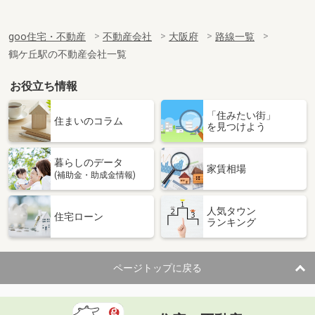
goo住宅・不動産
不動産会社
大阪府
路線一覧
鶴ケ丘駅の不動産会社一覧
お役立ち情報
「住みたい街」
住まいのコラム
を見つけよう
暮らしのデータ
家賃相場
(補助金・助成金情報)
人気タウン
住宅ローン
ランキング
ページトップに戻る