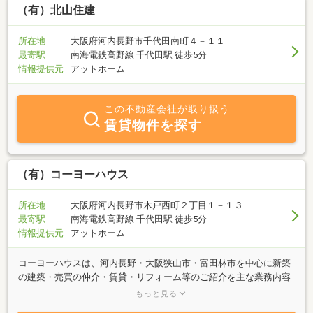
（有）北山住建
所在地
大阪府河内長野市千代田南町４－１１
最寄駅
南海電鉄高野線 千代田駅 徒歩5分
情報提供元
アットホーム
この不動産会社が取り扱う
賃貸物件を探す
（有）コーヨーハウス
所在地
大阪府河内長野市木戸西町２丁目１－１３
最寄駅
南海電鉄高野線 千代田駅 徒歩5分
情報提供元
アットホーム
コーヨーハウスは、河内長野・大阪狭山市・富田林市を中心に新築
の建築・売買の仲介・賃貸・リフォーム等のご紹介を主な業務内容
とする会社です。新築の土地探しから始めて、設計のプランニング
もっと見る
等、女性目線で考えたプラン、または動線を考えた住まい造りのお