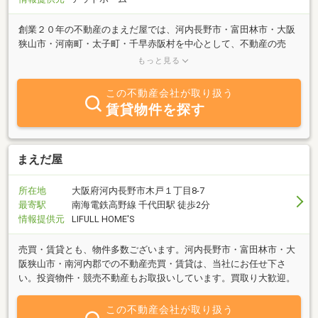
創業２０年の不動産のまえだ屋では、河内長野市・富田林市・大阪
狭山市・河南町・太子町・千早赤阪村を中心として、不動産の売
買・賃貸・仲介・管理・リフォーム・活用を行っております。ま
もっと見る
た、競売不動産の入札のアドバイスや任意売却も行っております。
収益物件・リゾート物件に関しましては、日本全国対応いたしてお
この不動産会社が取り扱う
りますので、お気軽にご相談下さい。
賃貸物件を探す
まえだ屋
所在地
大阪府河内長野市木戸１丁目8-7
最寄駅
南海電鉄高野線 千代田駅 徒歩2分
情報提供元
LIFULL HOME'S
売買・賃貸とも、物件多数ございます。河内長野市・富田林市・大
阪狭山市・南河内郡での不動産売買・賃貸は、当社にお任せ下さ
い。投資物件・競売不動産もお取扱いしています。買取り大歓迎。
この不動産会社が取り扱う