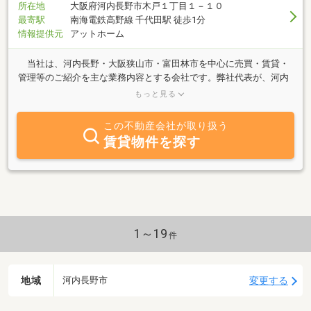
所在地
大阪府河内長野市木戸１丁目１－１０
最寄駅
南海電鉄高野線 千代田駅 徒歩1分
情報提供元
アットホーム
当社は、河内長野・大阪狭山市・富田林市を中心に売買・賃貸・
管理等のご紹介を主な業務内容とする会社です。弊社代表が、河内
長野市出身の為、宅地造成前、造成後のあらゆる情報からその町の
もっと見る
お店・教育・医療・福祉まで幅広く熟知しております。“地域ととも
に”をモットーにきめ細やかな情報提供ができるような会社づくりを
この不動産会社が取り扱う
目指しております。また、ＪＴＩ“一般社団法人移住住み替え支援機
賃貸物件を探す
構”に加盟しております。空室対策等、地域の活性化にも力をいれて
おります。
1～19
件
地域
変更する
河内長野市