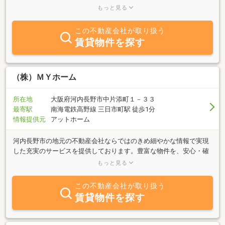
り扱う不動産屋です。居住用と一言に言いましても、売買物件もあ
もっと見る
れば賃貸住宅もありますが、弊社では、お客様にとって最適のご提
案が出来るよう、お一人お一人にとって、ご購入されるのが一番良
この不動産会社が取り扱う
いのか、または今は賃貸住宅をお借りになる方が適しているのか
賃貸物件を探す
を、不動産のプロとして、責任を持ってご提示させて頂きます。不
動産をお探しの際には、どうぞお気軽にお声がけ下さい。「貴方に
とっての最適をご提案させていただきます」。
（株）ＭＹホーム
所在地
大阪府河内長野市中片添町１－３３
最寄駅
南海電鉄高野線 三日市町駅 徒歩1分
情報提供元
アットホーム
河内長野市の地元の不動産会社ならではのきめ細やかな情報で実現
した充実のサービスを提供しております。豊富な物件を、安心・確
実・スピーディにご紹介いたします。当社は南海高野線「三日市
もっと見る
町」駅徒歩１分の場所にございます。河内長野市にて物件をご売却
ご購入をご検討の方は、お気軽にご来店下さいませ。当社HP：
この不動産会社が取り扱う
https://my-home.estate/
賃貸物件を探す