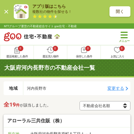
アプリ版はこちら
開く
複数社の物件を探せる！
NTTグループ運営の不動産総合サイト goo住宅・不動産
0
0
0
0
最近検索した条件
最近見た物件
保存した条件
お気に入り
大阪府河内長野市の不動産会社一覧
地域
変更する
河内長野市
全19
件
が該当しました。
アローラル三共住販（株）
所在地
大阪府河内長野市原町５丁目１－１