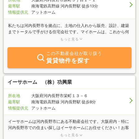
最寄駅
南海電鉄高野線 河内長野駅 徒歩13分
情報提供元
アットホーム
私たちは河内長野市を拠点に、土地の仕入れから販売、設計、建築
までトータルで手がける住宅会社です。マイホームは、これから何
十年と暮らしていく大切な場所。だからこそ、建てて終わりではな
もっと見る
く、その先もずっと寄り添える存在でありたいと考えています。住
まいの性能にもこだわり、「高気密・高断熱・高耐震・高耐久」を
この不動産会社が取り扱う
ベースに、安心して長く暮らせる家づくりを行っています。自社ブ
賃貸物件を探す
ランド「アローラホーム」は、グループ会社である（株）アローラ
が設計・施工・アフターまで一貫してサポート。さまざまなライフ
スタイルに合う住まいを日々追求しています。ショールームやスキ
ップフロアのモデルハウスもご見学いただけます。河内長野市にお
イーサホーム （株）功興業
越しの際は、ぜひ気軽にお立ち寄りください。
所在地
大阪府河内長野市栄町１３－６
最寄駅
南海電鉄高野線 河内長野駅 徒歩8分
情報提供元
アットホーム
イーサホームは河内長野市にある不動産会社です。大阪府内・特に
河内長野市での住まい探しはイーサホームにお任せください！お客
様の希望にあった物件を親身になってお探しします。不動産のこと
もっと見る