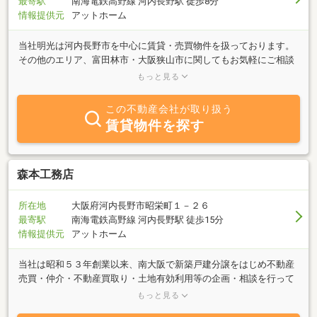
最寄駅
南海電鉄高野線 河内長野駅 徒歩8分
情報提供元
アットホーム
当社明光は河内長野市を中心に賃貸・売買物件を扱っております。
その他のエリア、富田林市・大阪狭山市に関してもお気軽にご相談
下さい。どんな些細な事でも丁寧に全力でお手伝いさせて頂きます
もっと見る
ので不動産の事ならぜひ、明光不動産へお問合せ下さいませ！
この不動産会社が取り扱う
賃貸物件を探す
森本工務店
所在地
大阪府河内長野市昭栄町１－２６
最寄駅
南海電鉄高野線 河内長野駅 徒歩15分
情報提供元
アットホーム
当社は昭和５３年創業以来、南大阪で新築戸建分譲をはじめ不動産
売買・仲介・不動産買取り・土地有効利用等の企画・相談を行って
います。建築では一戸建・店舗・事務所の新築から注文住宅、増改
もっと見る
築・リフォーム工事の設計施工を行っています。地元の強みを活か