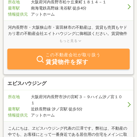
所在地
大阪府河内長野市松ケ丘東町１８１４－１
最寄駅
南海電鉄高野線 滝谷駅 徒歩4分
情報提供元
アットホーム
河内長野市・大阪狭山市・富田林市の不動産は、賃貸も売買もヤド
カリ君の不動産会社エイトハウジングに御相談ください。賃貸物件
は、アパート・マンション・貸家・貸店舗・貸事務所・貸工場など
もっと見る
幅広く取りそろえ、地域に密着した物件情報をご提供させていただ
いております。
この不動産会社が取り扱う
賃貸物件を探す
エビスハウジング
所在地
大阪府河内長野市汐の宮町３－９ハイム汐ノ宮１０
１
最寄駅
近鉄長野線 汐ノ宮駅 徒歩5分
情報提供元
アットホーム
こんにちは、ヱビスハウジング代表の江澤です。弊社は、不動産の
中でも、お客様にとって一番身近である居住用の住宅をメインに取