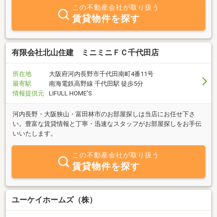
し豊富な経験と実績、信頼の責任施工・販売、スピーディな対応を
この不動産会社が取り扱う
心掛け日々努めております。想いをかたちに暮らしに夢を応援する
賃貸物件を探す
当社へ、お気軽にご相談・お問い合せ下さい。
有限会社北山住建 ミニミニＦＣ千代田店
所在地
大阪府河内長野市千代田南町4番11号
最寄駅
南海電鉄高野線 千代田駅 徒歩5分
情報提供元
LIFULL HOME'S
河内長野・大阪狭山・富田林市のお部屋探しは当店にお任せ下さ
い。豊富な賃貸情報と丁寧・迅速なスタッフがお部屋探しをお手伝
いいたします。
この不動産会社が取り扱う
賃貸物件を探す
ユーケイホームズ（株）