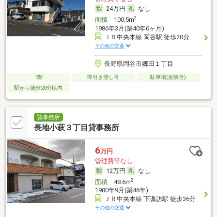
24万円
なし
2
面積
100.5m
1986年3月(築40年6ヶ月)
ＪＲ中央本線 岡谷駅 徒歩20分
その他の交通
長野県岡谷市郷田１丁目
1階
即引き渡し可
駐車場(近隣含)
駅から徒歩20分以内
貸事務所
長地小萩３丁目貸事務所
6
万円
管理費等なし
12万円
なし
2
面積
48.6m
1980年9月(築46年)
ＪＲ中央本線 下諏訪駅 徒歩36分
その他の交通