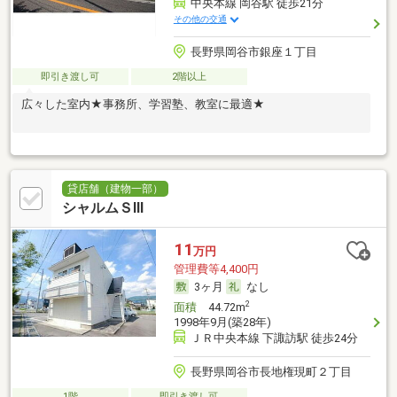
中央本線 岡谷駅 徒歩21分
その他の交通
長野県岡谷市銀座１丁目
即引き渡し可
2階以上
広々した室内★事務所、学習塾、教室に最適★
貸店舗（建物一部）
シャルムＳⅢ
11
万円
管理費等4,400円
3ヶ月
なし
2
面積
44.72m
1998年9月(築28年)
ＪＲ中央本線 下諏訪駅 徒歩24分
長野県岡谷市長地権現町２丁目
1階
即引き渡し可