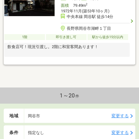
2
面積
79.49m
1972年11月(築53年10ヶ月)
中央本線 岡谷駅 徒歩14分
長野県岡谷市湖畔１丁目
1階
即引き渡し可
駅から徒歩15分以内
飲食店可！現況引渡し。2階に和室客間あります！
1～20
件
地域
変更する
岡谷市
条件
変更する
指定なし