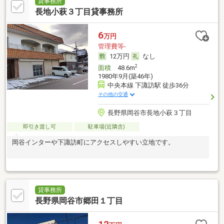
貸事務所
長地小萩３丁目貸事務所
6
万円
管理費等-
12万円
なし
2
面積
48.6m
1980年9月(築46年)
中央本線 下諏訪駅 徒歩36分
その他の交通
長野県岡谷市長地小萩３丁目
即引き渡し可
駐車場(近隣含)
岡谷インターや下諏訪町にアクセスしやすい立地です。
貸事務所
長野県岡谷市郷田１丁目