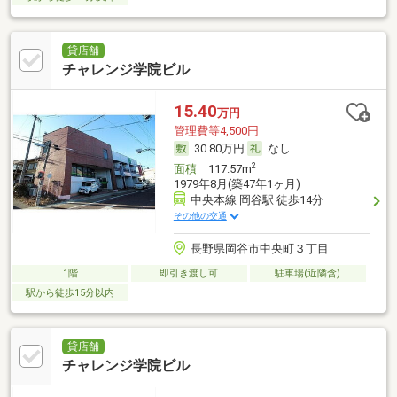
貸店舗
チャレンジ学院ビル
15.40
万円
管理費等4,500円
30.80万円
なし
2
面積
117.57m
1979年8月(築47年1ヶ月)
中央本線 岡谷駅 徒歩14分
その他の交通
長野県岡谷市中央町３丁目
1階
即引き渡し可
駐車場(近隣含)
駅から徒歩15分以内
貸店舗
チャレンジ学院ビル