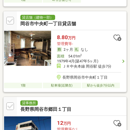
貸店舗（建物一部）
岡谷市中央町一丁目貸店舗
8.80
万円
管理費等-
2ヶ月
なし
2
面積
54.01m
1979年4月(築47年5ヶ月)
ＪＲ中央本線 岡谷駅 徒歩7分
長野県岡谷市中央町１丁目
1階
駐車場(近隣含)
駅から徒歩7分以内
貸事務所
長野県岡谷市郷田１丁目
12
万円
管理費等なし