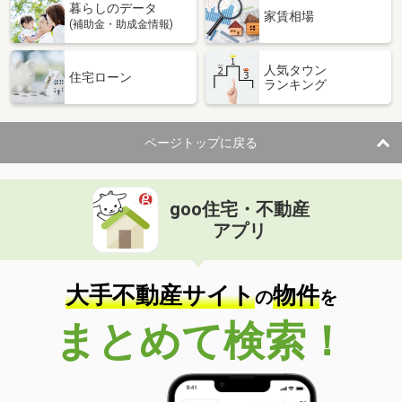
暮らしのデータ
家賃相場
(補助金・助成金情報)
人気タウン
住宅ローン
ランキング
ページトップに戻る
goo住宅・不動産
アプリ
大手不動産サイト
物件
の
を
まとめて検索！