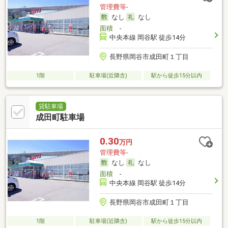
管理費等-
なし
なし
面積
-
中央本線 岡谷駅 徒歩14分
長野県岡谷市成田町１丁目
1階
駐車場(近隣含)
駅から徒歩15分以内
貸駐車場
成田町駐車場
0.30
万円
管理費等-
なし
なし
面積
-
中央本線 岡谷駅 徒歩14分
長野県岡谷市成田町１丁目
1階
駐車場(近隣含)
駅から徒歩15分以内