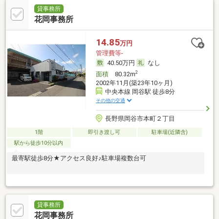
貸事務所
花岡事務所
14.85
万円
管理費等-
40.50万円
なし
2
面積
80.32m
2002年11月(築23年10ヶ月)
中央本線 岡谷駅 徒歩8分
その他の交通
長野県岡谷市本町２丁目
1階
即引き渡し可
駐車場(近隣含)
駅から徒歩10分以内
最寄駅徒歩8分★アクセス良好♪駐車場複数台可
貸事務所
花岡事務所