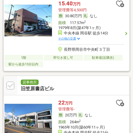
15.40
万円
管理費等4,500円
30.80万円
なし
2
面積
117.57m
1979年8月(築47年1ヶ月)
中央本線 岡谷駅 徒歩14分
その他の交通
長野県岡谷市中央町３丁目
1階
即引き渡し可
駐車場(近隣含)
駅から徒歩15分以内
貸事務所
旧笠原書店ビル
22
万円
管理費等-
20万円
なし
2
面積
264m
1965年10月(築60年11ヶ月)
中央本線 岡谷駅 徒歩21分