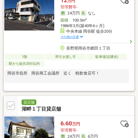
12
万円
管理費等-
24万円
なし
2
面積
100.5m
1986年3月(築40年6ヶ月)
中央本線 岡谷駅 徒歩20分
その他の交通
長野県岡谷市郷田１丁目
1階
即引き渡し可
駐車場(近隣含)
駅から徒歩20分以内
岡谷市役所 岡谷商工会議所 近く 軽飲食店可！
貸店舗
湖畔１丁目貸店舗
6.60
万円
管理費等-
24万円
6万円