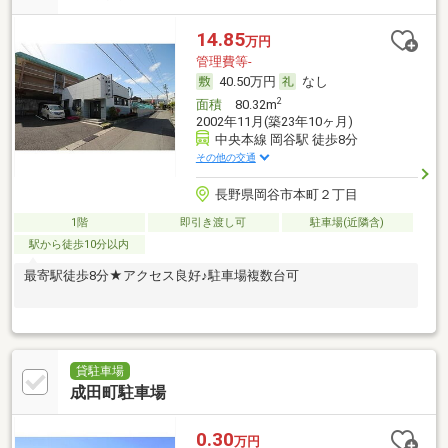
14.85
万円
管理費等-
40.50万円
なし
2
面積
80.32m
2002年11月(築23年10ヶ月)
中央本線 岡谷駅 徒歩8分
その他の交通
長野県岡谷市本町２丁目
1階
即引き渡し可
駐車場(近隣含)
駅から徒歩10分以内
最寄駅徒歩8分★アクセス良好♪駐車場複数台可
貸駐車場
成田町駐車場
0.30
万円