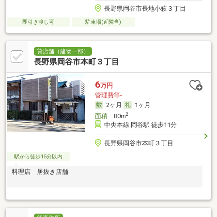
長野県岡谷市長地小萩３丁目
即引き渡し可
駐車場(近隣含)
貸店舗（建物一部）
長野県岡谷市本町３丁目
6
万円
管理費等-
2ヶ月
1ヶ月
2
面積
80m
中央本線 岡谷駅 徒歩11分
長野県岡谷市本町３丁目
駅から徒歩15分以内
料理店 居抜き店舗