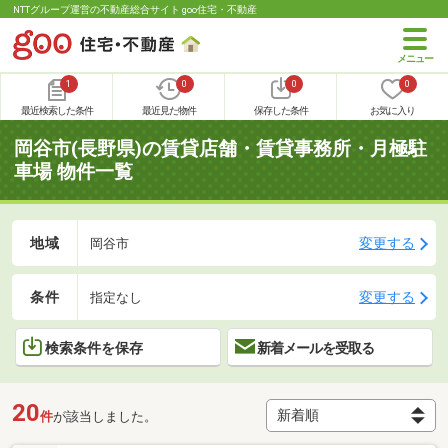
NTTグループ運営の不動産総合サイト goo住宅・不動産
1
0
0
0
最近検索した条件
最近見た物件
保存した条件
お気に入り
岡谷市(長野県)の賃貸店舗・賃貸事務所・月極駐
車場 物件一覧
地域
変更する
岡谷市
条件
変更する
指定なし
検索条件を保存
新着メールを受取る
20
件
が該当しました。