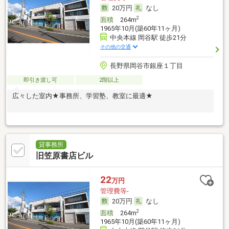
20万円
なし
2
面積
264m
1965年10月(築60年11ヶ月)
中央本線 岡谷駅 徒歩21分
その他の交通
長野県岡谷市銀座１丁目
即引き渡し可
2階以上
広々した室内★事務所、学習塾、教室に最適★
貸事務所
旧笠原書店ビル
22
万円
管理費等-
20万円
なし
2
面積
264m
1965年10月(築60年11ヶ月)