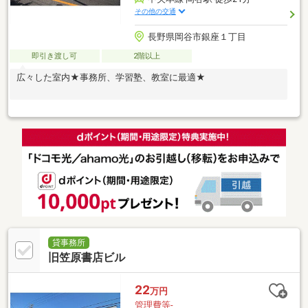
その他の交通
長野県岡谷市銀座１丁目
即引き渡し可
2階以上
広々した室内★事務所、学習塾、教室に最適★
貸事務所
旧笠原書店ビル
22
万円
管理費等-