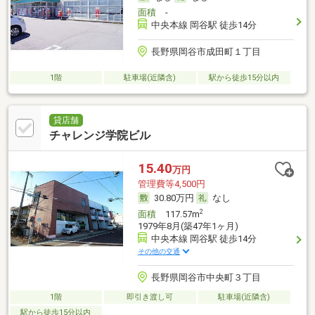
面積
-
中央本線 岡谷駅 徒歩14分
長野県岡谷市成田町１丁目
1階
駐車場(近隣含)
駅から徒歩15分以内
貸店舗
チャレンジ学院ビル
15.40
万円
管理費等4,500円
30.80万円
なし
2
面積
117.57m
1979年8月(築47年1ヶ月)
中央本線 岡谷駅 徒歩14分
その他の交通
長野県岡谷市中央町３丁目
1階
即引き渡し可
駐車場(近隣含)
駅から徒歩15分以内