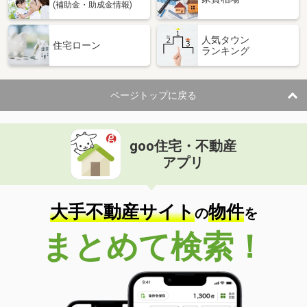
(補助金・助成金情報)
人気タウン
住宅ローン
ランキング
ページトップに戻る
goo住宅・不動産
アプリ
大手不動産サイト
物件
の
を
まとめて検索！