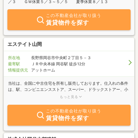
／３ ＧＷ休業５／３～５／５ 夏季休業８／１３
この不動産会社が取り扱う
賃貸物件を探す
エステイト山岡
所在地
長野県岡谷市中央町２丁目５－３
最寄駅
ＪＲ中央本線 岡谷駅 徒歩12分
情報提供元
アットホーム
当社は、全国に中古住宅を所有し販売しております。仕入れの条件
は、駅、コンビニエンスストア、スーパー、ドラックストアー、小
中学校、病院は２０００m以内でなるべく築浅です。リビングダイ
もっと見る
ニングが広い物件を仕入れの条件にしています。リフォームを要す
る物件は、広いリビングに改築し、オート開閉洗浄トイレ、お湯張
この不動産会社が取り扱う
り追い焚きユニットバス、洗面化粧台は小物が隠れる収納タイプに
賃貸物件を探す
入れ替えます。外壁・壁屋根塗装は、耐久性に優れた上質の材料を
使っています。「自分が住みたい家しか提供しない」「全ての物件
を大切に」をモットーにスタッフ全員が全力で手掛け努力していま