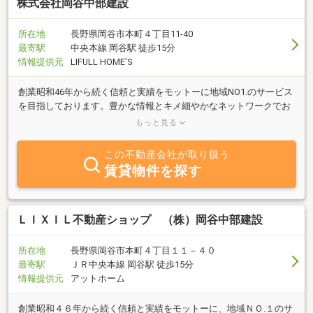
す。 是非当社の自信作の家をご覧ください。
株式会社岡谷中部建設
所在地
長野県岡谷市本町４丁目11-40
最寄駅
中央本線 岡谷駅 徒歩15分
情報提供元
LIFULL HOME'S
創業昭和46年から続く信頼と実績をモットーに地域NO1.のサービス
を目指しております。豊かな情報とキメ細やかなネットワークでお
客様のお力になります。お気軽にお問い合わせ下さい。お待ちして
もっと見る
おります。
この不動産会社が取り扱う
賃貸物件を探す
ＬＩＸＩＬ不動産ショップ （株）岡谷中部建設
所在地
長野県岡谷市本町４丁目１１－４０
最寄駅
ＪＲ中央本線 岡谷駅 徒歩15分
情報提供元
アットホーム
創業昭和４６年から続く信頼と実績をモットーに、地域ＮＯ.１のサ