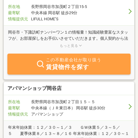
所在地
長野県岡谷市加茂町２丁目15-5
最寄駅
中央本線 岡谷駅 徒歩29分
情報提供元
LIFULL HOME'S
岡谷市・下諏訪町ナンバーワン１の情報量！知識経験豊富なスタッ
フが、お部屋探しをお手伝いさせていだだきます。個人契約から法
人契約、社宅代行契約まで可能です。皆様のご来店を心よりお待ち
もっと見る
しております！
この不動産会社が取り扱う
賃貸物件を探す
アパマンショップ岡谷店
所在地
長野県岡谷市加茂町２丁目１５－５
最寄駅
中央本線（ＪＲ東日本） 岡谷駅 徒歩30分
情報提供元
アパマンショップ
年末年始休業：１２／３０～１／３ ＧＷ休業５／３～５／
５ 夏季休業８／１３～８／１６ 年末年始休業：１２／３０～１