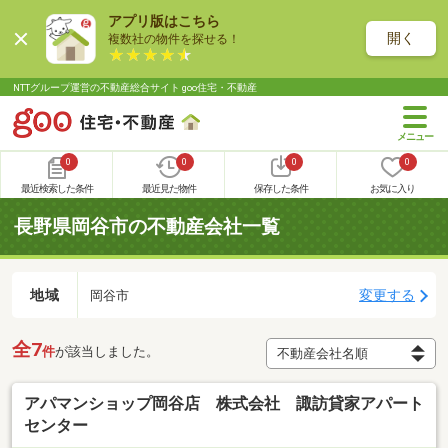
アプリ版はこちら
開く
複数社の物件を探せる！
NTTグループ運営の不動産総合サイト goo住宅・不動産
0
0
0
0
最近検索した条件
最近見た物件
保存した条件
お気に入り
長野県岡谷市の不動産会社一覧
地域
変更する
岡谷市
全7
件
が該当しました。
アパマンショップ岡谷店 株式会社 諏訪貸家アパート
センター