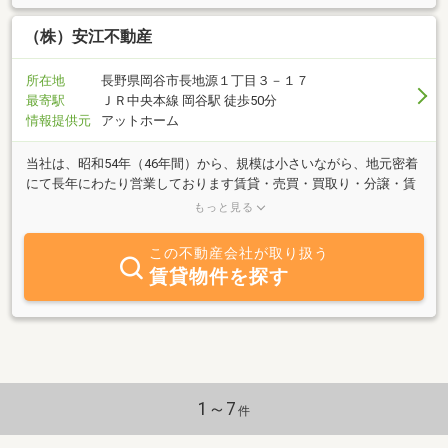
（株）安江不動産
所在地
長野県岡谷市長地源１丁目３－１７
最寄駅
ＪＲ中央本線 岡谷駅 徒歩50分
情報提供元
アットホーム
当社は、昭和54年（46年間）から、規模は小さいながら、地元密着
にて長年にわたり営業しております賃貸・売買・買取り・分譲・賃
貸管理など多岐に渡り、取り扱いをしておりますので、豊富な経験
もっと見る
をもとに、お客様のさまざまなご相談・ご提案に対応することがで
きます近年では、空き家・空き地の売却・活用等に、積極的にと取
この不動産会社が取り扱う
り組んでおります地元系の不動産業者のお店に行くには、抵抗があ
賃貸物件を探す
る方は多いと思います弊社は、事務的ではなく、初めての方でもお
気軽にご相談できる雰囲気づくりをしておりますので、ぜひ、お気
軽な相談窓口としてご利用下さい長年培ったノウハウと経験に基づ
き、お客様の立場になって、「わかりやすい説明・丁寧な対応」を
させて頂いております ・・・どんなことでもお気軽にご相談下さい
1～7
件