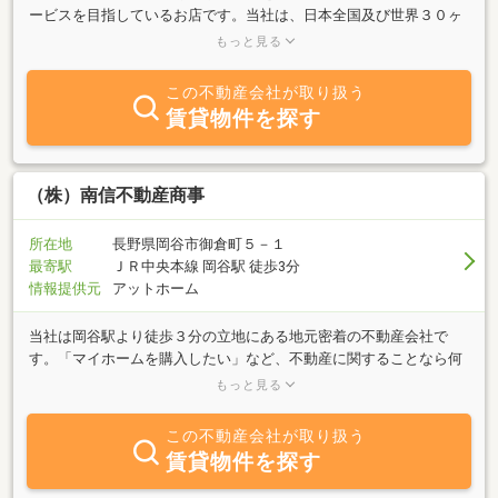
ービスを目指しているお店です。当社は、日本全国及び世界３０ヶ
国にチェーン店をもつＥＲＡ ＬＩＸＩＬ不動産ショップに加盟し
もっと見る
幅広い情報を提供することができます。豊かな情報とキメ細かなネ
ットワークであなたのお力になります。ご来店、お電話、メール等
この不動産会社が取り扱う
お気軽にお問い合わせ下さい。スタッフ一同心よりお待ちしており
賃貸物件を探す
ます。
（株）南信不動産商事
所在地
長野県岡谷市御倉町５－１
最寄駅
ＪＲ中央本線 岡谷駅 徒歩3分
情報提供元
アットホーム
当社は岡谷駅より徒歩３分の立地にある地元密着の不動産会社で
す。「マイホームを購入したい」など、不動産に関することなら何
でもご相談下さい。親身になってお客様の住まい探しをサポート致
もっと見る
します。売買から賃貸まで、住まいのことなら操業52年（昭和38年
4月）南信不動産商事にお気軽にお問い合わせ下さい。
この不動産会社が取り扱う
賃貸物件を探す