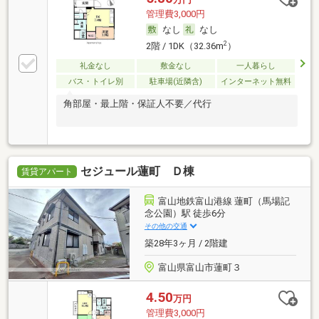
管理費3,000円
なし
なし
2
2階 / 1DK（32.36m
）
礼金なし
敷金なし
一人暮らし
バス・トイレ別
駐車場(近隣含)
インターネット無料
角部屋・最上階・保証人不要／代行
セジュール蓮町 Ｄ棟
賃貸アパート
富山地鉄富山港線 蓮町（馬場記
念公園）駅 徒歩6分
その他の交通
築28年3ヶ月 / 2階建
富山県富山市蓮町３
4.50
万円
管理費3,000円