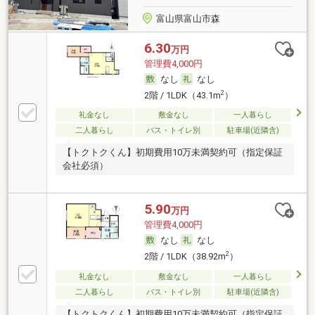
富山県富山市森
6.30
万円
管理費4,000円
なし
なし
2
2階 / 1LDK（43.1m
）
礼金なし
敷金なし
一人暮らし
二人暮らし
バス・トイレ別
駐車場(近隣含)
【トクトクくん】初期費用10万未満契約可（指定保証
会社必須）
5.90
万円
管理費4,000円
なし
なし
2
2階 / 1LDK（38.92m
）
礼金なし
敷金なし
一人暮らし
二人暮らし
バス・トイレ別
駐車場(近隣含)
【トクトクくん】初期費用10万未満契約可（指定保証