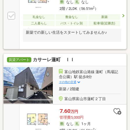
なし
なし
2
2階 / 2LDK（56.51m
）
礼金なし
敷金なし
新築
二人暮らし
バス・トイレ別
駐車場(近隣含)
新築での新しい生活をスタートしてみませんか♪
カサーレ蓮町 ＩＩ
賃貸アパート
富山地鉄富山港線 蓮町（馬場記
念公園）駅 徒歩8分
その他の交通
新築 / 2階建
富山県富山市蓮町２丁目
7.60
万円
管理費5,000円
なし
1ヶ月
2