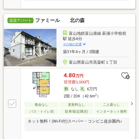
ファミール 北の森
賃貸アパート
富山地鉄富山港線 萩浦小学校前
駅 徒歩6分
その他の交通
築31年4ヶ月 / 2階建
富山県富山市高畠町１丁目
4.80
万円
管理費3,000円
なし
6万円
2
2階 / 2DK（42.6m
）
敷金なし
更新料なし
二人暮らし
バス・トイレ別
駐車場(近隣含)
インターネット無料
ネット無料！(Wi-Fi付)スーパー・コンビニ徒歩圏内♪