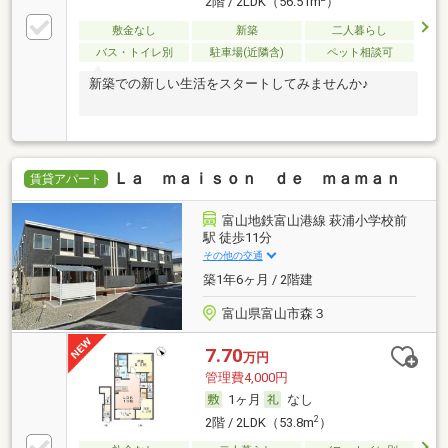
2階 / 2LDK（56.51m
）
敷金なし
新築
二人暮らし
バス・トイレ別
駐車場(近隣含)
ペット相談可
新築での新しい生活をスタートしてみませんか♪
Ｌａ ｍａｉｓｏｎ ｄｅ ｍａｍａｎ
賃貸アパート
富山地鉄富山港線 萩浦小学校前
駅 徒歩11分
その他の交通
築1年6ヶ月 / 2階建
富山県富山市森３
7.70
万円
管理費4,000円
1ヶ月
なし
2
2階 / 2LDK（53.8m
）