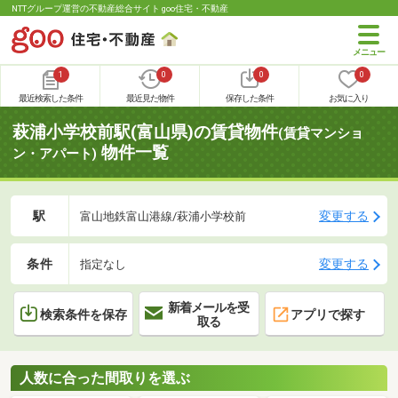
NTTグループ運営の不動産総合サイト goo住宅・不動産
1
0
0
0
最近検索した条件
最近見た物件
保存した条件
お気に入り
萩浦小学校前駅(富山県)の賃貸物件
(賃貸マンショ
物件一覧
ン・アパート)
駅
変更する
富山地鉄富山港線/萩浦小学校前
条件
変更する
指定なし
新着メールを受
検索条件を保存
アプリで探す
取る
人数に合った間取りを選ぶ