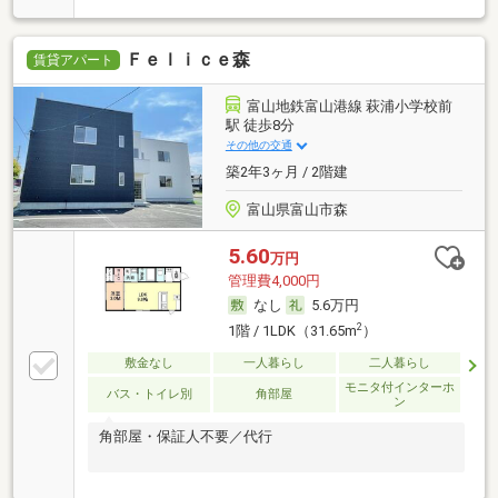
Ｆｅｌｉｃｅ森
賃貸アパート
富山地鉄富山港線 萩浦小学校前
駅 徒歩8分
その他の交通
築2年3ヶ月 / 2階建
富山県富山市森
5.60
万円
管理費4,000円
なし
5.6万円
2
1階 / 1LDK（31.65m
）
敷金なし
一人暮らし
二人暮らし
モニタ付インターホ
バス・トイレ別
角部屋
ン
角部屋・保証人不要／代行