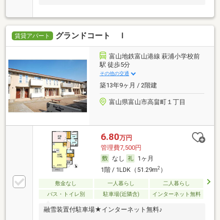
グランドコート Ｉ
賃貸アパート
富山地鉄富山港線 萩浦小学校前
駅 徒歩5分
その他の交通
築13年9ヶ月 / 2階建
富山県富山市高畠町１丁目
6.80
万円
管理費7,500円
なし
1ヶ月
2
1階 / 1LDK（51.29m
）
敷金なし
一人暮らし
二人暮らし
バス・トイレ別
駐車場(近隣含)
インターネット無料
融雪装置付駐車場★インターネット無料♪