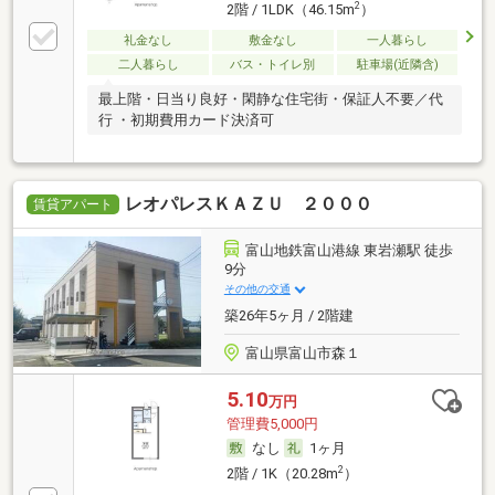
2
2階 / 1LDK（46.15m
）
礼金なし
敷金なし
一人暮らし
二人暮らし
バス・トイレ別
駐車場(近隣含)
最上階・日当り良好・閑静な住宅街・保証人不要／代
行 ・初期費用カード決済可
レオパレスＫＡＺＵ ２０００
賃貸アパート
富山地鉄富山港線 東岩瀬駅 徒歩
9分
その他の交通
築26年5ヶ月 / 2階建
富山県富山市森１
5.10
万円
管理費5,000円
なし
1ヶ月
2
2階 / 1K（20.28m
）