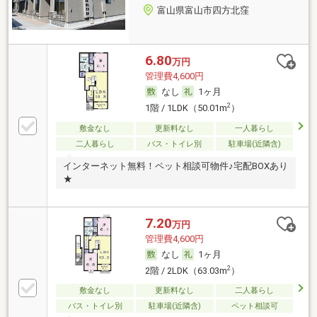
富山県富山市四方北窪
6.80
万円
管理費4,600円
なし
1ヶ月
2
1階 / 1LDK（50.01m
）
敷金なし
更新料なし
一人暮らし
二人暮らし
バス・トイレ別
駐車場(近隣含)
インターネット無料！ペット相談可物件♪宅配BOXあり
★
7.20
万円
管理費4,600円
なし
1ヶ月
2
2階 / 2LDK（63.03m
）
敷金なし
更新料なし
二人暮らし
バス・トイレ別
駐車場(近隣含)
ペット相談可