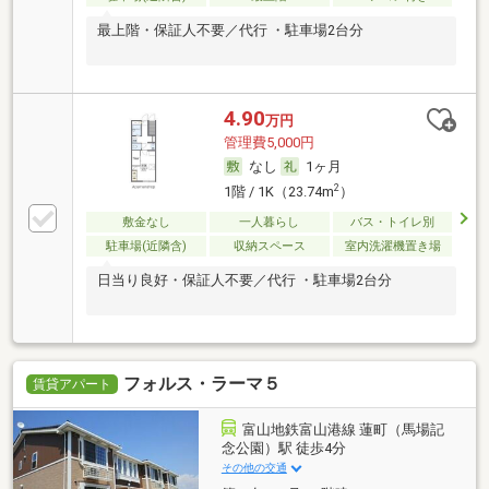
最上階・保証人不要／代行 ・駐車場2台分
4.90
万円
管理費5,000円
なし
1ヶ月
2
1階 / 1K（23.74m
）
敷金なし
一人暮らし
バス・トイレ別
駐車場(近隣含)
収納スペース
室内洗濯機置き場
日当り良好・保証人不要／代行 ・駐車場2台分
フォルス・ラーマ５
賃貸アパート
富山地鉄富山港線 蓮町（馬場記
念公園）駅 徒歩4分
その他の交通