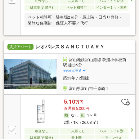
礼金なし
二人暮らし
バス・トイレ別
駐車場(近隣含)
ペット相談可
インターネット無料
ペット相談可・駐車場2台分・最上階・日当り良好・
閑静な住宅街・保証人不要／代行
レオパレスＳＡＮＣＴＵＡＲＹ
賃貸アパート
富山地鉄富山港線 萩浦小学校前
駅 徒歩9分
その他の交通
築23年 / 2階建
富山県富山市千原崎１
5.10
万円
管理費5,000円
なし
1ヶ月
2
2階 / 1K（26.08m
）
敷金なし
一人暮らし
バス・トイレ別
駐車場(近隣含)
最上階
エアコン付き