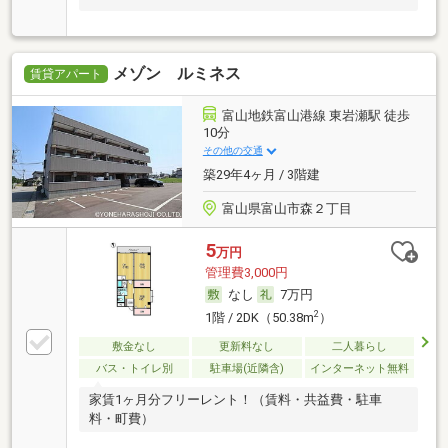
メゾン ルミネス
賃貸アパート
富山地鉄富山港線 東岩瀬駅 徒歩
10分
その他の交通
築29年4ヶ月 / 3階建
富山県富山市森２丁目
5
万円
管理費3,000円
なし
7万円
2
1階 / 2DK（50.38m
）
敷金なし
更新料なし
二人暮らし
バス・トイレ別
駐車場(近隣含)
インターネット無料
家賃1ヶ月分フリーレント！（賃料・共益費・駐車
料・町費）