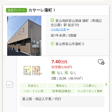
カサーレ蓮町Ｉ
賃貸アパート
富山地鉄富山港線 蓮町（馬場記
念公園）駅 徒歩7分
その他の交通
築1年未満 / 2階建
富山県富山市蓮町２
7.40
万円
管理費5,000円
なし
なし
2
2階 / 2LDK（56.51m
）
礼金なし
敷金なし
二人暮らし
バス・トイレ別
駐車場(近隣含)
インターネット無料
最上階・保証人不要／代行