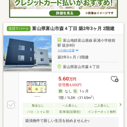
富山県富山市森４丁目 築2年3ヶ月 2階建
賃貸アパート
富山地鉄富山港線 萩浦小学校前
駅 徒歩8分
その他の交通
築2年3ヶ月 / 2階建
富山県富山市森４丁目
5.60
万円
管理費4,000円
なし
1ヶ月
2
1階 / 1LDK（31.65m
）
敷金なし
一人暮らし
二人暮らし
バス・トイレ別
駐車場(近隣含)
インターネット無料
築浅物件で新しい生活を始めませんか♪