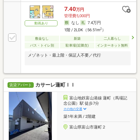
7.40
万円
管理費5,000円
なし
7.4万円
動画あり
2
1階 / 2LDK（56.51m
）
敷金なし
新築
二人暮らし
バス・トイレ別
駐車場(近隣含)
インターネット無料
メゾネット・最上階・保証人不要／代行
カサーレ蓮町ＩＩ
賃貸アパート
富山地鉄富山港線 蓮町（馬場記
念公園）駅 徒歩7分
その他の交通
築1年未満 / 2階建
富山県富山市蓮町２