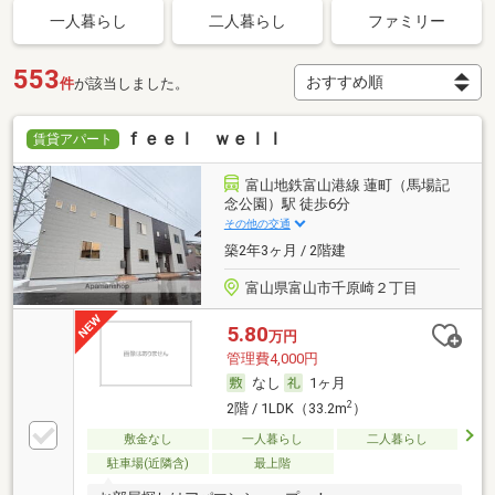
一人暮らし
二人暮らし
ファミリー
553
件
が該当しました。
ｆｅｅｌ ｗｅｌｌ
賃貸アパート
富山地鉄富山港線 蓮町（馬場記
念公園）駅 徒歩6分
その他の交通
築2年3ヶ月 / 2階建
富山県富山市千原崎２丁目
5.80
万円
管理費4,000円
なし
1ヶ月
2
2階 / 1LDK（33.2m
）
敷金なし
一人暮らし
二人暮らし
駐車場(近隣含)
最上階