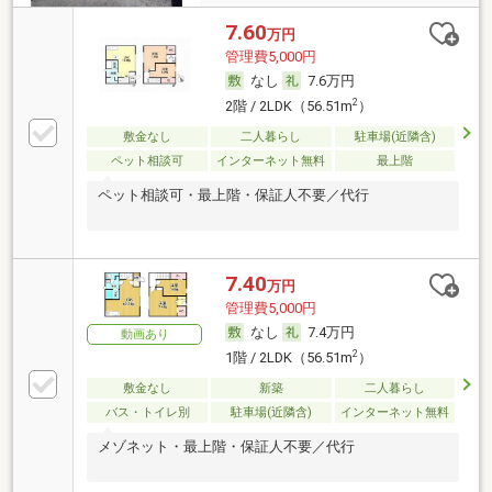
7.60
万円
管理費5,000円
なし
7.6万円
2
2階 / 2LDK（56.51m
）
敷金なし
二人暮らし
駐車場(近隣含)
ペット相談可
インターネット無料
最上階
ペット相談可・最上階・保証人不要／代行
7.40
万円
管理費5,000円
なし
7.4万円
動画あり
2
1階 / 2LDK（56.51m
）
敷金なし
新築
二人暮らし
バス・トイレ別
駐車場(近隣含)
インターネット無料
メゾネット・最上階・保証人不要／代行