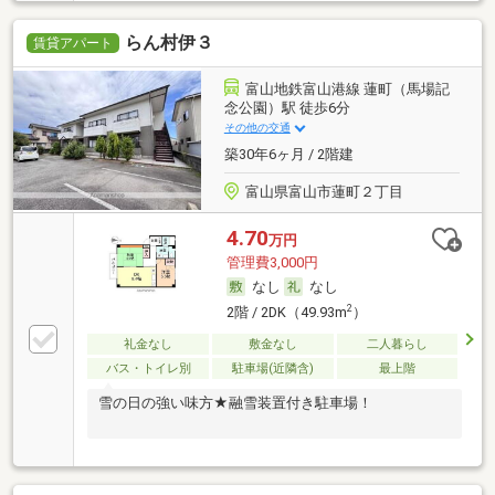
らん村伊３
賃貸アパート
富山地鉄富山港線 蓮町（馬場記
念公園）駅 徒歩6分
その他の交通
築30年6ヶ月 / 2階建
富山県富山市蓮町２丁目
4.70
万円
管理費3,000円
なし
なし
2
2階 / 2DK（49.93m
）
礼金なし
敷金なし
二人暮らし
バス・トイレ別
駐車場(近隣含)
最上階
雪の日の強い味方★融雪装置付き駐車場！