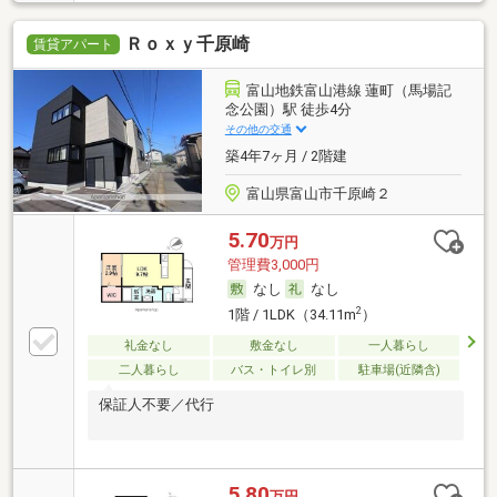
Ｒｏｘｙ千原崎
賃貸アパート
富山地鉄富山港線 蓮町（馬場記
念公園）駅 徒歩4分
その他の交通
築4年7ヶ月 / 2階建
富山県富山市千原崎２
5.70
万円
管理費3,000円
なし
なし
2
1階 / 1LDK（34.11m
）
礼金なし
敷金なし
一人暮らし
二人暮らし
バス・トイレ別
駐車場(近隣含)
保証人不要／代行
5.80
万円