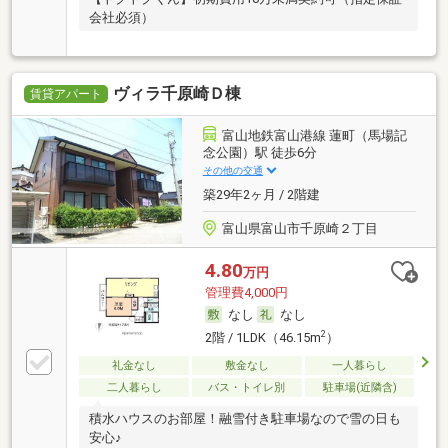
会社必須）
ヴィラ千原崎Ｄ棟
賃貸アパート
富山地鉄富山港線 蓮町（馬場記
念公園）駅 徒歩6分
その他の交通
築29年2ヶ月 / 2階建
富山県富山市千原崎２丁目
4.80
万円
管理費4,000円
なし
なし
2
2階 / 1LDK（46.15m
）
礼金なし
敷金なし
一人暮らし
二人暮らし
バス・トイレ別
駐車場(近隣含)
積水ハウスのお部屋！融雪付き駐車場なので雪の日も
安心♪