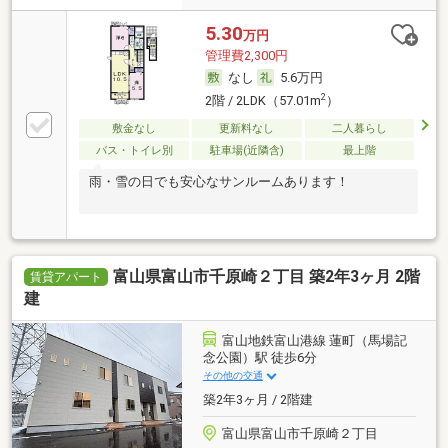
5.30
万円
管理費2,300円
なし
5.6万円
2
2階 / 2LDK（57.01m
）
敷金なし
更新料なし
二人暮らし
バス・トイレ別
駐車場(近隣含)
最上階
雨・雪の日でも安心なサンルームあります！
富山県富山市千原崎２丁目 築2年3ヶ月 2階
賃貸アパート
建
富山地鉄富山港線 蓮町（馬場記
念公園）駅 徒歩6分
その他の交通
築2年3ヶ月 / 2階建
富山県富山市千原崎２丁目