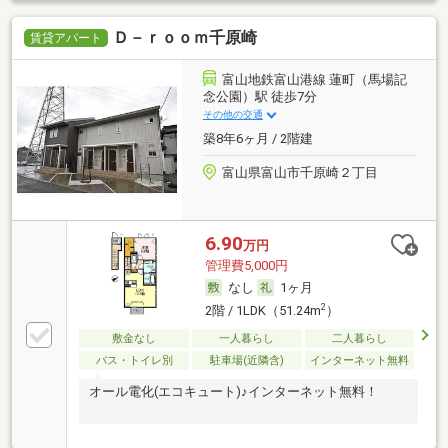
Ｄ－ｒｏｏｍ千原崎
賃貸アパート
富山地鉄富山港線 蓮町（馬場記
念公園）駅 徒歩7分
その他の交通
築8年6ヶ月 / 2階建
富山県富山市千原崎２丁目
6.90
万円
管理費5,000円
なし
1ヶ月
2
2階 / 1LDK（51.24m
）
敷金なし
一人暮らし
二人暮らし
バス・トイレ別
駐車場(近隣含)
インターネット無料
オール電化(エコキュート)♪インターネット無料！