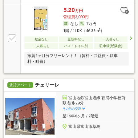
5.20
万円
管理費3,000円
なし
7万円
2
1階 / 1LDK（46.33m
）
敷金なし
更新料なし
一人暮らし
二人暮らし
バス・トイレ別
駐車場(近隣含)
家賃1ヶ月分フリーレント！（賃料・共益費・駐車
料・町費）
チェリーレ
賃貸アパート
富山地鉄富山港線 萩浦小学校前
駅 徒歩29分
その他の交通
築16年6ヶ月 / 2階建
富山県富山市草島