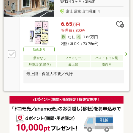
築12年3ヶ月 / 2階建
富山県富山市蓮町４
6.65
万円
管理費3,800円
なし
7.65万円
2
2階 / 3LDK（73.75m
）
動画あり
敷金なし
ファミリー
バス・トイレ別
駐車場(近隣含)
最上階
南向き
最上階・保証人不要／代行