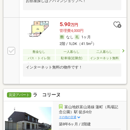
お部屋探しはアパマンショップへ！
5.90
万円
管理費4,000円
なし
1ヶ月
2
2階 / 1LDK（41.5m
）
敷金なし
一人暮らし
二人暮らし
バス・トイレ別
駐車場(近隣含)
インターネット無料
インターネット無料の物件です！
ラ コリーヌ
賃貸アパート
富山地鉄富山港線 蓮町（馬場記
念公園）駅 徒歩6分
その他の交通
築8年6ヶ月 / 2階建