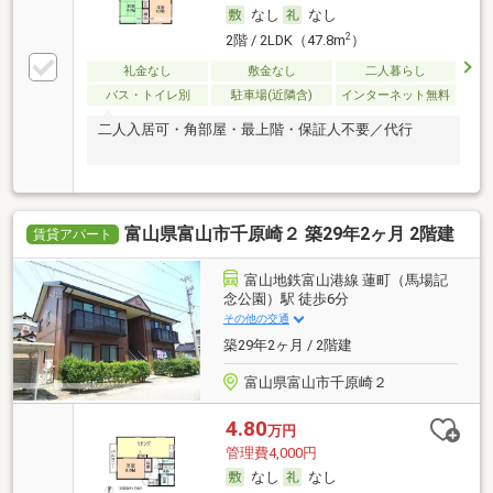
なし
なし
2
2階 / 2LDK（47.8m
）
礼金なし
敷金なし
二人暮らし
バス・トイレ別
駐車場(近隣含)
インターネット無料
二人入居可・角部屋・最上階・保証人不要／代行
富山県富山市千原崎２ 築29年2ヶ月 2階建
賃貸アパート
富山地鉄富山港線 蓮町（馬場記
念公園）駅 徒歩6分
その他の交通
築29年2ヶ月 / 2階建
富山県富山市千原崎２
4.80
万円
管理費4,000円
なし
なし