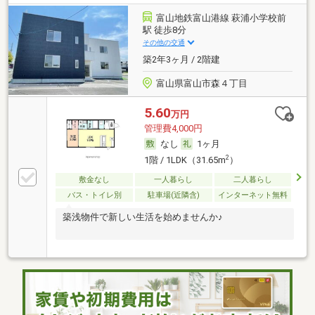
富山地鉄富山港線 萩浦小学校前
駅 徒歩8分
その他の交通
築2年3ヶ月 / 2階建
富山県富山市森４丁目
5.60
万円
管理費4,000円
なし
1ヶ月
2
1階 / 1LDK（31.65m
）
敷金なし
一人暮らし
二人暮らし
バス・トイレ別
駐車場(近隣含)
インターネット無料
築浅物件で新しい生活を始めませんか♪