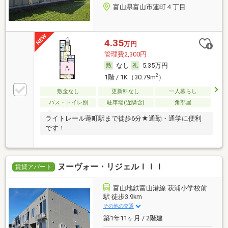
富山県富山市蓮町４丁目
4.35
万円
管理費2,300円
なし
5.35万円
2
1階 / 1K（30.79m
）
敷金なし
更新料なし
一人暮らし
バス・トイレ別
駐車場(近隣含)
角部屋
ライトレール蓮町駅まで徒歩6分★通勤・通学に便利
です！
ヌーヴォー・リジェルＩＩＩ
賃貸アパート
富山地鉄富山港線 萩浦小学校前
駅 徒歩3.9km
その他の交通
築1年11ヶ月 / 2階建