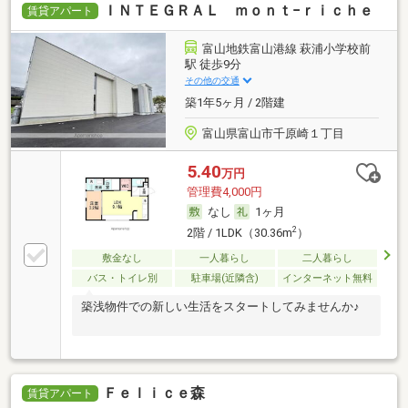
ＩＮＴＥＧＲＡＬ ｍｏｎｔ−ｒｉｃｈｅ
賃貸アパート
富山地鉄富山港線 萩浦小学校前
駅 徒歩9分
その他の交通
築1年5ヶ月 / 2階建
富山県富山市千原崎１丁目
5.40
万円
管理費4,000円
なし
1ヶ月
2
2階 / 1LDK（30.36m
）
敷金なし
一人暮らし
二人暮らし
バス・トイレ別
駐車場(近隣含)
インターネット無料
築浅物件での新しい生活をスタートしてみませんか♪
Ｆｅｌｉｃｅ森
賃貸アパート