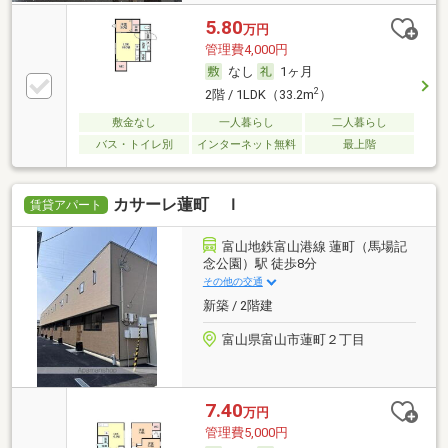
5.80
万円
管理費4,000円
なし
1ヶ月
2
2階 / 1LDK（33.2m
）
敷金なし
一人暮らし
二人暮らし
バス・トイレ別
インターネット無料
最上階
カサーレ蓮町 Ｉ
賃貸アパート
富山地鉄富山港線 蓮町（馬場記
念公園）駅 徒歩8分
その他の交通
新築 / 2階建
富山県富山市蓮町２丁目
7.40
万円
管理費5,000円