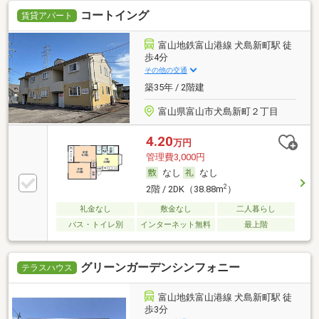
コートイング
賃貸アパート
富山地鉄富山港線 犬島新町駅 徒
歩4分
その他の交通
築35年 / 2階建
富山県富山市犬島新町２丁目
4.20
万円
管理費3,000円
なし
なし
2
2階 / 2DK（38.88m
）
礼金なし
敷金なし
二人暮らし
バス・トイレ別
インターネット無料
最上階
グリーンガーデンシンフォニー
テラスハウス
富山地鉄富山港線 犬島新町駅 徒
歩3分