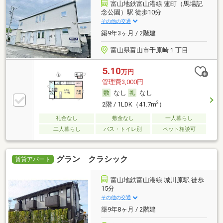
富山地鉄富山港線 蓮町（馬場記
念公園）駅 徒歩10分
その他の交通
築9年3ヶ月 / 2階建
富山県富山市千原崎１丁目
5.10
万円
管理費3,000円
なし
なし
2
2階 / 1LDK（41.7m
）
礼金なし
敷金なし
一人暮らし
二人暮らし
バス・トイレ別
ペット相談可
グラン クラシック
賃貸アパート
富山地鉄富山港線 城川原駅 徒歩
15分
その他の交通
築9年8ヶ月 / 2階建