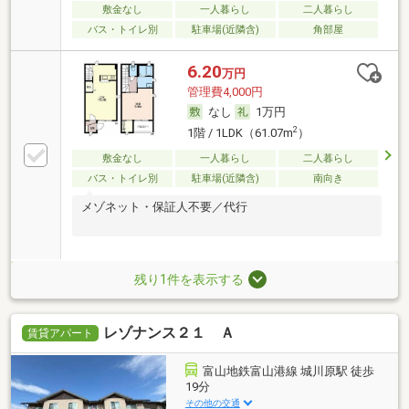
敷金なし
一人暮らし
二人暮らし
バス・トイレ別
駐車場(近隣含)
角部屋
6.20
万円
管理費4,000円
なし
1万円
2
1階 / 1LDK（61.07m
）
敷金なし
一人暮らし
二人暮らし
バス・トイレ別
駐車場(近隣含)
南向き
メゾネット・保証人不要／代行
残り1件を表示する
レゾナンス２１ Ａ
賃貸アパート
富山地鉄富山港線 城川原駅 徒歩
19分
その他の交通