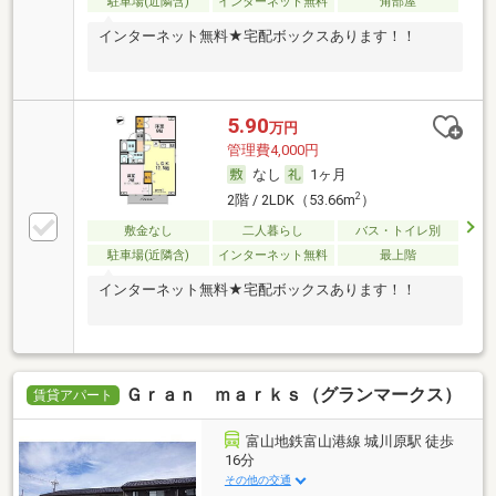
駐車場(近隣含)
インターネット無料
角部屋
インターネット無料★宅配ボックスあります！！
5.90
万円
管理費4,000円
なし
1ヶ月
2
2階 / 2LDK（53.66m
）
敷金なし
二人暮らし
バス・トイレ別
駐車場(近隣含)
インターネット無料
最上階
インターネット無料★宅配ボックスあります！！
Ｇｒａｎ ｍａｒｋｓ（グランマークス）
賃貸アパート
富山地鉄富山港線 城川原駅 徒歩
16分
その他の交通