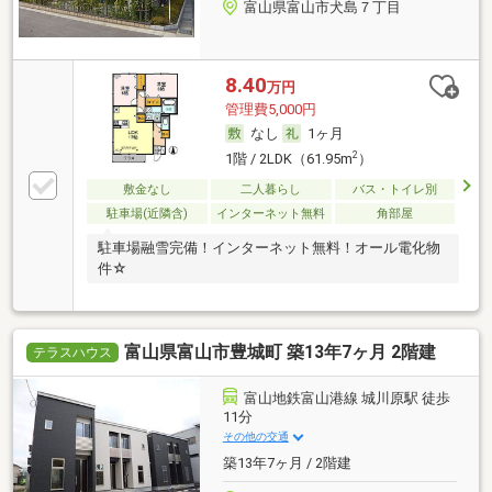
富山県富山市犬島７丁目
8.40
万円
管理費5,000円
なし
1ヶ月
2
1階 / 2LDK（61.95m
）
敷金なし
二人暮らし
バス・トイレ別
駐車場(近隣含)
インターネット無料
角部屋
駐車場融雪完備！インターネット無料！オール電化物
件☆
富山県富山市豊城町 築13年7ヶ月 2階建
テラスハウス
富山地鉄富山港線 城川原駅 徒歩
11分
その他の交通
築13年7ヶ月 / 2階建