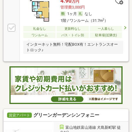
4.90
万円
管理費3,000円
1ヶ月
なし
2
1階 / ワンルーム（31.7m
）
礼金なし
更新料なし
一人暮らし
ワンルーム
バス・トイレ別
駐車場(近隣含)
インターネット無料！宅配BOX有！エントランスオー
トロック♪
グリーンガーデンシンフォニー
賃貸アパート
富山地鉄富山港線 犬島新町駅 徒