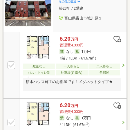
その他の交通
築23年 / 2階建
富山県富山市城川原１
6.20
万円
管理費4,000円
なし
1万円
2
1階 / 1LDK（61.67m
）
敷金なし
一人暮らし
二人暮らし
バス・トイレ別
駐車場(近隣含)
角部屋
積水ハウス施工のお部屋です！メゾネットタイプ★
6.20
万円
管理費4,000円
なし
1万円
2
/ 1LDK（61.67m
）