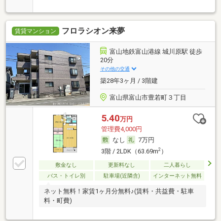
フロラシオン来夢
賃貸マンション
富山地鉄富山港線 城川原駅 徒歩
20分
その他の交通
築28年3ヶ月 / 3階建
富山県富山市豊若町３丁目
5.40
万円
管理費4,000円
なし
7万円
2
3階 / 2LDK（63.69m
）
敷金なし
更新料なし
二人暮らし
バス・トイレ別
駐車場(近隣含)
インターネット無料
ネット無料！家賃1ヶ月分無料♪(賃料・共益費・駐車
料・町費)