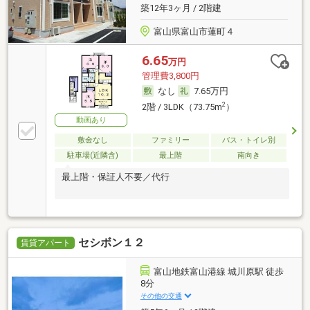
築12年3ヶ月 / 2階建
富山県富山市蓮町４
6.65
万円
管理費3,800円
なし
7.65万円
2
2階 / 3LDK（73.75m
）
動画あり
敷金なし
ファミリー
バス・トイレ別
駐車場(近隣含)
最上階
南向き
最上階・保証人不要／代行
セシボン１２
賃貸アパート
富山地鉄富山港線 城川原駅 徒歩
8分
その他の交通