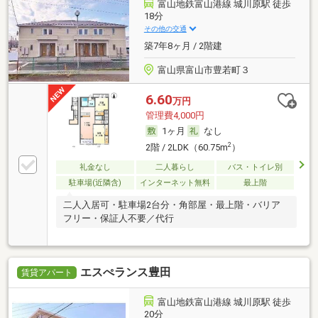
富山地鉄富山港線 城川原駅 徒歩
18分
その他の交通
築7年8ヶ月 / 2階建
富山県富山市豊若町３
6.60
万円
管理費4,000円
1ヶ月
なし
2
2階 / 2LDK（60.75m
）
礼金なし
二人暮らし
バス・トイレ別
駐車場(近隣含)
インターネット無料
最上階
二人入居可・駐車場2台分・角部屋・最上階・バリア
フリー・保証人不要／代行
エスぺランス豊田
賃貸アパート
富山地鉄富山港線 城川原駅 徒歩
20分