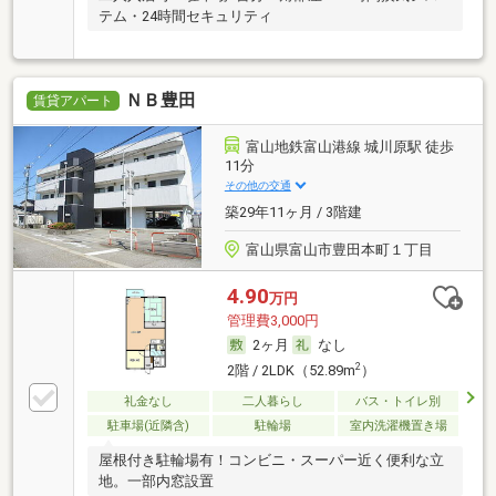
テム・24時間セキュリティ
ＮＢ豊田
賃貸アパート
富山地鉄富山港線 城川原駅 徒歩
11分
その他の交通
築29年11ヶ月 / 3階建
富山県富山市豊田本町１丁目
4.90
万円
管理費3,000円
2ヶ月
なし
2
2階 / 2LDK（52.89m
）
礼金なし
二人暮らし
バス・トイレ別
駐車場(近隣含)
駐輪場
室内洗濯機置き場
屋根付き駐輪場有！コンビニ・スーパー近く便利な立
地。一部内窓設置