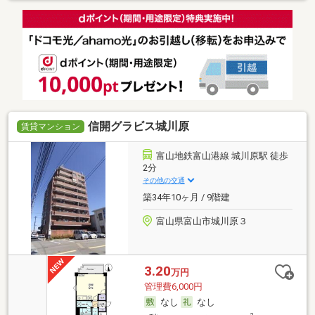
信開グラビス城川原
賃貸マンション
富山地鉄富山港線 城川原駅 徒歩
2分
その他の交通
築34年10ヶ月 / 9階建
富山県富山市城川原３
3.20
万円
管理費6,000円
なし
なし