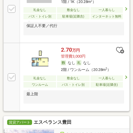
2
1階 / 1K（20.28m
）
礼金なし
敷金なし
一人暮らし
バス・トイレ別
駐車場(近隣含)
インターネット無料
保証人不要／代行
2.70
万円
管理費3,000円
なし
なし
2
2階 / ワンルーム（20.28m
）
礼金なし
敷金なし
一人暮らし
ワンルーム
バス・トイレ別
駐車場(近隣含)
最上階
エスペランス豊田
賃貸アパート