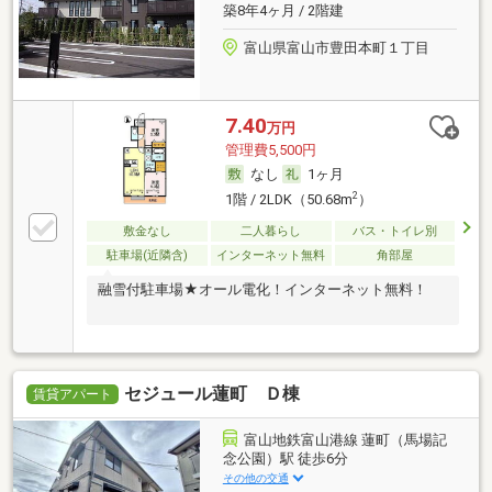
築8年4ヶ月 / 2階建
富山県富山市豊田本町１丁目
7.40
万円
管理費5,500円
なし
1ヶ月
2
1階 / 2LDK（50.68m
）
敷金なし
二人暮らし
バス・トイレ別
駐車場(近隣含)
インターネット無料
角部屋
融雪付駐車場★オール電化！インターネット無料！
セジュール蓮町 Ｄ棟
賃貸アパート
富山地鉄富山港線 蓮町（馬場記
念公園）駅 徒歩6分
その他の交通