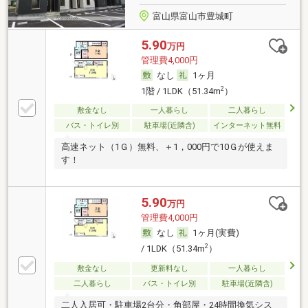
富山県富山市豊城町
5.90
万円
管理費4,000円
なし
1ヶ月
2
1階 / 1LDK（51.34m
）
敷金なし
一人暮らし
二人暮らし
バス・トイレ別
駐車場(近隣含)
インターネット無料
高速ネット（1Ｇ）無料、＋1，000円で10Ｇが使えま
す！
5.90
万円
管理費4,000円
なし
1ヶ月(実費)
2
/ 1LDK（51.34m
）
敷金なし
更新料なし
一人暮らし
二人暮らし
バス・トイレ別
駐車場(近隣含)
二人入居可・駐車場2台分・角部屋・24時間換気シス