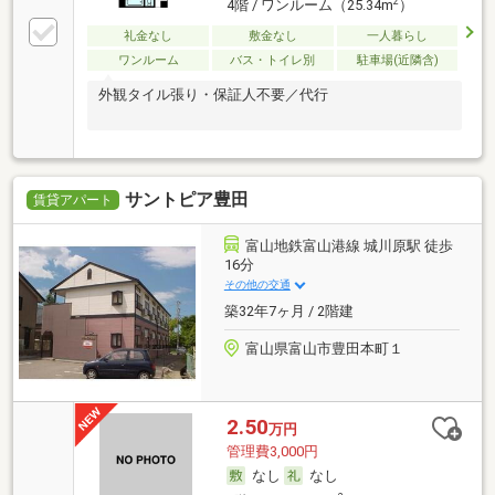
2
4階 / ワンルーム（25.34m
）
礼金なし
敷金なし
一人暮らし
ワンルーム
バス・トイレ別
駐車場(近隣含)
外観タイル張り・保証人不要／代行
サントピア豊田
賃貸アパート
富山地鉄富山港線 城川原駅 徒歩
16分
その他の交通
築32年7ヶ月 / 2階建
富山県富山市豊田本町１
2.50
万円
管理費3,000円
なし
なし