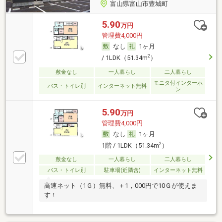
富山県富山市豊城町
5.90
万円
管理費4,000円
なし
1ヶ月
2
/ 1LDK（51.34m
）
敷金なし
一人暮らし
二人暮らし
モニタ付インターホ
バス・トイレ別
インターネット無料
ン
5.90
万円
管理費4,000円
なし
1ヶ月
2
1階 / 1LDK（51.34m
）
敷金なし
一人暮らし
二人暮らし
バス・トイレ別
駐車場(近隣含)
インターネット無料
高速ネット（1Ｇ）無料、＋1，000円で10Ｇが使えま
す！