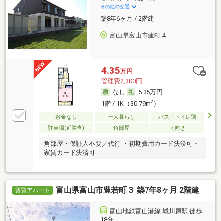
その他の交通
築8年6ヶ月 / 2階建
富山県富山市蓮町４
4.35
万円
管理費2,300円
なし
5.35万円
2
1階 / 1K（30.79m
）
敷金なし
一人暮らし
バス・トイレ別
駐車場(近隣含)
角部屋
南向き
角部屋・保証人不要／代行 ・初期費用カード決済可・
家賃カード決済可
富山県富山市豊若町３ 築7年8ヶ月 2階建
賃貸アパート
富山地鉄富山港線 城川原駅 徒歩
18分