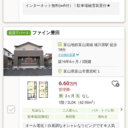
インターネット無料(wifi付）！駐車場融雪装置付★
ファイン豊田
賃貸アパート
富山地鉄富山港線 城川原駅 徒歩
18分
その他の交通
築16年6ヶ月 / 2階建
富山県富山市豊若町１
6.60
万円
管理費-
2ヶ月
なし
2
1階 / 2LDK（62.93m
）
礼金なし
二人暮らし
バス・トイレ別
駐車場(近隣含)
角部屋
南向き
オール電化！白基調なオシャレなリビングです☆人気