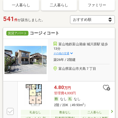
一人暮らし
二人暮らし
ファミリー
541
件
が該当しました。
コージィコート
賃貸アパート
富山地鉄富山港線 城川原駅 徒歩
13分
その他の交通
築26年 / 2階建
富山県富山市犬島７丁目
4.80
万円
管理費4,000円
なし
なし
2
2階 / 2DK（49.93m
）
礼金なし
敷金なし
二人暮らし