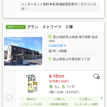
インターネット無料★駐車場融雪装置付！ガスコンロ
付！
グラン ストリーツ Ｃ棟
賃貸アパート
富山地鉄富山港線 城川原駅 徒歩
16分
その他の交通
築7年 / 2階建
富山県富山市豊若町２丁目
6.10
万円
管理費5,500円
なし
1ヶ月
2
1階 / 1LDK（33.01m
）
敷金なし
一人暮らし
二人暮らし
バス・トイレ別
駐車場(近隣含)
インターネット無料