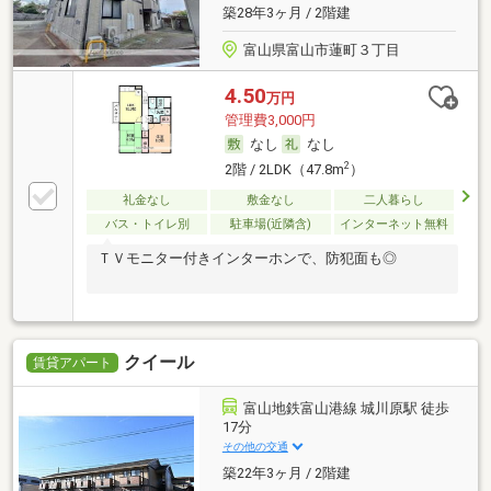
築28年3ヶ月 / 2階建
富山県富山市蓮町３丁目
4.50
万円
管理費3,000円
なし
なし
2
2階 / 2LDK（47.8m
）
礼金なし
敷金なし
二人暮らし
バス・トイレ別
駐車場(近隣含)
インターネット無料
ＴＶモニター付きインターホンで、防犯面も◎
クイール
賃貸アパート
富山地鉄富山港線 城川原駅 徒歩
17分
その他の交通
築22年3ヶ月 / 2階建