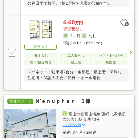
の豊田小学校区。1棟2戸建て充実の設備です♪
6.60
万円
管理費なし
2ヶ月
なし
2
2階 / 2LDK（62.93m
）
動画あり
礼金なし
二人暮らし
バス・トイレ別
駐車場(近隣含)
最上階
角部屋
メゾネット・駐車場2台分・角部屋・最上階・閑静な
住宅街・保証人不要／代行 ・オール電化
Ｎ’ｅｎｕｐｈａｒ Ｂ棟
賃貸アパート
富山地鉄富山港線 蓮町（馬場記
念公園）駅 徒歩10分
その他の交通
築9年3ヶ月 / 2階建