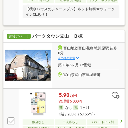
バス・トイレ別
駐車場(近隣含)
インターネット無料
【積水ハウスのシャーメゾン】ネット無料☆ウォーク
インCLあり！
パークタウン立山 Ｂ棟
賃貸アパート
富山地鉄富山港線 城川原駅 徒歩
8分
その他の交通
築31年6ヶ月 / 2階建
富山県富山市豊城新町
5.90
万円
管理費5,000円
なし
1ヶ月
2
1階 / 2LDK（53.66m
）
敷金なし
二人暮らし
バス・トイレ別