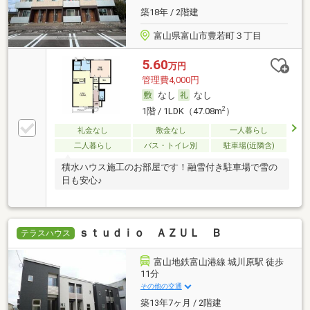
築18年 / 2階建
富山県富山市豊若町３丁目
5.60
万円
管理費4,000円
なし
なし
2
1階 / 1LDK（47.08m
）
礼金なし
敷金なし
一人暮らし
二人暮らし
バス・トイレ別
駐車場(近隣含)
積水ハウス施工のお部屋です！融雪付き駐車場で雪の
日も安心♪
ｓｔｕｄｉｏ ＡＺＵＬ Ｂ
テラスハウス
富山地鉄富山港線 城川原駅 徒歩
11分
その他の交通
築13年7ヶ月 / 2階建