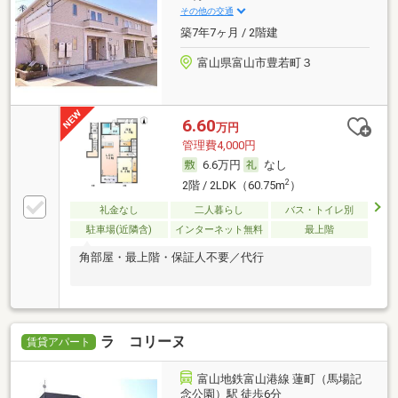
その他の交通
築7年7ヶ月 / 2階建
富山県富山市豊若町３
6.60
万円
管理費4,000円
6.6万円
なし
2
2階 / 2LDK（60.75m
）
礼金なし
二人暮らし
バス・トイレ別
駐車場(近隣含)
インターネット無料
最上階
角部屋・最上階・保証人不要／代行
ラ コリーヌ
賃貸アパート
富山地鉄富山港線 蓮町（馬場記
念公園）駅 徒歩6分