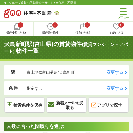
NTTグループ運営の不動産総合サイト goo住宅・不動産
1
0
0
0
最近検索した条件
最近見た物件
保存した条件
お気に入り
犬島新町駅(富山県)の賃貸物件
(賃貸マンション・アパ
物件一覧
ート)
駅
変更する
富山地鉄富山港線/犬島新町
条件
変更する
指定なし
新着メールを受
検索条件を保存
アプリで探す
取る
人数に合った間取りを選ぶ