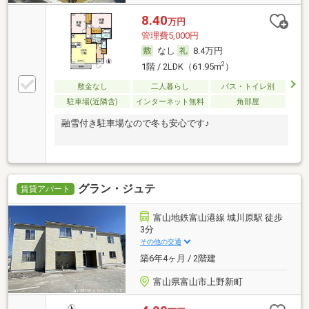
8.40
万円
管理費5,000円
なし
8.4万円
2
1階 / 2LDK（61.95m
）
敷金なし
二人暮らし
バス・トイレ別
駐車場(近隣含)
インターネット無料
角部屋
融雪付き駐車場なので冬も安心です♪
グラン・ジュテ
賃貸アパート
富山地鉄富山港線 城川原駅 徒歩
3分
その他の交通
築6年4ヶ月 / 2階建
富山県富山市上野新町