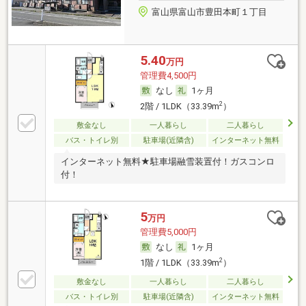
富山県富山市豊田本町１丁目
5.40
万円
管理費4,500円
なし
1ヶ月
2
2階 / 1LDK（33.39m
）
敷金なし
一人暮らし
二人暮らし
バス・トイレ別
駐車場(近隣含)
インターネット無料
インターネット無料★駐車場融雪装置付！ガスコンロ
付！
5
万円
管理費5,000円
なし
1ヶ月
2
1階 / 1LDK（33.39m
）
敷金なし
一人暮らし
二人暮らし
バス・トイレ別
駐車場(近隣含)
インターネット無料