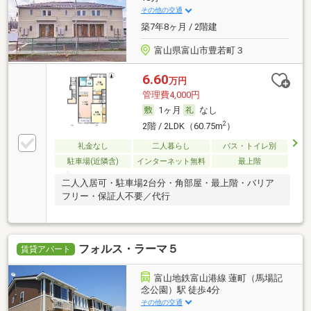
その他の交通
築7年8ヶ月 / 2階建
富山県富山市豊若町３
6.60
万円
管理費4,000円
1ヶ月
なし
2
2階 / 2LDK（60.75m
）
礼金なし
二人暮らし
バス・トイレ別
駐車場(近隣含)
インターネット無料
最上階
二人入居可・駐車場2台分・角部屋・最上階・バリア
フリー・保証人不要／代行
フォルス・ラーマ５
賃貸アパート
富山地鉄富山港線 蓮町（馬場記
念公園）駅 徒歩4分
その他の交通