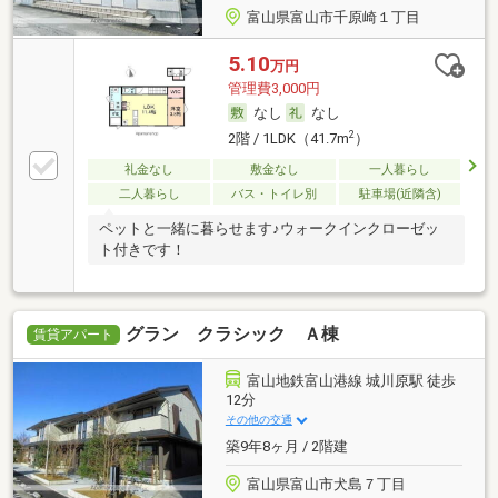
富山県富山市千原崎１丁目
5.10
万円
管理費3,000円
なし
なし
2
2階 / 1LDK（41.7m
）
礼金なし
敷金なし
一人暮らし
二人暮らし
バス・トイレ別
駐車場(近隣含)
ペットと一緒に暮らせます♪ウォークインクローゼッ
ト付きです！
グラン クラシック Ａ棟
賃貸アパート
富山地鉄富山港線 城川原駅 徒歩
12分
その他の交通
築9年8ヶ月 / 2階建
富山県富山市犬島７丁目