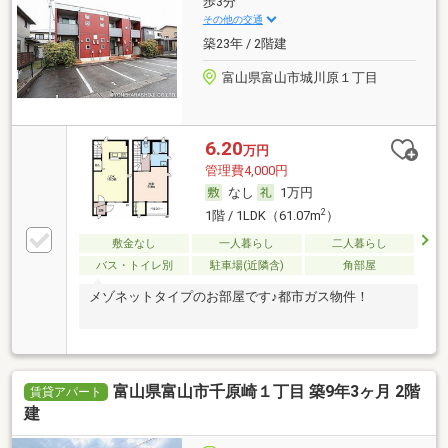
歩3分
その他の交通
築23年 / 2階建
富山県富山市城川原１丁目
6.20
万円
管理費4,000円
なし
1万円
2
1階 / 1LDK（61.07m
）
敷金なし
一人暮らし
二人暮らし
バス・トイレ別
駐車場(近隣含)
角部屋
メゾネットタイプのお部屋です♪都市ガス物件！
富山県富山市千原崎１丁目 築9年3ヶ月 2階
賃貸アパート
建