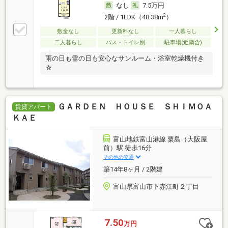
なし
7.5万円
2
2階 / 1LDK（48.38m
）
敷金なし
更新料なし
一人暮らし
二人暮らし
バス・トイレ別
駐車場(近隣含)
雨の日も雪の日も安心なサンルーム・浴室乾燥機付き
☆
ＧＡＲＤＥＮ ＨＯＵＳＥ ＳＨＩＭＯＡ
賃貸アパート
ＫＡＥ
富山地鉄富山港線 粟島（大阪屋
前）駅 徒歩16分
その他の交通
築14年8ヶ月 / 2階建
富山県富山市下赤江町２丁目
7.50
万円