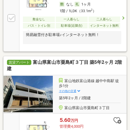
なし
1ヶ月
2
1階 / 1LDK（33.1m
）
敷金なし
一人暮らし
二人暮らし
バス・トイレ別
駐車場(近隣含)
インターネット無料
簡易融雪付き駐車場♪インターネット無料！
富山県富山市粟島町３丁目 築5年2ヶ月 2階
賃貸アパート
建
富山地鉄富山港線 越中中島駅 徒
歩1分
その他の交通
築5年2ヶ月 / 2階建
富山県富山市粟島町３丁目
5.60
万円
管理費4,000円