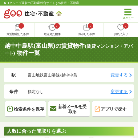
NTTグループ運営の不動産総合サイト goo住宅・不動産
1
0
0
0
最近検索した条件
最近見た物件
保存した条件
お気に入り
越中中島駅(富山県)の賃貸物件
(賃貸マンション・アパ
物件一覧
ート)
駅
変更する
富山地鉄富山港線/越中中島
条件
変更する
指定なし
新着メールを受
検索条件を保存
アプリで探す
取る
人数に合った間取りを選ぶ