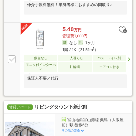
仲介手数料無料！単身者様におすすめの間取り♪
5.40
万円
管理費7,000円
なし
1ヶ月
2
1階 / 1K（21.81m
）
敷金なし
一人暮らし
バス・トイレ別
モニタ付インターホ
駐輪場
エアコン付き
ン
保証人不要／代行
リビングタウン下新北町
賃貸アパート
富山地鉄富山港線 粟島（大阪屋
前）駅 徒歩6分
その他の交通