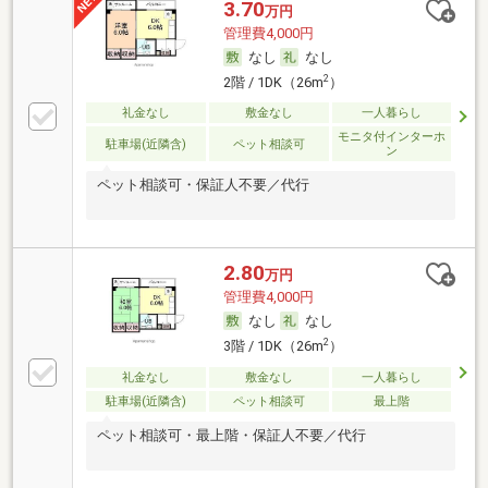
3.70
万円
管理費4,000円
なし
なし
2
2階 / 1DK（26m
）
礼金なし
敷金なし
一人暮らし
モニタ付インターホ
駐車場(近隣含)
ペット相談可
ン
ペット相談可・保証人不要／代行
2.80
万円
管理費4,000円
なし
なし
2
3階 / 1DK（26m
）
礼金なし
敷金なし
一人暮らし
駐車場(近隣含)
ペット相談可
最上階
ペット相談可・最上階・保証人不要／代行