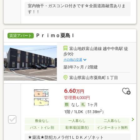
室内物干・ガスコンロ付きです☆全面道路融雪ありま
す！！
Ｐｒｉｍｏ粟島Ｉ
賃貸アパート
富山地鉄富山港線 越中中島駅 徒
歩9分
その他の交通
築3年7ヶ月 / 2階建
富山県富山市粟島町１丁目
6.60
万円
管理費4,000円
なし
1ヶ月
2
1階 / 1LDK（51.38m
）
敷金なし
一人暮らし
二人暮らし
バス・トイレ別
駐車場(近隣含)
インターネット無料
★築浅★防犯カメラ付1ＬＤＫメゾネット