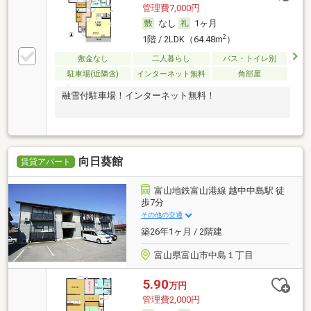
管理費7,000円
なし
1ヶ月
2
1階 / 2LDK（64.48m
）
敷金なし
二人暮らし
バス・トイレ別
駐車場(近隣含)
インターネット無料
角部屋
融雪付駐車場！インターネット無料！
向日葵館
賃貸アパート
富山地鉄富山港線 越中中島駅 徒
歩7分
その他の交通
築26年1ヶ月 / 2階建
富山県富山市中島１丁目
5.90
万円
管理費2,000円