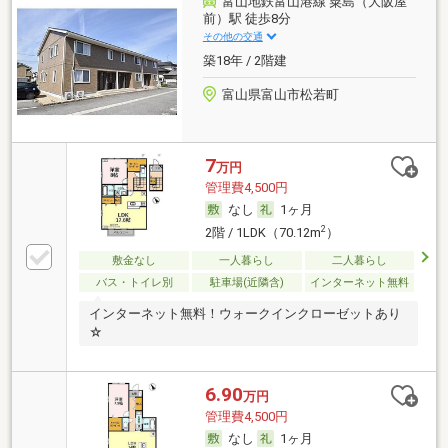
富山地鉄富山港線 粟島（大阪屋
前）駅 徒歩8分
その他の交通
築18年 / 2階建
富山県富山市松若町
7
万円
管理費4,500円
なし
1ヶ月
2
2階 / 1LDK（70.12m
）
敷金なし
一人暮らし
二人暮らし
バス・トイレ別
駐車場(近隣含)
インターネット無料
インターネット無料！ウォークインクローゼットあり
☆
6.90
万円
管理費4,500円
なし
1ヶ月