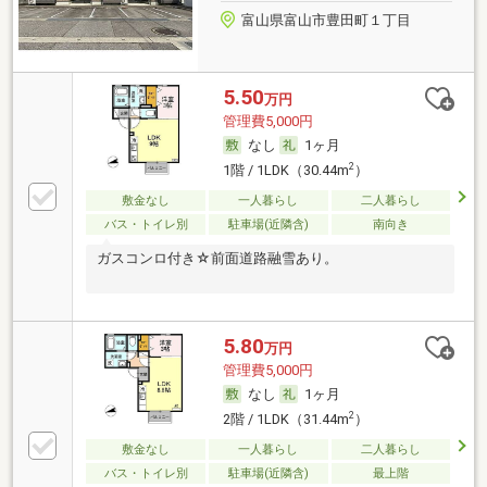
富山県富山市豊田町１丁目
5.50
万円
管理費5,000円
なし
1ヶ月
2
1階 / 1LDK（30.44m
）
敷金なし
一人暮らし
二人暮らし
バス・トイレ別
駐車場(近隣含)
南向き
ガスコンロ付き☆前面道路融雪あり。
5.80
万円
管理費5,000円
なし
1ヶ月
2
2階 / 1LDK（31.44m
）
敷金なし
一人暮らし
二人暮らし
バス・トイレ別
駐車場(近隣含)
最上階