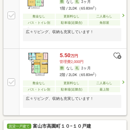
なし
2ヶ月
2
1階 / 2LDK（65.83m
）
敷金なし
更新料なし
二人暮らし
バス・トイレ別
駐車場(近隣含)
角部屋
広々リビング、収納も充実しています！
5.50
万円
管理費2,000円
なし
2ヶ月
2
2階 / 2LDK（65.83m
）
敷金なし
更新料なし
二人暮らし
バス・トイレ別
駐車場(近隣含)
最上階
広々リビング、収納も充実しています！
富山市高園町１０−１０戸建
賃貸一戸建て