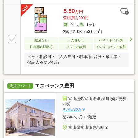
5.50
万円
管理費4,000円
なし
1ヶ月
2
2階 / 2LDK（53.05m
）
敷金なし
二人暮らし
バス・トイレ別
駐車場(近隣含)
ペット相談可
インターネット無料
ペット相談可・二人入居可・駐車場2台分・最上階・
保証人不要／代行
エスぺランス豊田
賃貸アパート
富山地鉄富山港線 城川原駅 徒歩
20分
その他の交通
築7年7ヶ月 / 2階建
富山県富山市豊若町３