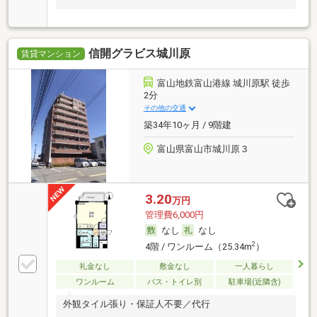
信開グラビス城川原
賃貸マンション
富山地鉄富山港線 城川原駅 徒歩
2分
その他の交通
築34年10ヶ月 / 9階建
富山県富山市城川原３
3.20
万円
管理費6,000円
なし
なし
2
4階 / ワンルーム（25.34m
）
礼金なし
敷金なし
一人暮らし
ワンルーム
バス・トイレ別
駐車場(近隣含)
外観タイル張り・保証人不要／代行