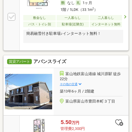
なし
1ヶ月
2
1階 / 1LDK（33.1m
）
敷金なし
一人暮らし
二人暮らし
バス・トイレ別
駐車場(近隣含)
インターネット無料
簡易融雪付き駐車場♪インターネット無料！
アバンスライズ
賃貸アパート
富山地鉄富山港線 城川原駅 徒歩
22分
その他の交通
築13年6ヶ月 / 2階建
富山県富山市豊田本町３丁目
5.50
万円
管理費2,300円