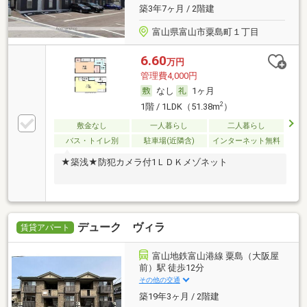
築3年7ヶ月 / 2階建
富山県富山市粟島町１丁目
6.60
万円
管理費4,000円
なし
1ヶ月
2
1階 / 1LDK（51.38m
）
敷金なし
一人暮らし
二人暮らし
バス・トイレ別
駐車場(近隣含)
インターネット無料
★築浅★防犯カメラ付1ＬＤＫメゾネット
デューク ヴィラ
賃貸アパート
富山地鉄富山港線 粟島（大阪屋
前）駅 徒歩12分
その他の交通
築19年3ヶ月 / 2階建