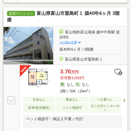
富山県富山市粟島町１ 築40年6ヶ月 3階
賃貸マンション
建
富山地鉄富山港線 越中中島駅 徒
歩8分
その他の交通
築40年6ヶ月 / 3階建
富山県富山市粟島町１
3.70
万円
管理費4,000円
なし
なし
2
2階 / 1DK（26m
）
礼金なし
敷金なし
一人暮らし
モニタ付インターホ
駐車場(近隣含)
ペット相談可
ン
ペット相談可・保証人不要／代行