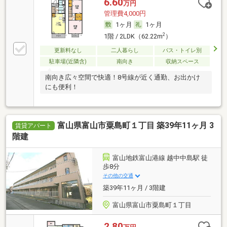
6.60
万円
管理費4,000円
1ヶ月
1ヶ月
2
1階 / 2LDK（62.22m
）
更新料なし
二人暮らし
バス・トイレ別
駐車場(近隣含)
南向き
収納スペース
南向き広々空間で快適！8号線が近く通勤、お出かけ
にも便利！
富山県富山市粟島町１丁目 築39年11ヶ月 3
賃貸アパート
階建
富山地鉄富山港線 越中中島駅 徒
歩8分
その他の交通
築39年11ヶ月 / 3階建
富山県富山市粟島町１丁目
2.80