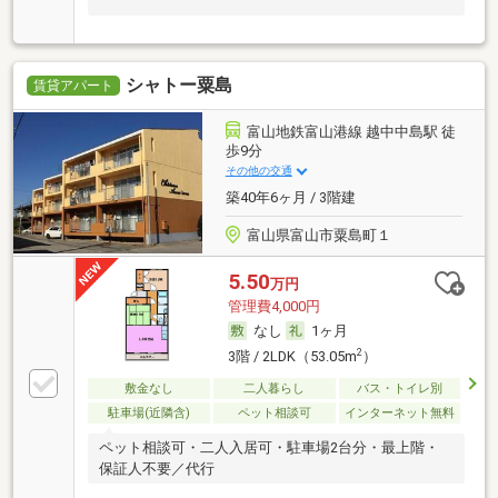
シャトー粟島
賃貸アパート
富山地鉄富山港線 越中中島駅 徒
歩9分
その他の交通
築40年6ヶ月 / 3階建
富山県富山市粟島町１
5.50
万円
管理費4,000円
なし
1ヶ月
2
3階 / 2LDK（53.05m
）
敷金なし
二人暮らし
バス・トイレ別
駐車場(近隣含)
ペット相談可
インターネット無料
ペット相談可・二人入居可・駐車場2台分・最上階・
保証人不要／代行