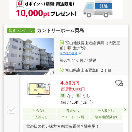
カントリーホーム粟島
賃貸マンション
富山地鉄富山港線 粟島（大阪屋
前）駅 徒歩7分
その他の交通
築37年11ヶ月 / 4階建
富山県富山市粟島町２丁目
4.50
万円
管理費3,000円
なし
なし
2
1階 / 1LDK（52m
）
礼金なし
敷金なし
一人暮らし
二人暮らし
バス・トイレ別
駐車場(近隣含)
雪の日の強い味方★融雪装置付き駐車場！