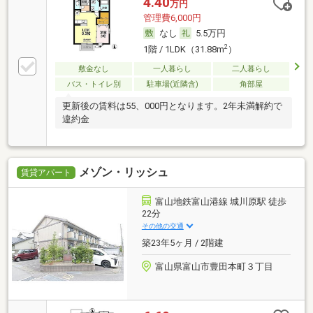
4.40
万円
管理費6,000円
なし
5.5万円
2
1階 / 1LDK（31.88m
）
敷金なし
一人暮らし
二人暮らし
バス・トイレ別
駐車場(近隣含)
角部屋
更新後の賃料は55、000円となります。2年未満解約で
違約金
メゾン・リッシュ
賃貸アパート
富山地鉄富山港線 城川原駅 徒歩
22分
その他の交通
築23年5ヶ月 / 2階建
富山県富山市豊田本町３丁目