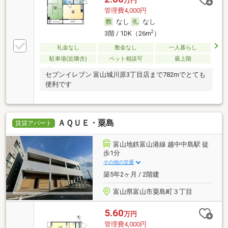
万円
管理費4,000円
なし
なし
2
3階 / 1DK（26m
）
礼金なし
敷金なし
一人暮らし
駐車場(近隣含)
ペット相談可
最上階
セブンイレブン 富山城川原3丁目店まで782mでとても
便利です
ＡＱＵＥ・粟島
賃貸アパート
富山地鉄富山港線 越中中島駅 徒
歩1分
その他の交通
築5年2ヶ月 / 2階建
富山県富山市粟島町３丁目
5.60
万円
管理費4,000円