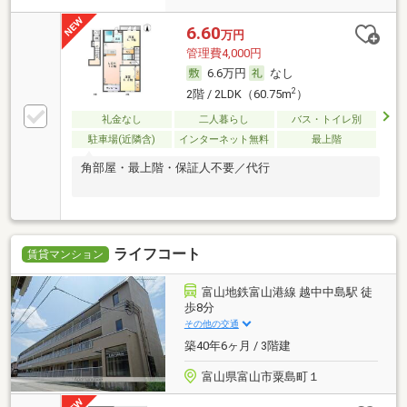
6.60
万円
管理費4,000円
6.6万円
なし
2
2階 / 2LDK（60.75m
）
礼金なし
二人暮らし
バス・トイレ別
駐車場(近隣含)
インターネット無料
最上階
角部屋・最上階・保証人不要／代行
ライフコート
賃貸マンション
富山地鉄富山港線 越中中島駅 徒
歩8分
その他の交通
築40年6ヶ月 / 3階建
富山県富山市粟島町１