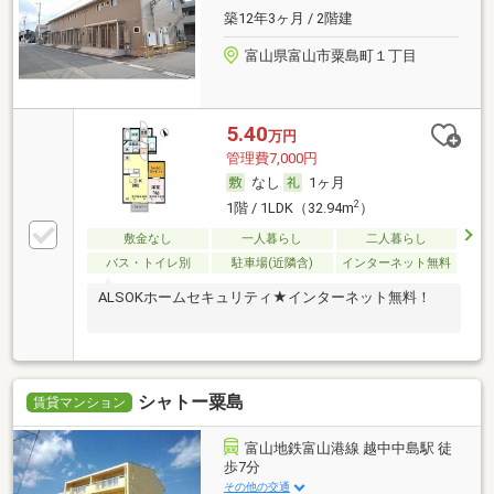
築12年3ヶ月 / 2階建
富山県富山市粟島町１丁目
5.40
万円
管理費7,000円
なし
1ヶ月
2
1階 / 1LDK（32.94m
）
敷金なし
一人暮らし
二人暮らし
バス・トイレ別
駐車場(近隣含)
インターネット無料
ALSOKホームセキュリティ★インターネット無料！
シャトー粟島
賃貸マンション
富山地鉄富山港線 越中中島駅 徒
歩7分
その他の交通