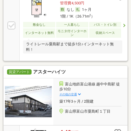
管理費4,500円
なし
1ヶ月
2
1階 / 1K（26.71m
）
敷金なし
一人暮らし
バス・トイレ別
モニタ付インターホ
インターネット無料
収納スペース
ン
ライトレール粟島駅まで徒歩1分♪インターネット無
料！
アスターハイツ
賃貸アパート
富山地鉄富山港線 越中中島駅 徒
歩10分
その他の交通
築17年3ヶ月 / 2階建
富山県富山市粟島町１丁目