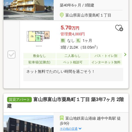
築40年6ヶ月 / 3階建
富山県富山市粟島町１丁目
5.70
万円
管理費4,000円
なし
1ヶ月
2
3階 / 2LDK（53.05m
）
敷金なし
二人暮らし
バス・トイレ別
駐車場(近隣含)
ペット相談可
インターネット無料
ネット無料でたのしい時間を過ごそう！
富山県富山市粟島町１丁目 築3年7ヶ月 2階
賃貸アパート
建
富山地鉄富山港線 越中中島駅 徒
歩9分
その他の交通