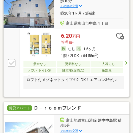
歩10分
その他の交通
築20年1ヶ月 / 2階建
富山県富山市中島４丁目
6.20
万円
管理費-
なし
1.5ヶ月
2
1階 / 2LDK（64.58m
）
敷金なし
更新料なし
二人暮らし
バス・トイレ別
駐車場(近隣含)
角部屋
ロフト付メゾネットタイプの2LDK！エアコン3台付♪
Ｄ－ｒｏｏｍフレンド
賃貸アパート
富山地鉄富山港線 越中中島駅 徒
歩5分
その他の交通