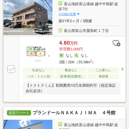
富山地鉄富山港線 越中中島駅 徒
歩7分
その他の交通
築31年2ヶ月 / 3階建
富山県富山市粟島町１丁目
4.80
万円
管理費3,000円
なし
なし
2
2階 / 2DK（55.38m
）
礼金なし
敷金なし
二人暮らし
バス・トイレ別
駐車場(近隣含)
角部屋
【トクトクくん】初期費用10万未満契約可（指定保証
会社必須）
プランドールＮＡＫＡＪＩＭＡ ４号館
賃貸アパート
富山地鉄富山港線 越中中島駅 徒