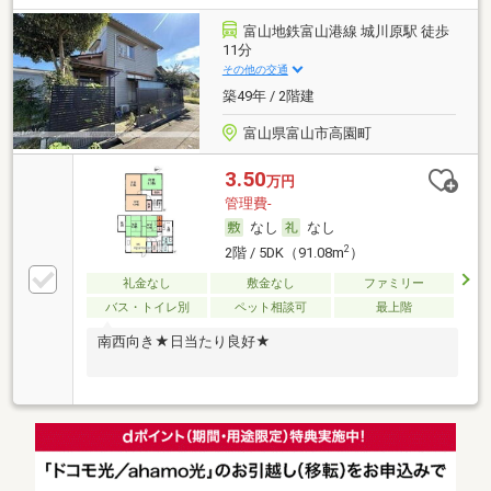
富山地鉄富山港線 城川原駅 徒歩
11分
その他の交通
築49年 / 2階建
富山県富山市高園町
3.50
万円
管理費-
なし
なし
2
2階 / 5DK（91.08m
）
礼金なし
敷金なし
ファミリー
バス・トイレ別
ペット相談可
最上階
南西向き★日当たり良好★