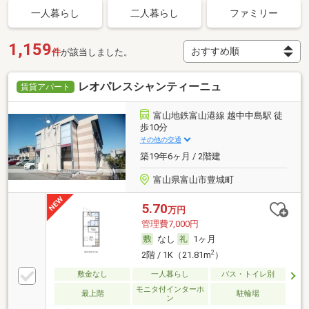
一人暮らし
二人暮らし
ファミリー
1,159
件
が該当しました。
レオパレスシャンティーニュ
賃貸アパート
富山地鉄富山港線 越中中島駅 徒
歩10分
その他の交通
築19年6ヶ月 / 2階建
富山県富山市豊城町
5.70
万円
管理費7,000円
なし
1ヶ月
2
2階 / 1K（21.81m
）
敷金なし
一人暮らし
バス・トイレ別
モニタ付インターホ
最上階
駐輪場
ン