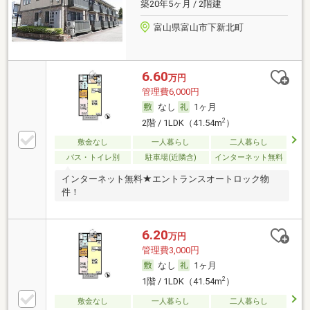
築20年5ヶ月 / 2階建
富山県富山市下新北町
6.60
万円
管理費6,000円
なし
1ヶ月
2
2階 / 1LDK（41.54m
）
敷金なし
一人暮らし
二人暮らし
バス・トイレ別
駐車場(近隣含)
インターネット無料
インターネット無料★エントランスオートロック物
件！
6.20
万円
管理費3,000円
なし
1ヶ月
2
1階 / 1LDK（41.54m
）
敷金なし
一人暮らし
二人暮らし