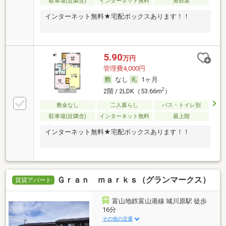
駐車場(近隣含)
インターネット無料
角部屋
インターネット無料★宅配ボックスあります！！
5.90
万円
管理費4,000円
なし
1ヶ月
2
2階 / 2LDK（53.66m
）
敷金なし
二人暮らし
バス・トイレ別
駐車場(近隣含)
インターネット無料
最上階
インターネット無料★宅配ボックスあります！！
Ｇｒａｎ ｍａｒｋｓ（グランマークス）
賃貸アパート
富山地鉄富山港線 城川原駅 徒歩
16分
その他の交通