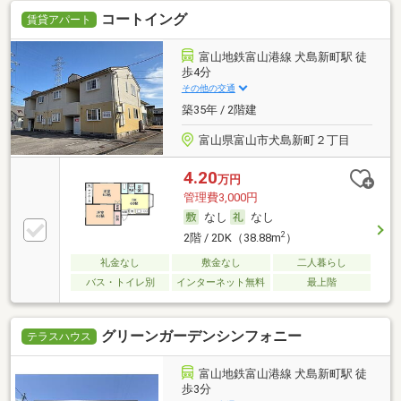
コートイング
賃貸アパート
富山地鉄富山港線 犬島新町駅 徒
歩4分
その他の交通
築35年 / 2階建
富山県富山市犬島新町２丁目
4.20
万円
管理費3,000円
なし
なし
2
2階 / 2DK（38.88m
）
礼金なし
敷金なし
二人暮らし
バス・トイレ別
インターネット無料
最上階
グリーンガーデンシンフォニー
テラスハウス
富山地鉄富山港線 犬島新町駅 徒
歩3分