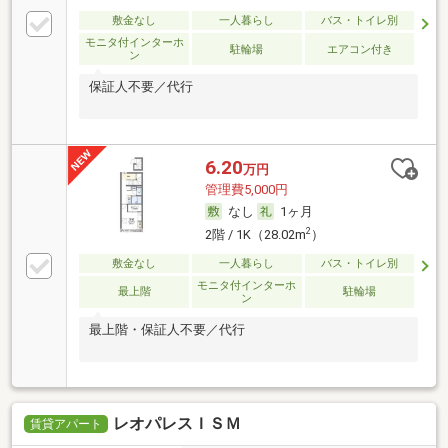
敷金なし
一人暮らし
バス・トイレ別
モニタ付インターホ
駐輪場
エアコン付き
ン
保証人不要／代行
6.20
万円
管理費5,000円
なし
1ヶ月
2
2階 / 1K（28.02m
）
敷金なし
一人暮らし
バス・トイレ別
モニタ付インターホ
最上階
駐輪場
ン
最上階・保証人不要／代行
レオパレスＩＳＭ
賃貸アパート