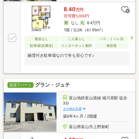
8.40
万円
管理費5,000円
なし
8.4万円
2
1階 / 2LDK（61.95m
）
敷金なし
二人暮らし
バス・トイレ別
駐車場(近隣含)
インターネット無料
角部屋
融雪付き駐車場なので冬も安心です♪
グラン・ジュテ
賃貸アパート
富山地鉄富山港線 城川原駅 徒歩
3分
その他の交通
築6年4ヶ月 / 2階建
富山県富山市上野新町