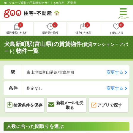
NTTグループ運営の不動産総合サイト goo住宅・不動産
1
0
0
0
最近検索した条件
最近見た物件
保存した条件
お気に入り
犬島新町駅(富山県)の賃貸物件
(賃貸マンション・アパ
物件一覧
ート)
駅
変更する
富山地鉄富山港線/犬島新町
条件
変更する
指定なし
新着メールを受
検索条件を保存
アプリで探す
取る
人数に合った間取りを選ぶ