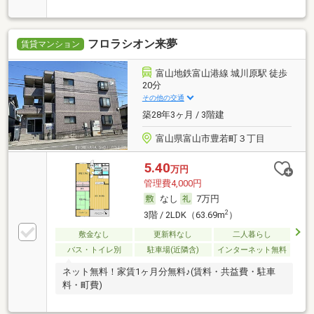
フロラシオン来夢
賃貸マンション
富山地鉄富山港線 城川原駅 徒歩
20分
その他の交通
築28年3ヶ月 / 3階建
富山県富山市豊若町３丁目
5.40
万円
管理費4,000円
なし
7万円
2
3階 / 2LDK（63.69m
）
敷金なし
更新料なし
二人暮らし
バス・トイレ別
駐車場(近隣含)
インターネット無料
ネット無料！家賃1ヶ月分無料♪(賃料・共益費・駐車
料・町費)