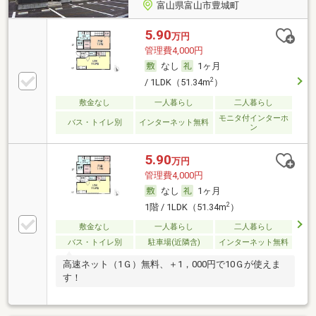
富山県富山市豊城町
5.90
万円
管理費4,000円
なし
1ヶ月
2
/ 1LDK（51.34m
）
敷金なし
一人暮らし
二人暮らし
モニタ付インターホ
バス・トイレ別
インターネット無料
ン
5.90
万円
管理費4,000円
なし
1ヶ月
2
1階 / 1LDK（51.34m
）
敷金なし
一人暮らし
二人暮らし
バス・トイレ別
駐車場(近隣含)
インターネット無料
高速ネット（1Ｇ）無料、＋1，000円で10Ｇが使えま
す！