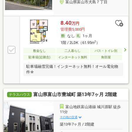
富山県富山市犬島７丁目
8.40
万円
管理費5,000円
なし
1ヶ月
2
1階 / 2LDK（61.95m
）
敷金なし
二人暮らし
バス・トイレ別
駐車場(近隣含)
インターネット無料
角部屋
駐車場融雪完備！インターネット無料！オール電化物
件☆
富山県富山市豊城町 築13年7ヶ月 2階建
テラスハウス
富山地鉄富山港線 城川原駅 徒歩
11分
その他の交通
築13年7ヶ月 / 2階建