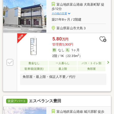
富山地鉄富山港線 犬島新町駅 徒
歩12分
その他の交通
築21年8ヶ月 / 2階建
富山県富山市犬島３
5.80
万円
管理費5,000円
なし
1ヶ月
2
2階 / 1K（22.35m
）
敷金なし
一人暮らし
バス・トイレ別
駐車場(近隣含)
最上階
角部屋
角部屋・最上階・保証人不要／代行
エスペランス豊田
賃貸アパート
富山地鉄富山港線 城川原駅 徒歩