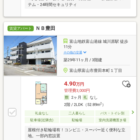
テム・24時間セキュリティ
ＮＢ豊田
賃貸アパート
富山地鉄富山港線 城川原駅 徒歩
11分
その他の交通
築29年11ヶ月 / 3階建
富山県富山市豊田本町１丁目
4.90
万円
管理費3,000円
2ヶ月
なし
2
2階 / 2LDK（52.89m
）
礼金なし
二人暮らし
バス・トイレ別
駐車場(近隣含)
駐輪場
室内洗濯機置き場
屋根付き駐輪場有！コンビニ・スーパー近く便利な立
地。一部内窓設置