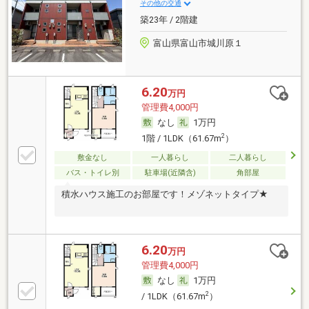
その他の交通
築23年 / 2階建
富山県富山市城川原１
6.20
万円
管理費4,000円
なし
1万円
2
1階 / 1LDK（61.67m
）
敷金なし
一人暮らし
二人暮らし
バス・トイレ別
駐車場(近隣含)
角部屋
積水ハウス施工のお部屋です！メゾネットタイプ★
6.20
万円
管理費4,000円
なし
1万円
2
/ 1LDK（61.67m
）