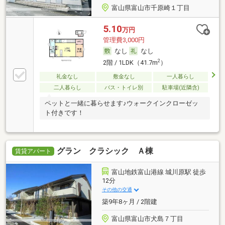
富山県富山市千原崎１丁目
5.10
万円
管理費3,000円
なし
なし
2
2階 / 1LDK（41.7m
）
礼金なし
敷金なし
一人暮らし
二人暮らし
バス・トイレ別
駐車場(近隣含)
ペットと一緒に暮らせます♪ウォークインクローゼッ
ト付きです！
グラン クラシック Ａ棟
賃貸アパート
富山地鉄富山港線 城川原駅 徒歩
12分
その他の交通
築9年8ヶ月 / 2階建
富山県富山市犬島７丁目