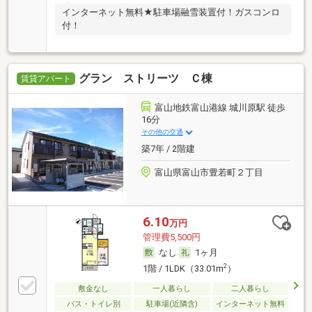
インターネット無料★駐車場融雪装置付！ガスコンロ
付！
グラン ストリーツ Ｃ棟
賃貸アパート
富山地鉄富山港線 城川原駅 徒歩
16分
その他の交通
築7年 / 2階建
富山県富山市豊若町２丁目
6.10
万円
管理費5,500円
なし
1ヶ月
2
1階 / 1LDK（33.01m
）
敷金なし
一人暮らし
二人暮らし
バス・トイレ別
駐車場(近隣含)
インターネット無料