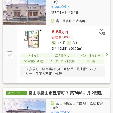
18分
その他の交通
築7年8ヶ月 / 2階建
富山県富山市豊若町３
6.60
万円
管理費4,000円
1ヶ月
なし
2
2階 / 2LDK（60.75m
）
礼金なし
二人暮らし
バス・トイレ別
駐車場(近隣含)
インターネット無料
最上階
二人入居可・駐車場2台分・角部屋・最上階・バリア
フリー・保証人不要／代行
富山県富山市豊若町３ 築7年8ヶ月 2階建
賃貸アパート
富山地鉄富山港線 城川原駅 徒歩
18分
その他の交通