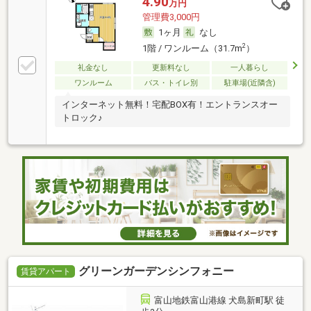
4.90
万円
管理費3,000円
1ヶ月
なし
2
1階 / ワンルーム（31.7m
）
礼金なし
更新料なし
一人暮らし
ワンルーム
バス・トイレ別
駐車場(近隣含)
インターネット無料！宅配BOX有！エントランスオー
トロック♪
グリーンガーデンシンフォニー
賃貸アパート
富山地鉄富山港線 犬島新町駅 徒