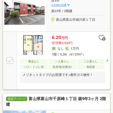
歩3分
その他の交通
築23年 / 2階建
富山県富山市城川原１丁目
6.20
万円
管理費4,000円
なし
1万円
2
1階 / 1LDK（61.07m
）
敷金なし
一人暮らし
二人暮らし
バス・トイレ別
駐車場(近隣含)
角部屋
メゾネットタイプのお部屋です♪都市ガス物件！
富山県富山市千原崎１丁目 築9年3ヶ月 2階
賃貸アパート
建