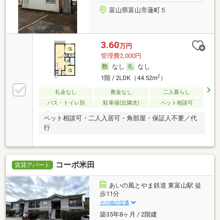
富山県富山市蓮町５
3.60
万円
管理費2,000円
なし
なし
2
1階 / 2LDK（44.52m
）
礼金なし
敷金なし
二人暮らし
バス・トイレ別
駐車場(近隣含)
ペット相談可
ペット相談可・二人入居可・角部屋・保証人不要／代
行
コーポ米田
賃貸アパート
あいの風とやま鉄道 東富山駅 徒
歩11分
その他の交通
築35年8ヶ月 / 2階建