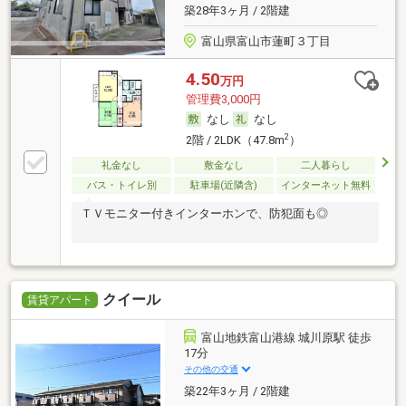
築28年3ヶ月 / 2階建
富山県富山市蓮町３丁目
4.50
万円
管理費3,000円
なし
なし
2
2階 / 2LDK（47.8m
）
礼金なし
敷金なし
二人暮らし
バス・トイレ別
駐車場(近隣含)
インターネット無料
ＴＶモニター付きインターホンで、防犯面も◎
クイール
賃貸アパート
富山地鉄富山港線 城川原駅 徒歩
17分
その他の交通
築22年3ヶ月 / 2階建