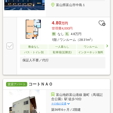
富山県富山市中島１
4.80
万円
管理費4,000円
なし
4.8万円
2
1階 / ワンルーム（28.31m
）
敷金なし
一人暮らし
ワンルーム
バス・トイレ別
駐車場(近隣含)
インターネット無料
保証人不要／代行
コートＮＡＯ
賃貸アパート
富山地鉄富山港線 蓮町（馬場記
念公園）駅 徒歩10分
その他の交通
築36年6ヶ月 / 2階建