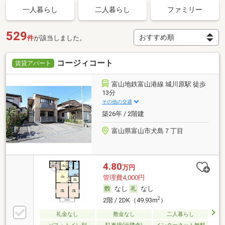
一人暮らし
二人暮らし
ファミリー
529
件
が該当しました。
コージィコート
賃貸アパート
富山地鉄富山港線 城川原駅 徒歩
13分
その他の交通
築26年 / 2階建
富山県富山市犬島７丁目
4.80
万円
管理費4,000円
なし
なし
2
2階 / 2DK（49.93m
）
礼金なし
敷金なし
二人暮らし