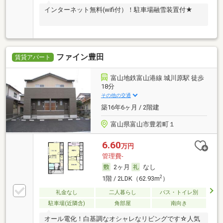
インターネット無料(wifi付）！駐車場融雪装置付★
ファイン豊田
賃貸アパート
富山地鉄富山港線 城川原駅 徒歩
18分
その他の交通
築16年6ヶ月 / 2階建
富山県富山市豊若町１
6.60
万円
管理費-
2ヶ月
なし
2
1階 / 2LDK（62.93m
）
礼金なし
二人暮らし
バス・トイレ別
駐車場(近隣含)
角部屋
南向き
オール電化！白基調なオシャレなリビングです☆人気