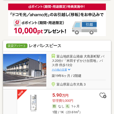
レオパレスピース
賃貸アパート
富山地鉄富山港線 犬島新町駅 バ
ス20分/「米田すずかけ台団地」バ
ス停 停歩13分
その他の交通
築19年6ヶ月 / 2階建
富山県富山市犬島３
5.90
万円
管理費5,000円
なし
1ヶ月
2
1階 / 1K（23.61m
）