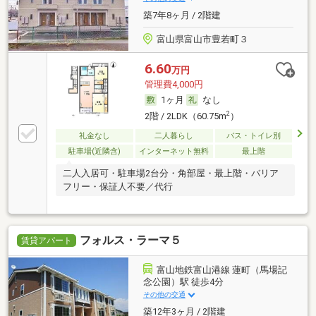
築7年8ヶ月 / 2階建
富山県富山市豊若町３
6.60
万円
管理費4,000円
1ヶ月
なし
2
2階 / 2LDK（60.75m
）
礼金なし
二人暮らし
バス・トイレ別
駐車場(近隣含)
インターネット無料
最上階
二人入居可・駐車場2台分・角部屋・最上階・バリア
フリー・保証人不要／代行
フォルス・ラーマ５
賃貸アパート
富山地鉄富山港線 蓮町（馬場記
念公園）駅 徒歩4分
その他の交通
築12年3ヶ月 / 2階建