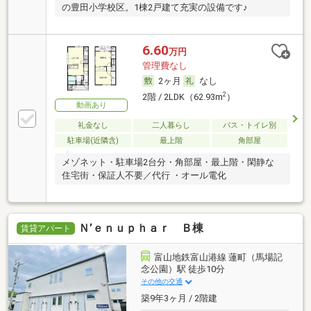
の豊田小学校区。1棟2戸建て充実の設備です♪
6.60
万円
管理費なし
2ヶ月
なし
2
2階 / 2LDK（62.93m
）
動画あり
礼金なし
二人暮らし
バス・トイレ別
駐車場(近隣含)
最上階
角部屋
メゾネット・駐車場2台分・角部屋・最上階・閑静な
住宅街・保証人不要／代行 ・オール電化
Ｎ’ｅｎｕｐｈａｒ Ｂ棟
賃貸アパート
富山地鉄富山港線 蓮町（馬場記
念公園）駅 徒歩10分
その他の交通
築9年3ヶ月 / 2階建