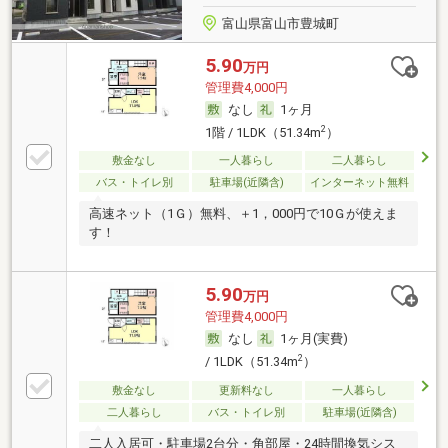
富山県富山市豊城町
5.90
万円
管理費4,000円
なし
1ヶ月
2
1階 / 1LDK（51.34m
）
敷金なし
一人暮らし
二人暮らし
バス・トイレ別
駐車場(近隣含)
インターネット無料
高速ネット（1Ｇ）無料、＋1，000円で10Ｇが使えま
す！
5.90
万円
管理費4,000円
なし
1ヶ月(実費)
2
/ 1LDK（51.34m
）
敷金なし
更新料なし
一人暮らし
二人暮らし
バス・トイレ別
駐車場(近隣含)
二人入居可・駐車場2台分・角部屋・24時間換気シス