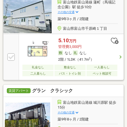
富山地鉄富山港線 蓮町（馬場記
念公園）駅 徒歩10分
その他の交通
築9年3ヶ月 / 2階建
富山県富山市千原崎１丁目
5.10
万円
管理費3,000円
なし
なし
2
2階 / 1LDK（41.7m
）
礼金なし
敷金なし
一人暮らし
二人暮らし
バス・トイレ別
ペット相談可
グラン クラシック
賃貸アパート
富山地鉄富山港線 城川原駅 徒歩
15分
その他の交通
築9年8ヶ月 / 2階建