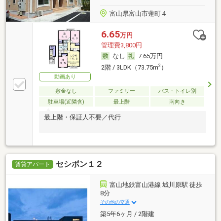
富山県富山市蓮町４
6.65
万円
管理費3,800円
なし
7.65万円
2
2階 / 3LDK（73.75m
）
動画あり
敷金なし
ファミリー
バス・トイレ別
駐車場(近隣含)
最上階
南向き
最上階・保証人不要／代行
セシボン１２
賃貸アパート
富山地鉄富山港線 城川原駅 徒歩
8分
その他の交通
築5年6ヶ月 / 2階建