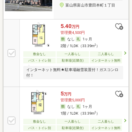
富山県富山市豊田本町１丁目
5.40
万円
管理費4,500円
なし
1ヶ月
2
2階 / 1LDK（33.39m
）
敷金なし
一人暮らし
二人暮らし
バス・トイレ別
駐車場(近隣含)
インターネット無料
インターネット無料★駐車場融雪装置付！ガスコンロ
付！
5
万円
管理費5,000円
なし
1ヶ月
2
1階 / 1LDK（33.39m
）
敷金なし
一人暮らし
二人暮らし
バス・トイレ別
駐車場(近隣含)
インターネット無料