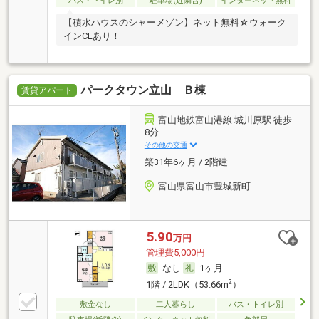
バス・トイレ別
駐車場(近隣含)
インターネット無料
【積水ハウスのシャーメゾン】ネット無料☆ウォーク
インCLあり！
パークタウン立山 Ｂ棟
賃貸アパート
富山地鉄富山港線 城川原駅 徒歩
8分
その他の交通
築31年6ヶ月 / 2階建
富山県富山市豊城新町
5.90
万円
管理費5,000円
なし
1ヶ月
2
1階 / 2LDK（53.66m
）
敷金なし
二人暮らし
バス・トイレ別