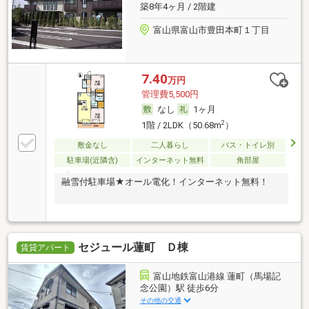
築8年4ヶ月 / 2階建
富山県富山市豊田本町１丁目
7.40
万円
管理費5,500円
なし
1ヶ月
2
1階 / 2LDK（50.68m
）
敷金なし
二人暮らし
バス・トイレ別
駐車場(近隣含)
インターネット無料
角部屋
融雪付駐車場★オール電化！インターネット無料！
セジュール蓮町 Ｄ棟
賃貸アパート
富山地鉄富山港線 蓮町（馬場記
念公園）駅 徒歩6分
その他の交通