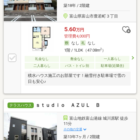
築18年 / 2階建
富山県富山市豊若町３丁目
5.60
万円
管理費4,000円
なし
なし
2
1階 / 1LDK（47.08m
）
礼金なし
敷金なし
一人暮らし
二人暮らし
バス・トイレ別
駐車場(近隣含)
積水ハウス施工のお部屋です！融雪付き駐車場で雪の
日も安心♪
ｓｔｕｄｉｏ ＡＺＵＬ Ｂ
テラスハウス
富山地鉄富山港線 城川原駅 徒歩
11分
その他の交通
築13年7ヶ月 / 2階建