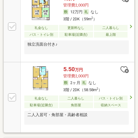
管理費2,000円
12万円
なし
2
3階 / 2DK（59m
）
礼金なし
更新料なし
二人暮らし
バス・トイレ別
駐車場(近隣含)
最上階
独立洗面台付き♪
5.50
万円
管理費2,000円
2ヶ月
なし
2
3階 / 2DK（58.58m
）
礼金なし
二人暮らし
バス・トイレ別
駐車場(近隣含)
角部屋
収納スペース
二人入居可・角部屋・高齢者相談