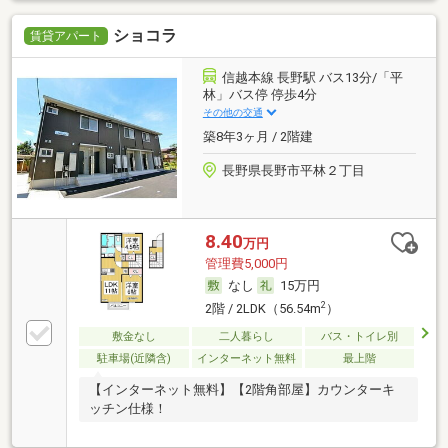
ショコラ
賃貸アパート
信越本線 長野駅 バス13分/「平
林」バス停 停歩4分
その他の交通
築8年3ヶ月 / 2階建
長野県長野市平林２丁目
8.40
万円
管理費5,000円
なし
15万円
2
2階 / 2LDK（56.54m
）
敷金なし
二人暮らし
バス・トイレ別
駐車場(近隣含)
インターネット無料
最上階
【インターネット無料】【2階角部屋】カウンターキ
ッチン仕様！