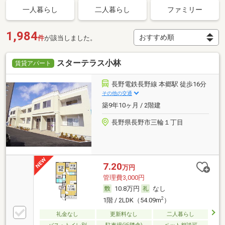
一人暮らし
二人暮らし
ファミリー
1,984
件
が該当しました。
スターテラス小林
賃貸アパート
長野電鉄長野線 本郷駅 徒歩16分
その他の交通
築9年10ヶ月 / 2階建
長野県長野市三輪１丁目
7.20
万円
管理費3,000円
10.8万円
なし
2
1階 / 2LDK（54.09m
）
礼金なし
更新料なし
二人暮らし