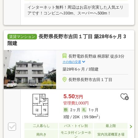
インターネット無料！周辺はお店が充実した人気エリ
アです！コンビニへ330m、スーパーへ500m！
長野県長野市吉田１丁目 築28年6ヶ月 3
賃貸マンション
階建
長野電鉄長野線 桐原駅 徒歩3分
その他の交通
築28年6ヶ月 / 3階建
長野県長野市吉田１丁目
5.50
万円
管理費2,000円
2ヶ月
1ヶ月
2
3階 / 2DK（59.58m
）
二人暮らし
バス・トイレ別
最上階
モニタ付インターホ
南向き
室内洗濯機置き場
ン