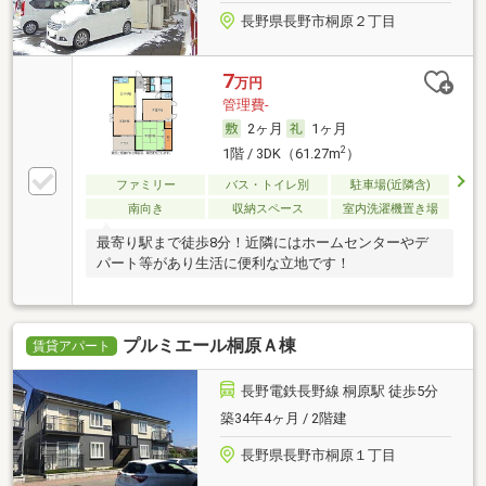
長野県長野市桐原２丁目
7
万円
管理費-
2ヶ月
1ヶ月
2
1階 / 3DK（61.27m
）
ファミリー
バス・トイレ別
駐車場(近隣含)
南向き
収納スペース
室内洗濯機置き場
最寄り駅まで徒歩8分！近隣にはホームセンターやデ
パート等があり生活に便利な立地です！
プルミエール桐原Ａ棟
賃貸アパート
長野電鉄長野線 桐原駅 徒歩5分
築34年4ヶ月 / 2階建
長野県長野市桐原１丁目