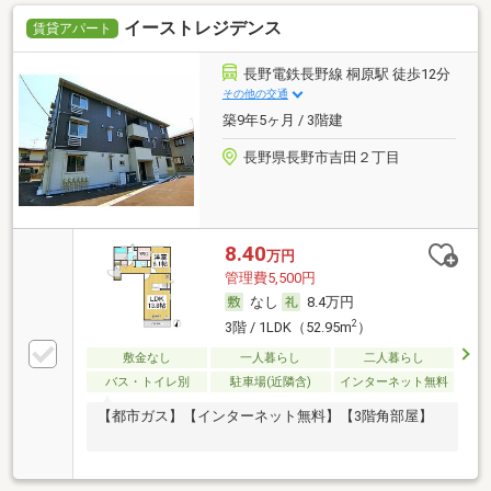
イーストレジデンス
賃貸アパート
長野電鉄長野線 桐原駅 徒歩12分
その他の交通
築9年5ヶ月 / 3階建
長野県長野市吉田２丁目
8.40
万円
管理費5,500円
なし
8.4万円
2
3階 / 1LDK（52.95m
）
敷金なし
一人暮らし
二人暮らし
バス・トイレ別
駐車場(近隣含)
インターネット無料
【都市ガス】【インターネット無料】【3階角部屋】