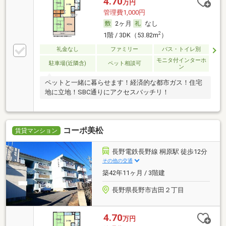
4.70
万円
管理費1,000円
2ヶ月
なし
2
1階 / 3DK（53.82m
）
礼金なし
ファミリー
バス・トイレ別
モニタ付インターホ
駐車場(近隣含)
ペット相談可
ン
ペットと一緒に暮らせます！経済的な都市ガス！住宅
地に立地！SBC通りにアクセスバッチリ！
コーポ美松
賃貸マンション
長野電鉄長野線 桐原駅 徒歩12分
その他の交通
築42年11ヶ月 / 3階建
長野県長野市吉田２丁目
4.70
万円