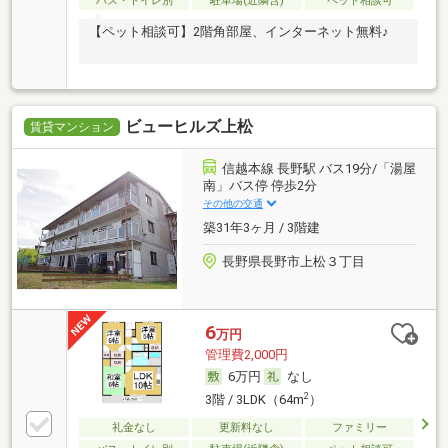
バス・トイレ別
駐車場(近隣含)
ペット相談可
【ペット相談可】2階角部屋、インターネット無料♪
ビューヒルズ上松
賃貸マンション
信越本線 長野駅 バス19分/「湯屋
南」バス停 停歩2分
その他の交通
築31年3ヶ月 / 3階建
長野県長野市上松３丁目
6
万円
管理費2,000円
6万円
なし
2
3階 / 3LDK（64m
）
礼金なし
更新料なし
ファミリー