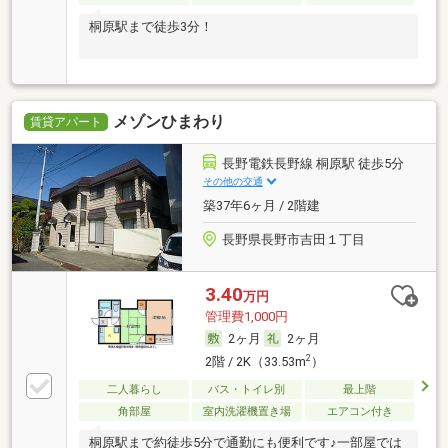
桐原駅まで徒歩3分！
メゾンひまわり
賃貸アパート
長野電鉄長野線 桐原駅 徒歩5分
その他の交通
築37年6ヶ月 / 2階建
長野県長野市吉田１丁目
3.40
万円
管理費1,000円
2ヶ月
2ヶ月
2
2階 / 2K（33.53m
）
二人暮らし
バス・トイレ別
最上階
角部屋
室内洗濯機置き場
エアコン付き
桐原駅まで約徒歩5分で通勤にも便利です♪一部屋では