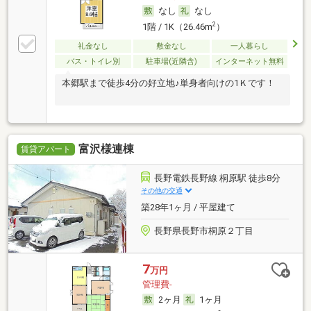
なし
なし
2
1階 / 1K（26.46m
）
礼金なし
敷金なし
一人暮らし
バス・トイレ別
駐車場(近隣含)
インターネット無料
本郷駅まで徒歩4分の好立地♪単身者向けの1Ｋです！
富沢様連棟
賃貸アパート
長野電鉄長野線 桐原駅 徒歩8分
その他の交通
築28年1ヶ月 / 平屋建て
長野県長野市桐原２丁目
7
万円
管理費-
2ヶ月
1ヶ月