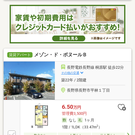
メゾン・ド・ボヌールＢ
賃貸アパート
長野電鉄長野線 桐原駅 徒歩22分
その他の交通
築22年 / 2階建
長野県長野市平林１丁目
6.50
万円
管理費3,500円
なし
1ヶ月
2
1階 / 1LDK（33.47m
）