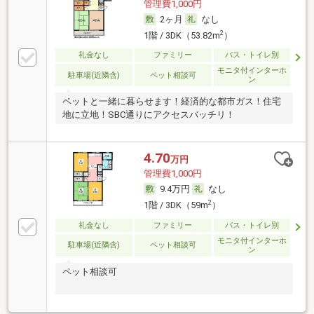
管理費1,000円
2ヶ月
なし
2
1階 / 3DK（53.82m
）
礼金なし
ファミリー
バス・トイレ別
モニタ付インターホ
駐車場(近隣含)
ペット相談可
ン
ペットと一緒に暮らせます！経済的な都市ガス！住宅
地に立地！SBC通りにアクセスバッチリ！
4.70
万円
管理費1,000円
9.4万円
なし
2
1階 / 3DK（59m
）
礼金なし
ファミリー
バス・トイレ別
モニタ付インターホ
駐車場(近隣含)
ペット相談可
ン
ペット相談可