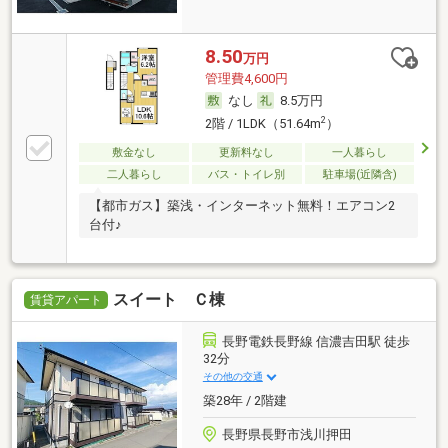
8.50
万円
管理費4,600円
なし
8.5万円
2
2階 / 1LDK（51.64m
）
敷金なし
更新料なし
一人暮らし
二人暮らし
バス・トイレ別
駐車場(近隣含)
【都市ガス】築浅・インターネット無料！エアコン2
台付♪
スイート Ｃ棟
賃貸アパート
長野電鉄長野線 信濃吉田駅 徒歩
32分
その他の交通
築28年 / 2階建
長野県長野市浅川押田