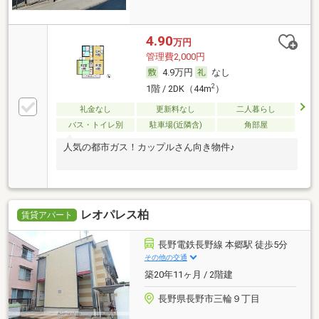
4.90
万円
管理費2,000円
4.9万円
なし
2
1階 / 2DK（44m
）
礼金なし
更新料なし
二人暮らし
バス・トイレ別
駐車場(近隣含)
角部屋
人気の都市ガス！カップルさん向き物件♪
レオパレス柏
賃貸アパート
長野電鉄長野線 本郷駅 徒歩5分
その他の交通
築20年11ヶ月 / 2階建
長野県長野市三輪９丁目