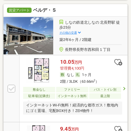
ベルデ・Ｓ
賃貸アパート
しなの鉄道北しなの 北長野駅 徒
歩25分
その他の交通
築2年6ヶ月 / 2階建
長野県長野市西和田１丁目
10.05
万円
管理費4,100円
なし
1ヶ月
2
2階 / 3LDK（63.66m
）
敷金なし
ファミリー
バス・トイレ別
駐車場(近隣含)
インターネット無料
最上階
インターネットWi-Fi無料！経済的な都市ガス！敷地内
にゴミ置場、宅配BOX付き！ZEH物件！
9.45
万円