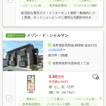
敷金なし
一人暮らし
二人暮らし
バス・トイレ別
駐車場(近隣含)
インターネット無料
経済的な都市ガス！インターネット無料！敷地内にゴ
ミ置場、ネットショッピングに便利な宅配BOX付き
メゾン・ド・シャルマン
賃貸アパート
長野電鉄長野線 桐原駅 徒歩27分
その他の交通
築23年 / 2階建
長野県長野市西和田１丁目
5.80
万円
管理費4,000円
なし
7万円
2
2階 / 1K（26.71m
）
敷金なし
一人暮らし
バス・トイレ別
駐車場(近隣含)
インターネット無料
最上階