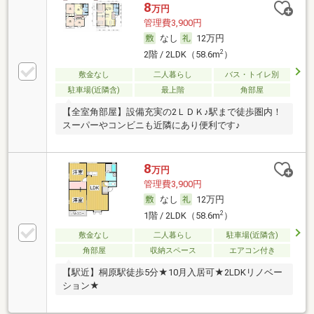
8
万円
管理費3,900円
なし
12万円
2
2階 / 2LDK（58.6m
）
敷金なし
二人暮らし
バス・トイレ別
駐車場(近隣含)
最上階
角部屋
【全室角部屋】設備充実の2ＬＤＫ♪駅まで徒歩圏内！
スーパーやコンビニも近隣にあり便利です♪
8
万円
管理費3,900円
なし
12万円
2
1階 / 2LDK（58.6m
）
敷金なし
二人暮らし
駐車場(近隣含)
角部屋
収納スペース
エアコン付き
【駅近】桐原駅徒歩5分★10月入居可★2LDKリノベー
ション★