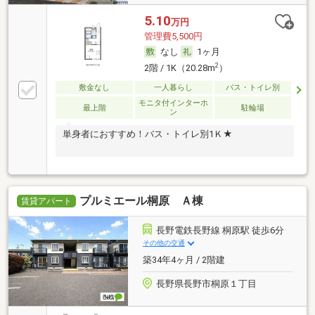
5.10
万円
管理費5,500円
なし
1ヶ月
2
2階 / 1K（20.28m
）
敷金なし
一人暮らし
バス・トイレ別
モニタ付インターホ
最上階
駐輪場
ン
単身者におすすめ！バス・トイレ別1Ｋ★
プルミエール桐原 Ａ棟
賃貸アパート
長野電鉄長野線 桐原駅 徒歩6分
その他の交通
築34年4ヶ月 / 2階建
長野県長野市桐原１丁目