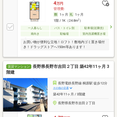
4
万円
管理費-
1ヶ月
1ヶ月
2
1階 / 1K（24.8m
）
一人暮らし
バス・トイレ別
駐車場(近隣含)
南向き
駐輪場
室内洗濯機置き場
お買い物が便利な立地！ロフト！敷地内ゴミ置き場付
き！ドラッグストアへ150m等あります！
長野県長野市吉田２丁目 築42年11ヶ月 3
賃貸マンション
階建
長野電鉄長野線 桐原駅 徒歩12分
その他の交通
築42年11ヶ月 / 3階建
長野県長野市吉田２丁目