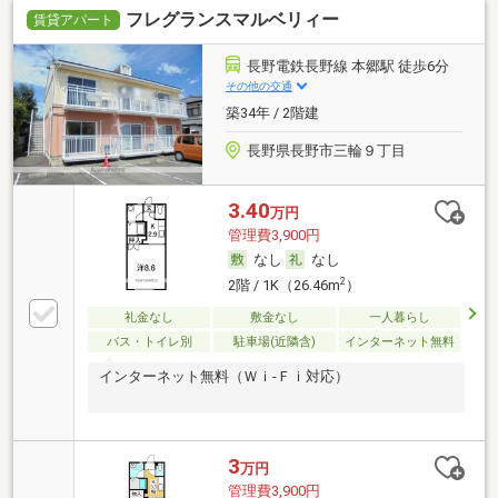
フレグランスマルベリィー
賃貸アパート
長野電鉄長野線 本郷駅 徒歩6分
その他の交通
築34年 / 2階建
長野県長野市三輪９丁目
3.40
万円
管理費3,900円
なし
なし
2
2階 / 1K（26.46m
）
礼金なし
敷金なし
一人暮らし
バス・トイレ別
駐車場(近隣含)
インターネット無料
インターネット無料（Ｗｉ-Ｆｉ対応）
3
万円
管理費3,900円