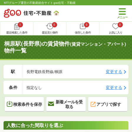
NTTグループ運営の不動産総合サイト goo住宅・不動産
1
0
0
0
最近検索した条件
最近見た物件
保存した条件
お気に入り
桐原駅(長野県)の賃貸物件
(賃貸マンション・アパート)
物件一覧
駅
変更する
長野電鉄長野線/桐原
条件
変更する
指定なし
新着メールを受
検索条件を保存
アプリで探す
取る
人数に合った間取りを選ぶ