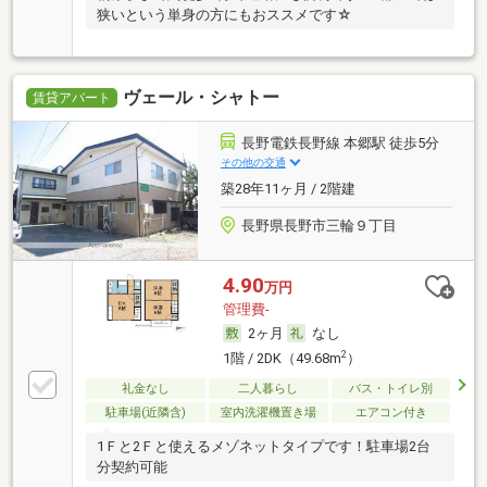
狭いという単身の方にもおススメです☆
ヴェール・シャトー
賃貸アパート
長野電鉄長野線 本郷駅 徒歩5分
その他の交通
築28年11ヶ月 / 2階建
長野県長野市三輪９丁目
4.90
万円
管理費-
2ヶ月
なし
2
1階 / 2DK（49.68m
）
礼金なし
二人暮らし
バス・トイレ別
駐車場(近隣含)
室内洗濯機置き場
エアコン付き
1Ｆと2Ｆと使えるメゾネットタイプです！駐車場2台
分契約可能