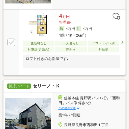
4
万円
管理費-
4万円
4万円
2
1階 / 1K（26m
）
更新料なし
一人暮らし
バス・トイレ別
駐車場(近隣含)
南向き
駐輪場
ロフト付きのお部屋です♪
セリーノ・Ｋ
賃貸アパート
信越本線 長野駅 バス17分/「西和
田」バス停 停歩6分
その他の交通
築2年 / 2階建
長野県長野市西和田１丁目