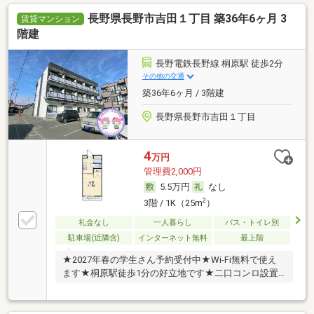
長野県長野市吉田１丁目 築36年6ヶ月 3
賃貸マンション
階建
長野電鉄長野線 桐原駅 徒歩2分
その他の交通
築36年6ヶ月 / 3階建
長野県長野市吉田１丁目
4
万円
管理費2,000円
5.5万円
なし
2
3階 / 1K（25m
）
礼金なし
一人暮らし
バス・トイレ別
駐車場(近隣含)
インターネット無料
最上階
★2027年春の学生さん予約受付中★Wi-Fi無料で使え
ます★桐原駅徒歩1分の好立地です★二口コンロ設置
可★