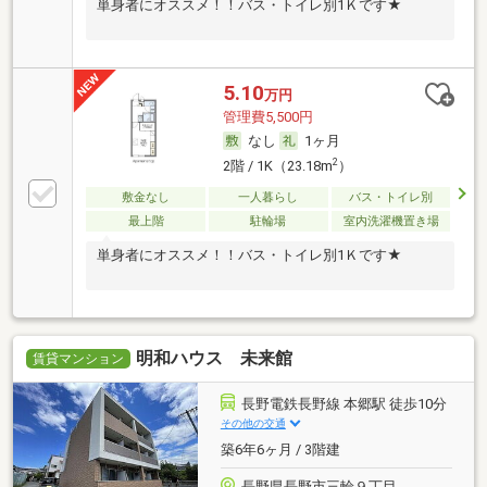
単身者にオススメ！！バス・トイレ別1Ｋです★
5.10
万円
管理費5,500円
なし
1ヶ月
2
2階 / 1K（23.18m
）
敷金なし
一人暮らし
バス・トイレ別
最上階
駐輪場
室内洗濯機置き場
単身者にオススメ！！バス・トイレ別1Ｋです★
明和ハウス 未来館
賃貸マンション
長野電鉄長野線 本郷駅 徒歩10分
その他の交通
築6年6ヶ月 / 3階建
長野県長野市三輪９丁目