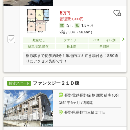
8
万円
管理費3,900円
なし
1.5ヶ月
2
2階 / 3DK（58.6m
）
敷金なし
ファミリー
バス・トイレ別
駐車場(近隣含)
最上階
角部屋
桐原駅まで徒歩約5分！敷地内ゴミ置き場付き！SBC通
りにアクセス良好です！
ファンタジー２１Ｄ棟
賃貸アパート
長野電鉄長野線 桐原駅 徒歩10分
築31年6ヶ月 / 2階建
長野県長野市三輪２丁目