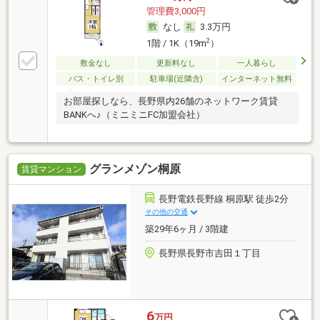
管理費3,000円
なし
3.3万円
2
1階 / 1K（19m
）
敷金なし
更新料なし
一人暮らし
バス・トイレ別
駐車場(近隣含)
インターネット無料
お部屋探しなら、長野県内26舗のネットワーク賃貸
BANKへ♪（ミニミニFC加盟会社）
グランメゾン桐原
賃貸マンション
長野電鉄長野線 桐原駅 徒歩2分
その他の交通
築29年6ヶ月 / 3階建
長野県長野市吉田１丁目
6
万円