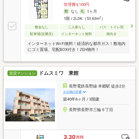
管理費4,100円
なし
1ヶ月
2
1階 / 2LDK（53.63m
）
敷金なし
二人暮らし
バス・トイレ別
駐車場(近隣含)
インターネット無料
南向き
インターネットWi-Fi無料！経済的な都市ガス！敷地内
にゴミ置場、宅配BOX付き！ZEH物件！
ドムスミワ 東館
賃貸マンション
長野電鉄長野線 本郷駅 徒歩2分
その他の交通
築40年6ヶ月 / 3階建
長野県長野市三輪９丁目
3.30
万円