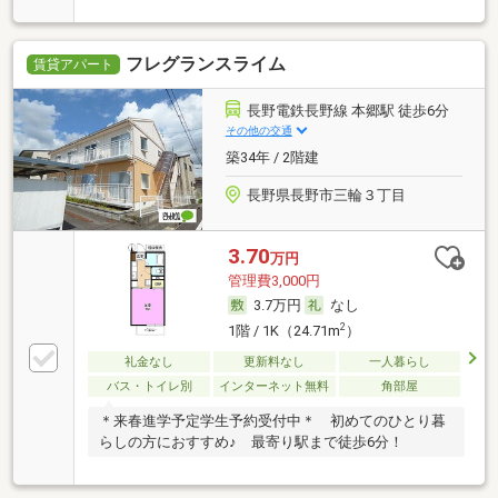
フレグランスライム
賃貸アパート
長野電鉄長野線 本郷駅 徒歩6分
その他の交通
築34年 / 2階建
長野県長野市三輪３丁目
3.70
万円
管理費3,000円
3.7万円
なし
2
1階 / 1K（24.71m
）
礼金なし
更新料なし
一人暮らし
バス・トイレ別
インターネット無料
角部屋
＊来春進学予定学生予約受付中＊ 初めてのひとり暮
らしの方におすすめ♪ 最寄り駅まで徒歩6分！