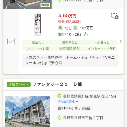
5.65
万円
管理費2,300円
なし
5.65万円
2
3階 / 1K（28.3m
）
敷金なし
更新料なし
一人暮らし
バス・トイレ別
駐車場(近隣含)
インターネット無料
人気のネット無料物件 ホームセキュリティ・TVモニ
ターホン付きで安心◎
ファンタジー２１ Ｄ棟
賃貸アパート
長野電鉄長野線 桐原駅 徒歩15分
その他の交通
築31年6ヶ月 / 2階建
長野県長野市三輪２丁目