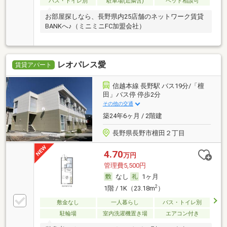
バス・トイレ別
駐車場(近隣含)
ペット相談可
お部屋探しなら、長野県内25店舗のネットワーク賃貸
BANKへ♪（ミニミニFC加盟会社）
レオパレス愛
賃貸アパート
信越本線 長野駅 バス19分/「檀
田」バス停 停歩2分
その他の交通
築24年6ヶ月 / 2階建
長野県長野市檀田２丁目
4.70
万円
管理費5,500円
なし
1ヶ月
2
1階 / 1K（23.18m
）
敷金なし
一人暮らし
バス・トイレ別
駐輪場
室内洗濯機置き場
エアコン付き