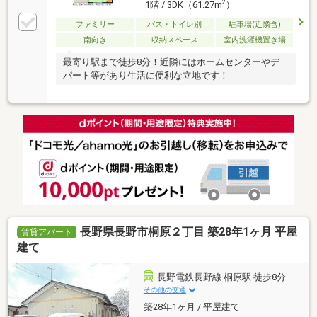
2
1階 / 3DK（61.27m
）
ファミリー
バス・トイレ別
駐車場(近隣含)
南向き
収納スペース
室内洗濯機置き場
最寄り駅まで徒歩8分！近隣にはホームセンターやデ
パート等があり生活に便利な立地です！
長野県長野市桐原２丁目 築28年1ヶ月 平屋
賃貸アパート
建て
長野電鉄長野線 桐原駅 徒歩8分
その他の交通
築28年1ヶ月 / 平屋建て