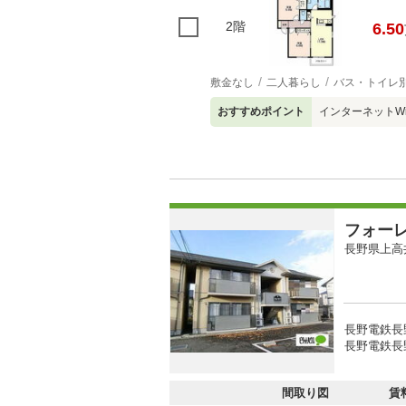
2階
6.50
敷金なし
二人暮らし
バス・トイレ
おすすめポイント
インターネットW
フォー
長野県上高
長野電鉄長野
長野電鉄長野
間取り図
賃