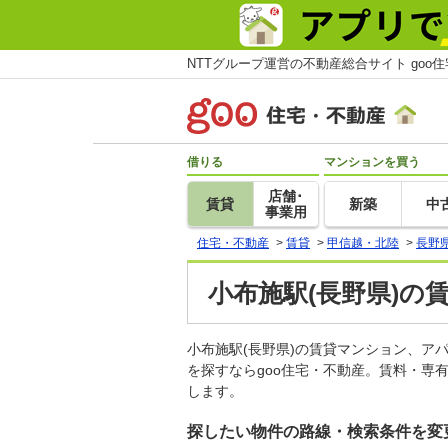
NTTグループ運営の不動産総合サイト goo
借りる
マンションを買う
店舗･
賃貸
新築
中
事業用
住宅・不動産
>
賃貸
>
甲信越・北陸
>
長野
小布施駅(長野県)の
小布施駅(長野県)の賃貸マンション、
を探すならgoo住宅・不動産。賃料・専
します。
探したい物件の路線・検索条件を変