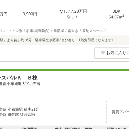
なし / 7.28万円
3DK
3,900円
万円
2
なし / -
54.57m
バス・トイレ別
駐車場(近隣含)
角部屋
南向き
収納スペース
駅』より徒歩約16分 駐車場空き区画2台分有り 1階角部屋になります♪
お気に入り
レスパルＫ Ｂ棟
井郡小布施町大字小布施
線 小布施駅 徒歩21分
賃貸アパ
線 都住駅 徒歩23分