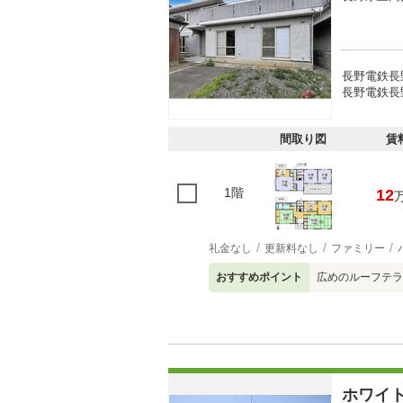
長野電鉄長
長野電鉄長
間取り図
賃
1階
12
礼金なし
更新料なし
ファミリー
おすすめポイント
広めのルーフテラ
ホワイ