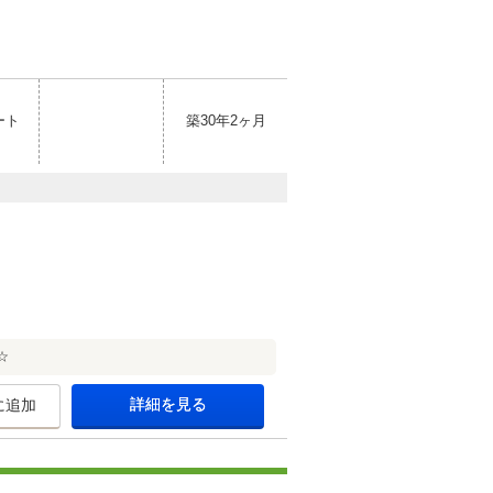
ート
築30年2ヶ月
☆
詳細を見る
に追加