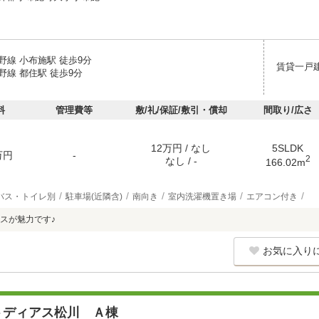
野線 小布施駅 徒歩9分
賃貸一戸
野線 都住駅 徒歩9分
料
管理費等
敷/礼/保証/敷引・償却
間取り/広さ
12万円 / なし
5SLDK
万円
-
2
なし / -
166.02m
バス・トイレ別
駐車場(近隣含)
南向き
室内洗濯機置き場
エアコン付き
スが魅力です♪
お気に入り
トディアス松川 Ａ棟