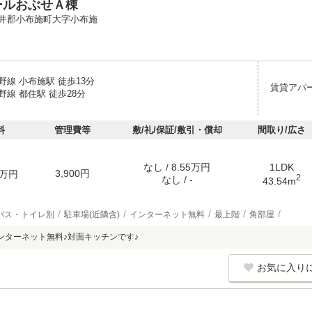
ールおぶせＡ棟
井郡小布施町大字小布施
線 小布施駅 徒歩13分
賃貸アパ
線 都住駅 徒歩28分
料
管理費等
敷/礼/保証/敷引・償却
間取り/広さ
なし / 8.55万円
1LDK
3,900円
万円
2
なし / -
43.54m
バス・トイレ別
駐車場(近隣含)
インターネット無料
最上階
角部屋
ンターネット無料♪対面キッチンです♪
お気に入り