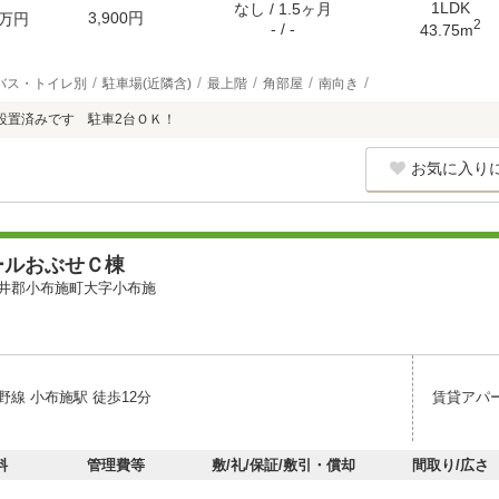
1LDK
なし / 1.5ヶ月
3,900円
万円
2
- / -
43.75m
バス・トイレ別
駐車場(近隣含)
最上階
角部屋
南向き
設置済みです 駐車2台ＯＫ！
お気に入り
ールおぶせＣ棟
井郡小布施町大字小布施
線 小布施駅 徒歩12分
賃貸アパ
料
管理費等
敷/礼/保証/敷引・償却
間取り/広さ