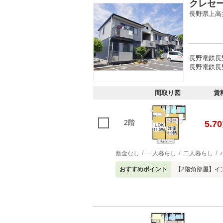
クレセ
長野県上高
長野電鉄長野
長野電鉄長野
間取り図
賃
2階
5.70
敷金なし
一人暮らし
二人暮らし
おすすめポイント
【2階角部屋】イ