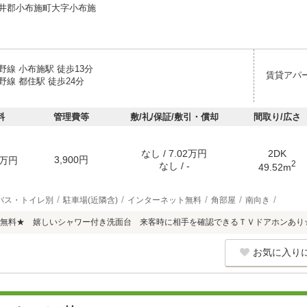
井郡小布施町大字小布施
線 小布施駅 徒歩13分
賃貸アパ
線 都住駅 徒歩24分
料
管理費等
敷/礼/保証/敷引・償却
間取り/広さ
なし / 7.02万円
2DK
3,900円
万円
2
なし / -
49.52m
バス・トイレ別
駐車場(近隣含)
インターネット無料
角部屋
南向き
無料★ 嬉しいシャワー付き洗面台 来客時に相手を確認できるＴＶドアホンあり
お気に入り