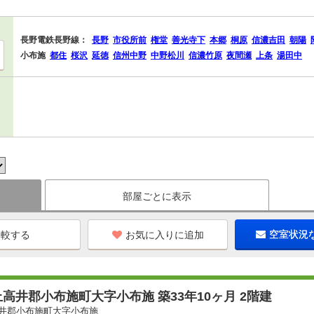
長野電鉄長野線：
長野
市役所前
権堂
善光寺下
本郷
桐原
信濃吉田
朝陽
小布施
都住
桜沢
延徳
信州中野
中野松川
信濃竹原
夜間瀬
上条
湯田中
部屋ごとに表示
お気に入りに追加
空室状況
高井郡小布施町大字小布施 築33年10ヶ月 2階建
井郡小布施町大字小布施