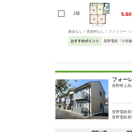
1階
5.60
敷金なし
更新料なし
ファミリー
おすすめポイント
長野電鉄『小布施
フォー
長野県上高
長野電鉄長野
長野電鉄長野