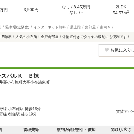
なし / 8.45万円
2LDK
3,900円
万円
2
なし / -
54.57m
別
駐車場(近隣含)
インターネット無料
最上階
角部屋
南向き
i-Fi無料！人気の小布施！全戸角部屋！外物置付きでタイヤの収納にも便利です！
お気に入り
レスパルＫ Ｂ棟
井郡小布施町大字小布施東町
線 小布施駅 徒歩16分
賃貸アパ
線 都住駅 徒歩19分
料
管理費等
敷/礼/保証/敷引・償却
間取り/広さ