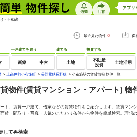
住宅・不動産
0
最近見た物件
保
一戸建てを買う
建てる
投資する
不動産
古
新築
中古
土地
土地活用
投資
県
>
上高井郡小布施町
>
長野電鉄長野線
>
小布施駅の賃貸情報 物件一覧
賃貸物件(賃貸マンション・アパート) 物
アパート、賃貸一戸建て、借家などの賃貸物件をご紹介します。賃貸マン
有面積・間取り・写真・人気のこだわり条件から物件を簡単検索。理想の
更して再検索