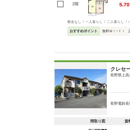
2階
5.70
敷金なし
一人暮らし
二人暮らし
おすすめポイント
無料Ｗｉ−ｆｉ 
クレセ
長野県上高
長野電鉄長野
間取り図
賃