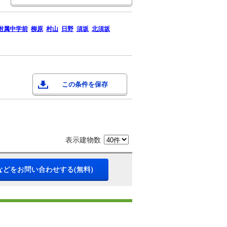
附属中学前
柳原
村山
日野
須坂
北須坂
この条件を保存
表示建物数
などをお問い合わせする(無料)