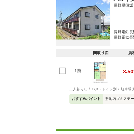
長野県須坂
長野電鉄長野
長野電鉄長野
間取り図
賃
1階
3.50
二人暮らし
バス・トイレ別
駐車場(
おすすめポイント
敷地内ゴミステー