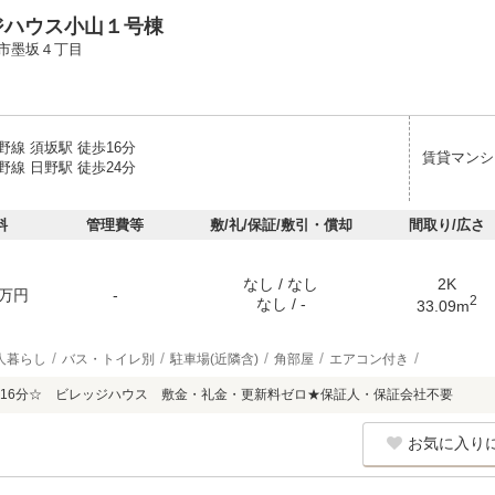
ジハウス小山１号棟
市墨坂４丁目
線 須坂駅 徒歩16分
賃貸マンシ
線 日野駅 徒歩24分
料
管理費等
敷/礼/保証/敷引・償却
間取り/広さ
なし / なし
2K
万円
-
2
なし / -
33.09m
人暮らし
バス・トイレ別
駐車場(近隣含)
角部屋
エアコン付き
16分☆ ビレッジハウス 敷金・礼金・更新料ゼロ★保証人・保証会社不要
お気に入り