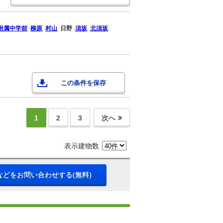
附属中学前
柳原
村山
日野
須坂
北須坂
この条件を保存
1
2
3
次へ
表示建物数
などをお問い合わせする(無料)