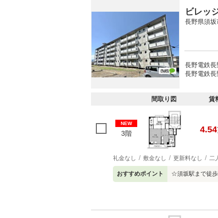
ビレッ
長野県須坂
長野電鉄長野
長野電鉄長野
間取り図
賃
NEW
4.54
3階
礼金なし
敷金なし
更新料なし
二
おすすめポイント
☆須坂駅まで徒歩