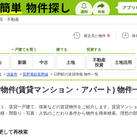
住宅・不動産
0
最近見た物件
保
一戸建てを買う
建てる
投資する
不動産
古
新築
中古
土地
土地活用
投資
県
>
須坂市
>
長野電鉄長野線
>
日野駅の賃貸情報 物件一覧
貸物件(賃貸マンション・アパート) 物件
パート、賃貸一戸建て、借家などの賃貸物件をご紹介します。賃貸マンシ
面積・間取り・写真・人気のこだわり条件から物件を簡単検索。理想の部
更して再検索