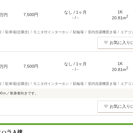
1K
なし / 1ヶ月
7,500円
万円
2
- / -
20.81m
別
駐車場(近隣含)
モニタ付インターホン
駐輪場
室内洗濯機置き場
エアコ
お気に入り
1K
なし / 1ヶ月
7,500円
万円
2
- / -
20.81m
別
駐車場(近隣含)
モニタ付インターホン
駐輪場
室内洗濯機置き場
エアコ
00ｍ／単身者向きです。
お気に入り
タハラＡ棟