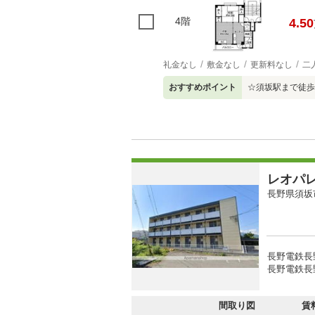
4階
4.50
礼金なし
敷金なし
更新料なし
二
おすすめポイント
☆須坂駅まで徒歩
レオパ
長野県須坂
長野電鉄長
長野電鉄長野
間取り図
賃