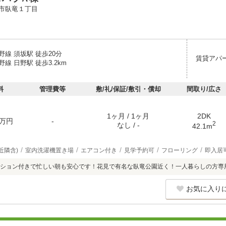
市臥竜１丁目
線 須坂駅 徒歩20分
賃貸アパ
線 日野駅 徒歩3.2km
料
管理費等
敷/礼/保証/敷引・償却
間取り/広さ
1ヶ月 / 1ヶ月
2DK
万円
-
2
なし / -
42.1m
近隣含)
室内洗濯機置き場
エアコン付き
見学予約可
フローリング
即入居
ション付きで忙しい朝も安心です！花見で有名な臥竜公園近く！一人暮らしの方専
お気に入り