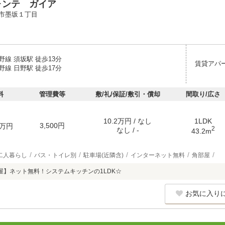
ォンテ ガイア
市墨坂１丁目
線 須坂駅 徒歩13分
賃貸アパ
線 日野駅 徒歩17分
料
管理費等
敷/礼/保証/敷引・償却
間取り/広さ
10.2万円 / なし
1LDK
3,500円
万円
2
なし / -
43.2m
二人暮らし
バス・トイレ別
駐車場(近隣含)
インターネット無料
角部屋
屋】ネット無料！システムキッチンの1LDK☆
お気に入り