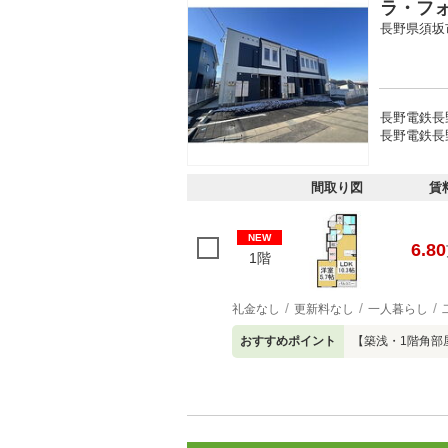
ラ・フ
長野県須坂
長野電鉄長野
長野電鉄長野
間取り図
賃
NEW
6.80
1階
礼金なし
更新料なし
一人暮らし
おすすめポイント
【築浅・1階角部