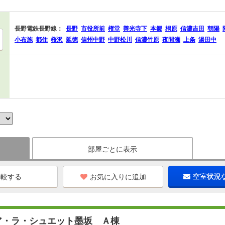
長野電鉄長野線：
長野
市役所前
権堂
善光寺下
本郷
桐原
信濃吉田
朝陽
小布施
都住
桜沢
延徳
信州中野
中野松川
信濃竹原
夜間瀬
上条
湯田中
部屋ごとに表示
お気に入りに追加
空室状況
ア・ラ・シュエット墨坂 Ａ棟