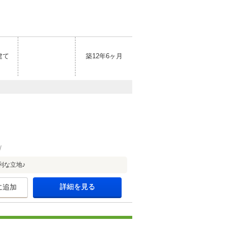
建て
築12年6ヶ月
利な立地♪
詳細を見る
に追加