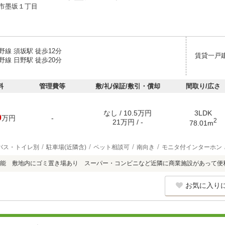
市墨坂１丁目
線 須坂駅 徒歩12分
賃貸一戸
線 日野駅 徒歩20分
料
管理費等
敷/礼/保証/敷引・償却
間取り/広さ
なし / 10.5万円
3LDK
0
万円
-
2
21万円 / -
78.01m
バス・トイレ別
駐車場(近隣含)
ペット相談可
南向き
モニタ付インターホン
能 敷地内にゴミ置き場あり スーパー・コンビニなど近隣に商業施設があって便
お気に入り