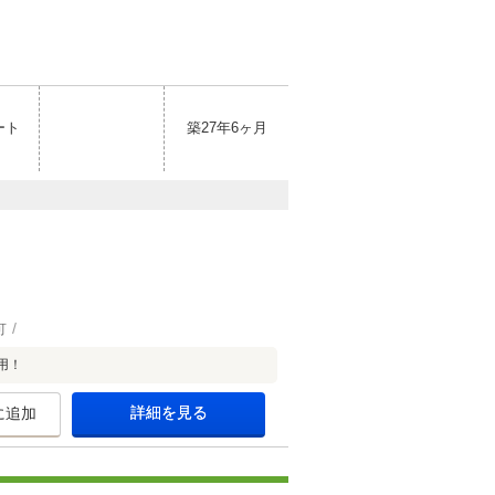
ート
築27年6ヶ月
可
用！
詳細を見る
に追加