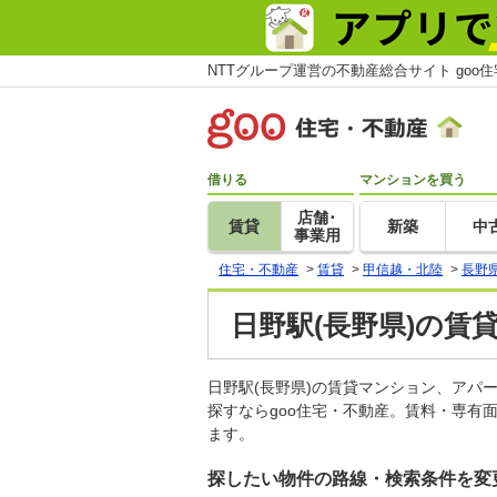
NTTグループ運営の不動産総合サイト goo
借りる
マンションを買う
店舗･
賃貸
新築
中
事業用
住宅・不動産
>
賃貸
>
甲信越・北陸
>
長野
日野駅(長野県)の賃
日野駅(長野県)の賃貸マンション、ア
探すならgoo住宅・不動産。賃料・専有
ます。
探したい物件の路線・検索条件を変