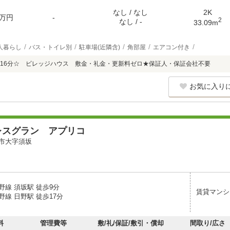
なし / なし
2K
万円
-
2
なし / -
33.09m
人暮らし
バス・トイレ別
駐車場(近隣含)
角部屋
エアコン付き
16分☆ ビレッジハウス 敷金・礼金・更新料ゼロ★保証人・保証会社不要
お気に入り
レスグラン アプリコ
市大字須坂
野線 須坂駅 徒歩9分
賃貸マンシ
線 日野駅 徒歩17分
料
管理費等
敷/礼/保証/敷引・償却
間取り/広さ