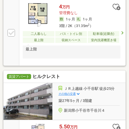
4
万円
管理費なし
1ヶ月
1ヶ月
2
3階 / 2K（31.35m
）
二人暮らし
バス・トイレ別
駐車場(近隣含)
最上階
収納スペース
室内洗濯機置き場
最上階
ヒルクレスト
賃貸アパート
ＪＲ上越線 小千谷駅 徒歩25分
その他の交通
築27年5ヶ月 / 3階建
新潟県小千谷市千谷川４
5.50
万円