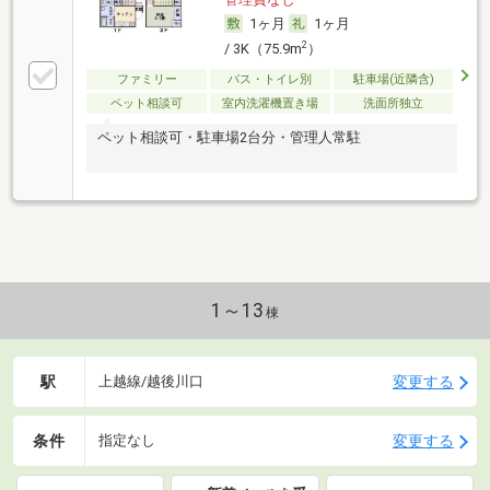
1ヶ月
1ヶ月
2
/ 3K（75.9m
）
ファミリー
バス・トイレ別
駐車場(近隣含)
ペット相談可
室内洗濯機置き場
洗面所独立
ペット相談可・駐車場2台分・管理人常駐
1～13
棟
駅
変更する
上越線/越後川口
条件
変更する
指定なし