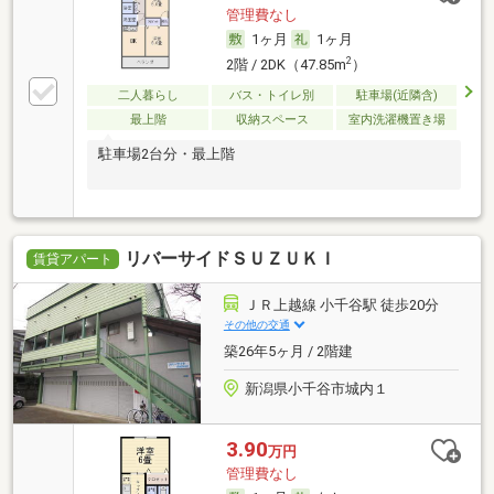
管理費なし
1ヶ月
1ヶ月
2
2階 / 2DK（47.85m
）
二人暮らし
バス・トイレ別
駐車場(近隣含)
最上階
収納スペース
室内洗濯機置き場
駐車場2台分・最上階
リバーサイドＳＵＺＵＫＩ
賃貸アパート
ＪＲ上越線 小千谷駅 徒歩20分
その他の交通
築26年5ヶ月 / 2階建
新潟県小千谷市城内１
3.90
万円
管理費なし