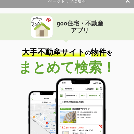
ページトップに戻る
goo住宅・不動産
アプリ
大手不動産サイト
物件
の
を
まとめて検索！