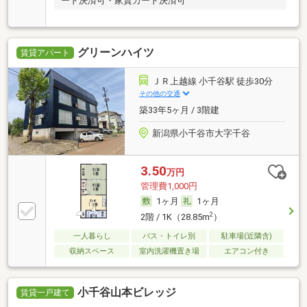
ード決済可・家賃カード決済可
グリーンハイツ
賃貸アパート
ＪＲ上越線 小千谷駅 徒歩30分
その他の交通
築33年5ヶ月 / 3階建
新潟県小千谷市大字千谷
3.50
万円
管理費1,000円
1ヶ月
1ヶ月
2
2階 / 1K（28.85m
）
一人暮らし
バス・トイレ別
駐車場(近隣含)
収納スペース
室内洗濯機置き場
エアコン付き
小千谷山本ビレッジ
賃貸一戸建て