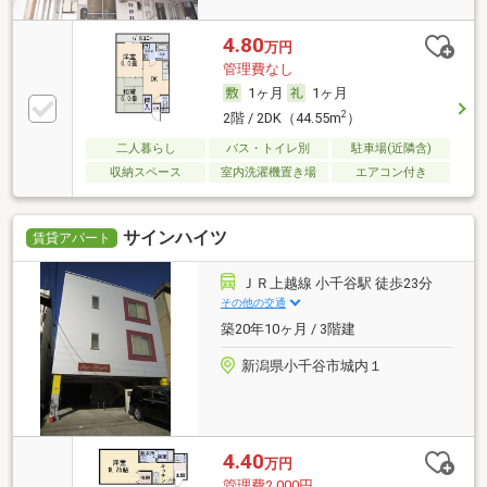
4.80
万円
管理費なし
1ヶ月
1ヶ月
2
2階 / 2DK（44.55m
）
二人暮らし
バス・トイレ別
駐車場(近隣含)
収納スペース
室内洗濯機置き場
エアコン付き
サインハイツ
賃貸アパート
ＪＲ上越線 小千谷駅 徒歩23分
その他の交通
築20年10ヶ月 / 3階建
新潟県小千谷市城内１
4.40
万円
管理費2,000円