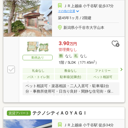
ＪＲ上越線 小千谷駅 徒歩37分
その他の交通
築45年1ヶ月 / 2階建
新潟県小千谷市大字山本
3.90
万円
管理費なし
なし
なし
動画あり
2
1階 / 5LDK（171.45m
）
礼金なし
敷金なし
ファミリー
バス・トイレ別
駐車場(近隣含)
ペット相談可
ペット相談可・楽器相談・二人入居可・駐車場2台
分・事務所使用可・日当り良好・閑静な住宅街・保証
人不要／代行 ・高齢者相談
テクノシティＡＯＹＡＧＩ
賃貸アパート
ＪＲ上越線 小千谷駅 徒歩34分