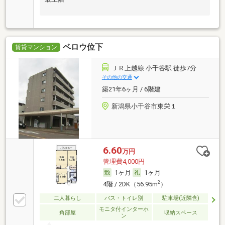
ベロウ位下
賃貸マンション
ＪＲ上越線 小千谷駅 徒歩7分
その他の交通
築21年6ヶ月 / 6階建
新潟県小千谷市東栄１
6.60
万円
管理費4,000円
1ヶ月
1ヶ月
2
4階 / 2DK（56.95m
）
二人暮らし
バス・トイレ別
駐車場(近隣含)
モニタ付インターホ
角部屋
収納スペース
ン