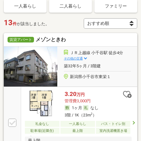
一人暮らし
二人暮らし
ファミリー
13
件
が該当しました。
メゾンときわ
賃貸アパート
ＪＲ上越線 小千谷駅 徒歩4分
その他の交通
築32年5ヶ月 / 3階建
新潟県小千谷市東栄１
3.20
万円
管理費3,000円
1ヶ月
なし
2
3階 / 1K（23m
）
礼金なし
一人暮らし
バス・トイレ別
駐車場(近隣含)
最上階
室内洗濯機置き場
最上階