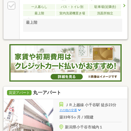
一人暮らし
バス・トイレ別
駐車場(近隣含)
最上階
室内洗濯機置き場
洗面所独立
最上階
丸一アパート
賃貸アパート
ＪＲ上越線 小千谷駅 徒歩23分
その他の交通
築33年5ヶ月 / 3階建
新潟県小千谷市城内１