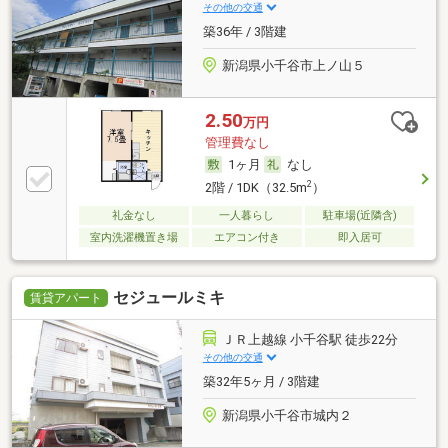
その他の交通
築36年 / 3階建
新潟県小千谷市上ノ山５
2.50
万円
管理費なし
1ヶ月
なし
2
2階 / 1DK（32.5m
）
礼金なし
一人暮らし
駐車場(近隣含)
室内洗濯機置き場
エアコン付き
即入居可
セジュールミキ
賃貸アパート
ＪＲ上越線 小千谷駅 徒歩22分
その他の交通
築32年5ヶ月 / 3階建
新潟県小千谷市城内２