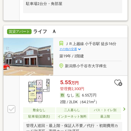
駐車場2台分・角部屋
ライフ Ａ
賃貸アパート
ＪＲ上越線 小千谷駅 徒歩16分
その他の交通
築19年 / 2階建
新潟県小千谷市大字稗生
5.55
万円
管理費2,300円
なし
6.55万円
2
2階 / 2LDK（64.21m
）
敷金なし
二人暮らし
バス・トイレ別
駐車場(近隣含)
インターネット無料
最上階
管理人巡回・最上階・保証人不要／代行 ・初期費用カ