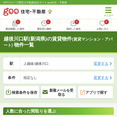
NTTグループ運営の不動産総合サイト goo住宅・不動産
1
0
0
0
最近検索した条件
最近見た物件
保存した条件
お気に入り
越後川口駅(新潟県)の賃貸物件
(賃貸マンション・アパ
物件一覧
ート)
駅
変更する
上越線/越後川口
条件
変更する
指定なし
新着メールを受
検索条件を保存
アプリで探す
取る
人数に合った間取りを選ぶ