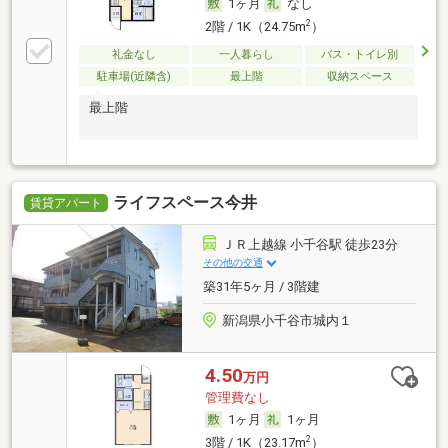
1ヶ月
なし
2
2階 / 1K（24.75m
）
礼金なし
一人暮らし
バス・トイレ別
駐車場(近隣含)
最上階
収納スペース
最上階
ライフスペース今井
賃貸アパート
ＪＲ上越線 小千谷駅 徒歩23分
その他の交通
築31年5ヶ月 / 3階建
新潟県小千谷市城内１
4.50
万円
管理費なし
1ヶ月
1ヶ月
2
3階 / 1K（23.17m
）