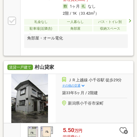
1ヶ月
なし
2
2階 / 1K（33.42m
）
礼金なし
一人暮らし
バス・トイレ別
駐車場(近隣含)
角部屋
収納スペース
角部屋・オール電化
村山貸家
賃貸一戸建て
ＪＲ上越線 小千谷駅 徒歩29分
その他の交通
築33年5ヶ月 / 2階建
新潟県小千谷市栄町
5.50
万円
管理費なし