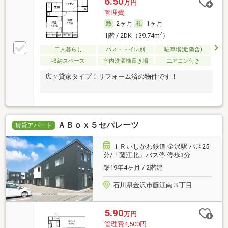
6.50
万円
管理費-
2ヶ月
1ヶ月
2
1階 / 2DK（39.74m
）
二人暮らし
バス・トイレ別
駐車場(近隣含)
収納スペース
室内洗濯機置き場
エアコン付き
広々貸家タイプ！リフォーム済の物件です！
ＡＢｏｘ５セパレーツ
賃貸アパート
ＩＲいしかわ鉄道 金沢駅 バス25
分/「藤江北」バス停 停歩3分
築19年4ヶ月 / 2階建
石川県金沢市藤江南３丁目
5.90
万円
管理費4,500円