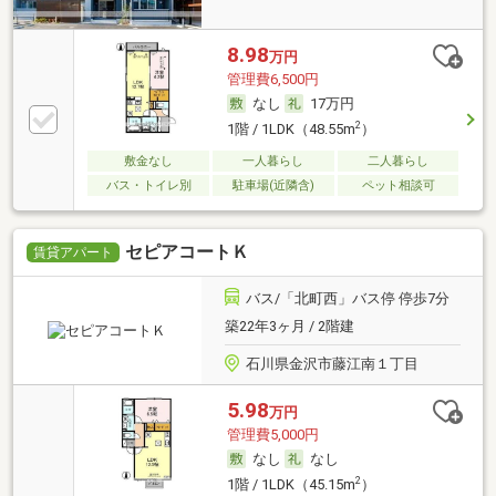
8.98
万円
管理費6,500円
なし
17万円
2
1階 / 1LDK（48.55m
）
敷金なし
一人暮らし
二人暮らし
バス・トイレ別
駐車場(近隣含)
ペット相談可
セピアコートＫ
賃貸アパート
バス/「北町西」バス停 停歩7分
築22年3ヶ月 / 2階建
石川県金沢市藤江南１丁目
5.98
万円
管理費5,000円
なし
なし
2
1階 / 1LDK（45.15m
）