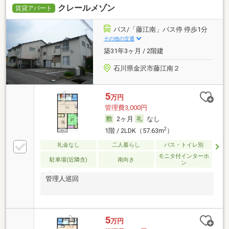
クレールメゾン
賃貸アパート
バス/「藤江南」バス停 停歩1分
その他の交通
築31年3ヶ月 / 2階建
石川県金沢市藤江南２
5
万円
管理費3,000円
2ヶ月
なし
2
1階 / 2LDK（57.63m
）
礼金なし
二人暮らし
バス・トイレ別
モニタ付インターホ
駐車場(近隣含)
南向き
ン
管理人巡回
5
万円