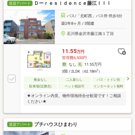
Ｄーｒｅｓｉｄｅｎｃｅ藤江ＩＩＩ
賃貸アパート
バス/「北町西」バス停 停歩5分
築2年8ヶ月 / 3階建
石川県金沢市藤江南１丁目
11.55
万円
管理費6,500円
なし
11.55万円
2
3階 / 2LDK（62.18m
）
敷金なし
二人暮らし
バス・トイレ別
駐車場(近隣含)
ペット相談可
インターネット無料
★オンライン内見、物件現地待合せ歓迎です！ご相談
ください★
プチハウスひまわり
賃貸アパート