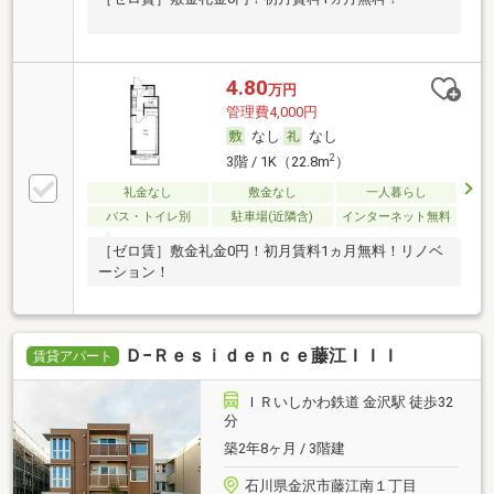
4.80
万円
管理費4,000円
なし
なし
2
3階 / 1K（22.8m
）
礼金なし
敷金なし
一人暮らし
バス・トイレ別
駐車場(近隣含)
インターネット無料
［ゼロ賃］敷金礼金0円！初月賃料1ヵ月無料！リノベ
ーション！
Ｄ−Ｒｅｓｉｄｅｎｃｅ藤江ＩＩＩ
賃貸アパート
ＩＲいしかわ鉄道 金沢駅 徒歩32
分
築2年8ヶ月 / 3階建
石川県金沢市藤江南１丁目