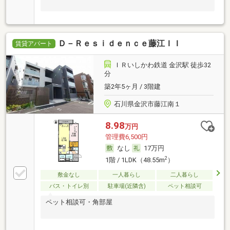
Ｄ－Ｒｅｓｉｄｅｎｃｅ藤江ＩＩ
賃貸アパート
ＩＲいしかわ鉄道 金沢駅 徒歩32
分
築2年5ヶ月 / 3階建
石川県金沢市藤江南１
8.98
万円
管理費6,500円
なし
17万円
2
1階 / 1LDK（48.55m
）
敷金なし
一人暮らし
二人暮らし
バス・トイレ別
駐車場(近隣含)
ペット相談可
ペット相談可・角部屋