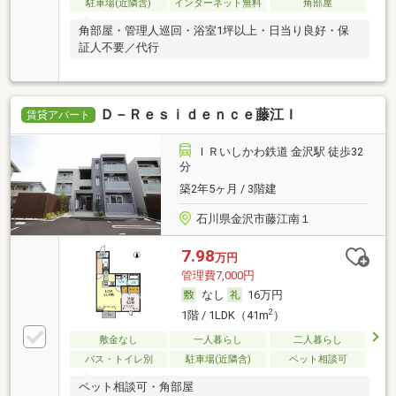
駐車場(近隣含)
インターネット無料
角部屋
角部屋・管理人巡回・浴室1坪以上・日当り良好・保
証人不要／代行
Ｄ－Ｒｅｓｉｄｅｎｃｅ藤江Ｉ
賃貸アパート
ＩＲいしかわ鉄道 金沢駅 徒歩32
分
築2年5ヶ月 / 3階建
石川県金沢市藤江南１
7.98
万円
管理費7,000円
なし
16万円
2
1階 / 1LDK（41m
）
敷金なし
一人暮らし
二人暮らし
バス・トイレ別
駐車場(近隣含)
ペット相談可
ペット相談可・角部屋