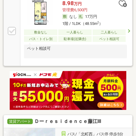
8.98
万円
管理費6,500円
なし
17万円
2
1階 / 1LDK（48.55m
）
敷金なし
一人暮らし
二人暮らし
バス・トイレ別
駐車場(近隣含)
ペット相談可
ペット相談可
Ｄーｒｅｓｉｄｅｎｃｅ藤江Ⅲ
賃貸アパート
バス/「北町西」バス停 停歩5分