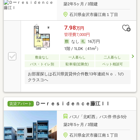
築2年5ヶ月 / 3階建
石川県金沢市藤江南１丁目
7.98
万円
管理費7,000円
なし
16万円
2
1階 / 1LDK（41m
）
敷金なし
一人暮らし
二人暮らし
バス・トイレ別
駐車場(近隣含)
ペット相談可
お部屋探しは石川県賃貸仲介件数13年連続Ｎｏ．1の
クラスコへ
Ｄーｒｅｓｉｄｅｎｃｅ藤江ＩＩ
賃貸アパート
バス/「北町西」バス停 停歩5分
築2年5ヶ月 / 3階建
石川県金沢市藤江南１丁目