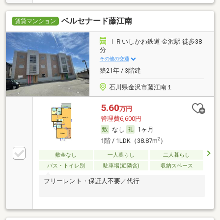
ベルセナード藤江南
賃貸マンション
ＩＲいしかわ鉄道 金沢駅 徒歩38
分
その他の交通
築21年 / 3階建
石川県金沢市藤江南１
5.60
万円
管理費6,600円
なし
1ヶ月
2
1階 / 1LDK（38.87m
）
敷金なし
一人暮らし
二人暮らし
バス・トイレ別
駐車場(近隣含)
収納スペース
フリーレント・保証人不要／代行