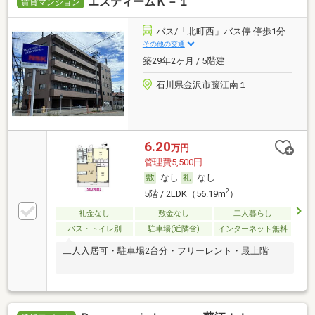
エスティームＫ－１
賃貸マンション
バス/「北町西」バス停 停歩1分
その他の交通
築29年2ヶ月 / 5階建
石川県金沢市藤江南１
6.20
万円
管理費5,500円
なし
なし
2
5階 / 2LDK（56.19m
）
礼金なし
敷金なし
二人暮らし
バス・トイレ別
駐車場(近隣含)
インターネット無料
二人入居可・駐車場2台分・フリーレント・最上階