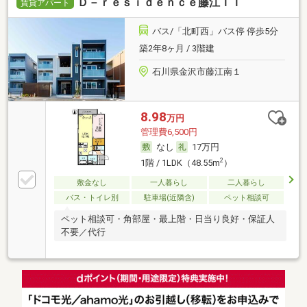
Ｄ－ｒｅｓｉｄｅｎｃｅ藤江ＩＩ
賃貸アパート
バス/「北町西」バス停 停歩5分
築2年8ヶ月 / 3階建
石川県金沢市藤江南１
8.98
万円
管理費6,500円
なし
17万円
2
1階 / 1LDK（48.55m
）
敷金なし
一人暮らし
二人暮らし
バス・トイレ別
駐車場(近隣含)
ペット相談可
ペット相談可・角部屋・最上階・日当り良好・保証人
不要／代行