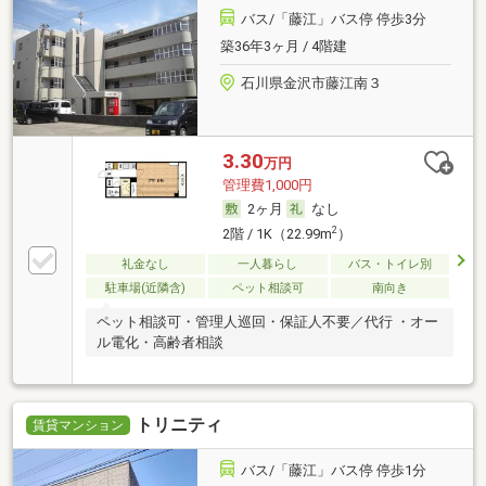
バス/「藤江」バス停 停歩3分
築36年3ヶ月 / 4階建
石川県金沢市藤江南３
3.30
万円
管理費1,000円
2ヶ月
なし
2
2階 / 1K（22.99m
）
礼金なし
一人暮らし
バス・トイレ別
駐車場(近隣含)
ペット相談可
南向き
ペット相談可・管理人巡回・保証人不要／代行 ・オー
ル電化・高齢者相談
トリニティ
賃貸マンション
バス/「藤江」バス停 停歩1分