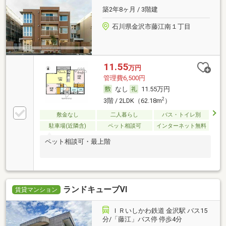
築2年8ヶ月 / 3階建
石川県金沢市藤江南１丁目
11.55
万円
管理費6,500円
なし
11.55万円
2
3階 / 2LDK（62.18m
）
敷金なし
二人暮らし
バス・トイレ別
駐車場(近隣含)
ペット相談可
インターネット無料
ペット相談可・最上階
ランドキューブⅥ
賃貸マンション
ＩＲいしかわ鉄道 金沢駅 バス15
分/「藤江」バス停 停歩4分