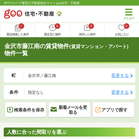
NTTグループ運営の不動産総合サイト goo住宅・不動産
1
0
0
0
最近検索した条件
最近見た物件
保存した条件
お気に入り
金沢市藤江南の賃貸物件
(賃貸マンション・アパート)
物件一覧
町
変更する
金沢市／藤江南
条件
変更する
指定なし
新着メールを受
検索条件を保存
アプリで探す
取る
人数に合った間取りを選ぶ