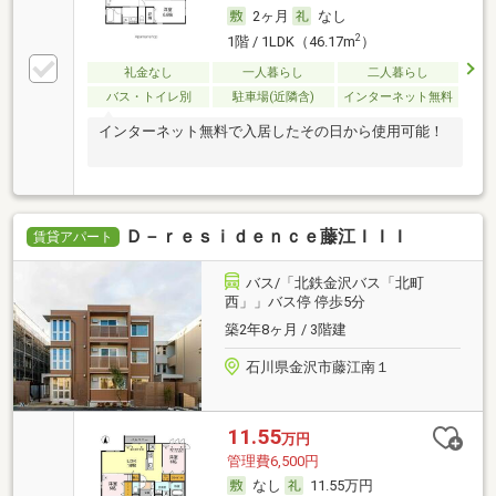
2ヶ月
なし
2
1階 / 1LDK（46.17m
）
礼金なし
一人暮らし
二人暮らし
バス・トイレ別
駐車場(近隣含)
インターネット無料
インターネット無料で入居したその日から使用可能！
Ｄ－ｒｅｓｉｄｅｎｃｅ藤江ＩＩＩ
賃貸アパート
バス/「北鉄金沢バス「北町
西」」バス停 停歩5分
築2年8ヶ月 / 3階建
石川県金沢市藤江南１
11.55
万円
管理費6,500円
なし
11.55万円