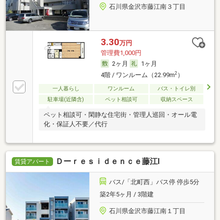
石川県金沢市藤江南３丁目
3.30
万円
管理費1,000円
2ヶ月
1ヶ月
2
4階 / ワンルーム（22.99m
）
一人暮らし
ワンルーム
バス・トイレ別
駐車場(近隣含)
ペット相談可
収納スペース
ペット相談可・閑静な住宅街・管理人巡回・オール電
化・保証人不要／代行
Ｄーｒｅｓｉｄｅｎｃｅ藤江Ⅰ
賃貸アパート
バス/「北町西」バス停 停歩5分
築2年5ヶ月 / 3階建
石川県金沢市藤江南１丁目