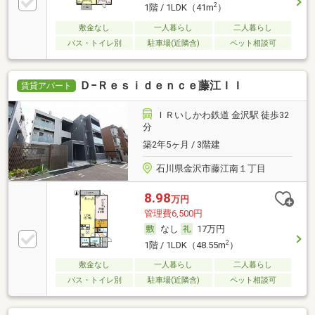
2
1階 / 1LDK（41m
）
敷金なし
一人暮らし
二人暮らし
バス・トイレ別
駐車場(近隣含)
ペット相談可
Ｄ−Ｒｅｓｉｄｅｎｃｅ藤江ＩＩ
賃貸アパート
ＩＲいしかわ鉄道 金沢駅 徒歩32
分
築2年5ヶ月 / 3階建
石川県金沢市藤江南１丁目
8.98
万円
管理費6,500円
なし
17万円
2
1階 / 1LDK（48.55m
）
敷金なし
一人暮らし
二人暮らし
バス・トイレ別
駐車場(近隣含)
ペット相談可