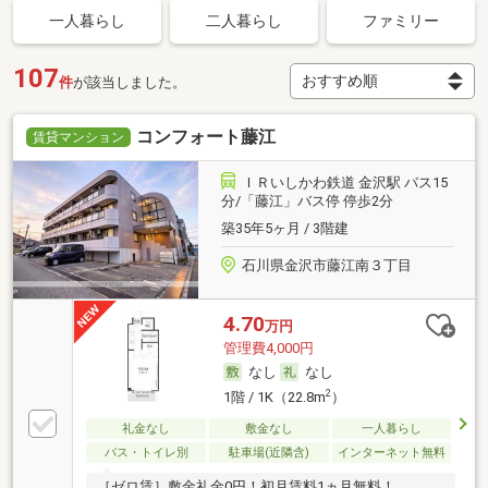
一人暮らし
二人暮らし
ファミリー
107
件
が該当しました。
コンフォート藤江
賃貸マンション
ＩＲいしかわ鉄道 金沢駅 バス15
分/「藤江」バス停 停歩2分
築35年5ヶ月 / 3階建
石川県金沢市藤江南３丁目
4.70
万円
管理費4,000円
なし
なし
2
1階 / 1K（22.8m
）
礼金なし
敷金なし
一人暮らし
バス・トイレ別
駐車場(近隣含)
インターネット無料
［ゼロ賃］敷金礼金0円！初月賃料1ヵ月無料！