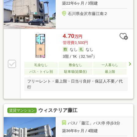
築22年6ヶ月 / 3階建
石川県金沢市藤江南２
4.70
万円
管理費3,500円
なし
なし
2
3階 / 1K（32.1m
）
礼金なし
敷金なし
一人暮らし
バス・トイレ別
駐車場(近隣含)
最上階
フリーレント・最上階・日当り良好・保証人不要／代
行
ウィステリア藤江
賃貸マンション
バス/「藤江」バス停 停歩3分
築36年8ヶ月 / 4階建