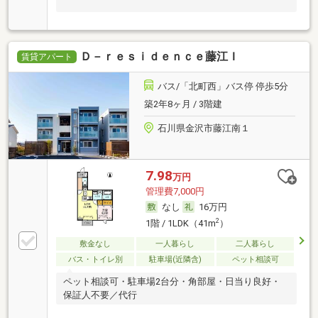
Ｄ－ｒｅｓｉｄｅｎｃｅ藤江Ｉ
賃貸アパート
バス/「北町西」バス停 停歩5分
築2年8ヶ月 / 3階建
石川県金沢市藤江南１
7.98
万円
管理費7,000円
なし
16万円
2
1階 / 1LDK（41m
）
敷金なし
一人暮らし
二人暮らし
バス・トイレ別
駐車場(近隣含)
ペット相談可
ペット相談可・駐車場2台分・角部屋・日当り良好・
保証人不要／代行