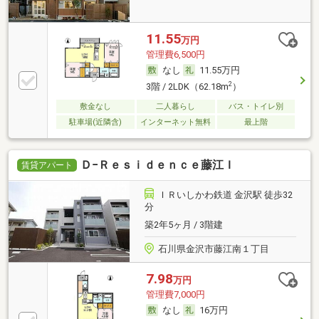
11.55
万円
管理費6,500円
なし
11.55万円
2
3階 / 2LDK（62.18m
）
敷金なし
二人暮らし
バス・トイレ別
駐車場(近隣含)
インターネット無料
最上階
Ｄ−Ｒｅｓｉｄｅｎｃｅ藤江Ｉ
賃貸アパート
ＩＲいしかわ鉄道 金沢駅 徒歩32
分
築2年5ヶ月 / 3階建
石川県金沢市藤江南１丁目
7.98
万円
管理費7,000円
なし
16万円