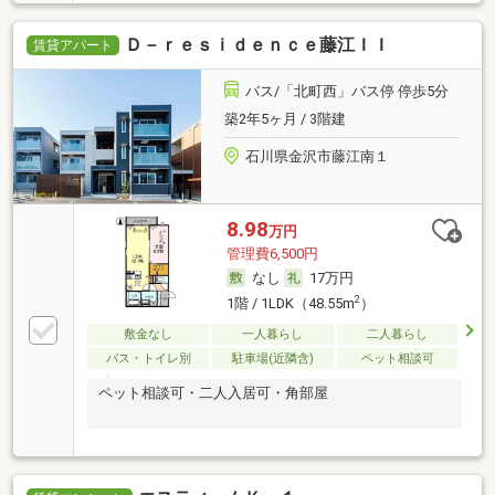
Ｄ－ｒｅｓｉｄｅｎｃｅ藤江ＩＩ
賃貸アパート
バス/「北町西」バス停 停歩5分
築2年5ヶ月 / 3階建
石川県金沢市藤江南１
8.98
万円
管理費6,500円
なし
17万円
2
1階 / 1LDK（48.55m
）
敷金なし
一人暮らし
二人暮らし
バス・トイレ別
駐車場(近隣含)
ペット相談可
ペット相談可・二人入居可・角部屋