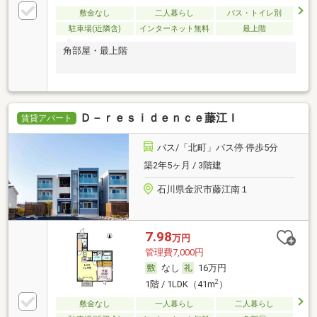
敷金なし
二人暮らし
バス・トイレ別
駐車場(近隣含)
インターネット無料
最上階
角部屋・最上階
Ｄ－ｒｅｓｉｄｅｎｃｅ藤江Ｉ
賃貸アパート
バス/「北町」バス停 停歩5分
築2年5ヶ月 / 3階建
石川県金沢市藤江南１
7.98
万円
管理費7,000円
なし
16万円
2
1階 / 1LDK（41m
）
敷金なし
一人暮らし
二人暮らし