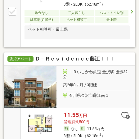
2
3階 / 2LDK（62.18m
）
敷金なし
二人暮らし
バス・トイレ別
駐車場(近隣含)
ペット相談可
最上階
ペット相談可・最上階
Ｄ－Ｒｅｓｉｄｅｎｃｅ藤江ＩＩＩ
賃貸アパート
ＩＲいしかわ鉄道 金沢駅 徒歩32
分
築2年8ヶ月 / 3階建
石川県金沢市藤江南１
11.55
万円
管理費6,500円
なし
11.55万円
2
3階 / 2LDK（62.18m
）