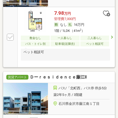
7.98
万円
管理費7,000円
なし
16万円
2
1階 / 1LDK（41m
）
敷金なし
一人暮らし
二人暮らし
バス・トイレ別
駐車場(近隣含)
ペット相談可
ペット相談可
Ｄーｒｅｓｉｄｅｎｃｅ藤江Ⅱ
賃貸アパート
バス/「北町西」バス停 停歩5分
築2年5ヶ月 / 3階建
石川県金沢市藤江南１丁目