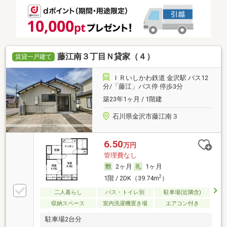
藤江南３丁目Ｎ貸家（４）
賃貸一戸建て
ＩＲいしかわ鉄道 金沢駅 バス12
分/「藤江」バス停 停歩3分
築23年1ヶ月 / 1階建
石川県金沢市藤江南３
6.50
万円
管理費なし
2ヶ月
1ヶ月
2
1階 / 2DK（39.74m
）
二人暮らし
バス・トイレ別
駐車場(近隣含)
収納スペース
室内洗濯機置き場
エアコン付き
駐車場2台分