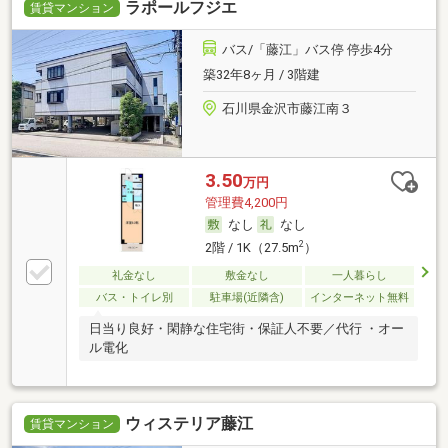
ラポールフジエ
賃貸マンション
バス/「藤江」バス停 停歩4分
築32年8ヶ月 / 3階建
石川県金沢市藤江南３
3.50
万円
管理費4,200円
なし
なし
2
2階 / 1K（27.5m
）
礼金なし
敷金なし
一人暮らし
バス・トイレ別
駐車場(近隣含)
インターネット無料
日当り良好・閑静な住宅街・保証人不要／代行 ・オー
ル電化
ウィステリア藤江
賃貸マンション