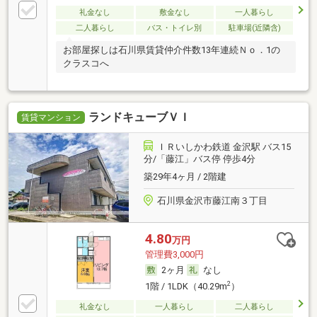
礼金なし
敷金なし
一人暮らし
二人暮らし
バス・トイレ別
駐車場(近隣含)
お部屋探しは石川県賃貸仲介件数13年連続Ｎｏ．1の
クラスコへ
ランドキューブＶＩ
賃貸マンション
ＩＲいしかわ鉄道 金沢駅 バス15
分/「藤江」バス停 停歩4分
築29年4ヶ月 / 2階建
石川県金沢市藤江南３丁目
4.80
万円
管理費3,000円
2ヶ月
なし
2
1階 / 1LDK（40.29m
）
礼金なし
一人暮らし
二人暮らし