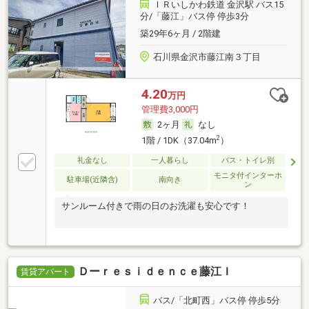
ＩＲいしかわ鉄道 金沢駅 バス15
分/「藤江」バス停 停歩3分
築29年6ヶ月 / 2階建
石川県金沢市藤江南３丁目
4.20
万円
管理費3,000円
2ヶ月
なし
2
1階 / 1DK（37.04m
）
礼金なし
一人暮らし
バス・トイレ別
モニタ付インターホ
駐車場(近隣含)
南向き
ン
サンルーム付きで雨の日のお洗濯も安心です！
Ｄーｒｅｓｉｄｅｎｃｅ藤江Ｉ
賃貸アパート
バス/「北町西」バス停 停歩5分