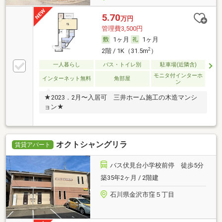
5.70
万円
管理費3,500円
1ヶ月
1ヶ月
2
2階 / 1K（31.5m
）
一人暮らし
バス・トイレ別
駐車場(近隣含)
モニタ付インターホ
インターネット無料
角部屋
ン
★2023．2月〜入居可 三井ホーム施工の木造マンシ
ョン★
オクトシャングリラ
賃貸アパート
バス伏見台小学校前停 徒歩5分
築35年2ヶ月 / 2階建
石川県金沢市窪５丁目