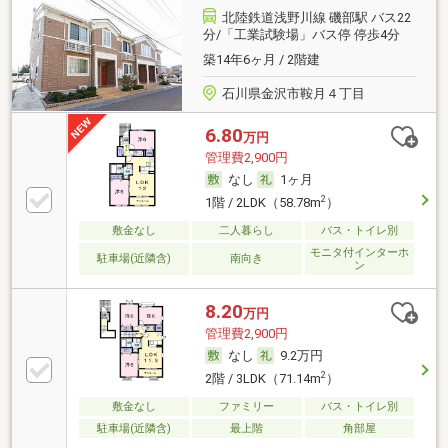
北陸鉄道浅野川線 磯部駅 バス22
分/「工業試験場」バス停 停歩4分
築14年6ヶ月 / 2階建
石川県金沢市鞍月４丁目
6.80
万円
管理費2,900円
なし
1ヶ月
2
1階 / 2LDK（58.78m
）
敷金なし
二人暮らし
バス・トイレ別
モニタ付インターホ
駐車場(近隣含)
南向き
ン
8.20
万円
管理費2,900円
なし
9.2万円
2
2階 / 3LDK（71.14m
）
敷金なし
ファミリー
バス・トイレ別
駐車場(近隣含)
最上階
角部屋