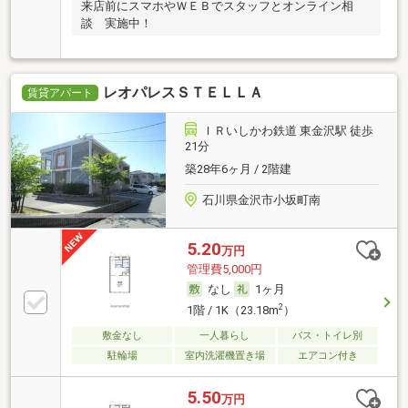
来店前にスマホやＷＥＢでスタッフとオンライン相
談 実施中！
レオパレスＳＴＥＬＬＡ
賃貸アパート
ＩＲいしかわ鉄道 東金沢駅 徒歩
21分
築28年6ヶ月 / 2階建
石川県金沢市小坂町南
5.20
万円
管理費5,000円
なし
1ヶ月
2
1階 / 1K（23.18m
）
敷金なし
一人暮らし
バス・トイレ別
駐輪場
室内洗濯機置き場
エアコン付き
5.50
万円