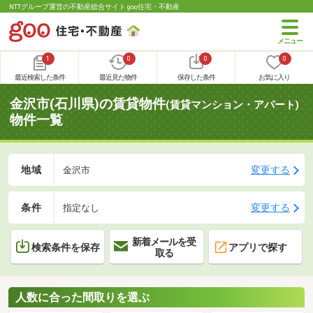
NTTグループ運営の不動産総合サイト goo住宅・不動産
1
0
0
0
最近検索した条件
最近見た物件
保存した条件
お気に入り
金沢市(石川県)の賃貸物件
(賃貸マンション・アパート)
物件一覧
地域
変更する
金沢市
条件
変更する
指定なし
新着メールを受
検索条件を保存
アプリで探す
取る
人数に合った間取りを選ぶ