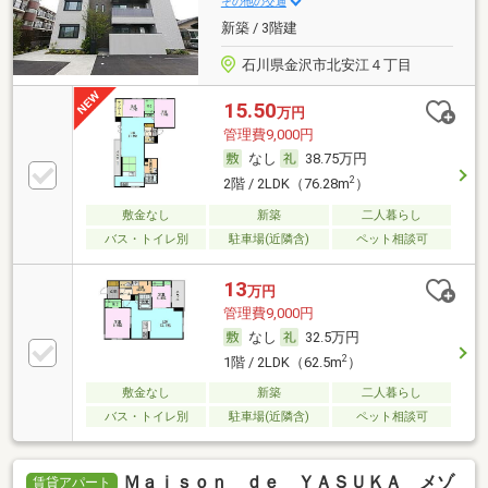
その他の交通
新築 / 3階建
石川県金沢市北安江４丁目
15.50
万円
管理費9,000円
なし
38.75万円
2
2階 / 2LDK（76.28m
）
敷金なし
新築
二人暮らし
バス・トイレ別
駐車場(近隣含)
ペット相談可
13
万円
管理費9,000円
なし
32.5万円
2
1階 / 2LDK（62.5m
）
敷金なし
新築
二人暮らし
バス・トイレ別
駐車場(近隣含)
ペット相談可
Ｍａｉｓｏｎ ｄｅ ＹＡＳＵＫＡ メゾ
賃貸アパート