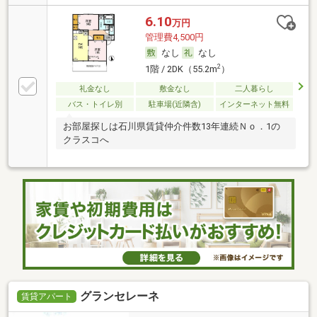
6.10
万円
管理費4,500円
なし
なし
2
1階 / 2DK（55.2m
）
礼金なし
敷金なし
二人暮らし
バス・トイレ別
駐車場(近隣含)
インターネット無料
お部屋探しは石川県賃貸仲介件数13年連続Ｎｏ．1の
クラスコへ
グランセレーネ
賃貸アパート