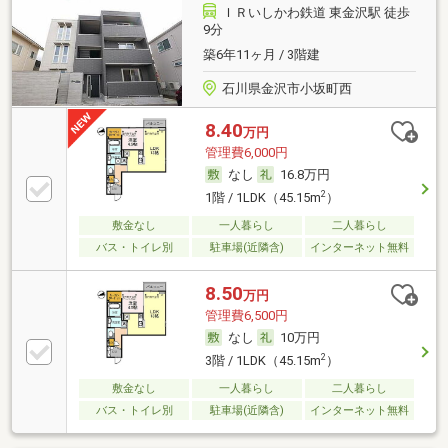
ＩＲいしかわ鉄道 東金沢駅 徒歩
9分
築6年11ヶ月 / 3階建
石川県金沢市小坂町西
8.40
万円
管理費6,000円
なし
16.8万円
2
1階 / 1LDK（45.15m
）
敷金なし
一人暮らし
二人暮らし
バス・トイレ別
駐車場(近隣含)
インターネット無料
8.50
万円
管理費6,500円
なし
10万円
2
3階 / 1LDK（45.15m
）
敷金なし
一人暮らし
二人暮らし
バス・トイレ別
駐車場(近隣含)
インターネット無料