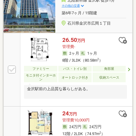
北陸新幹線 金沢駅 徒歩1分
その他の交通
築6年7ヶ月 / 15階建
石川県金沢市広岡１丁目
26.50
万円
管理費-
2ヶ月
1ヶ月
2
8階 / 3LDK（80.58m
）
ファミリー
バス・トイレ別
角部屋
モニタ付インターホ
オートロック付き
収納スペース
ン
金沢駅前の上品質な暮らしがある。
24
万円
管理費10,000円
24万円
24万円
2
12階 / 2LDK（74.97m
）