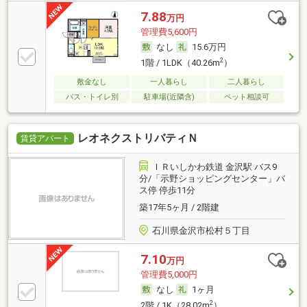
7.88
万円
管理費5,600円
なし
15.6万円
2
1階 / 1LDK（40.26m
）
敷金なし
一人暮らし
二人暮らし
バス・トイレ別
駐車場(近隣含)
ペット相談可
レオネクストリバティＮ
賃貸アパート
ＩＲいしかわ鉄道 金沢駅 バス9
分/「示野ショッピングセンター」バ
ス停 停歩11分
築17年5ヶ月 / 2階建
石川県金沢市松村５丁目
7.10
万円
管理費5,000円
なし
1ヶ月
2
2階 / 1K（28.02m
）