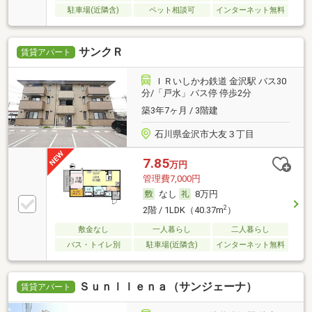
駐車場(近隣含)
ペット相談可
インターネット無料
サンクＲ
賃貸アパート
ＩＲいしかわ鉄道 金沢駅 バス30
分/「戸水」バス停 停歩2分
築3年7ヶ月 / 3階建
石川県金沢市大友３丁目
7.85
万円
管理費7,000円
なし
8万円
2
2階 / 1LDK（40.37m
）
敷金なし
一人暮らし
二人暮らし
バス・トイレ別
駐車場(近隣含)
インターネット無料
Ｓｕｎｌｌｅｎａ（サンジェーナ）
賃貸アパート