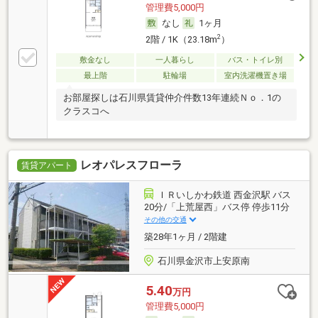
管理費5,000円
なし
1ヶ月
2
2階 / 1K（23.18m
）
敷金なし
一人暮らし
バス・トイレ別
最上階
駐輪場
室内洗濯機置き場
お部屋探しは石川県賃貸仲介件数13年連続Ｎｏ．1の
クラスコへ
レオパレスフローラ
賃貸アパート
ＩＲいしかわ鉄道 西金沢駅 バス
20分/「上荒屋西」バス停 停歩11分
その他の交通
築28年1ヶ月 / 2階建
石川県金沢市上安原南
5.40
万円
管理費5,000円