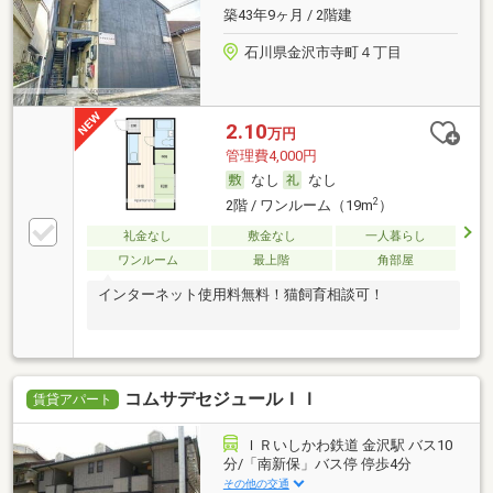
築43年9ヶ月 / 2階建
石川県金沢市寺町４丁目
2.10
万円
管理費4,000円
なし
なし
2
2階 / ワンルーム（19m
）
礼金なし
敷金なし
一人暮らし
ワンルーム
最上階
角部屋
インターネット使用料無料！猫飼育相談可！
コムサデセジュールＩＩ
賃貸アパート
ＩＲいしかわ鉄道 金沢駅 バス10
分/「南新保」バス停 停歩4分
その他の交通