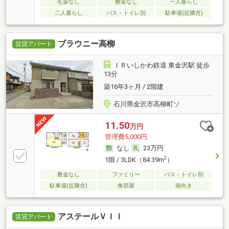
礼金なし
敷金なし
一人暮らし
二人暮らし
バス・トイレ別
駐車場(近隣含)
ブラウニー高柳
賃貸アパート
ＩＲいしかわ鉄道 東金沢駅 徒歩
13分
築16年3ヶ月 / 2階建
石川県金沢市高柳町ソ
11.50
万円
管理費5,000円
なし
23万円
2
1階 / 3LDK（84.39m
）
敷金なし
ファミリー
バス・トイレ別
駐車場(近隣含)
角部屋
南向き
アステールＶＩＩ
賃貸アパート