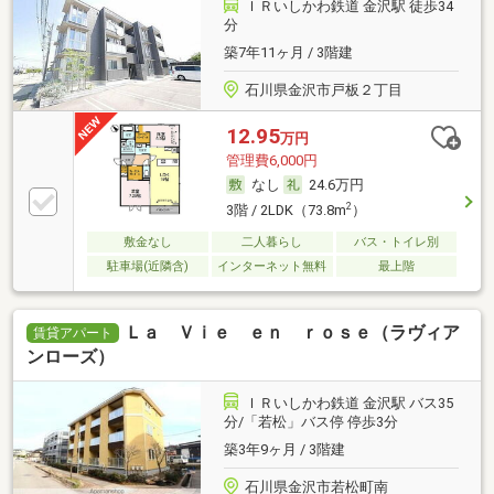
ＩＲいしかわ鉄道 金沢駅 徒歩34
分
築7年11ヶ月 / 3階建
石川県金沢市戸板２丁目
12.95
万円
管理費6,000円
なし
24.6万円
2
3階 / 2LDK（73.8m
）
敷金なし
二人暮らし
バス・トイレ別
駐車場(近隣含)
インターネット無料
最上階
Ｌａ Ｖｉｅ ｅｎ ｒｏｓｅ（ラヴィア
賃貸アパート
ンローズ）
ＩＲいしかわ鉄道 金沢駅 バス35
分/「若松」バス停 停歩3分
築3年9ヶ月 / 3階建
石川県金沢市若松町南