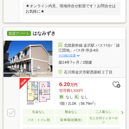
★オンライン内見、現地待合せ歓迎です！お問合せは
お気軽に★
はなみずき
賃貸アパート
北陸新幹線 金沢駅 バス11分/「諸
江団地」バス停 停歩4分
その他の交通
築24年7ヶ月 / 2階建
石川県金沢市駅西新町２丁目
6.20
万円
管理費3,300円
なし
なし
2
1階 / 2LDK（58.79m
）
礼金なし
敷金なし
二人暮らし
モニタ付インターホ
バス・トイレ別
駐車場(近隣含)
ン