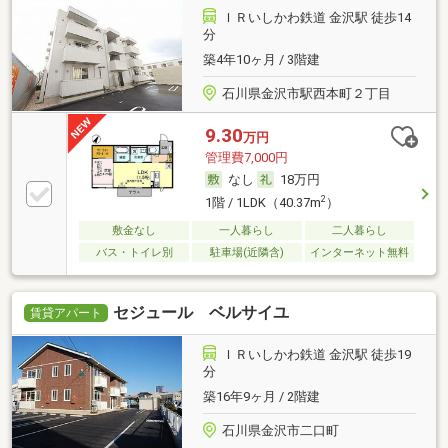
ＩＲいしかわ鉄道 金沢駅 徒歩14
分
築4年10ヶ月 / 3階建
石川県金沢市駅西本町２丁目
9.30
万円
管理費7,000円
なし
18万円
2
1階 / 1LDK（40.37m
）
敷金なし
一人暮らし
二人暮らし
バス・トイレ別
駐車場(近隣含)
インターネット無料
セジュール ベルサイユ
賃貸アパート
ＩＲいしかわ鉄道 金沢駅 徒歩19
分
築16年9ヶ月 / 2階建
石川県金沢市二口町