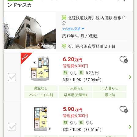
ンドヤスカ
北陸鉄道浅野川線 内灘駅 徒歩13
分
その他の交通
築17年6ヶ月 / 3階建
石川県金沢市粟崎町２丁目
6.20
万円
管理費6,000円
なし
6.2万円
2
3階 / 1LDK（37.04m
）
敷金なし
一人暮らし
二人暮らし
バス・トイレ別
駐車場(近隣含)
最上階
5.90
万円
管理費6,000円
なし
なし
2
3階 / 1LDK（33.61m
）