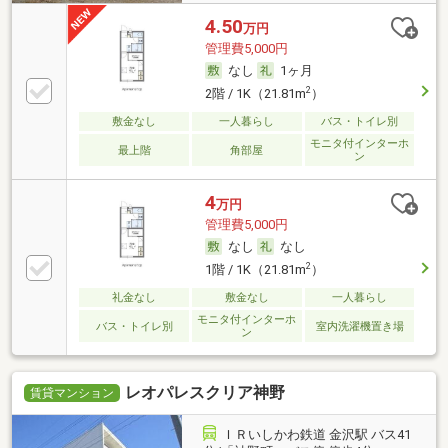
4.50
万円
管理費5,000円
なし
1ヶ月
2
2階 / 1K（21.81m
）
敷金なし
一人暮らし
バス・トイレ別
モニタ付インターホ
最上階
角部屋
ン
4
万円
管理費5,000円
なし
なし
2
1階 / 1K（21.81m
）
礼金なし
敷金なし
一人暮らし
モニタ付インターホ
バス・トイレ別
室内洗濯機置き場
ン
レオパレスクリア神野
賃貸マンション
ＩＲいしかわ鉄道 金沢駅 バス41