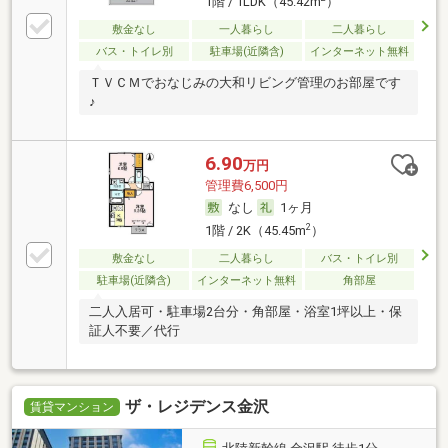
1階 / 1LDK（45.42m
）
敷金なし
一人暮らし
二人暮らし
バス・トイレ別
駐車場(近隣含)
インターネット無料
ＴＶＣＭでおなじみの大和リビング管理のお部屋です
♪
6.90
万円
管理費6,500円
なし
1ヶ月
2
1階 / 2K（45.45m
）
敷金なし
二人暮らし
バス・トイレ別
駐車場(近隣含)
インターネット無料
角部屋
二人入居可・駐車場2台分・角部屋・浴室1坪以上・保
証人不要／代行
ザ・レジデンス金沢
賃貸マンション