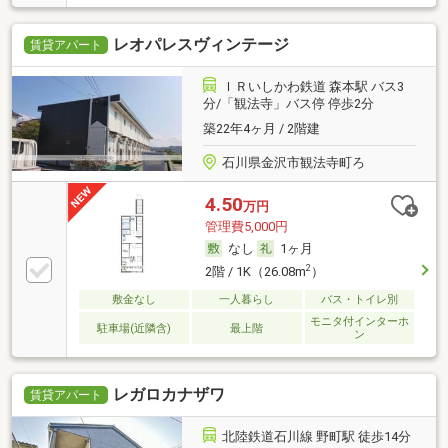
レオパレスヴィンテージ
賃貸アパート
ＩＲいしかわ鉄道 森本駅 バス3
分/「観法寺」バス停 停歩2分
築22年4ヶ月 / 2階建
石川県金沢市観法寺町ろ
4.50
万円
管理費5,000円
なし
1ヶ月
2
2階 / 1K（26.08m
）
敷金なし
一人暮らし
バス・トイレ別
モニタ付インターホ
駐車場(近隣含)
最上階
ン
レガロカナザワ
賃貸アパート
北陸鉄道石川線 野町駅 徒歩14分