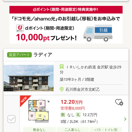
ラディア
賃貸アパート
ＩＲいしかわ鉄道 金沢駅 徒歩29
分
築13年3ヶ月 / 3階建
石川県金沢市北町乙
12.20
万円
管理費8,000円
なし
12.2万円
2
3階 / 2LDK（61.74m
）
敷金なし
二人暮らし
バス・トイレ別