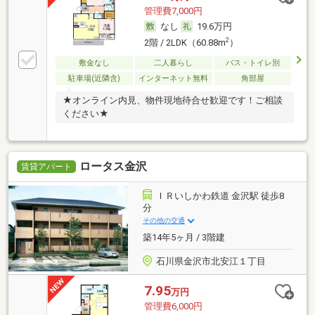
管理費7,000円
なし
19.6万円
2
2階 / 2LDK（60.88m
）
敷金なし
二人暮らし
バス・トイレ別
駐車場(近隣含)
インターネット無料
角部屋
★オンライン内見、物件現地待合せ歓迎です！ご相談
ください★
ロータス金沢
賃貸アパート
ＩＲいしかわ鉄道 金沢駅 徒歩8
分
その他の交通
築14年5ヶ月 / 3階建
石川県金沢市北安江１丁目
7.95
万円
管理費6,000円