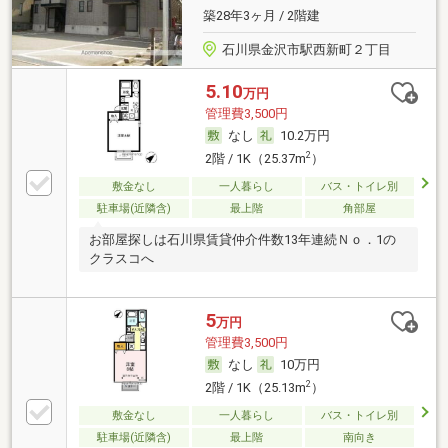
築28年3ヶ月 / 2階建
石川県金沢市駅西新町２丁目
5.10
万円
管理費3,500円
なし
10.2万円
2
2階 / 1K（25.37m
）
敷金なし
一人暮らし
バス・トイレ別
駐車場(近隣含)
最上階
角部屋
お部屋探しは石川県賃貸仲介件数13年連続Ｎｏ．1の
クラスコへ
5
万円
管理費3,500円
なし
10万円
2
2階 / 1K（25.13m
）
敷金なし
一人暮らし
バス・トイレ別
駐車場(近隣含)
最上階
南向き