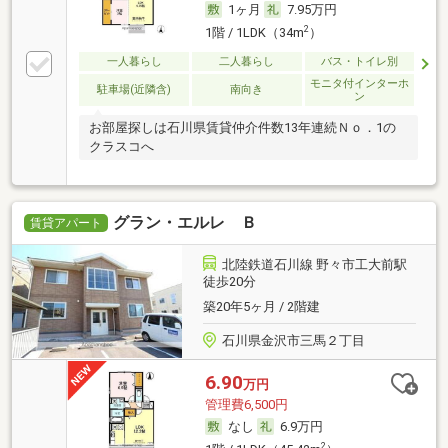
1ヶ月
7.95万円
2
1階 / 1LDK（34m
）
一人暮らし
二人暮らし
バス・トイレ別
モニタ付インターホ
駐車場(近隣含)
南向き
ン
お部屋探しは石川県賃貸仲介件数13年連続Ｎｏ．1の
クラスコへ
グラン・エルレ Ｂ
賃貸アパート
北陸鉄道石川線 野々市工大前駅
徒歩20分
築20年5ヶ月 / 2階建
石川県金沢市三馬２丁目
6.90
万円
管理費6,500円
なし
6.9万円
2