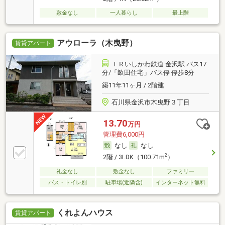
敷金なし
一人暮らし
最上階
アウローラ（木曳野）
賃貸アパート
ＩＲいしかわ鉄道 金沢駅 バス17
分/「畝田住宅」バス停 停歩8分
築11年11ヶ月 / 2階建
石川県金沢市木曳野３丁目
13.70
万円
管理費6,000円
なし
なし
2
2階 / 3LDK（100.71m
）
礼金なし
敷金なし
ファミリー
バス・トイレ別
駐車場(近隣含)
インターネット無料
くれよんハウス
賃貸アパート