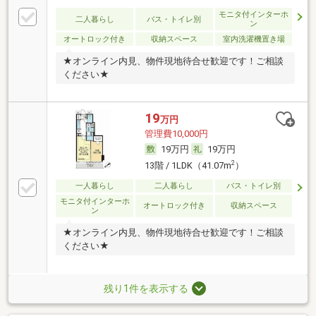
モニタ付インターホ
二人暮らし
バス・トイレ別
ン
オートロック付き
収納スペース
室内洗濯機置き場
★オンライン内見、物件現地待合せ歓迎です！ご相談
ください★
19
万円
管理費10,000円
19万円
19万円
2
13階 / 1LDK（41.07m
）
一人暮らし
二人暮らし
バス・トイレ別
モニタ付インターホ
オートロック付き
収納スペース
ン
★オンライン内見、物件現地待合せ歓迎です！ご相談
ください★
残り1件を表示する