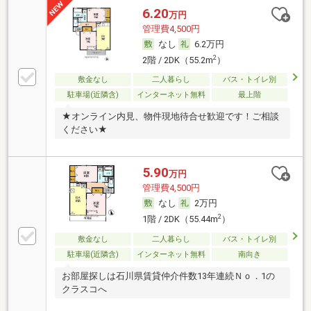
6.20
万円
管理費4,500円
なし
6.2万円
2
2階 / 2DK（55.2m
）
敷金なし
二人暮らし
バス・トイレ別
駐車場(近隣含)
インターネット無料
最上階
★オンライン内見、物件現地待合せ歓迎です！ご相談
ください★
5.90
万円
管理費4,500円
なし
2万円
2
1階 / 2DK（55.44m
）
敷金なし
二人暮らし
バス・トイレ別
駐車場(近隣含)
インターネット無料
南向き
お部屋探しは石川県賃貸仲介件数13年連続Ｎｏ．1の
クラスコへ