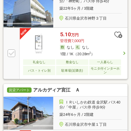
分/「神野町」バス停 停歩4分
築22年5ヶ月 / 3階建
石川県金沢市神野３丁目
5.10
万円
管理費7,000円
なし
なし
2
1階 / 1K（20.28m
）
礼金なし
敷金なし
一人暮らし
モニタ付インターホ
バス・トイレ別
駐車場(近隣含)
ン
アルカディア宮江 Ａ
賃貸アパート
ＩＲいしかわ鉄道 金沢駅 バス40
分/「中屋」バス停 停歩9分
築24年6ヶ月 / 2階建
石川県金沢市中屋１丁目