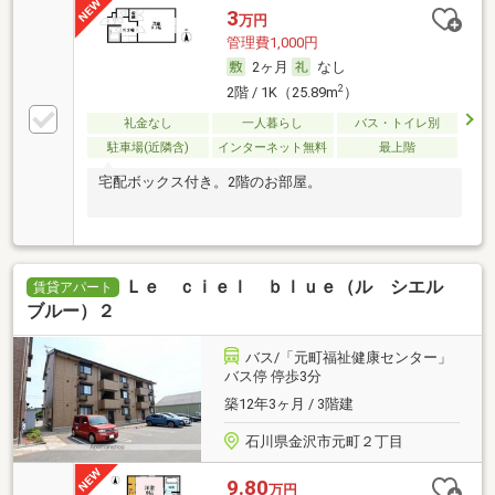
3
万円
管理費1,000円
2ヶ月
なし
2
2階 / 1K（25.89m
）
礼金なし
一人暮らし
バス・トイレ別
駐車場(近隣含)
インターネット無料
最上階
宅配ボックス付き。2階のお部屋。
Ｌｅ ｃｉｅｌ ｂｌｕｅ（ル シエル
賃貸アパート
ブルー）２
バス/「元町福祉健康センター」
バス停 停歩3分
築12年3ヶ月 / 3階建
石川県金沢市元町２丁目
9.80
万円