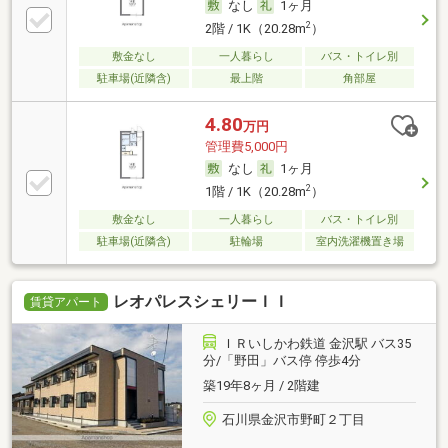
なし
1ヶ月
2
2階 / 1K（20.28m
）
敷金なし
一人暮らし
バス・トイレ別
駐車場(近隣含)
最上階
角部屋
4.80
万円
管理費5,000円
なし
1ヶ月
2
1階 / 1K（20.28m
）
敷金なし
一人暮らし
バス・トイレ別
駐車場(近隣含)
駐輪場
室内洗濯機置き場
レオパレスシェリーＩＩ
賃貸アパート
ＩＲいしかわ鉄道 金沢駅 バス35
分/「野田」バス停 停歩4分
築19年8ヶ月 / 2階建
石川県金沢市野町２丁目