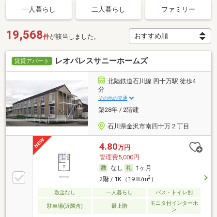
一人暮らし
二人暮らし
ファミリー
19,568
件
が該当しました。
レオパレスサニーホームズ
賃貸アパート
北陸鉄道石川線 四十万駅 徒歩4
分
その他の交通
築28年 / 2階建
石川県金沢市南四十万２丁目
4.80
万円
管理費5,000円
なし
1ヶ月
2
2階 / 1K（19.87m
）
敷金なし
一人暮らし
バス・トイレ別
モニタ付インターホ
駐車場(近隣含)
最上階
ン