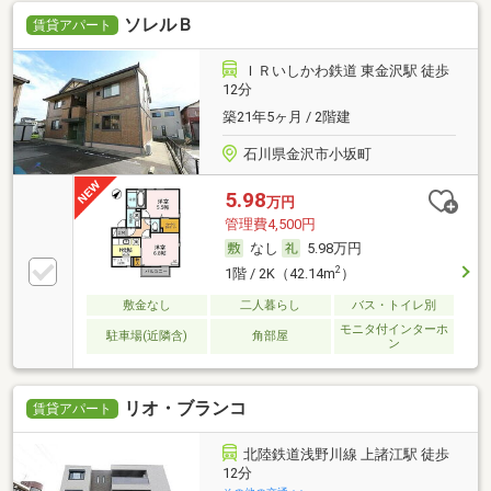
ソレルＢ
賃貸アパート
ＩＲいしかわ鉄道 東金沢駅 徒歩
12分
築21年5ヶ月 / 2階建
石川県金沢市小坂町
5.98
万円
管理費4,500円
なし
5.98万円
2
1階 / 2K（42.14m
）
敷金なし
二人暮らし
バス・トイレ別
モニタ付インターホ
駐車場(近隣含)
角部屋
ン
リオ・ブランコ
賃貸アパート
北陸鉄道浅野川線 上諸江駅 徒歩
12分