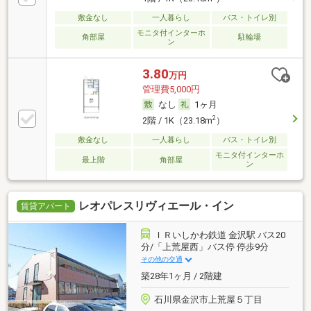
敷金なし
一人暮らし
バス・トイレ別
モニタ付インターホ
角部屋
駐輪場
ン
3.80
万円
管理費5,000円
なし
1ヶ月
2
2階 / 1K（23.18m
）
敷金なし
一人暮らし
バス・トイレ別
モニタ付インターホ
最上階
角部屋
ン
レオパレスリヴィエール・イン
賃貸アパート
ＩＲいしかわ鉄道 金沢駅 バス20
分/「上荒屋西」バス停 停歩9分
その他の交通
築28年1ヶ月 / 2階建
石川県金沢市上荒屋５丁目