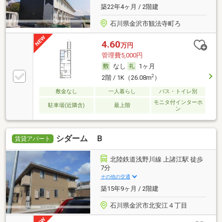
築22年4ヶ月 / 2階建
石川県金沢市観法寺町ろ
4.60
万円
管理費5,000円
なし
1ヶ月
2
2階 / 1K（26.08m
）
敷金なし
一人暮らし
バス・トイレ別
モニタ付インターホ
駐車場(近隣含)
最上階
ン
シダーム Ｂ
賃貸アパート
北陸鉄道浅野川線 上諸江駅 徒歩
7分
その他の交通
築15年9ヶ月 / 2階建
石川県金沢市北安江４丁目