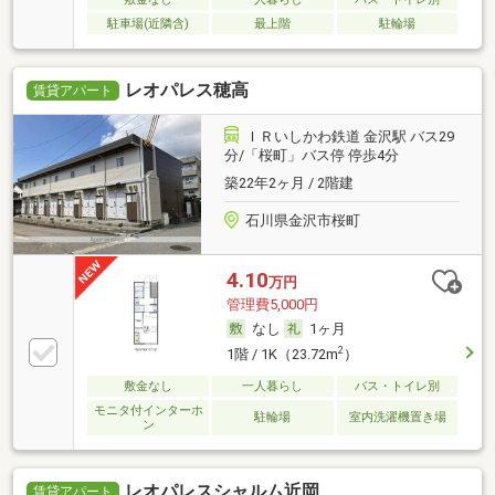
駐車場(近隣含)
最上階
駐輪場
レオパレス穂高
賃貸アパート
ＩＲいしかわ鉄道 金沢駅 バス29
分/「桜町」バス停 停歩4分
築22年2ヶ月 / 2階建
石川県金沢市桜町
4.10
万円
管理費5,000円
なし
1ヶ月
2
1階 / 1K（23.72m
）
敷金なし
一人暮らし
バス・トイレ別
モニタ付インターホ
駐輪場
室内洗濯機置き場
ン
レオパレスシャルム近岡
賃貸アパート