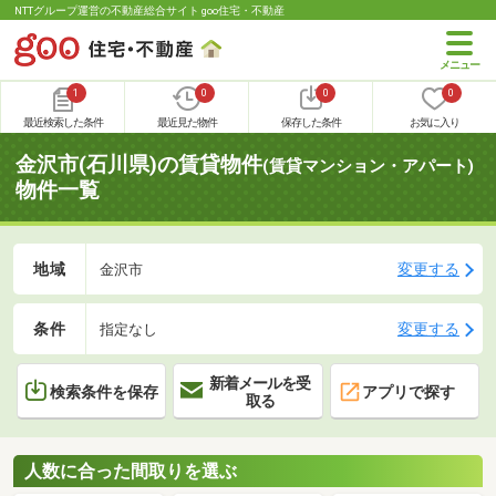
NTTグループ運営の不動産総合サイト goo住宅・不動産
1
0
0
0
最近検索した条件
最近見た物件
保存した条件
お気に入り
金沢市(石川県)の賃貸物件
(賃貸マンション・アパート)
物件一覧
地域
変更する
金沢市
条件
変更する
指定なし
新着メールを受
検索条件を保存
アプリで探す
取る
人数に合った間取りを選ぶ