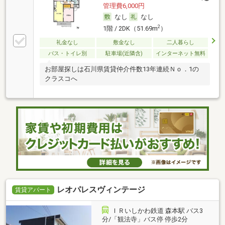
管理費6,000円
なし
なし
2
1階 / 2DK（51.69m
）
礼金なし
敷金なし
二人暮らし
バス・トイレ別
駐車場(近隣含)
インターネット無料
お部屋探しは石川県賃貸仲介件数13年連続Ｎｏ．1の
クラスコへ
レオパレスヴィンテージ
賃貸アパート
ＩＲいしかわ鉄道 森本駅 バス3
分/「観法寺」バス停 停歩2分