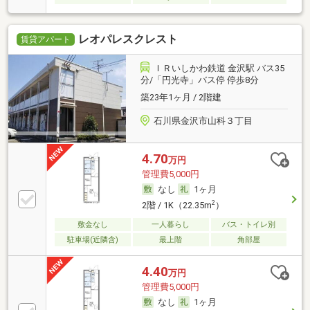
レオパレスクレスト
賃貸アパート
ＩＲいしかわ鉄道 金沢駅 バス35
分/「円光寺」バス停 停歩8分
築23年1ヶ月 / 2階建
石川県金沢市山科３丁目
4.70
万円
管理費5,000円
なし
1ヶ月
2
2階 / 1K（22.35m
）
敷金なし
一人暮らし
バス・トイレ別
駐車場(近隣含)
最上階
角部屋
4.40
万円
管理費5,000円
なし
1ヶ月