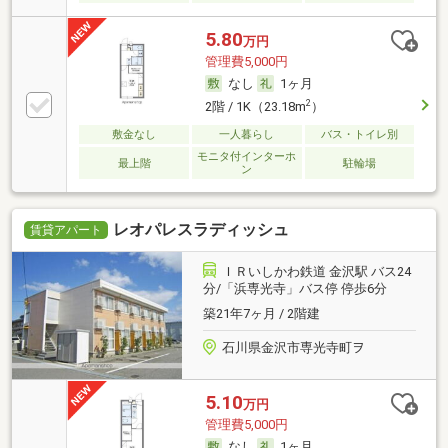
5.80
万円
管理費5,000円
なし
1ヶ月
2
2階 / 1K（23.18m
）
敷金なし
一人暮らし
バス・トイレ別
モニタ付インターホ
最上階
駐輪場
ン
レオパレスラディッシュ
賃貸アパート
ＩＲいしかわ鉄道 金沢駅 バス24
分/「浜専光寺」バス停 停歩6分
築21年7ヶ月 / 2階建
石川県金沢市専光寺町ヲ
5.10
万円
管理費5,000円
なし
1ヶ月