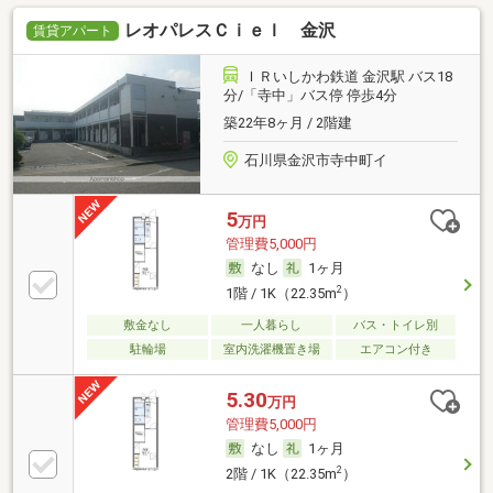
レオパレスＣｉｅｌ 金沢
賃貸アパート
ＩＲいしかわ鉄道 金沢駅 バス18
分/「寺中」バス停 停歩4分
築22年8ヶ月 / 2階建
石川県金沢市寺中町イ
5
万円
管理費5,000円
なし
1ヶ月
2
1階 / 1K（22.35m
）
敷金なし
一人暮らし
バス・トイレ別
駐輪場
室内洗濯機置き場
エアコン付き
5.30
万円
管理費5,000円
なし
1ヶ月
2
2階 / 1K（22.35m
）