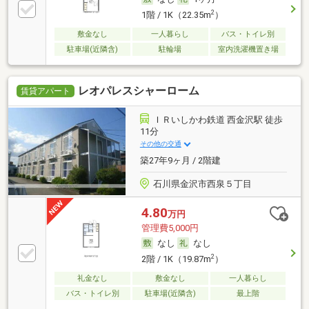
2
1階 / 1K（22.35m
）
敷金なし
一人暮らし
バス・トイレ別
駐車場(近隣含)
駐輪場
室内洗濯機置き場
レオパレスシャーローム
賃貸アパート
ＩＲいしかわ鉄道 西金沢駅 徒歩
11分
その他の交通
築27年9ヶ月 / 2階建
石川県金沢市西泉５丁目
4.80
万円
管理費5,000円
なし
なし
2
2階 / 1K（19.87m
）
礼金なし
敷金なし
一人暮らし
バス・トイレ別
駐車場(近隣含)
最上階