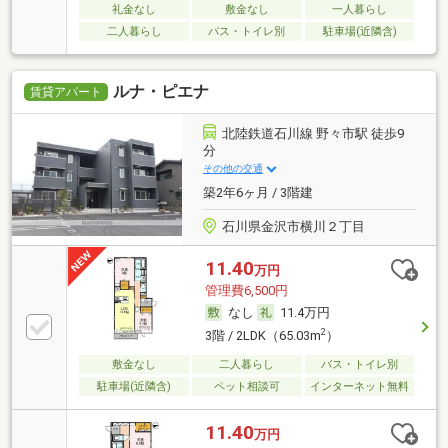
礼金なし
敷金なし
一人暮らし
二人暮らし
バス・トイレ別
駐車場(近隣含)
ルナ・ピエナ
賃貸アパート
北陸鉄道石川線 野々市駅 徒歩9
分
その他の交通
築2年6ヶ月 / 3階建
石川県金沢市横川２丁目
11.40
万円
管理費6,500円
なし
11.4万円
2
3階 / 2LDK（65.03m
）
敷金なし
二人暮らし
バス・トイレ別
駐車場(近隣含)
ペット相談可
インターネット無料
11.40
万円