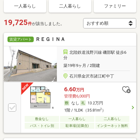
一人暮らし
二人暮らし
ファミリー
19,725
件
が該当しました。
ＲＥＧＩＮＡ
賃貸アパート
北陸鉄道浅野川線 磯部駅 徒歩6
分
築19年9ヶ月 / 2階建
石川県金沢市諸江町中丁
6.60
万円
管理費6,000円
なし
13.2万円
2
1階 / 1LDK（35.81m
）
敷金なし
一人暮らし
二人暮らし
バス・トイレ別
駐車場(近隣含)
インターネット無料