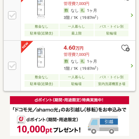
管理費7,000円
なし
1ヶ月
2
3階 / 1K（19.87m
）
敷金なし
一人暮らし
バス・トイレ別
駐車場(近隣含)
最上階
駐輪場
4.60
万円
管理費7,000円
なし
1ヶ月
2
1階 / 1K（19.87m
）
敷金なし
一人暮らし
バス・トイレ別
駐車場(近隣含)
駐輪場
室内洗濯機置き場