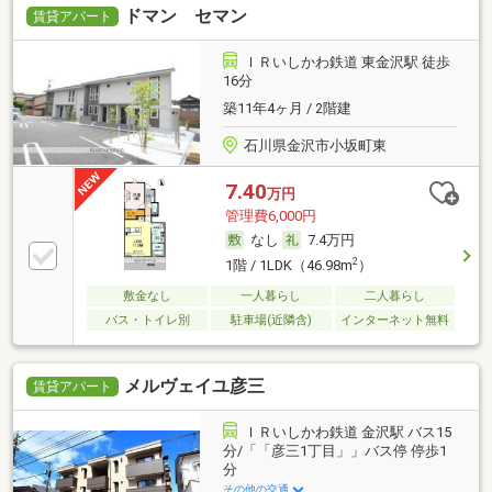
ドマン セマン
賃貸アパート
ＩＲいしかわ鉄道 東金沢駅 徒歩
16分
築11年4ヶ月 / 2階建
石川県金沢市小坂町東
7.40
万円
管理費6,000円
なし
7.4万円
2
1階 / 1LDK（46.98m
）
敷金なし
一人暮らし
二人暮らし
バス・トイレ別
駐車場(近隣含)
インターネット無料
メルヴェイユ彦三
賃貸アパート
ＩＲいしかわ鉄道 金沢駅 バス15
分/「「彦三1丁目」」バス停 停歩1
分
その他の交通