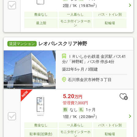
2
2階 / 1K（19.87m
）
敷金なし
一人暮らし
バス・トイレ別
モニタ付インターホ
最上階
駐輪場
ン
レオパレスクリア神野
賃貸マンション
ＩＲいしかわ鉄道 金沢駅 バス41
分/「神野町」バス停 停歩4分
築22年5ヶ月 / 3階建
石川県金沢市神野３丁目
5.20
万円
管理費7,000円
なし
1ヶ月
2
1階 / 1K（20.28m
）
敷金なし
一人暮らし
バス・トイレ別
モニタ付インターホ
駐車場(近隣含)
駐輪場
ン