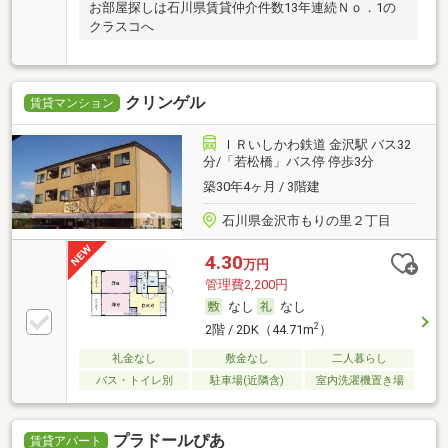
お部屋探しは石川県賃貸仲介件数13年連続Ｎｏ．1の
クラスコへ
クリンゲル
賃貸マンション
ＩＲいしかわ鉄道 金沢駅 バス32
分/「若松橋」バス停 停歩3分
築30年4ヶ月 / 3階建
石川県金沢市もりの里２丁目
4.30
万円
管理費2,200円
なし
なし
2
2階 / 2DK（44.71m
）
礼金なし
敷金なし
二人暮らし
バス・トイレ別
駐車場(近隣含)
室内洗濯機置き場
プラドールぴあ
賃貸アパート