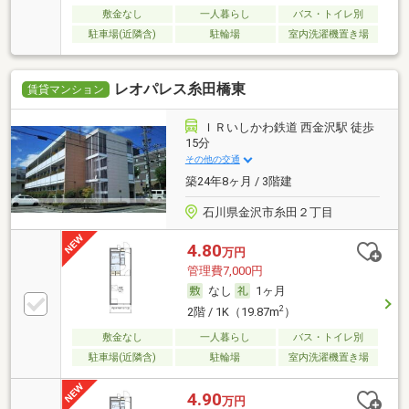
敷金なし
一人暮らし
バス・トイレ別
駐車場(近隣含)
駐輪場
室内洗濯機置き場
レオパレス糸田橋東
賃貸マンション
ＩＲいしかわ鉄道 西金沢駅 徒歩
15分
その他の交通
築24年8ヶ月 / 3階建
石川県金沢市糸田２丁目
4.80
万円
管理費7,000円
なし
1ヶ月
2
2階 / 1K（19.87m
）
敷金なし
一人暮らし
バス・トイレ別
駐車場(近隣含)
駐輪場
室内洗濯機置き場
4.90
万円