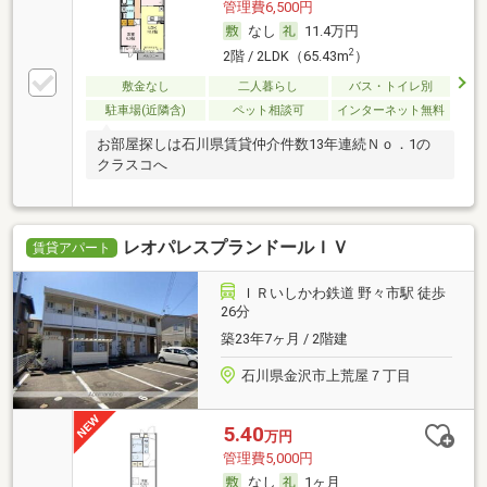
管理費6,500円
なし
11.4万円
2
2階 / 2LDK（65.43m
）
敷金なし
二人暮らし
バス・トイレ別
駐車場(近隣含)
ペット相談可
インターネット無料
お部屋探しは石川県賃貸仲介件数13年連続Ｎｏ．1の
クラスコへ
レオパレスプランドールＩＶ
賃貸アパート
ＩＲいしかわ鉄道 野々市駅 徒歩
26分
築23年7ヶ月 / 2階建
石川県金沢市上荒屋７丁目
5.40
万円
管理費5,000円
なし
1ヶ月