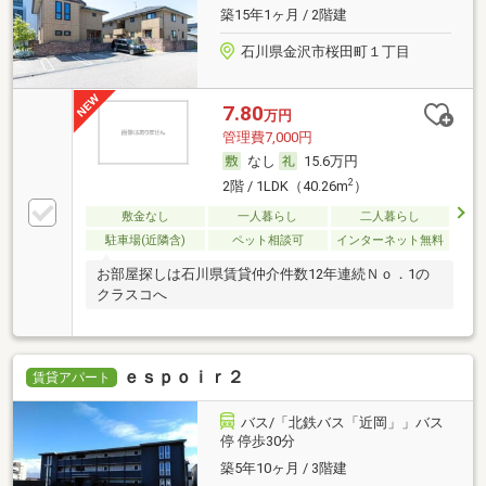
築15年1ヶ月 / 2階建
石川県金沢市桜田町１丁目
7.80
万円
管理費7,000円
なし
15.6万円
2
2階 / 1LDK（40.26m
）
敷金なし
一人暮らし
二人暮らし
駐車場(近隣含)
ペット相談可
インターネット無料
お部屋探しは石川県賃貸仲介件数12年連続Ｎｏ．1の
クラスコへ
ｅｓｐｏｉｒ２
賃貸アパート
バス/「北鉄バス「近岡」」バス
停 停歩30分
築5年10ヶ月 / 3階建