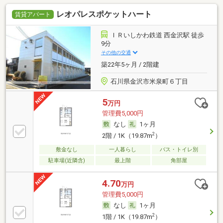
レオパレスポケットハート
賃貸アパート
ＩＲいしかわ鉄道 西金沢駅 徒歩
9分
その他の交通
築22年5ヶ月 / 2階建
石川県金沢市米泉町６丁目
5
万円
管理費5,000円
なし
1ヶ月
2
2階 / 1K（19.87m
）
敷金なし
一人暮らし
バス・トイレ別
駐車場(近隣含)
最上階
角部屋
4.70
万円
管理費5,000円
なし
1ヶ月
2
1階 / 1K（19.87m
）