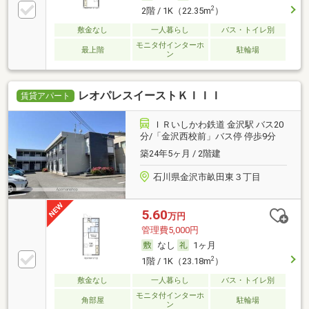
2
2階 / 1K（22.35m
）
敷金なし
一人暮らし
バス・トイレ別
モニタ付インターホ
最上階
駐輪場
ン
レオパレスイーストＫＩＩＩ
賃貸アパート
ＩＲいしかわ鉄道 金沢駅 バス20
分/「金沢西校前」バス停 停歩9分
築24年5ヶ月 / 2階建
石川県金沢市畝田東３丁目
5.60
万円
管理費5,000円
なし
1ヶ月
2
1階 / 1K（23.18m
）
敷金なし
一人暮らし
バス・トイレ別
モニタ付インターホ
角部屋
駐輪場
ン