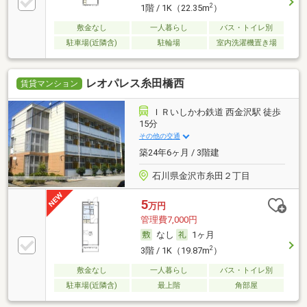
2
1階 / 1K（22.35m
）
敷金なし
一人暮らし
バス・トイレ別
駐車場(近隣含)
駐輪場
室内洗濯機置き場
レオパレス糸田橋西
賃貸マンション
ＩＲいしかわ鉄道 西金沢駅 徒歩
15分
その他の交通
築24年6ヶ月 / 3階建
石川県金沢市糸田２丁目
5
万円
管理費7,000円
なし
1ヶ月
2
3階 / 1K（19.87m
）
敷金なし
一人暮らし
バス・トイレ別
駐車場(近隣含)
最上階
角部屋