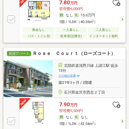
7.80
万円
管理費6,000円
なし
15.6万円
2
1階 / 1LDK（40.26m
）
敷金なし
一人暮らし
二人暮らし
バス・トイレ別
駐車場(近隣含)
インターネット無料
Ｒｏｓｅ Ｃｏｕｒｔ（ローズコート）
賃貸アパート
北陸鉄道浅野川線 上諸江駅 徒歩
13分
その他の交通
築21年3ヶ月 / 2階建
石川県金沢市西念２丁目
7.90
万円
管理費5,500円
なし
なし
2
1階 / 1LDK（42.54m
）