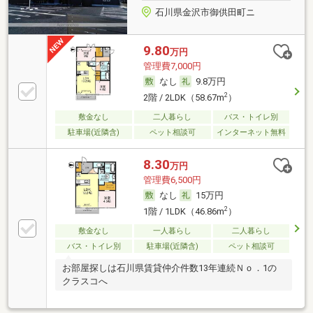
石川県金沢市御供田町ニ
9.80
万円
管理費7,000円
なし
9.8万円
2
2階 / 2LDK（58.67m
）
敷金なし
二人暮らし
バス・トイレ別
駐車場(近隣含)
ペット相談可
インターネット無料
8.30
万円
管理費6,500円
なし
15万円
2
1階 / 1LDK（46.86m
）
敷金なし
一人暮らし
二人暮らし
バス・トイレ別
駐車場(近隣含)
ペット相談可
お部屋探しは石川県賃貸仲介件数13年連続Ｎｏ．1の
クラスコへ