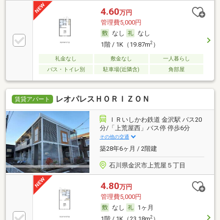
4.60
万円
管理費5,000円
なし
なし
2
1階 / 1K（19.87m
）
礼金なし
敷金なし
一人暮らし
バス・トイレ別
駐車場(近隣含)
角部屋
レオパレスＨＯＲＩＺＯＮ
賃貸アパート
ＩＲいしかわ鉄道 金沢駅 バス20
分/「上荒屋西」バス停 停歩6分
その他の交通
築28年6ヶ月 / 2階建
石川県金沢市上荒屋５丁目
4.80
万円
管理費5,000円
なし
1ヶ月
2
1階 / 1K（23.18m
）