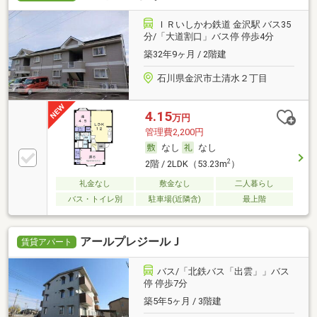
ＩＲいしかわ鉄道 金沢駅 バス35
分/「大道割口」バス停 停歩4分
築32年9ヶ月 / 2階建
石川県金沢市土清水２丁目
4.15
万円
管理費2,200円
なし
なし
2
2階 / 2LDK（53.23m
）
礼金なし
敷金なし
二人暮らし
バス・トイレ別
駐車場(近隣含)
最上階
アールプレジールＪ
賃貸アパート
バス/「北鉄バス「出雲」」バス
停 停歩7分
築5年5ヶ月 / 3階建