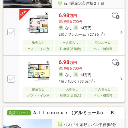
石川県金沢市戸板２丁目
6.98
万円
管理費6,700円
なし
14万円
2
2階 / ワンルーム（27.36m
）
敷金なし
一人暮らし
ワンルーム
バス・トイレ別
駐車場(近隣含)
ペット相談可
6.98
万円
管理費6,700円
なし
14万円
2
1階 / 1LDK（33.52m
）
敷金なし
一人暮らし
二人暮らし
バス・トイレ別
駐車場(近隣含)
ペット相談可
Ａｌｌｕｍｅｕｒ（アルミュール） Ｂ
賃貸アパート
バス/「中示野」バス停 停歩8分