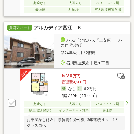
敷金なし
一人暮らし
バス・トイレ別
最上階
駐輪場
室内洗濯機置き場
アルカディア宮江 Ｂ
賃貸アパート
バス/「北鉄バス「上安原」」バ
ス停 停歩9分
築24年6ヶ月 / 2階建
石川県金沢市中屋１丁目
6.20
万円
管理費4,500円
なし
6.2万円
2
2階 / 2DK（55.44m
）
敷金なし
二人暮らし
バス・トイレ別
駐車場(近隣含)
インターネット無料
最上階
お部屋探しは石川県賃貸仲介件数13年連続Ｎｏ．1の
クラスコへ