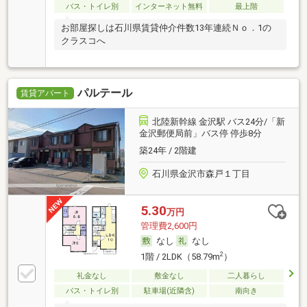
バス・トイレ別
インターネット無料
最上階
お部屋探しは石川県賃貸仲介件数13年連続Ｎｏ．1の
クラスコへ
パルテール
賃貸アパート
北陸新幹線 金沢駅 バス24分/「新
金沢郵便局前」バス停 停歩8分
築24年 / 2階建
石川県金沢市森戸１丁目
5.30
万円
管理費2,600円
なし
なし
2
1階 / 2LDK（58.79m
）
礼金なし
敷金なし
二人暮らし
バス・トイレ別
駐車場(近隣含)
南向き