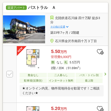
パストラル Ａ
賃貸アパート
北陸鉄道石川線 四十万駅 徒歩3
分
その他の交通
築23年7ヶ月 / 2階建
石川県金沢市南四十万３丁目
5.50
万円
管理費6,000円
なし
5.5万円
2
2階 / 2DK（51.69m
）
敷金なし
二人暮らし
バス・トイレ別
駐車場(近隣含)
インターネット無料
最上階
★オンライン内見、物件現地待合せ歓迎です！ご相談
ください★
5.20
万円