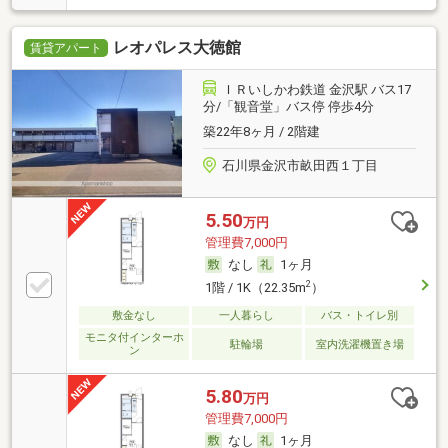
レオパレス大徳館
賃貸アパート
ＩＲいしかわ鉄道 金沢駅 バス17
分/「観音堂」バス停 停歩4分
築22年8ヶ月 / 2階建
石川県金沢市畝田西１丁目
5.50
万円
管理費7,000円
なし
1ヶ月
2
1階 / 1K（22.35m
）
敷金なし
一人暮らし
バス・トイレ別
モニタ付インターホ
駐輪場
室内洗濯機置き場
ン
5.80
万円
管理費7,000円
なし
1ヶ月