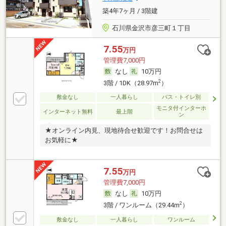
築4年7ヶ月 / 3階建
石川県金沢市彦三町１丁目
7.55
万円
管理費7,000円
なし
10万円
2
3階 / 1DK（28.97m
）
敷金なし
一人暮らし
バス・トイレ別
モニタ付インターホ
インターネット無料
最上階
ン
★オンライン内見、現地待合せ歓迎です！お問合せは
お気軽に★
7.55
万円
管理費7,000円
なし
10万円
2
3階 / ワンルーム（29.44m
）
敷金なし
一人暮らし
ワンルーム