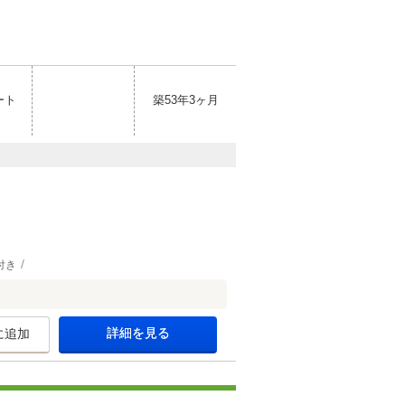
ート
築53年3ヶ月
付き
詳細を見る
に追加