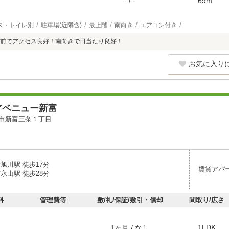
- / -
69m
ス・トイレ別
駐車場(近隣含)
最上階
南向き
エアコン付き
前でアクセス良好！南向きで日当たり良好！
お気に入り
アベニュー新富
市新富三条１丁目
旭川駅 徒歩17分
賃貸アパ
永山駅 徒歩28分
料
管理費等
敷/礼/保証/敷引・償却
間取り/広さ
1LDK
1ヶ月 / なし