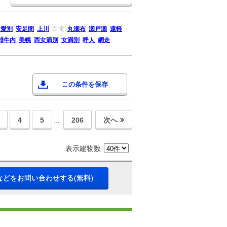
中愛別
安足間
上川
白滝
丸瀬布
瀬戸瀬
遠軽
緋牛内
美幌
西女満別
女満別
呼人
網走
この条件を保存
4
5
206
次へ
…
表示建物数
などをお問い合わせする(無料)