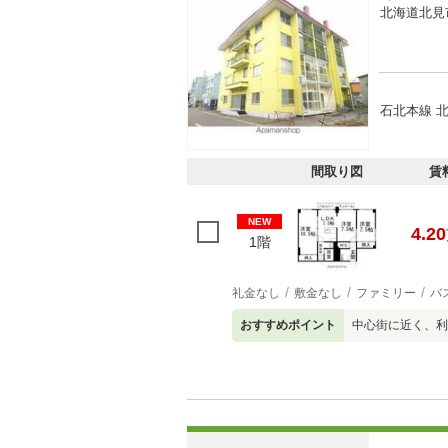
北海道北見
石北本線 北
間取り図
賃
NEW
4.20
1階
礼金なし
敷金なし
ファミリー
バ
おすすめポイント
中心街に近く、利