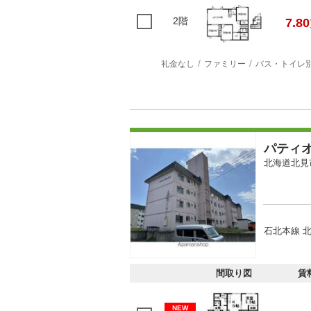
2階
7.80
礼金なし
ファミリー
バス・トイレ
パティ
北海道北見
石北本線 北
間取り図
賃
NEW