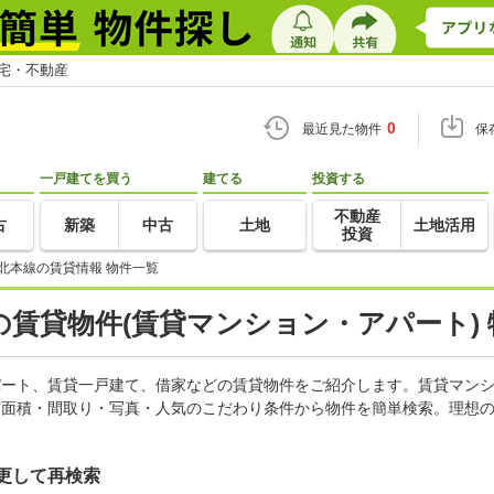
住宅・不動産
0
最近見た物件
保
一戸建てを買う
建てる
投資する
不動産
古
新築
中古
土地
土地活用
投資
北本線の賃貸情報 物件一覧
賃貸物件(賃貸マンション・アパート) 
アパート、賃貸一戸建て、借家などの賃貸物件をご紹介します。賃貸マン
有面積・間取り・写真・人気のこだわり条件から物件を簡単検索。理想の
更して再検索