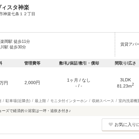
ヴィスタ神楽
市神楽七条１２丁目
楽岡駅 徒歩11分
賃貸アパ
川駅 徒歩30分
料
管理費等
敷/礼/保証/敷引・償却
間取り/広さ
3LDK
1ヶ月 / なし
2,000円
万円
2
- / -
81.23m
別
駐車場(近隣含)
最上階
モニタ付インターホン
収納スペース
室内洗濯機
ョーズで経済的☆浴室は一坪・追炊き付き♪
お気に入り