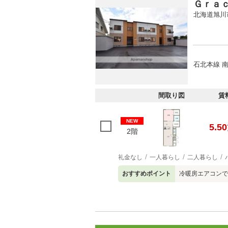
Ｇｒａ
北海道旭川
石北本線 南
間取り図
賃
NEW
5.50
2階
礼金なし
一人暮らし
二人暮らし
おすすめポイント
冷暖房エアコンで