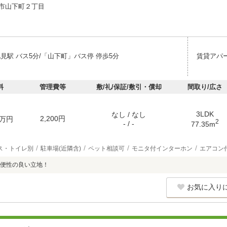
市山下町２丁目
見駅 バス5分/「山下町」バス停 停歩5分
賃貸アパ
料
管理費等
敷/礼/保証/敷引・償却
間取り/広さ
3LDK
なし / なし
2,200円
万円
2
- / -
77.35m
ス・トイレ別
駐車場(近隣含)
ペット相談可
モニタ付インターホン
エアコン
便性の良い立地！
お気に入り