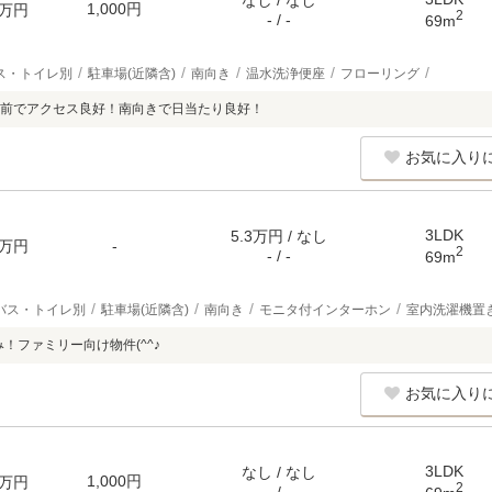
なし / なし
1,000円
万円
2
- / -
69m
ス・トイレ別
駐車場(近隣含)
南向き
温水洗浄便座
フローリング
前でアクセス良好！南向きで日当たり良好！
お気に入り
3LDK
5.3万円 / なし
万円
-
2
- / -
69m
バス・トイレ別
駐車場(近隣含)
南向き
モニタ付インターホン
室内洗濯機置
み！ファミリー向け物件(^^♪
お気に入り
3LDK
なし / なし
1,000円
万円
2