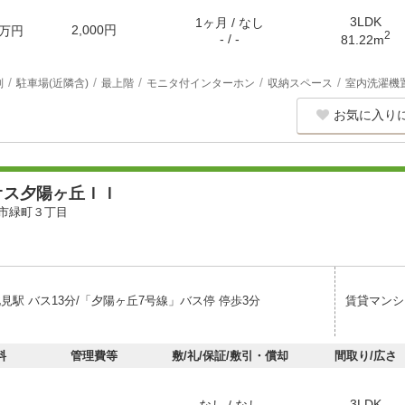
3LDK
1ヶ月 / なし
2,000円
万円
2
- / -
81.22m
別
駐車場(近隣含)
最上階
モニタ付インターホン
収納スペース
室内洗濯機
お気に入り
オス夕陽ヶ丘ＩＩ
市緑町３丁目
見駅 バス13分/「夕陽ヶ丘7号線」バス停 停歩3分
賃貸マンシ
料
管理費等
敷/礼/保証/敷引・償却
間取り/広さ
3LDK