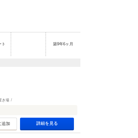
ート
築9年6ヶ月
置き場
詳細を見る
に追加