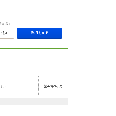
置き場
詳細を見る
に追加
ョン
築42年9ヶ月