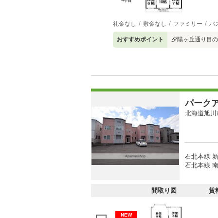
礼金なし
敷金なし
ファミリー
バ
おすすめポイント
夕陽ヶ丘通り目の
パーク
北海道旭川
石北本線 新
石北本線 南
間取り図
賃
NEW