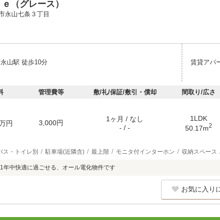
ｃｅ（グレース）
市永山七条３丁目
永山駅 徒歩10分
賃貸アパ
料
管理費等
敷/礼/保証/敷引・償却
間取り/広さ
1LDK
1ヶ月 / なし
3,000円
万円
2
- / -
50.17m
バス・トイレ別
駐車場(近隣含)
最上階
モニタ付インターホン
収納スペース
1年中快適に過ごせる、オール電化物件です
お気に入り