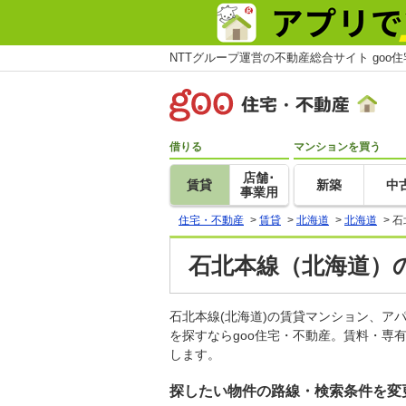
NTTグループ運営の不動産総合サイト goo
借りる
マンションを買う
店舗･
賃貸
新築
中
事業用
住宅・不動産
>
賃貸
>
北海道
>
北海道
>
石
石北本線（北海道）の
石北本線(北海道)の賃貸マンション、
を探すならgoo住宅・不動産。賃料・専
します。
探したい物件の路線・検索条件を変