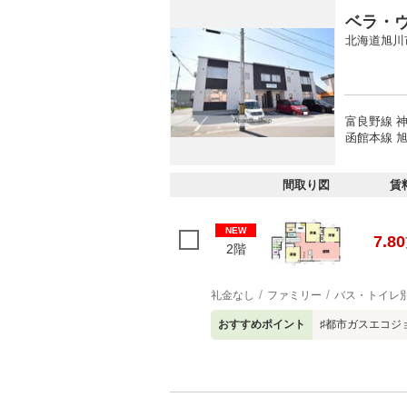
ベラ・
北海道旭川
富良野線 神
函館本線 旭
間取り図
賃
NEW
7.80
2階
礼金なし
ファミリー
バス・トイレ
おすすめポイント
♯都市ガスエコジ