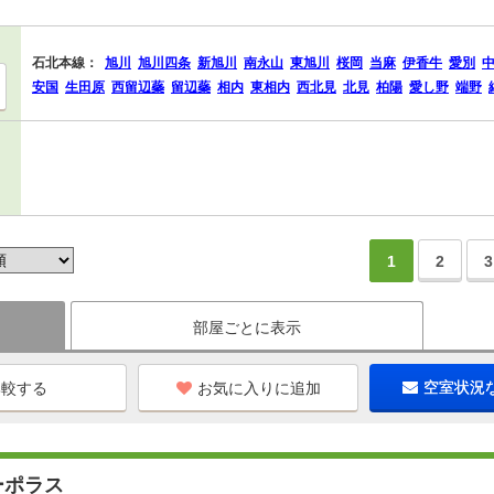
石北本線：
旭川
旭川四条
新旭川
南永山
東旭川
桜岡
当麻
伊香牛
愛別
安国
生田原
西留辺蘂
留辺蘂
相内
東相内
西北見
北見
柏陽
愛し野
端野
1
2
3
部屋ごとに表示
お気に入りに追加
空室状況
ーポラス