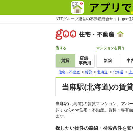
NTTグループ運営の不動産総合サイト goo
借りる
マンションを買う
店舗･
賃貸
新築
中
事業用
住宅・不動産
>
賃貸
>
北海道
>
北海道
>
上
当麻駅(北海道)の賃
当麻駅(北海道)の賃貸マンション、ア
探すならgoo住宅・不動産。賃料・専有
ます。
探したい物件の路線・検索条件を変