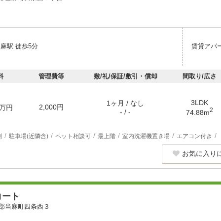
麻駅 徒歩5分
賃貸アパ
料
管理費等
敷/礼/保証/敷引・償却
間取り/広さ
3LDK
1ヶ月 / なし
2,000円
万円
2
- / -
74.88m
別
駐車場(近隣含)
ペット相談可
最上階
室内洗濯機置き場
エアコン付き
お気に入り
コート
郡当麻町四条西３