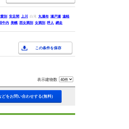
中愛別
安足間
上川
白滝
丸瀬布
瀬戸瀬
遠軽
緋牛内
美幌
西女満別
女満別
呼人
網走
この条件を保存
表示建物数
などをお問い合わせする(無料)