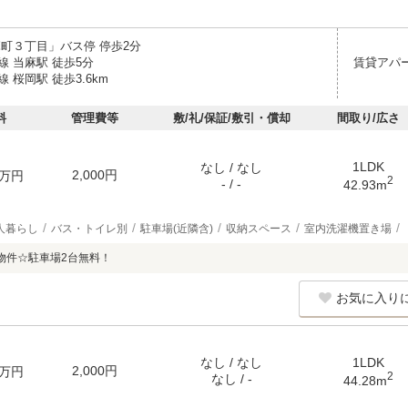
麻町３丁目」バス停 停歩2分
線 当麻駅 徒歩5分
賃貸アパ
 桜岡駅 徒歩3.6km
料
管理費等
敷/礼/保証/敷引・償却
間取り/広さ
1LDK
なし / なし
2,000円
万円
2
- / -
42.93m
人暮らし
バス・トイレ別
駐車場(近隣含)
収納スペース
室内洗濯機置き場
物件☆駐車場2台無料！
お気に入り
なし / なし
1LDK
2,000円
万円
2
なし / -
44.28m