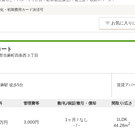
人暮らし
バス・トイレ別
駐車場(近隣含)
最上階
収納スペース
化・初期費用カード決済可
お気に入り
コート
郡当麻町四条西３丁目
麻駅 徒歩5分
賃貸アパ
料
管理費等
敷/礼/保証/敷引・償却
間取り/広さ
1LDK
1ヶ月 / なし
3,000円
万円
2
- / -
44.28m