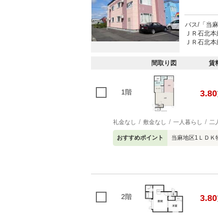
バス/「当
ＪＲ石北本
ＪＲ石北本線
間取り図
賃
1階
3.80
礼金なし
敷金なし
一人暮らし
二
おすすめポイント
当麻地区1ＬＤＫ
2階
3.80