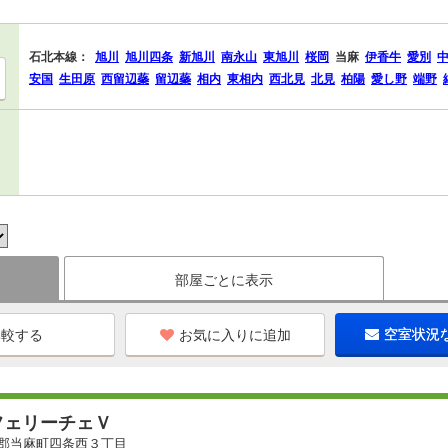
石北本線：
旭川
旭川四条
新旭川
南永山
東旭川
桜岡
当麻
伊香牛
愛別
安国
生田原
西留辺蘂
留辺蘂
相内
東相内
西北見
北見
柏陽
愛し野
端野
部屋ごとに表示
お気に入りに追加
空室状況
フェリーチェＶ
郡当麻町四条西３丁目