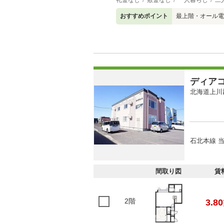
礼金なし
敷金なし
一人暮らし
二
おすすめポイント
最上階・オール電
ディア
北海道上川
石北本線 当
間取り図
賃
2階
3.80