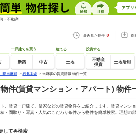
住宅・不動産
0
最近見た物件
保
一戸建てを買う
建てる
投資する
不動産
古
新築
中古
土地
土地活用
投資
川郡当麻町
>
石北本線
>
当麻駅の賃貸情報 物件一覧
貸物件(賃貸マンション・アパート) 物件
パート、賃貸一戸建て、借家などの賃貸物件をご紹介します。賃貸マンシ
面積・間取り・写真・人気のこだわり条件から物件を簡単検索。理想の部
更して再検索