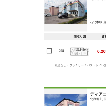
石北本線 当
間取り図
賃
2階
6.20
礼金なし
ファミリー
バス・トイレ
ディア
北海道上川