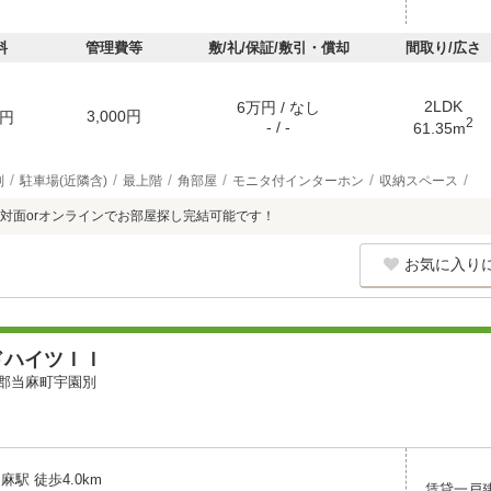
料
管理費等
敷/礼/保証/敷引・償却
間取り/広さ
2LDK
6万円 / なし
3,000円
円
2
- / -
61.35m
別
駐車場(近隣含)
最上階
角部屋
モニタ付インターホン
収納スペース
対面orオンラインでお部屋探し完結可能です！
お気に入り
ドハイツＩＩ
郡当麻町宇園別
麻駅 徒歩4.0km
賃貸一戸