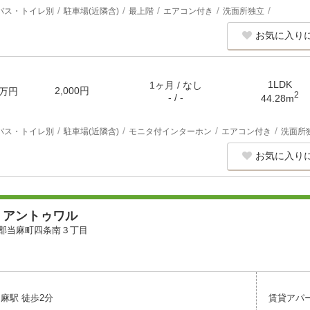
バス・トイレ別
駐車場(近隣含)
最上階
エアコン付き
洗面所独立
お気に入り
1LDK
1ヶ月 / なし
2,000円
万円
2
- / -
44.28m
バス・トイレ別
駐車場(近隣含)
モニタ付インターホン
エアコン付き
洗面所
お気に入り
・アントゥワル
郡当麻町四条南３丁目
麻駅 徒歩2分
賃貸アパ