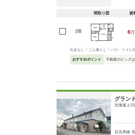
間取り図
賃
2階
6
万
礼金なし
二人暮らし
バス・トイレ
おすすめポイント
不動産のビッグは
グラン
北海道上川
石北本線 当