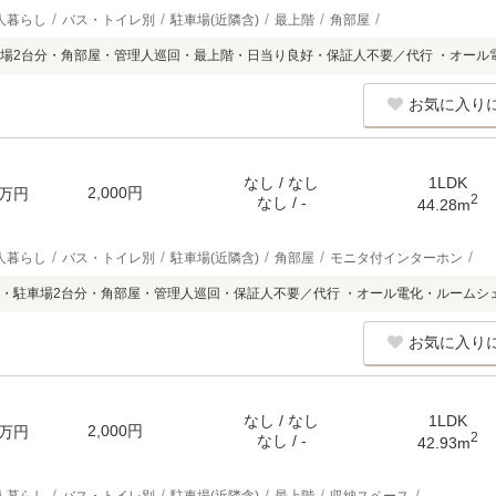
人暮らし
バス・トイレ別
駐車場(近隣含)
最上階
角部屋
場2台分・角部屋・管理人巡回・最上階・日当り良好・保証人不要／代行 ・オール
お気に入り
なし / なし
1LDK
2,000円
万円
2
なし / -
44.28m
人暮らし
バス・トイレ別
駐車場(近隣含)
角部屋
モニタ付インターホン
・駐車場2台分・角部屋・管理人巡回・保証人不要／代行 ・オール電化・ルームシ
お気に入り
なし / なし
1LDK
2,000円
万円
2
なし / -
42.93m