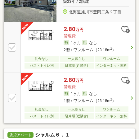
築23年 / 2階建
北海道旭川市豊岡二条２丁目
2.80
万円
管理費-
1ヶ月
なし
2
2階 / ワンルーム（23.18m
）
礼金なし
一人暮らし
ワンルーム
バス・トイレ別
駐車場(近隣含)
インターネット無料
2.80
万円
管理費-
1ヶ月
なし
2
1階 / ワンルーム（23.18m
）
礼金なし
一人暮らし
ワンルーム
バス・トイレ別
駐車場(近隣含)
インターネット無料
シャルム６．１
賃貸アパート