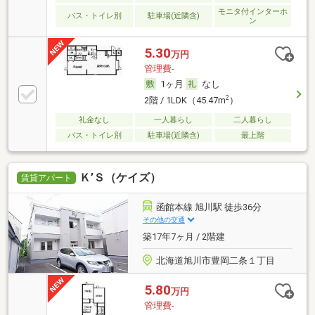
モニタ付インターホ
バス・トイレ別
駐車場(近隣含)
ン
5.30
万円
管理費-
1ヶ月
なし
2
2階 / 1LDK（45.47m
）
礼金なし
一人暮らし
二人暮らし
バス・トイレ別
駐車場(近隣含)
最上階
Ｋ’Ｓ（ケイズ）
賃貸アパート
函館本線 旭川駅 徒歩36分
その他の交通
築17年7ヶ月 / 2階建
北海道旭川市豊岡二条１丁目
5.80
万円
管理費-