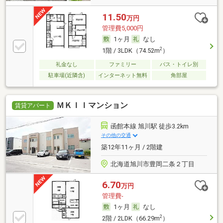
11.50
万円
管理費5,000円
1ヶ月
なし
2
1階 / 3LDK（74.52m
）
礼金なし
ファミリー
バス・トイレ別
駐車場(近隣含)
インターネット無料
角部屋
ＭＫＩＩマンション
賃貸アパート
函館本線 旭川駅 徒歩3.2km
その他の交通
築12年11ヶ月 / 2階建
北海道旭川市豊岡二条２丁目
6.70
万円
管理費-
1ヶ月
なし
2
2階 / 2LDK（66.29m
）