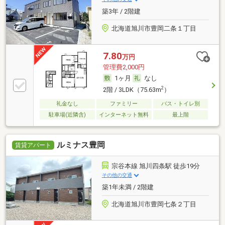
築3年 / 2階建
北海道旭川市豊岡二条１丁目
7.80
万円
管理費2,000円
1ヶ月
なし
2
2階 / 3LDK（75.63m
）
礼金なし
ファミリー
バス・トイレ別
駐車場(近隣含)
インターネット無料
最上階
ルミナス豊岡
賃貸アパート
宗谷本線 旭川四条駅 徒歩19分
その他の交通
築1年未満 / 2階建
北海道旭川市豊岡七条２丁目