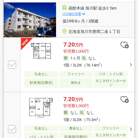
函館本線 旭川駅 徒歩3.1km
その他の交通
築29年8ヶ月 / 3階建
北海道旭川市豊岡二条１丁目
7.20
万円
管理費3,000円
1ヶ月
なし
2
1階 / 3LDK（76.14m
）
礼金なし
ファミリー
バス・トイレ別
モニタ付インターホ
駐車場(近隣含)
南向き
ン
7.20
万円
管理費3,000円
なし
なし
2
1階 / 3LDK（75.3m
）
礼金なし
敷金なし
ファミリー
モニタ付インターホ
バス・トイレ別
駐車場(近隣含)