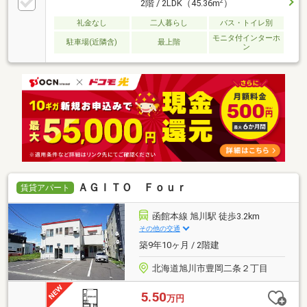
2
2階 / 2LDK（45.36m
）
礼金なし
二人暮らし
バス・トイレ別
モニタ付インターホ
駐車場(近隣含)
最上階
ン
ＡＧＩＴＯ Ｆｏｕｒ
賃貸アパート
函館本線 旭川駅 徒歩3.2km
その他の交通
築9年10ヶ月 / 2階建
北海道旭川市豊岡二条２丁目
5.50
万円