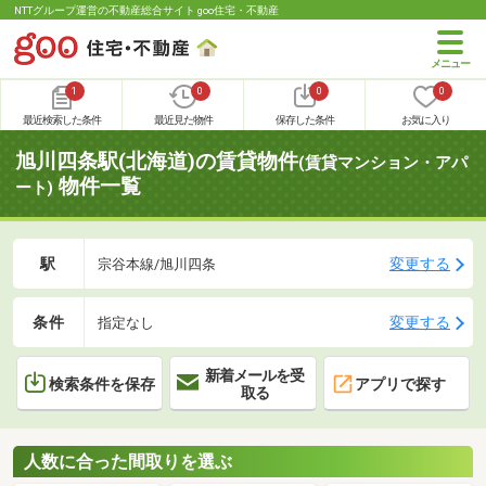
NTTグループ運営の不動産総合サイト goo住宅・不動産
1
0
0
0
最近検索した条件
最近見た物件
保存した条件
お気に入り
旭川四条駅(北海道)の賃貸物件
(賃貸マンション・アパ
物件一覧
ート)
駅
変更する
宗谷本線/旭川四条
条件
変更する
指定なし
新着メールを受
検索条件を保存
アプリで探す
取る
人数に合った間取りを選ぶ