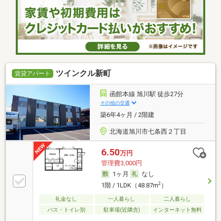
ツインクル新町
賃貸アパート
函館本線 旭川駅 徒歩27分
その他の交通
築6年4ヶ月 / 2階建
北海道旭川市七条西２丁目
6.50
万円
管理費3,000円
1ヶ月
なし
2
1階 / 1LDK（48.87m
）
礼金なし
一人暮らし
二人暮らし
バス・トイレ別
駐車場(近隣含)
インターネット無料