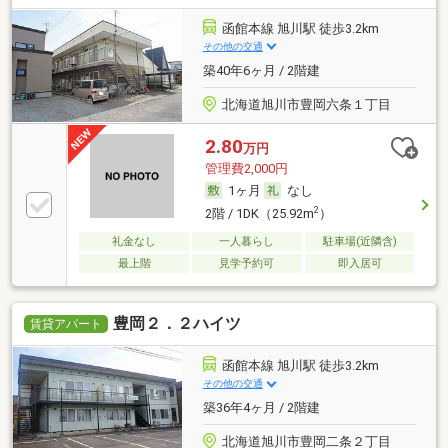
函館本線 旭川駅 徒歩3.2km
その他の交通
築40年6ヶ月 / 2階建
北海道旭川市豊岡六条１丁目
2.80
万円
管理費2,000円
1ヶ月
なし
2
2階 / 1DK（25.92m
）
礼金なし
一人暮らし
駐車場(近隣含)
最上階
見学予約可
即入居可
豊岡２．２ハイツ
賃貸アパート
函館本線 旭川駅 徒歩3.2km
その他の交通
築36年4ヶ月 / 2階建
北海道旭川市豊岡二条２丁目