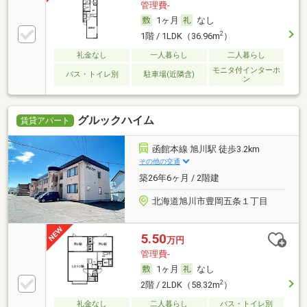
管理費-
1ヶ月
なし
2
1階 / 1LDK（36.96m
）
礼金なし
一人暮らし
二人暮らし
モニタ付インターホ
バス・トイレ別
駐車場(近隣含)
ン
グルックハイム
賃貸アパート
函館本線 旭川駅 徒歩3.2km
その他の交通
築26年6ヶ月 / 2階建
北海道旭川市豊岡五条１丁目
5.50
万円
管理費-
1ヶ月
なし
2
2階 / 2LDK（58.32m
）
礼金なし
二人暮らし
バス・トイレ別