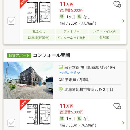
11
万円
管理費5,000円
1ヶ月
なし
2
1階 / 3LDK（77.76m
）
礼金なし
ファミリー
バス・トイレ別
駐車場(近隣含)
インターネット無料
角部屋
コンフォール豊岡
賃貸アパート
宗谷本線 旭川四条駅 徒歩19分
その他の交通
築1年未満 / 2階建
北海道旭川市豊岡八条２丁目
11
万円
管理費5,000円
1ヶ月
なし
2
1階 / 3LDK（76.59m
）