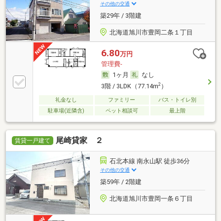
その他の交通
築29年 / 3階建
北海道旭川市豊岡二条１丁目
6.80
万円
管理費-
1ヶ月
なし
2
3階 / 3LDK（77.14m
）
礼金なし
ファミリー
バス・トイレ別
駐車場(近隣含)
ペット相談可
最上階
尾崎貸家 ２
賃貸一戸建て
石北本線 南永山駅 徒歩36分
その他の交通
築59年 / 2階建
北海道旭川市豊岡一条６丁目