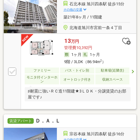
石北本線 旭川四条駅 徒歩15分
その他の交通
築21年8ヶ月 / 11階建
北海道旭川市宮前一条４丁目
13
万円
管理費10,392円
1ヶ月
1ヶ月
2
9階 / 3LDK（86.94m
）
ファミリー
バス・トイレ別
駐車場(近隣含)
モニタ付インターホ
オートロック付き
収納スペース
ン
♯耐震に強いＲＣ造11階建★3ＬＤＫ・分譲賃貸のお部
屋です♪
Ｄ．Ａ．Ｌ
賃貸アパート
宗谷本線 旭川四条駅 徒歩16分
その他の交通