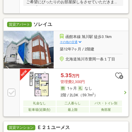
ご希望にぴったりのお部屋探しをさせていただきま
す。「
ソレイユ
賃貸アパート
函館本線 旭川駅 徒歩3.1km
その他の交通
築12年7ヶ月 / 2階建
北海道旭川市豊岡一条１丁目
5.35
万円
管理費2,300円
1ヶ月
なし
2
2階 / 2LDK（59.7m
）
礼金なし
二人暮らし
バス・トイレ別
駐車場(近隣含)
最上階
角部屋
Ｅ２１ユーメス
賃貸マンション