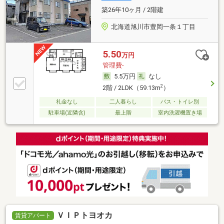
築26年10ヶ月 / 2階建
北海道旭川市豊岡一条１丁目
5.50
万円
管理費-
5.5万円
なし
2
2階 / 2LDK（59.13m
）
礼金なし
二人暮らし
バス・トイレ別
駐車場(近隣含)
最上階
室内洗濯機置き場
ＶＩＰトヨオカ
賃貸アパート