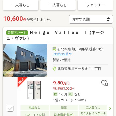
一人暮らし
二人暮らし
ファミリー
10,600
件
が該当しました。
Ｎｅｉｇｅ Ｖａｌｌｅｅ Ｉ（ネージ
賃貸アパート
ュ・ヴァレ）
石北本線 旭川四条駅 徒歩10分
その他の交通
新築 / 2階建
北海道旭川市一条通２１丁目
9.50
万円
管理費3,000円
1ヶ月
なし
2
1階 / 2LDK（57.62m
）
礼金なし
新築
二人暮らし
モニタ付インターホ
バス・トイレ別
駐車場(近隣含)