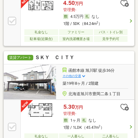
4.50
万円
管理費-
4.5万円
なし
2
1階 / 5DK（84.24m
）
礼金なし
ファミリー
バス・トイレ別
駐車場(近隣含)
室内洗濯機置き場
見学予約可
ＳＫＹ ＣＩＴＹ
賃貸アパート
函館本線 旭川駅 徒歩36分
その他の交通
築19年8ヶ月 / 2階建
北海道旭川市豊岡二条１丁目
5.30
万円
管理費-
1ヶ月
なし
2
1階 / 1LDK（45.47m
）
礼金なし
一人暮らし
二人暮らし