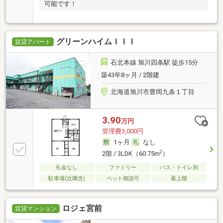
可能です！
グリーンハイムＩＩＩ
賃貸アパート
石北本線 旭川四条駅 徒歩15分
築43年8ヶ月 / 2階建
北海道旭川市豊岡九条１丁目
3.90
万円
管理費3,000円
1ヶ月
なし
2
2階 / 3LDK（60.75m
）
礼金なし
ファミリー
バス・トイレ別
駐車場(近隣含)
ペット相談可
最上階
ロジェ宮前
賃貸マンション