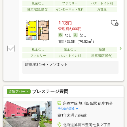
礼金なし
ファミリー
バス・トイレ別
駐車場(近隣含)
インターネット無料
角部屋
11
万円
管理費5,000円
なし
なし
2
1階 / 3LDK（79.52m
）
礼金なし
敷金なし
新築
ファミリー
バス・トイレ別
駐車場(近隣含)
駐車場2台分・メゾネット
プレステージ豊岡
賃貸アパート
宗谷本線 旭川四条駅 徒歩19分
その他の交通
築1年未満 / 2階建
北海道旭川市豊岡七条２丁目