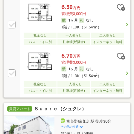
6.50
万円
管理費3,000円
1ヶ月
なし
2
1階 / 1LDK（51.54m
）
礼金なし
一人暮らし
二人暮らし
バス・トイレ別
駐車場(近隣含)
インターネット無料
6.70
万円
管理費3,000円
1ヶ月
なし
2
2階 / 1LDK（51.54m
）
礼金なし
一人暮らし
二人暮らし
バス・トイレ別
駐車場(近隣含)
インターネット無料
Ｓｕｃｒｅ（シュクレ）
賃貸アパート
富良野線 旭川駅 徒歩30分
その他の交通
築2年1ヶ月 / 2階建