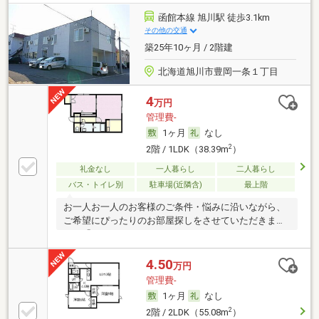
函館本線 旭川駅 徒歩3.1km
その他の交通
築25年10ヶ月 / 2階建
北海道旭川市豊岡一条１丁目
4
万円
管理費-
1ヶ月
なし
2
2階 / 1LDK（38.39m
）
礼金なし
一人暮らし
二人暮らし
バス・トイレ別
駐車場(近隣含)
最上階
お一人お一人のお客様のご条件・悩みに沿いながら、
ご希望にぴったりのお部屋探しをさせていただきま
す。「
4.50
万円
管理費-
1ヶ月
なし
2
2階 / 2LDK（55.08m
）