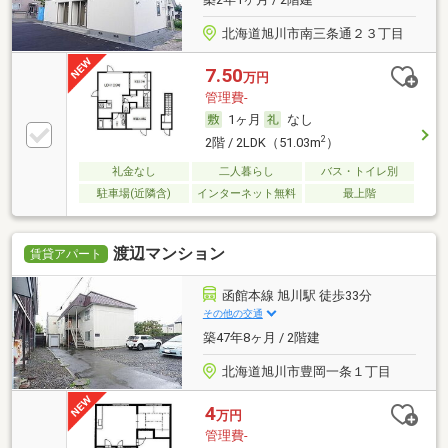
北海道旭川市南三条通２３丁目
7.50
万円
管理費-
1ヶ月
なし
2
2階 / 2LDK（51.03m
）
礼金なし
二人暮らし
バス・トイレ別
駐車場(近隣含)
インターネット無料
最上階
渡辺マンション
賃貸アパート
函館本線 旭川駅 徒歩33分
その他の交通
築47年8ヶ月 / 2階建
北海道旭川市豊岡一条１丁目
4
万円
管理費-