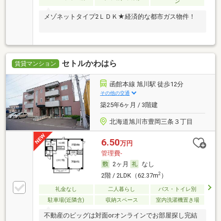
ン
メゾネットタイプ2ＬＤＫ★経済的な都市ガス物件！
セトルかわはら
賃貸マンション
函館本線 旭川駅 徒歩12分
その他の交通
築25年6ヶ月 / 3階建
北海道旭川市豊岡三条３丁目
6.50
万円
管理費-
2ヶ月
なし
2
2階 / 2LDK（62.37m
）
礼金なし
二人暮らし
バス・トイレ別
駐車場(近隣含)
収納スペース
室内洗濯機置き場
不動産のビッグは対面orオンラインでお部屋探し完結