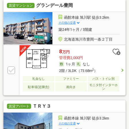
グランデール豊岡
賃貸マンション
函館本線 旭川駅 徒歩3.2km
その他の交通
築24年1ヶ月 / 3階建
北海道旭川市豊岡一条２丁目
8
万円
管理費2,000円
1ヶ月
なし
2
2階 / 3LDK（73.68m
）
礼金なし
ファミリー
バス・トイレ別
モニタ付インターホ
駐車場(近隣含)
南向き
ン
ＴＲＹ３
賃貸アパート
函館本線 旭川駅 徒歩3.2km
その他の交通