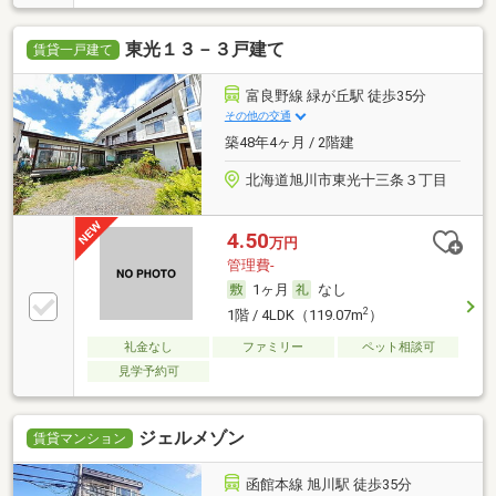
東光１３－３戸建て
賃貸一戸建て
富良野線 緑が丘駅 徒歩35分
その他の交通
築48年4ヶ月 / 2階建
北海道旭川市東光十三条３丁目
4.50
万円
管理費-
1ヶ月
なし
2
1階 / 4LDK（119.07m
）
礼金なし
ファミリー
ペット相談可
見学予約可
ジェルメゾン
賃貸マンション
函館本線 旭川駅 徒歩35分