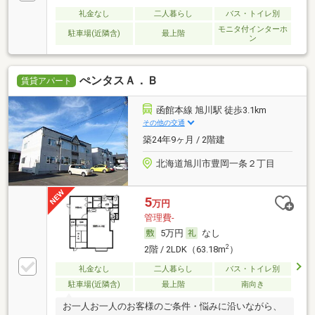
礼金なし
二人暮らし
バス・トイレ別
モニタ付インターホ
駐車場(近隣含)
最上階
ン
ぺンタスＡ．Ｂ
賃貸アパート
函館本線 旭川駅 徒歩3.1km
その他の交通
築24年9ヶ月 / 2階建
北海道旭川市豊岡一条２丁目
5
万円
管理費-
5万円
なし
2
2階 / 2LDK（63.18m
）
礼金なし
二人暮らし
バス・トイレ別
駐車場(近隣含)
最上階
南向き
お一人お一人のお客様のご条件・悩みに沿いながら、