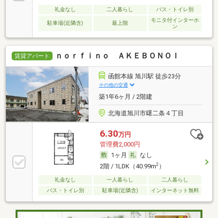
礼金なし
二人暮らし
バス・トイレ別
モニタ付インターホ
駐車場(近隣含)
最上階
ン
ｎｏｒｆｉｎｏ ＡＫＥＢＯＮＯＩ
賃貸アパート
函館本線 旭川駅 徒歩23分
その他の交通
築1年6ヶ月 / 2階建
北海道旭川市曙二条４丁目
6.30
万円
管理費2,000円
1ヶ月
なし
2
2階 / 1LDK（40.99m
）
礼金なし
一人暮らし
二人暮らし
バス・トイレ別
駐車場(近隣含)
インターネット無料