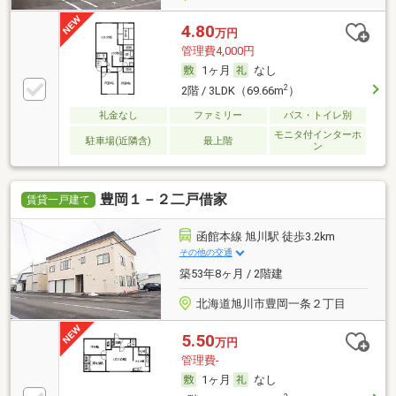
4.80
万円
管理費4,000円
1ヶ月
なし
2
2階 / 3LDK（69.66m
）
礼金なし
ファミリー
バス・トイレ別
モニタ付インターホ
駐車場(近隣含)
最上階
ン
豊岡１－２二戸借家
賃貸一戸建て
函館本線 旭川駅 徒歩3.2km
その他の交通
築53年8ヶ月 / 2階建
北海道旭川市豊岡一条２丁目
5.50
万円
管理費-
1ヶ月
なし