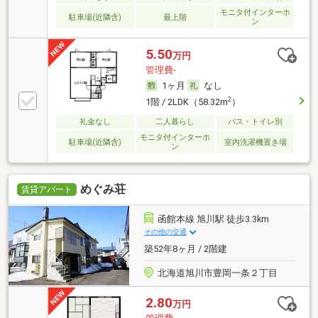
モニタ付インターホ
駐車場(近隣含)
最上階
ン
5.50
万円
管理費-
1ヶ月
なし
2
1階 / 2LDK（58.32m
）
礼金なし
二人暮らし
バス・トイレ別
モニタ付インターホ
駐車場(近隣含)
室内洗濯機置き場
ン
めぐみ荘
賃貸アパート
函館本線 旭川駅 徒歩3.3km
その他の交通
築52年8ヶ月 / 2階建
北海道旭川市豊岡一条２丁目
2.80
万円