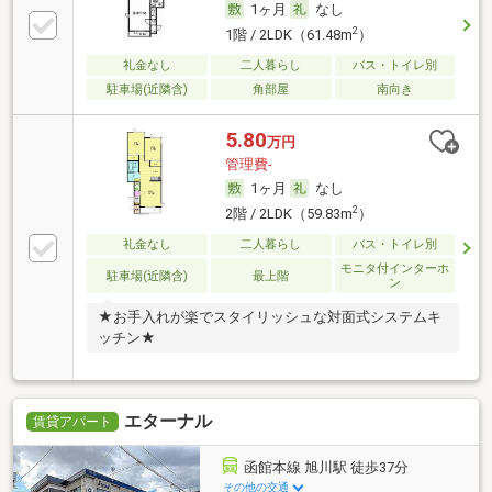
1ヶ月
なし
2
1階 / 2LDK（61.48m
）
礼金なし
二人暮らし
バス・トイレ別
駐車場(近隣含)
角部屋
南向き
5.80
万円
管理費-
1ヶ月
なし
2
2階 / 2LDK（59.83m
）
礼金なし
二人暮らし
バス・トイレ別
モニタ付インターホ
駐車場(近隣含)
最上階
ン
★お手入れが楽でスタイリッシュな対面式システムキ
ッチン★
エターナル
賃貸アパート
函館本線 旭川駅 徒歩37分
その他の交通