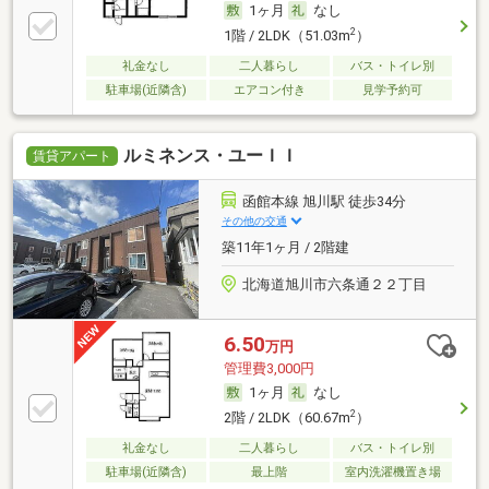
1ヶ月
なし
2
1階 / 2LDK（51.03m
）
礼金なし
二人暮らし
バス・トイレ別
駐車場(近隣含)
エアコン付き
見学予約可
ルミネンス・ユーＩＩ
賃貸アパート
函館本線 旭川駅 徒歩34分
その他の交通
築11年1ヶ月 / 2階建
北海道旭川市六条通２２丁目
6.50
万円
管理費3,000円
1ヶ月
なし
2
2階 / 2LDK（60.67m
）
礼金なし
二人暮らし
バス・トイレ別
駐車場(近隣含)
最上階
室内洗濯機置き場