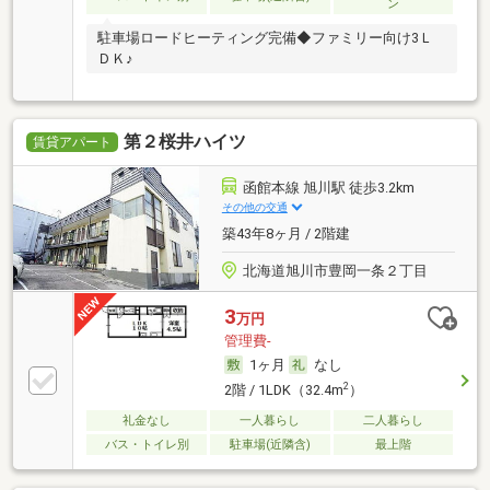
ン
駐車場ロードヒーティング完備◆ファミリー向け3Ｌ
ＤＫ♪
第２桜井ハイツ
賃貸アパート
函館本線 旭川駅 徒歩3.2km
その他の交通
築43年8ヶ月 / 2階建
北海道旭川市豊岡一条２丁目
3
万円
管理費-
1ヶ月
なし
2
2階 / 1LDK（32.4m
）
礼金なし
一人暮らし
二人暮らし
バス・トイレ別
駐車場(近隣含)
最上階