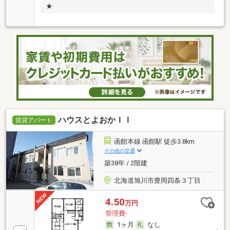
★
ハウスとよおかＩＩ
賃貸アパート
函館本線 函館駅 徒歩3.8km
その他の交通
築38年 / 2階建
北海道旭川市豊岡四条３丁目
4.50
万円
管理費-
1ヶ月
なし