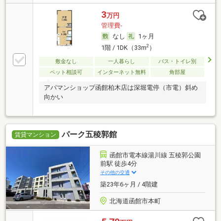
3
万円
管理費-
なし
1ヶ月
2
1階 / 1DK（33m
）
敷金なし
一人暮らし
バス・トイレ別
ペット相談可
インターネット無料
角部屋
アパマンショップ函館柏木店は深堀電停（市電）斜め
向かい
パーク五稜郭館
賃貸マンション
函館市電本線湯川線 五稜郭公園
前駅 徒歩4分
その他の交通
築23年6ヶ月 / 4階建
北海道函館市本町