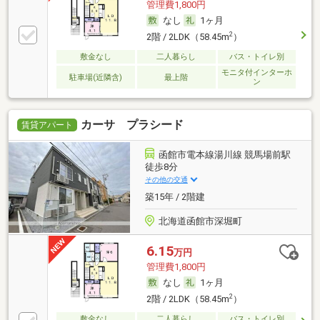
管理費1,800円
なし
1ヶ月
2
2階 / 2LDK（58.45m
）
敷金なし
二人暮らし
バス・トイレ別
モニタ付インターホ
駐車場(近隣含)
最上階
ン
カーサ プラシード
賃貸アパート
函館市電本線湯川線 競馬場前駅
徒歩8分
その他の交通
築15年 / 2階建
北海道函館市深堀町
6.15
万円
管理費1,800円
なし
1ヶ月
2
2階 / 2LDK（58.45m
）
敷金なし
二人暮らし
バス・トイレ別