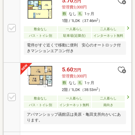
5.70
万円
管理費3,000円
なし
1ヶ月
2
1階 / 1LDK（37.46m
）
敷金なし
一人暮らし
二人暮らし
バス・トイレ別
駐車場(近隣含)
インターネット無料
電停がすぐ近くで移動に便利 安心のオートロック付
きマンションエアコン付き
5.60
万円
管理費3,000円
なし
1ヶ月
2
2階 / 1LDK（38.53m
）
敷金なし
一人暮らし
二人暮らし
バス・トイレ別
インターネット無料
南向き
アパマンショップ函館店は美原・亀田支所向かいにあ
ります。