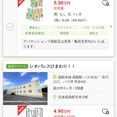
5.50
万円
管理費-
なし
1ヶ月
2
1階 / 3LDK（89.42m
）
敷金なし
ファミリー
バス・トイレ別
駐車場(近隣含)
角部屋
南向き
アパマンショップ函館店は美原・亀田支所向かいにあ
ります。
レオパレスひまわりＩＩ
賃貸アパート
函館本線 函館駅 バス42分/「赤川
入口」バス停 停歩6分
築22年2ヶ月 / 2階建
北海道函館市赤川町
4.90
万円
管理費6,500円