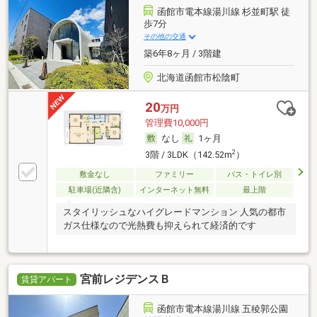
函館市電本線湯川線 杉並町駅 徒
歩7分
その他の交通
築6年8ヶ月 / 3階建
北海道函館市松陰町
20
万円
管理費10,000円
なし
1ヶ月
2
3階 / 3LDK（142.52m
）
敷金なし
ファミリー
バス・トイレ別
駐車場(近隣含)
インターネット無料
最上階
スタイリッシュなハイグレードマンション 人気の都市
ガス仕様なので光熱費も抑えられて経済的です
宮前レジデンスＢ
賃貸アパート
函館市電本線湯川線 五稜郭公園