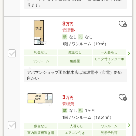
ります。
3
万円
管理費-
なし
なし
2
1階 / ワンルーム（19m
）
礼金なし
敷金なし
一人暮らし
モニタ付インターホ
ワンルーム
角部屋
ン
アパマンショップ函館柏木店は深堀電停（市電）斜め
向かい
3
万円
管理費-
なし
1ヶ月
2
1階 / ワンルーム（18.51m
）
敷金なし
一人暮らし
ワンルーム
室内洗濯機置き場
エアコン付き
見学予約可