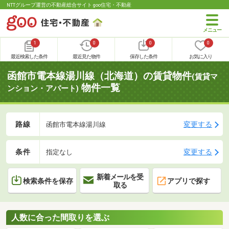
NTTグループ運営の不動産総合サイト goo住宅・不動産
1
0
0
0
最近検索した条件
最近見た物件
保存した条件
お気に入り
函館市電本線湯川線（北海道）の賃貸物件
(賃貸マ
物件一覧
ンション・アパート)
路線
変更する
函館市電本線湯川線
条件
変更する
指定なし
新着メールを受
検索条件を保存
アプリで探す
取る
人数に合った間取りを選ぶ