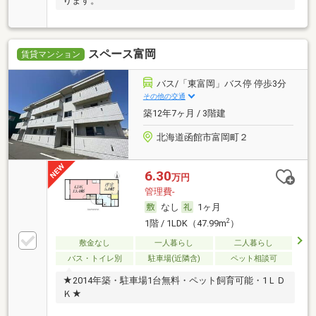
ります。
スペース富岡
賃貸マンション
バス/「東富岡」バス停 停歩3分
その他の交通
築12年7ヶ月 / 3階建
北海道函館市富岡町２
6.30
万円
管理費-
なし
1ヶ月
2
1階 / 1LDK（47.99m
）
敷金なし
一人暮らし
二人暮らし
バス・トイレ別
駐車場(近隣含)
ペット相談可
★2014年築・駐車場1台無料・ペット飼育可能・1ＬＤ
Ｋ★