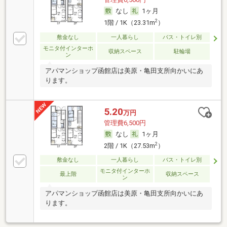
なし
1ヶ月
2
1階 / 1K（23.31m
）
敷金なし
一人暮らし
バス・トイレ別
モニタ付インターホ
収納スペース
駐輪場
ン
アパマンショップ函館店は美原・亀田支所向かいにあ
ります。
5.20
万円
管理費6,500円
なし
1ヶ月
2
2階 / 1K（27.53m
）
敷金なし
一人暮らし
バス・トイレ別
モニタ付インターホ
最上階
収納スペース
ン
アパマンショップ函館店は美原・亀田支所向かいにあ
ります。