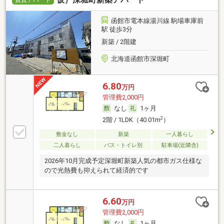
賃貸アパート
函館市電本線湯川線 駒場車庫前
駅 徒歩3分
新築 / 2階建
北海道函館市深堀町
6.80
万円
管理費2,000円
なし
1ヶ月
2
2階 / 1LDK（40.01m
）
敷金なし
新築
一人暮らし
二人暮らし
バス・トイレ別
駐車場(近隣含)
2026年10月完成予定深堀町新築人気の都市ガス仕様な
ので光熱費も抑えられて経済的です
6.60
万円
管理費2,000円
なし
1ヶ月