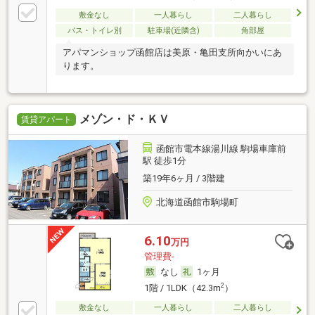
敷金なし
一人暮らし
二人暮らし
バス・トイレ別
駐車場(近隣含)
角部屋
アパマンショップ函館店は美原・亀田支所向かいにあ
ります。
メゾン・ド・ＫＶ
賃貸アパート
函館市電本線湯川線 駒場車庫前
駅 徒歩1分
築19年6ヶ月 / 3階建
北海道函館市駒場町
6.10
万円
管理費-
なし
1ヶ月
2
1階 / 1LDK（42.3m
）
敷金なし
一人暮らし
二人暮らし