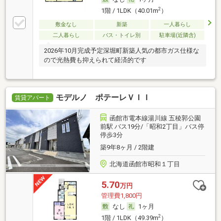
2
1階 / 1LDK（40.01m
）
敷金なし
新築
一人暮らし
二人暮らし
バス・トイレ別
駐車場(近隣含)
2026年10月完成予定深堀町新築人気の都市ガス仕様な
ので光熱費も抑えられて経済的です
モデルノ ポテーレＶＩＩ
賃貸アパート
函館市電本線湯川線 五稜郭公園
前駅 バス19分/「昭和2丁目」バス停
停歩3分
築9年8ヶ月 / 2階建
北海道函館市昭和１丁目
5.70
万円
管理費1,800円
なし
1ヶ月
2
1階 / 1LDK（49.39m
）