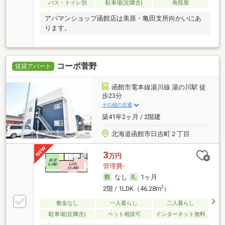
バス・トイレ別
駐車場(近隣含)
角部屋
アパマンショップ函館店は美原・亀田支所向かいにあ
ります。
コーポ菅野
賃貸アパート
函館市電本線湯川線 湯の川駅 徒
歩23分
その他の交通
築41年2ヶ月 / 2階建
北海道函館市日吉町２丁目
3
万円
管理費-
なし
1ヶ月
2
2階 / 1LDK（46.28m
）
敷金なし
一人暮らし
二人暮らし
駐車場(近隣含)
ペット相談可
インターネット無料