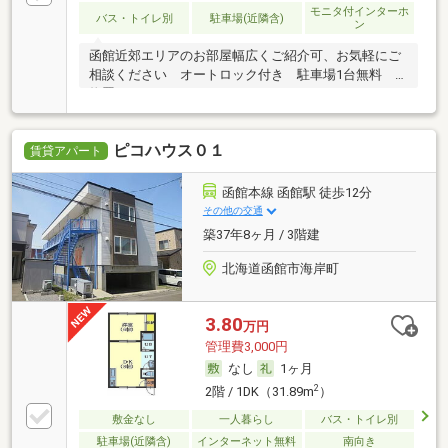
モニタ付インターホ
バス・トイレ別
駐車場(近隣含)
ン
函館近郊エリアのお部屋幅広くご紹介可、お気軽にご
相談ください オートロック付き 駐車場1台無料
物置
ピコハウス０１
賃貸アパート
函館本線 函館駅 徒歩12分
その他の交通
築37年8ヶ月 / 3階建
北海道函館市海岸町
3.80
万円
管理費3,000円
なし
1ヶ月
2
2階 / 1DK（31.89m
）
敷金なし
一人暮らし
バス・トイレ別
駐車場(近隣含)
インターネット無料
南向き