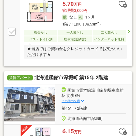
5.70
万円
管理費3,000円
なし
1ヶ月
2
1階 / 1LDK（38.53m
）
敷金なし
一人暮らし
二人暮らし
バス・トイレ別
駐車場(近隣含)
インターネット無料
★当店ではご契約金をクレジットカードでお支払いい
ただけます★
北海道函館市深堀町 築15年 2階建
賃貸アパート
函館市電本線湯川線 駒場車庫前
駅 徒歩8分
その他の交通
築15年 / 2階建
北海道函館市深堀町
6.15
万円