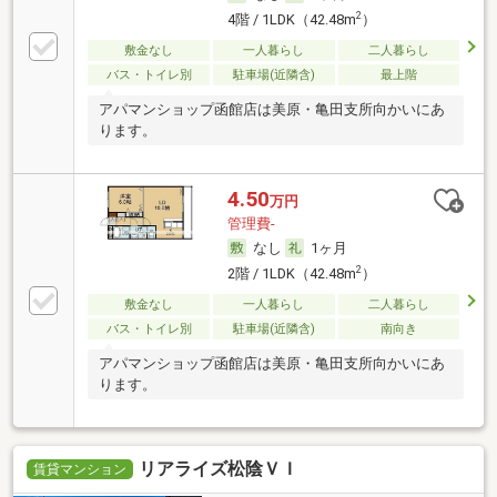
2
4階 / 1LDK（42.48m
）
敷金なし
一人暮らし
二人暮らし
バス・トイレ別
駐車場(近隣含)
最上階
アパマンショップ函館店は美原・亀田支所向かいにあ
ります。
4.50
万円
管理費-
なし
1ヶ月
2
2階 / 1LDK（42.48m
）
敷金なし
一人暮らし
二人暮らし
バス・トイレ別
駐車場(近隣含)
南向き
アパマンショップ函館店は美原・亀田支所向かいにあ
ります。
リアライズ松陰ＶＩ
賃貸マンション