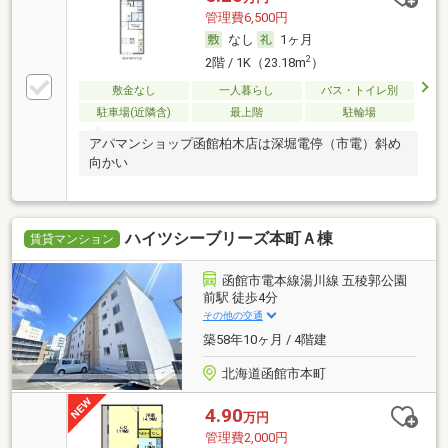
管理費6,500円
なし
1ヶ月
2
2階 / 1K（23.18m
）
敷金なし
一人暮らし
バス・トイレ別
駐車場(近隣含)
最上階
駐輪場
アパマンショップ函館柏木店は深堀電停（市電）斜め
向かい
ハイツシーブリーズ本町Ａ棟
賃貸マンション
函館市電本線湯川線 五稜郭公園
前駅 徒歩4分
その他の交通
築58年10ヶ月 / 4階建
北海道函館市本町
4.90
万円
管理費2,000円