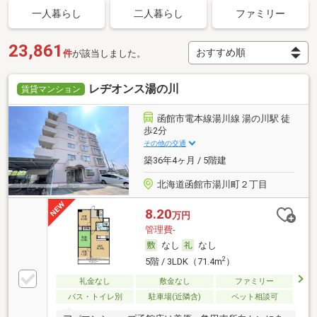
一人暮らし
二人暮らし
ファミリー
23,861
件
が該当しました。
レヂオンス湯の川
賃貸マンション
函館市電本線湯川線 湯の川駅 徒
歩2分
その他の交通
築36年4ヶ月 / 5階建
北海道函館市湯川町２丁目
8.20
万円
管理費-
なし
なし
2
5階 / 3LDK（71.4m
）
礼金なし
敷金なし
ファミリー
バス・トイレ別
駐車場(近隣含)
ペット相談可