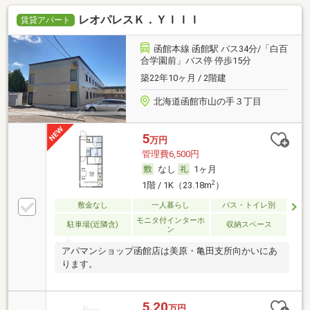
レオパレスＫ．ＹＩＩＩ
賃貸アパート
函館本線 函館駅 バス34分/「白百
合学園前」バス停 停歩15分
築22年10ヶ月 / 2階建
北海道函館市山の手３丁目
5
万円
管理費6,500円
なし
1ヶ月
2
1階 / 1K（23.18m
）
敷金なし
一人暮らし
バス・トイレ別
モニタ付インターホ
駐車場(近隣含)
収納スペース
ン
アパマンショップ函館店は美原・亀田支所向かいにあ
ります。
5.20
万円