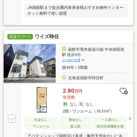
JR函館駅まで徒歩圏内単身者様おすすめ物件インター
ネット無料で使い放題
ワイズ時任
賃貸アパート
函館市電本線湯川線 中央病院前
駅 徒歩5分
その他の交通
築43年 / 2階建
北海道函館市時任町
2.80
万円
管理費-
なし
なし
2
2階 / ワンルーム（18.51m
）
礼金なし
敷金なし
一人暮らし
ワンルーム
最上階
室内洗濯機置き場
アパマンショップ函館店は美原・亀田支所向かいにあ