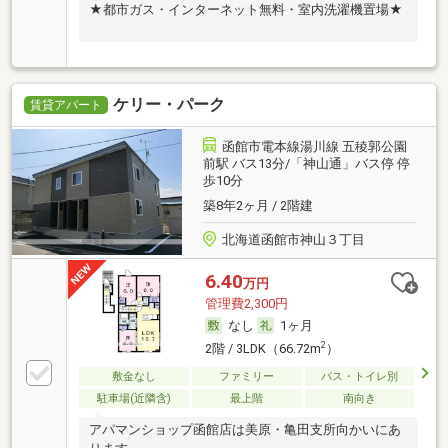
★都市ガス・インターネット無料・室内洗濯機置場★
ケリー・パーク
賃貸アパート
函館市電本線湯川線 五稜郭公園
前駅 バス13分/「神山通」バス停 停
歩10分
築8年2ヶ月 / 2階建
北海道函館市神山３丁目
6.40
万円
管理費2,300円
なし
1ヶ月
2
2階 / 3LDK（66.72m
）
敷金なし
ファミリー
バス・トイレ別
駐車場(近隣含)
最上階
南向き
アパマンショップ函館店は美原・亀田支所向かいにあ