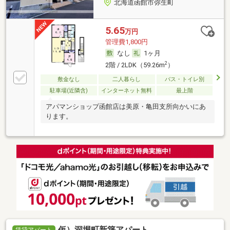
北海道函館市弥生町
5.65
万円
管理費1,800円
なし
1ヶ月
2
2階 / 2LDK（59.26m
）
敷金なし
二人暮らし
バス・トイレ別
駐車場(近隣含)
インターネット無料
最上階
アパマンショップ函館店は美原・亀田支所向かいにあ
ります。
仮）深堀町新築アパート