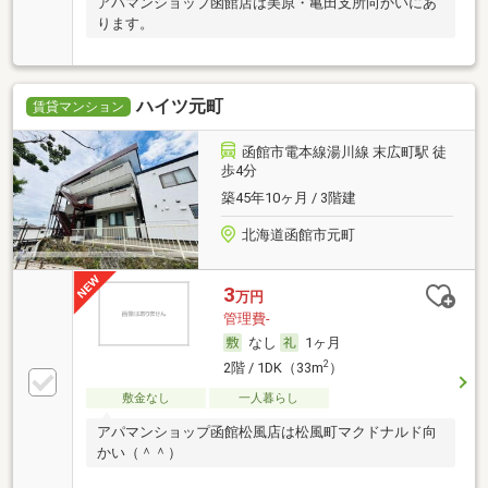
アパマンショップ函館店は美原・亀田支所向かいにあ
ります。
ハイツ元町
賃貸マンション
函館市電本線湯川線 末広町駅 徒
歩4分
築45年10ヶ月 / 3階建
北海道函館市元町
3
万円
管理費-
なし
1ヶ月
2
2階 / 1DK（33m
）
敷金なし
一人暮らし
アパマンショップ函館松風店は松風町マクドナルド向
かい（＾＾）