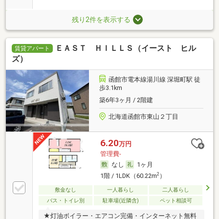
残り2件を表示する
ＥＡＳＴ ＨＩＬＬＳ（イースト ヒル
賃貸アパート
ズ）
函館市電本線湯川線 深堀町駅 徒
歩3.1km
築6年3ヶ月 / 2階建
北海道函館市東山２丁目
6.20
万円
管理費-
なし
1ヶ月
2
1階 / 1LDK（60.22m
）
敷金なし
一人暮らし
二人暮らし
バス・トイレ別
駐車場(近隣含)
ペット相談可
★灯油ボイラー・エアコン完備・インターネット無料