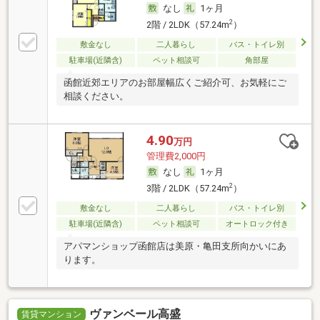
なし
1ヶ月
2
2階 / 2LDK（57.24m
）
敷金なし
二人暮らし
バス・トイレ別
駐車場(近隣含)
ペット相談可
角部屋
函館近郊エリアのお部屋幅広くご紹介可、お気軽にご
相談ください。
4.90
万円
管理費2,000円
なし
1ヶ月
2
3階 / 2LDK（57.24m
）
敷金なし
二人暮らし
バス・トイレ別
駐車場(近隣含)
ペット相談可
オートロック付き
アパマンショップ函館店は美原・亀田支所向かいにあ
ります。
ヴァンベール高盛
賃貸マンション