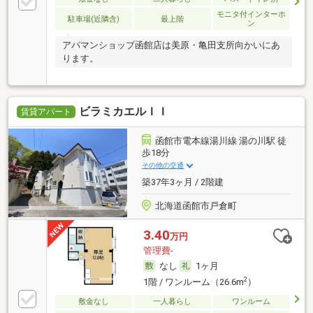
モニタ付インターホ
駐車場(近隣含)
最上階
ン
アパマンショップ函館店は美原・亀田支所向かいにあ
ります。
ビラミカエルＩＩ
賃貸アパート
函館市電本線湯川線 湯の川駅 徒
歩18分
その他の交通
築37年3ヶ月 / 2階建
北海道函館市戸倉町
3.40
万円
管理費-
なし
1ヶ月
2
1階 / ワンルーム（26.6m
）
敷金なし
一人暮らし
ワンルーム