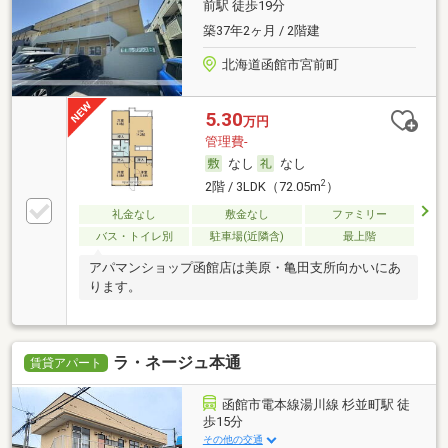
前駅 徒歩19分
築37年2ヶ月 / 2階建
北海道函館市宮前町
5.30
万円
管理費-
なし
なし
2
2階 / 3LDK（72.05m
）
礼金なし
敷金なし
ファミリー
バス・トイレ別
駐車場(近隣含)
最上階
アパマンショップ函館店は美原・亀田支所向かいにあ
ります。
ラ・ネージュ本通
賃貸アパート
函館市電本線湯川線 杉並町駅 徒
歩15分
その他の交通