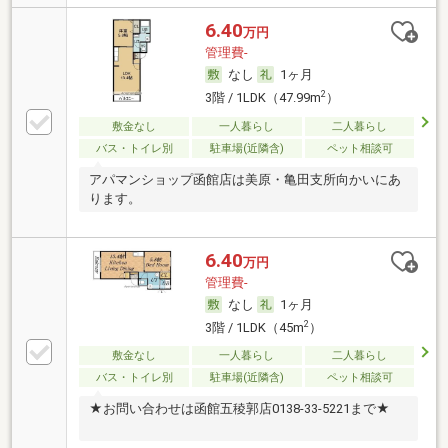
6.40
万円
管理費-
なし
1ヶ月
2
3階 / 1LDK（47.99m
）
敷金なし
一人暮らし
二人暮らし
バス・トイレ別
駐車場(近隣含)
ペット相談可
アパマンショップ函館店は美原・亀田支所向かいにあ
ります。
6.40
万円
管理費-
なし
1ヶ月
2
3階 / 1LDK（45m
）
敷金なし
一人暮らし
二人暮らし
バス・トイレ別
駐車場(近隣含)
ペット相談可
★お問い合わせは函館五稜郭店0138-33-5221まで★