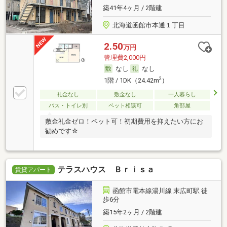
築41年4ヶ月 / 2階建
北海道函館市本通１丁目
2.50
万円
管理費2,000円
なし
なし
2
1階 / 1DK（24.42m
）
礼金なし
敷金なし
一人暮らし
バス・トイレ別
ペット相談可
角部屋
敷金礼金ゼロ！ペット可！初期費用を抑えたい方にお
勧めです☆
テラスハウス Ｂｒｉｓａ
賃貸アパート
函館市電本線湯川線 末広町駅 徒
歩6分
築15年2ヶ月 / 2階建