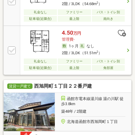
2
2階 / 3LDK（54.68m
）
礼金なし
ファミリー
バス・トイレ別
駐車場(近隣含)
最上階
南向き
4.50
万円
管理費-
1ヶ月
なし
2
2階 / 3LDK（51.51m
）
礼金なし
ファミリー
バス・トイレ別
駐車場(近隣含)
最上階
角部屋
西旭岡町１丁目２２番戸建
賃貸一戸建て
函館市電本線湯川線 湯の川駅 徒
歩3.8km
築48年 / 2階建
北海道函館市西旭岡町１丁目