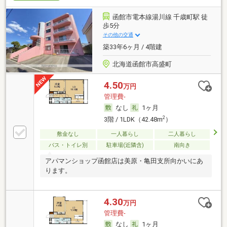
函館市電本線湯川線 千歳町駅 徒
歩5分
その他の交通
築33年6ヶ月 / 4階建
北海道函館市高盛町
4.50
万円
管理費-
なし
1ヶ月
2
3階 / 1LDK（42.48m
）
敷金なし
一人暮らし
二人暮らし
バス・トイレ別
駐車場(近隣含)
南向き
アパマンショップ函館店は美原・亀田支所向かいにあ
ります。
4.30
万円
管理費-
なし
1ヶ月