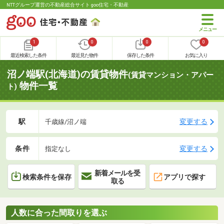
NTTグループ運営の不動産総合サイト goo住宅・不動産
1
0
0
0
最近検索した条件
最近見た物件
保存した条件
お気に入り
沼ノ端駅(北海道)の賃貸物件
(賃貸マンション・アパー
物件一覧
ト)
駅
変更する
千歳線/沼ノ端
条件
変更する
指定なし
新着メールを受
検索条件を保存
アプリで探す
取る
人数に合った間取りを選ぶ