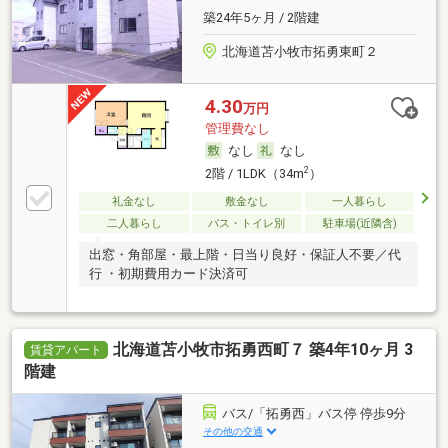
築24年5ヶ月 / 2階建
北海道苫小牧市拓勇東町２
4.30
万円
管理費なし
なし
なし
2
2階 / 1LDK（34m
）
礼金なし
敷金なし
一人暮らし
二人暮らし
バス・トイレ別
駐車場(近隣含)
出窓・角部屋・最上階・日当り良好・保証人不要／代
行 ・初期費用カード決済可
北海道苫小牧市拓勇西町７ 築4年10ヶ月 3
賃貸アパート
階建
バス/「拓勇西」バス停 停歩9分
その他の交通