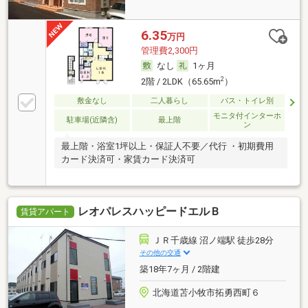
6.35
万円
管理費2,300円
なし
1ヶ月
2
2階 / 2LDK（65.65m
）
敷金なし
二人暮らし
バス・トイレ別
モニタ付インターホ
駐車場(近隣含)
最上階
ン
最上階・浴室1坪以上・保証人不要／代行 ・初期費用
カード決済可・家賃カード決済可
レオパレスハッピードエルＢ
賃貸アパート
ＪＲ千歳線 沼ノ端駅 徒歩28分
その他の交通
築18年7ヶ月 / 2階建
北海道苫小牧市拓勇西町６