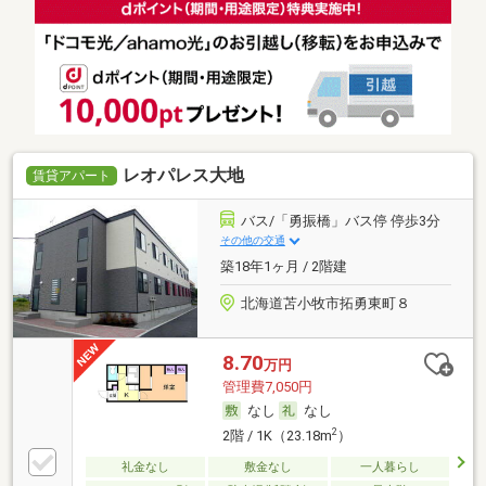
レオパレス大地
賃貸アパート
バス/「勇振橋」バス停 停歩3分
その他の交通
築18年1ヶ月 / 2階建
北海道苫小牧市拓勇東町８
8.70
万円
管理費7,050円
なし
なし
2
2階 / 1K（23.18m
）
礼金なし
敷金なし
一人暮らし