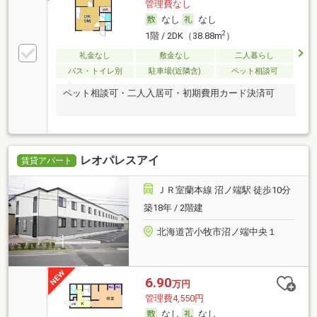
管理費なし
なし
なし
2
1階 / 2DK（38.88m
）
礼金なし
敷金なし
二人暮らし
バス・トイレ別
駐車場(近隣含)
ペット相談可
ペット相談可・二人入居可・初期費用カード決済可
レオパレスアイ
賃貸アパート
ＪＲ室蘭本線 沼ノ端駅 徒歩10分
築18年 / 2階建
北海道苫小牧市沼ノ端中央１
6.90
万円
管理費4,550円
なし
なし