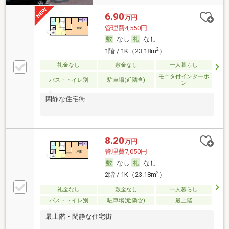
6.90
万円
管理費4,550円
なし
なし
2
1階 / 1K（23.18m
）
礼金なし
敷金なし
一人暮らし
モニタ付インターホ
バス・トイレ別
駐車場(近隣含)
ン
閑静な住宅街
8.20
万円
管理費7,050円
なし
なし
2
2階 / 1K（23.18m
）
礼金なし
敷金なし
一人暮らし
バス・トイレ別
駐車場(近隣含)
最上階
最上階・閑静な住宅街