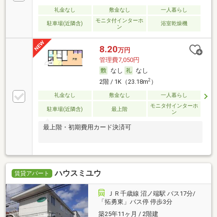
礼金なし
敷金なし
一人暮らし
モニタ付インターホ
駐車場(近隣含)
浴室乾燥機
ン
8.20
万円
管理費7,050円
なし
なし
2
2階 / 1K（23.18m
）
礼金なし
敷金なし
一人暮らし
モニタ付インターホ
駐車場(近隣含)
最上階
ン
最上階・初期費用カード決済可
ハウスミユウ
賃貸アパート
ＪＲ千歳線 沼ノ端駅 バス17分/
「拓勇東」バス停 停歩3分
築25年11ヶ月 / 2階建