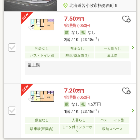
北海道苫小牧市拓勇西町６
7.50
万円
管理費7,050円
なし
なし
2
2階 / 1K（23.18m
）
礼金なし
敷金なし
一人暮らし
バス・トイレ別
駐車場(近隣含)
最上階
最上階
7.20
万円
管理費7,050円
なし
4.5万円
2
1階 / 1K（23.18m
）
敷金なし
一人暮らし
バス・トイレ別
モニタ付インターホ
駐車場(近隣含)
収納スペース
ン