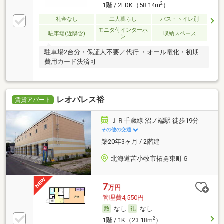
2
1階 / 2LDK（58.14m
）
礼金なし
二人暮らし
バス・トイレ別
モニタ付インターホ
駐車場(近隣含)
収納スペース
ン
駐車場2台分・保証人不要／代行 ・オール電化・初期
費用カード決済可
レオパレス裕
賃貸アパート
ＪＲ千歳線 沼ノ端駅 徒歩19分
その他の交通
築20年3ヶ月 / 2階建
北海道苫小牧市拓勇東町６
7
万円
管理費4,550円
なし
なし
2
1階 / 1K（23.18m
）