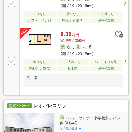
2
1階 / 1K（23.18m
）
礼金なし
敷金なし
一人暮らし
バス・トイレ別
駐車場(近隣含)
浴室乾燥機
8.30
万円
管理費7,050円
なし
2ヶ月
2
2階 / 1K（23.18m
）
敷金なし
一人暮らし
バス・トイレ別
駐車場(近隣含)
最上階
浴室乾燥機
最上階
レオパレスリラ
賃貸アパート
バス/「ウトナイ小学校前」バス
停 停歩4分
その他の交通