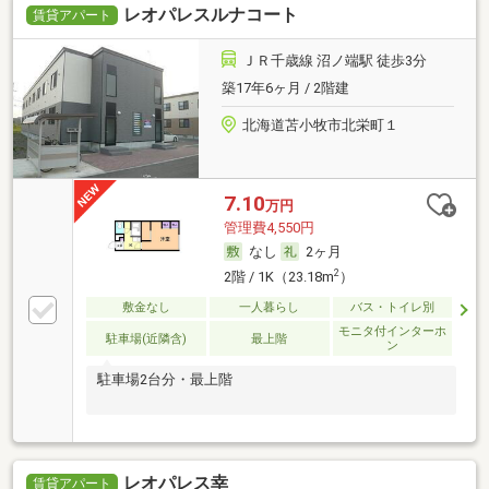
レオパレスルナコート
賃貸アパート
ＪＲ千歳線 沼ノ端駅 徒歩3分
築17年6ヶ月 / 2階建
北海道苫小牧市北栄町１
7.10
万円
管理費4,550円
なし
2ヶ月
2
2階 / 1K（23.18m
）
敷金なし
一人暮らし
バス・トイレ別
モニタ付インターホ
駐車場(近隣含)
最上階
ン
駐車場2台分・最上階
レオパレス幸
賃貸アパート