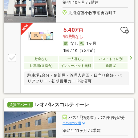
築4年10ヶ月 / 3階建
北海道苫小牧市拓勇西町７
5.40
万円
管理費なし
なし
1ヶ月
2
1階 / 1K（36.4m
）
敷金なし
一人暮らし
バス・トイレ別
駐車場(近隣含)
インターネット無料
角部屋
駐車場2台分・角部屋・管理人巡回・日当り良好・バ
リアフリー・初期費用カード決済可
レオパレスコルティーレ
賃貸アパート
バス/「拓勇東」バス停 停歩7分
その他の交通
築21年11ヶ月 / 2階建