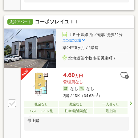
コーポソレイユＩＩ
賃貸アパート
ＪＲ千歳線 沼ノ端駅 徒歩22分
その他の交通
築24年5ヶ月 / 2階建
北海道苫小牧市拓勇東町７
4.60
万円
管理費なし
なし
なし
2
2階 / 1DK（34.62m
）
礼金なし
敷金なし
一人暮らし
バス・トイレ別
駐車場(近隣含)
最上階
最上階