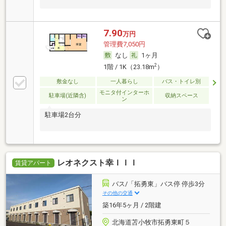
7.90
万円
管理費7,050円
なし
1ヶ月
2
1階 / 1K（23.18m
）
敷金なし
一人暮らし
バス・トイレ別
モニタ付インターホ
駐車場(近隣含)
収納スペース
ン
駐車場2台分
レオネクスト幸ＩＩＩ
賃貸アパート
バス/「拓勇東」バス停 停歩3分
その他の交通
築16年5ヶ月 / 2階建
北海道苫小牧市拓勇東町５