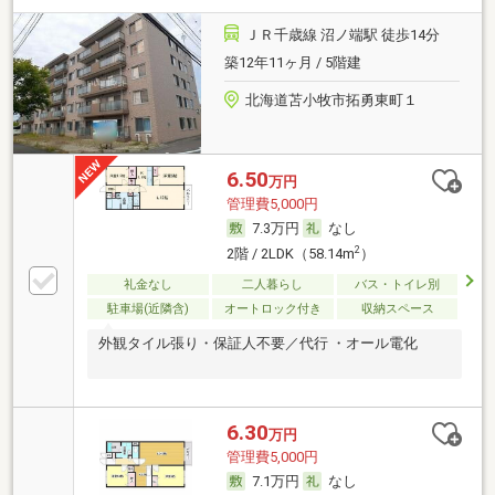
ＪＲ千歳線 沼ノ端駅 徒歩14分
築12年11ヶ月 / 5階建
北海道苫小牧市拓勇東町１
6.50
万円
管理費5,000円
7.3万円
なし
2
2階 / 2LDK（58.14m
）
礼金なし
二人暮らし
バス・トイレ別
駐車場(近隣含)
オートロック付き
収納スペース
外観タイル張り・保証人不要／代行 ・オール電化
6.30
万円
管理費5,000円
7.1万円
なし