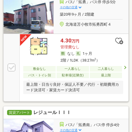
バス/「拓勇」バス停 停歩5分
その他の交通
築20年9ヶ月 / 2階建
北海道苫小牧市拓勇西町４
4.30
万円
管理費なし
なし
1ヶ月
2
2階 / 1LDK（38.27m
）
敷金なし
一人暮らし
二人暮らし
バス・トイレ別
駐車場(近隣含)
最上階
最上階・日当り良好・保証人不要／代行 ・初期費用カ
ード決済可・家賃カード決済可
レジュールＩＩＩ
賃貸アパート
バス/「拓勇南」バス停 停歩4分
その他の交通