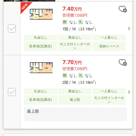
7.40
万円
管理費7,050円
なし
なし
2
1階 / 1K（23.18m
）
礼金なし
敷金なし
一人暮らし
モニタ付インターホ
駐車場(近隣含)
収納スペース
ン
7.70
万円
管理費7,050円
なし
なし
2
2階 / 1K（23.18m
）
礼金なし
敷金なし
一人暮らし
モニタ付インターホ
駐車場(近隣含)
最上階
ン
最上階