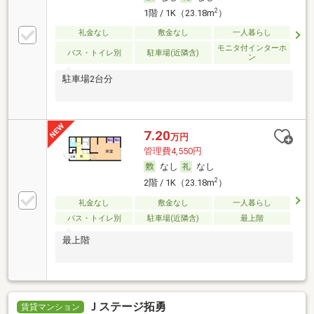
2
1階 / 1K（23.18m
）
礼金なし
敷金なし
一人暮らし
モニタ付インターホ
バス・トイレ別
駐車場(近隣含)
ン
駐車場2台分
7.20
万円
管理費4,550円
なし
なし
2
2階 / 1K（23.18m
）
礼金なし
敷金なし
一人暮らし
バス・トイレ別
駐車場(近隣含)
最上階
最上階
Ｊステージ拓勇
賃貸マンション