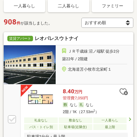
一人暮らし
二人暮らし
ファミリー
908
件
が該当しました。
レオパレスウトナイ
賃貸アパート
ＪＲ千歳線 沼ノ端駅 徒歩2分
築22年 / 2階建
北海道苫小牧市北栄町１
8.40
万円
管理費7,050円
なし
なし
2
2階 / 1K（27.53m
）
礼金なし
敷金なし
一人暮らし
バス・トイレ別
駐車場(近隣含)
最上階
駐車場2台分・最上階