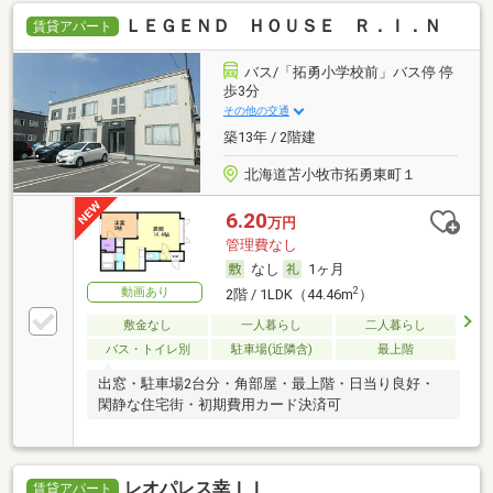
ＬＥＧＥＮＤ ＨＯＵＳＥ Ｒ．Ｉ．Ｎ
賃貸アパート
バス/「拓勇小学校前」バス停 停
歩3分
その他の交通
築13年 / 2階建
北海道苫小牧市拓勇東町１
6.20
万円
管理費なし
なし
1ヶ月
動画あり
2
2階 / 1LDK（44.46m
）
敷金なし
一人暮らし
二人暮らし
バス・トイレ別
駐車場(近隣含)
最上階
出窓・駐車場2台分・角部屋・最上階・日当り良好・
閑静な住宅街・初期費用カード決済可
レオパレス幸ＩＩ
賃貸アパート