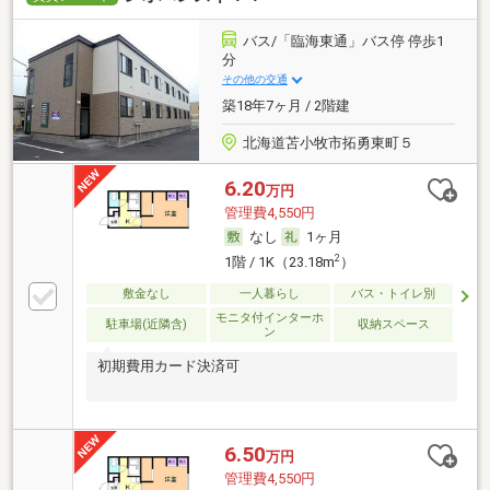
バス/「臨海東通」バス停 停歩1
分
その他の交通
築18年7ヶ月 / 2階建
北海道苫小牧市拓勇東町５
6.20
万円
管理費4,550円
なし
1ヶ月
2
1階 / 1K（23.18m
）
敷金なし
一人暮らし
バス・トイレ別
モニタ付インターホ
駐車場(近隣含)
収納スペース
ン
初期費用カード決済可
6.50
万円
管理費4,550円