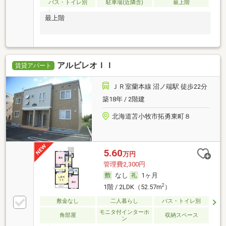
バス・トイレ別
駐車場(近隣含)
最上階
最上階
アルビレオＩＩ
賃貸アパート
ＪＲ室蘭本線 沼ノ端駅 徒歩22分
築18年 / 2階建
北海道苫小牧市拓勇東町８
5.60
万円
管理費2,300円
なし
1ヶ月
2
1階 / 2LDK（52.57m
）
敷金なし
二人暮らし
バス・トイレ別
モニタ付インターホ
角部屋
収納スペース
ン