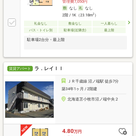
管理費7,050円
なし
なし
2
2階 / 1K（23.18m
）
礼金なし
敷金なし
一人暮らし
バス・トイレ別
駐車場(近隣含)
最上階
駐車場2台分・最上階
ラ．レイＩＩ
賃貸アパート
ＪＲ千歳線 沼ノ端駅 徒歩7分
築34年1ヶ月 / 2階建
北海道苫小牧市沼ノ端中央２
4.80
万円