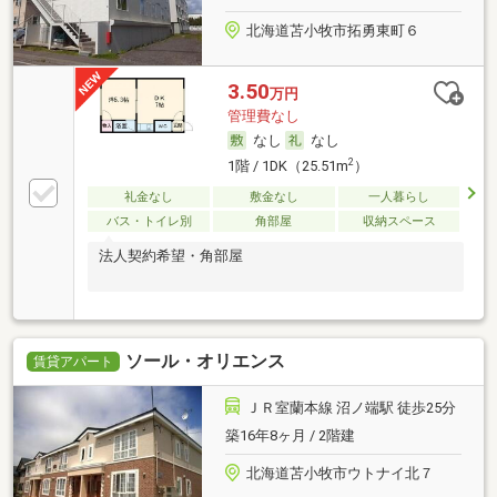
北海道苫小牧市拓勇東町６
3.50
万円
管理費なし
なし
なし
2
1階 / 1DK（25.51m
）
礼金なし
敷金なし
一人暮らし
バス・トイレ別
角部屋
収納スペース
法人契約希望・角部屋
ソール・オリエンス
賃貸アパート
ＪＲ室蘭本線 沼ノ端駅 徒歩25分
築16年8ヶ月 / 2階建
北海道苫小牧市ウトナイ北７