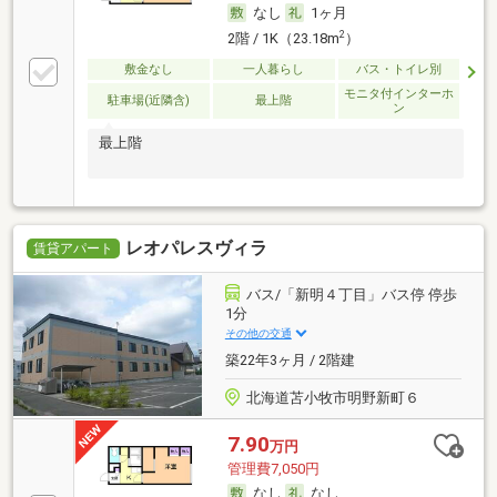
なし
1ヶ月
2
2階 / 1K（23.18m
）
敷金なし
一人暮らし
バス・トイレ別
モニタ付インターホ
駐車場(近隣含)
最上階
ン
最上階
レオパレスヴィラ
賃貸アパート
バス/「新明４丁目」バス停 停歩
1分
その他の交通
築22年3ヶ月 / 2階建
北海道苫小牧市明野新町６
7.90
万円
管理費7,050円
なし
なし