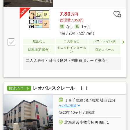
7.80
万円
管理費7,050円
なし
1ヶ月
2
1階 / 2DK（52.17m
）
敷金なし
二人暮らし
バス・トイレ別
モニタ付インターホ
駐車場(近隣含)
収納スペース
ン
二人入居可・日当り良好・初期費用カード決済可
レオパレスクレール ＩＩ
賃貸アパート
ＪＲ千歳線 沼ノ端駅 徒歩22分
その他の交通
築20年10ヶ月 / 2階建
北海道苫小牧市拓勇西町１