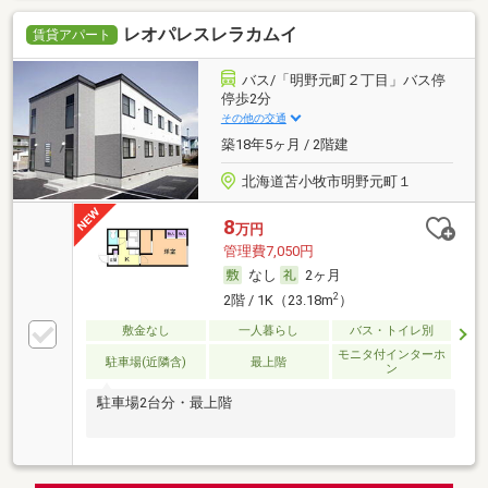
レオパレスレラカムイ
賃貸アパート
バス/「明野元町２丁目」バス停
停歩2分
その他の交通
築18年5ヶ月 / 2階建
北海道苫小牧市明野元町１
8
万円
管理費7,050円
なし
2ヶ月
2
2階 / 1K（23.18m
）
敷金なし
一人暮らし
バス・トイレ別
モニタ付インターホ
駐車場(近隣含)
最上階
ン
駐車場2台分・最上階