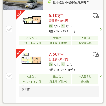
北海道苫小牧市拓勇東町２
6.10
万円
管理費4,550円
なし
なし
2
1階 / 1K（23.31m
）
礼金なし
敷金なし
一人暮らし
バス・トイレ別
駐車場(近隣含)
浴室乾燥機
7.50
万円
管理費7,050円
なし
なし
2
2階 / 1K（27.53m
）
礼金なし
敷金なし
一人暮らし
バス・トイレ別
駐車場(近隣含)
最上階
最上階