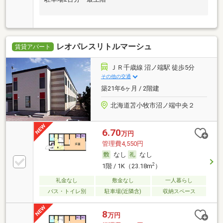
レオパレスリトルマーシュ
賃貸アパート
ＪＲ千歳線 沼ノ端駅 徒歩5分
その他の交通
築21年6ヶ月 / 2階建
北海道苫小牧市沼ノ端中央２
6.70
万円
管理費4,550円
なし
なし
2
1階 / 1K（23.18m
）
礼金なし
敷金なし
一人暮らし
バス・トイレ別
駐車場(近隣含)
収納スペース
8
万円