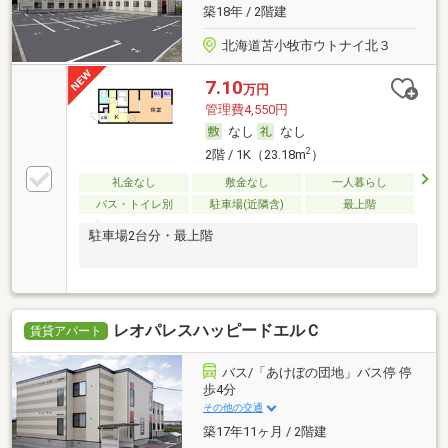
築18年 / 2階建
北海道苫小牧市ウトナイ北３
7.10
万円
管理費4,550円
なし
なし
2
2階 / 1K（23.18m
）
礼金なし
敷金なし
一人暮らし
バス・トイレ別
駐車場(近隣含)
最上階
駐車場2台分・最上階
レオパレスハッピードエルＣ
賃貸アパート
バス/「あけぼの団地」バス停 停
歩4分
その他の交通
築17年11ヶ月 / 2階建