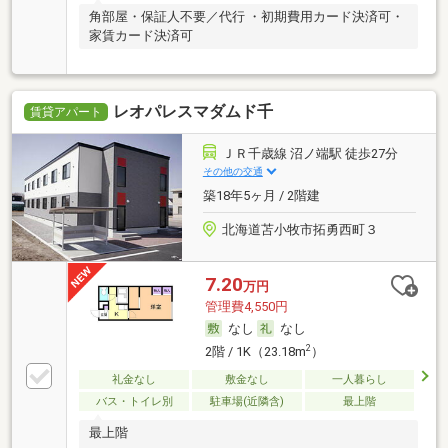
角部屋・保証人不要／代行 ・初期費用カード決済可・
家賃カード決済可
レオパレスマダムド千
賃貸アパート
ＪＲ千歳線 沼ノ端駅 徒歩27分
その他の交通
築18年5ヶ月 / 2階建
北海道苫小牧市拓勇西町３
7.20
万円
管理費4,550円
なし
なし
2
2階 / 1K（23.18m
）
礼金なし
敷金なし
一人暮らし
バス・トイレ別
駐車場(近隣含)
最上階
最上階