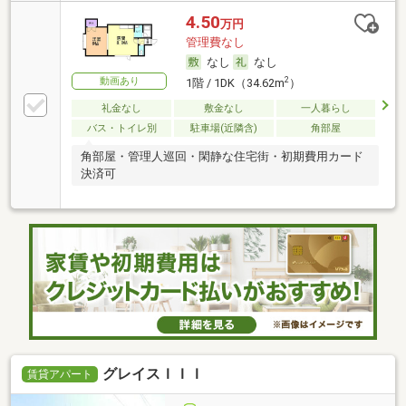
4.50
万円
管理費なし
なし
なし
動画あり
2
1階 / 1DK（34.62m
）
礼金なし
敷金なし
一人暮らし
バス・トイレ別
駐車場(近隣含)
角部屋
角部屋・管理人巡回・閑静な住宅街・初期費用カード
決済可
グレイスＩＩＩ
賃貸アパート