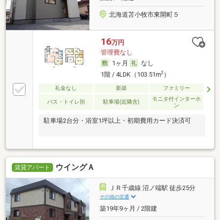
北海道苫小牧市東開町５
16
万円
管理費なし
1ヶ月
なし
2
1階 / 4LDK（103.51m
）
礼金なし
新築
ファミリー
モニタ付インターホ
バス・トイレ別
駐車場(近隣含)
ン
駐車場2台分・浴室1坪以上・初期費用カード決済可
ウイングＡ
賃貸アパート
ＪＲ千歳線 沼ノ端駅 徒歩25分
その他の交通
築19年9ヶ月 / 2階建