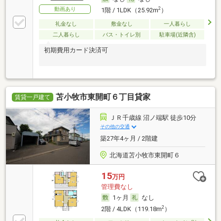
動画あり
2
1階 / 1LDK（25.92m
）
礼金なし
敷金なし
一人暮らし
二人暮らし
バス・トイレ別
駐車場(近隣含)
初期費用カード決済可
苫小牧市東開町６丁目貸家
賃貸一戸建て
ＪＲ千歳線 沼ノ端駅 徒歩10分
その他の交通
築27年4ヶ月 / 2階建
北海道苫小牧市東開町６
15
万円
管理費なし
1ヶ月
なし
2
2階 / 4LDK（119.18m
）