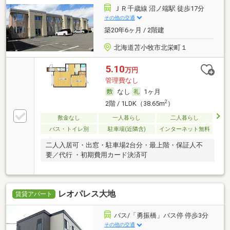
ＪＲ千歳線 沼ノ端駅 徒歩17分
その他の交通
築20年6ヶ月 / 2階建
北海道苫小牧市北栄町１
5.10
万円
管理費なし
なし
1ヶ月
2
2階 / 1LDK（38.65m
）
敷金なし
一人暮らし
二人暮らし
バス・トイレ別
駐車場(近隣含)
インターネット無料
二人入居可・出窓・駐車場2台分・最上階・保証人不
要／代行 ・初期費用カード決済可
レオパレス大地
賃貸アパート
バス/「勇振橋」バス停 停歩3分
その他の交通