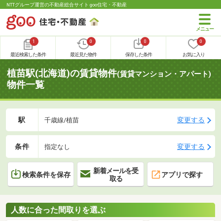
NTTグループ運営の不動産総合サイト goo住宅・不動産
1
0
0
0
最近検索した条件
最近見た物件
保存した条件
お気に入り
植苗駅(北海道)の賃貸物件
(賃貸マンション・アパート)
物件一覧
駅
変更する
千歳線/植苗
条件
変更する
指定なし
新着メールを受
検索条件を保存
アプリで探す
取る
人数に合った間取りを選ぶ