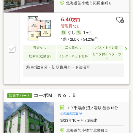
北海道苫小牧市拓勇東町８
6.40
万円
管理費なし
なし
1ヶ月
2
1階 / 2LDK（54.23m
）
敷金なし
二人暮らし
バス・トイレ別
モニタ付インターホ
駐車場(近隣含)
インターネット無料
ン
駐車場2台分・初期費用カード決済可
コーポＭ Ｎｏ．５
賃貸アパート
ＪＲ千歳線 沼ノ端駅 徒歩13分
その他の交通
築23年10ヶ月 / 2階建
北海道苫小牧市北栄町２