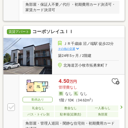
角部屋・保証人不要／代行 ・初期費用カード決済可・
家賃カード決済可
コーポソレイユＩＩ
賃貸アパート
ＪＲ千歳線 沼ノ端駅 徒歩22分
その他の交通
築24年5ヶ月 / 2階建
北海道苫小牧市拓勇東町７
4.50
万円
管理費なし
なし
なし
動画あり
2
1階 / 1DK（34.62m
）
礼金なし
敷金なし
一人暮らし
バス・トイレ別
駐車場(近隣含)
角部屋
角部屋・管理人巡回・閑静な住宅街・初期費用カード