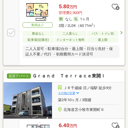
5.80
万円
管理費2,900円
なし
1ヶ月
動画あり
2
2階 / 2LDK（60.71m
）
敷金なし
二人暮らし
バス・トイレ別
駐車場(近隣含)
インターネット無料
最上階
二人入居可・駐車場2台分・最上階・日当り良好・保
証人不要／代行 ・初期費用カード決済可
Ｇｒａｎｄ Ｔｅｒｒａｃｅ東開Ｉ
賃貸アパート
ＪＲ千歳線 沼ノ端駅 徒歩9分
その他の交通
築2年10ヶ月 / 3階建
北海道苫小牧市東開町６
6.40
万円