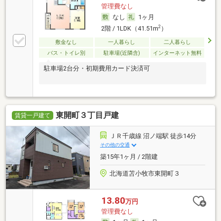
管理費なし
なし
1ヶ月
2
2階 / 1LDK（41.51m
）
敷金なし
一人暮らし
二人暮らし
バス・トイレ別
駐車場(近隣含)
インターネット無料
駐車場2台分・初期費用カード決済可
東開町３丁目戸建
賃貸一戸建て
ＪＲ千歳線 沼ノ端駅 徒歩14分
その他の交通
築15年1ヶ月 / 2階建
北海道苫小牧市東開町３
13.80
万円
管理費なし