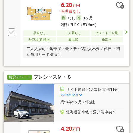
6.20
万円
管理費なし
なし
1ヶ月
2
2階 / 2LDK（53.6m
）
敷金なし
二人暮らし
バス・トイレ別
駐車場(近隣含)
最上階
角部屋
二人入居可・角部屋・最上階・保証人不要／代行 ・初
期費用カード決済可
プレシャスＭ・Ｓ
賃貸アパート
ＪＲ千歳線 沼ノ端駅 徒歩11分
その他の交通
築24年2ヶ月 / 2階建
北海道苫小牧市沼ノ端中央１
4.20
万円