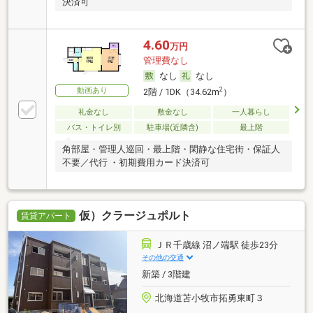
決済可
4.60
万円
管理費なし
なし
なし
動画あり
2
2階 / 1DK（34.62m
）
礼金なし
敷金なし
一人暮らし
バス・トイレ別
駐車場(近隣含)
最上階
角部屋・管理人巡回・最上階・閑静な住宅街・保証人
不要／代行 ・初期費用カード決済可
仮）クラージュポルト
賃貸アパート
ＪＲ千歳線 沼ノ端駅 徒歩23分
その他の交通
新築 / 3階建
北海道苫小牧市拓勇東町３