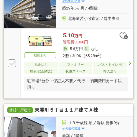
その他の交通
築29年5ヶ月 / 4階建
北海道苫小牧市沼ノ端中央６
5.10
万円
管理費3,000円
5.6万円
なし
動画あり
2
2階 / 3LDK（65.28m
）
礼金なし
ファミリー
バス・トイレ別
駐車場(近隣含)
収納スペース
即入居可
駐車場2台分・保証人不要／代行 ・初期費用カード決
済可
東開町５丁目１１戸建てＡ棟
賃貸一戸建て
ＪＲ千歳線 沼ノ端駅 徒歩9分
その他の交通
新築 / 2階建