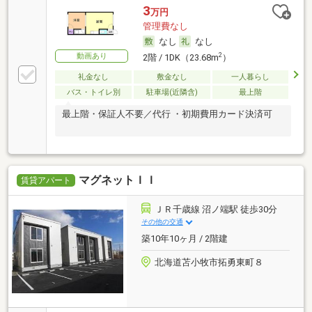
3
万円
管理費なし
なし
なし
動画あり
2
2階 / 1DK（23.68m
）
礼金なし
敷金なし
一人暮らし
バス・トイレ別
駐車場(近隣含)
最上階
最上階・保証人不要／代行 ・初期費用カード決済可
マグネットＩＩ
賃貸アパート
ＪＲ千歳線 沼ノ端駅 徒歩30分
その他の交通
築10年10ヶ月 / 2階建
北海道苫小牧市拓勇東町８