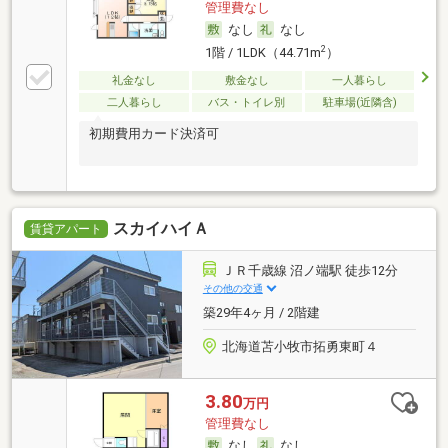
管理費なし
なし
なし
2
1階 / 1LDK（44.71m
）
礼金なし
敷金なし
一人暮らし
二人暮らし
バス・トイレ別
駐車場(近隣含)
初期費用カード決済可
スカイハイＡ
賃貸アパート
ＪＲ千歳線 沼ノ端駅 徒歩12分
その他の交通
築29年4ヶ月 / 2階建
北海道苫小牧市拓勇東町４
3.80
万円
管理費なし
なし
なし