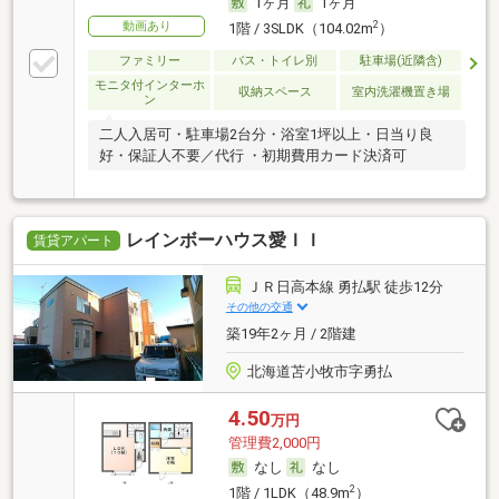
1ヶ月
1ヶ月
動画あり
2
1階 / 3SLDK（104.02m
）
ファミリー
バス・トイレ別
駐車場(近隣含)
モニタ付インターホ
収納スペース
室内洗濯機置き場
ン
二人入居可・駐車場2台分・浴室1坪以上・日当り良
好・保証人不要／代行 ・初期費用カード決済可
レインボーハウス愛ＩＩ
賃貸アパート
ＪＲ日高本線 勇払駅 徒歩12分
その他の交通
築19年2ヶ月 / 2階建
北海道苫小牧市字勇払
4.50
万円
管理費2,000円
なし
なし
2
1階 / 1LDK（48.9m
）