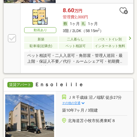
8.60
万円
管理費2,000円
1ヶ月
1ヶ月
動画あり
2
3階 / 2LDK（58.15m
）
新築
二人暮らし
バス・トイレ別
駐車場(近隣含)
ペット相談可
インターネット無料
ペット相談可・二人入居可・角部屋・管理人巡回・最
上階・保証人不要／代行 ・ルームシェア可・初期費用
カード決済可
Ｅｎｓｏｌｅｉｉｌｅ
賃貸アパート
ＪＲ千歳線 沼ノ端駅 徒歩27分
その他の交通
築10年7ヶ月 / 3階建
北海道苫小牧市拓勇東町８