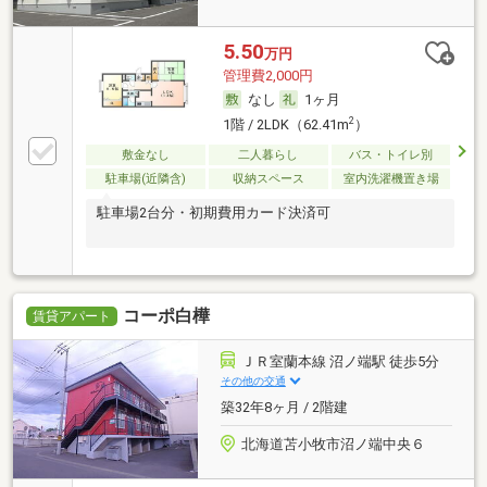
5.50
万円
管理費2,000円
なし
1ヶ月
2
1階 / 2LDK（62.41m
）
敷金なし
二人暮らし
バス・トイレ別
駐車場(近隣含)
収納スペース
室内洗濯機置き場
駐車場2台分・初期費用カード決済可
コーポ白樺
賃貸アパート
ＪＲ室蘭本線 沼ノ端駅 徒歩5分
その他の交通
築32年8ヶ月 / 2階建
北海道苫小牧市沼ノ端中央６