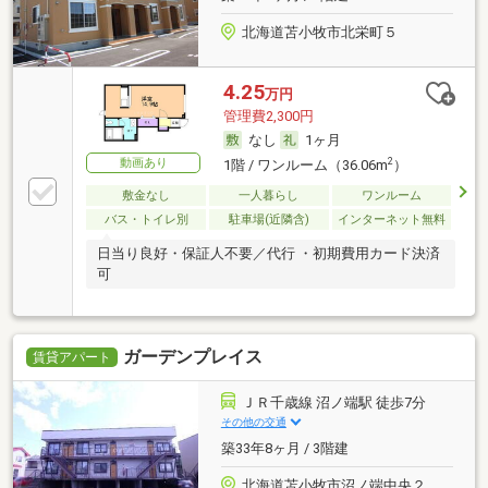
北海道苫小牧市北栄町５
4.25
万円
管理費2,300円
なし
1ヶ月
動画あり
2
1階 / ワンルーム（36.06m
）
敷金なし
一人暮らし
ワンルーム
バス・トイレ別
駐車場(近隣含)
インターネット無料
日当り良好・保証人不要／代行 ・初期費用カード決済
可
ガーデンプレイス
賃貸アパート
ＪＲ千歳線 沼ノ端駅 徒歩7分
その他の交通
築33年8ヶ月 / 3階建
北海道苫小牧市沼ノ端中央２