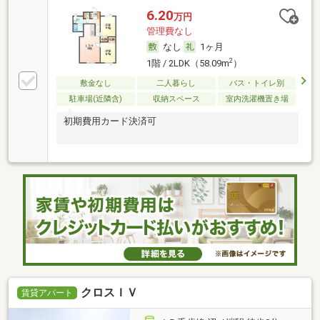
6.20
万円
管理費なし
なし
1ヶ月
2
1階 / 2LDK（58.09m
）
敷金なし
二人暮らし
バス・トイレ別
駐車場(近隣含)
収納スペース
室内洗濯機置き場
初期費用カード決済可
クロスＩＶ
賃貸アパート