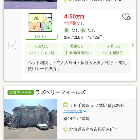
4.50
万円
管理費なし
なし
なし
動画あり
2
2階 / 2LDK（42.12m
）
礼金なし
敷金なし
二人暮らし
バス・トイレ別
駐車場(近隣含)
ペット相談可
ペット相談可・二人入居可・保証人不要／代行 ・初期
費用カード決済可
ラズベリーフィールズ
賃貸アパート
ＪＲ千歳線 沼ノ端駅 徒歩29分
その他の交通
築24年 / 2階建
北海道苫小牧市拓勇東町７