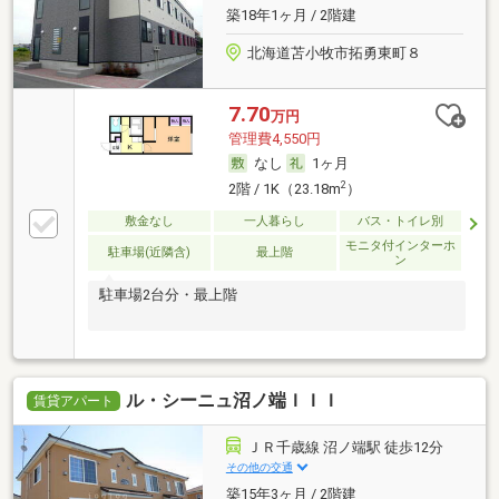
築18年1ヶ月 / 2階建
北海道苫小牧市拓勇東町８
7.70
万円
管理費4,550円
なし
1ヶ月
2
2階 / 1K（23.18m
）
敷金なし
一人暮らし
バス・トイレ別
モニタ付インターホ
駐車場(近隣含)
最上階
ン
駐車場2台分・最上階
ル・シーニュ沼ノ端ＩＩＩ
賃貸アパート
ＪＲ千歳線 沼ノ端駅 徒歩12分
その他の交通
築15年3ヶ月 / 2階建