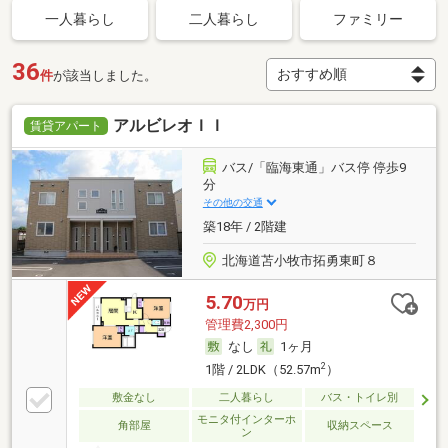
一人暮らし
二人暮らし
ファミリー
36
件
が該当しました。
アルビレオＩＩ
賃貸アパート
バス/「臨海東通」バス停 停歩9
分
その他の交通
築18年 / 2階建
北海道苫小牧市拓勇東町８
5.70
万円
管理費2,300円
なし
1ヶ月
2
1階 / 2LDK（52.57m
）
敷金なし
二人暮らし
バス・トイレ別
モニタ付インターホ
角部屋
収納スペース
ン