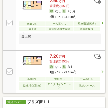
7.60
万円
管理費7,550円
なし
2ヶ月
2
2階 / 1K（23.18m
）
敷金なし
一人暮らし
駐車場(近隣含)
最上階
室内洗濯機置き場
浴室乾燥機
最上階
7.20
万円
管理費7,550円
なし
なし
2
1階 / 1K（23.18m
）
礼金なし
敷金なし
一人暮らし
モニタ付インターホ
駐車場(近隣含)
収納スペース
ン
プリズ夢ＩＩ
賃貸アパート