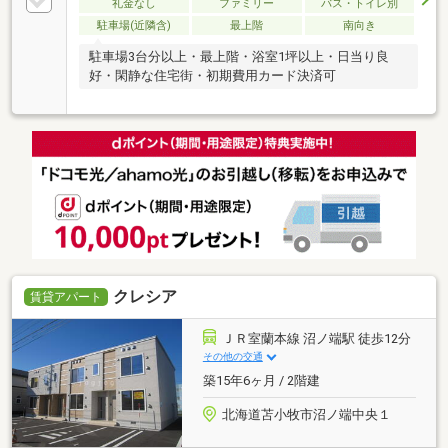
礼金なし
ファミリー
バス・トイレ別
駐車場(近隣含)
最上階
南向き
駐車場3台分以上・最上階・浴室1坪以上・日当り良
好・閑静な住宅街・初期費用カード決済可
クレシア
賃貸アパート
ＪＲ室蘭本線 沼ノ端駅 徒歩12分
その他の交通
築15年6ヶ月 / 2階建
北海道苫小牧市沼ノ端中央１