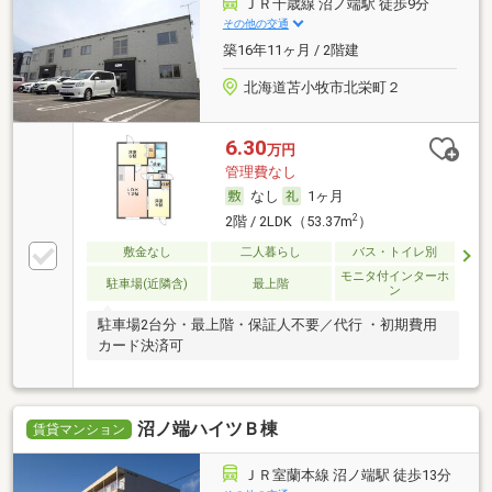
ＪＲ千歳線 沼ノ端駅 徒歩9分
その他の交通
築16年11ヶ月 / 2階建
北海道苫小牧市北栄町２
6.30
万円
管理費なし
なし
1ヶ月
2
2階 / 2LDK（53.37m
）
敷金なし
二人暮らし
バス・トイレ別
モニタ付インターホ
駐車場(近隣含)
最上階
ン
駐車場2台分・最上階・保証人不要／代行 ・初期費用
カード決済可
沼ノ端ハイツＢ棟
賃貸マンション
ＪＲ室蘭本線 沼ノ端駅 徒歩13分