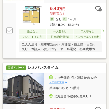
6.40
万円
管理費なし
なし
1ヶ月
2
3階 / 1LDK（51.3m
）
敷金なし
一人暮らし
二人暮らし
バス・トイレ別
駐車場(近隣含)
インターネット無料
二人入居可・駐車場2台分・角部屋・最上階・日当り
良好・保証人不要／代行 ・オール電化・初期費用カー
ド決済可
レオパレスタイム
賃貸アパート
ＪＲ千歳線 沼ノ端駅 徒歩12分
その他の交通
築20年10ヶ月 / 2階建
北海道苫小牧市拓勇東町１