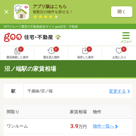
アプリ版はこちら
開く
複数社の物件を探せる！
NTTグループ運営の不動産総合サイト goo住宅・不動産
0
0
0
0
最近検索した条件
最近見た物件
保存した条件
お気に入り
沼ノ端駅の家賃相場
駅
変更する
千歳線/沼ノ端
間取り
家賃相場
物件
3.9
ワンルーム
物件一覧へ
万円