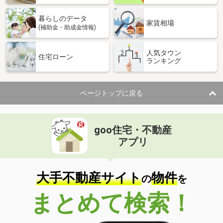
暮らしのデータ
家賃相場
(補助金・助成金情報)
人気タウン
住宅ローン
ランキング
ページトップに戻る
goo住宅・不動産
アプリ
大手不動産サイト
物件
の
を
まとめて検索！