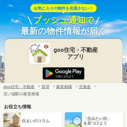
お気に入りの物件を見逃さない！
プッシュ通知で
最新の物件情報が届く
goo住宅・不動産
アプリ
goo住宅・不動産
賃貸
家賃相場
北海道
沼ノ端駅の家賃相場
お役立ち情報
「住みたい街」
住まいのコラム
を見つけよう