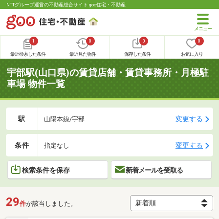
NTTグループ運営の不動産総合サイト goo住宅・不動産
1
0
0
0
最近検索した条件
最近見た物件
保存した条件
お気に入り
宇部駅(山口県)の賃貸店舗・賃貸事務所・月極駐
車場 物件一覧
駅
変更する
山陽本線/宇部
条件
変更する
指定なし
検索条件を保存
新着メールを受取る
29
件
が該当しました。