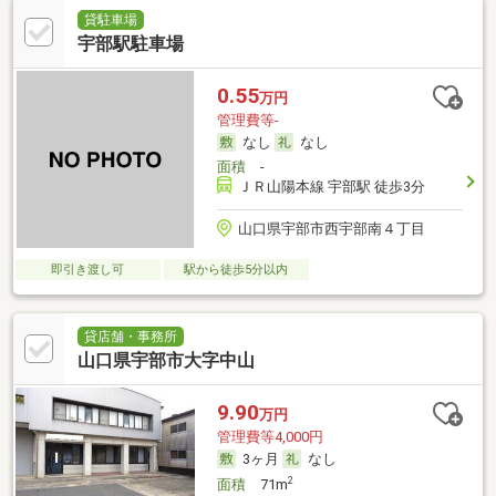
貸駐車場
宇部駅駐車場
0.55
万円
管理費等-
なし
なし
面積
-
ＪＲ山陽本線 宇部駅 徒歩3分
山口県宇部市西宇部南４丁目
即引き渡し可
駅から徒歩5分以内
貸店舗・事務所
山口県宇部市大字中山
9.90
万円
管理費等4,000円
3ヶ月
なし
2
面積
71m