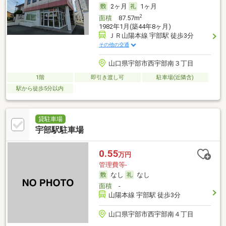
2ヶ月
1ヶ月
2
面積
87.57m
1982年1月(築44年8ヶ月)
ＪＲ山陽本線 宇部駅 徒歩3分
その他の交通
山口県宇部市西宇部南３丁目
1階
即引き渡し可
駐車場(近隣含)
駅から徒歩5分以内
貸駐車場
宇部駅駐車場
0.55
万円
管理費等-
なし
なし
面積
-
山陽本線 宇部駅 徒歩3分
山口県宇部市西宇部南４丁目