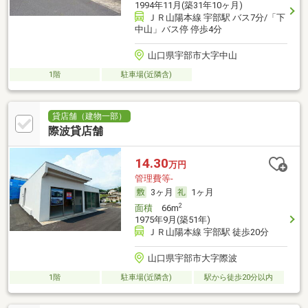
1994年11月(築31年10ヶ月)
ＪＲ山陽本線 宇部駅 バス7分/「下
中山」バス停 停歩4分
山口県宇部市大字中山
1階
駐車場(近隣含)
貸店舗（建物一部）
際波貸店舗
14.30
万円
管理費等-
3ヶ月
1ヶ月
2
面積
66m
1975年9月(築51年)
ＪＲ山陽本線 宇部駅 徒歩20分
山口県宇部市大字際波
1階
駐車場(近隣含)
駅から徒歩20分以内