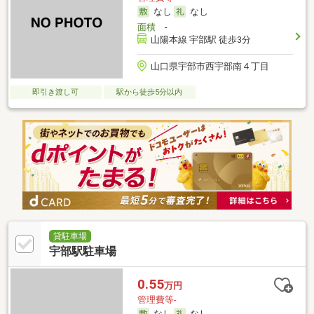
なし
なし
面積
-
山陽本線 宇部駅 徒歩3分
山口県宇部市西宇部南４丁目
即引き渡し可
駅から徒歩5分以内
貸駐車場
宇部駅駐車場
0.55
万円
管理費等-
なし
なし