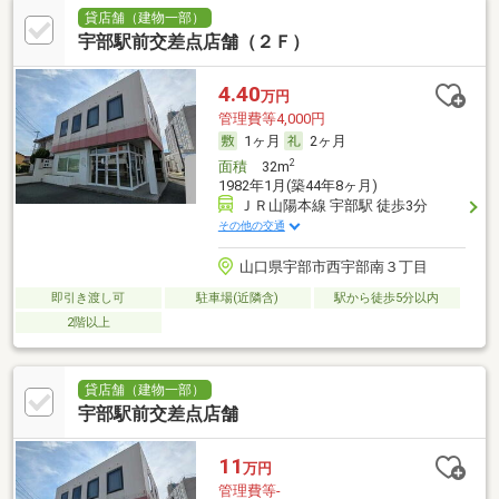
貸店舗（建物一部）
宇部駅前交差点店舗（２Ｆ）
4.40
万円
管理費等4,000円
1ヶ月
2ヶ月
2
面積
32m
1982年1月(築44年8ヶ月)
ＪＲ山陽本線 宇部駅 徒歩3分
その他の交通
山口県宇部市西宇部南３丁目
即引き渡し可
駐車場(近隣含)
駅から徒歩5分以内
2階以上
貸店舗（建物一部）
宇部駅前交差点店舗
11
万円
管理費等-