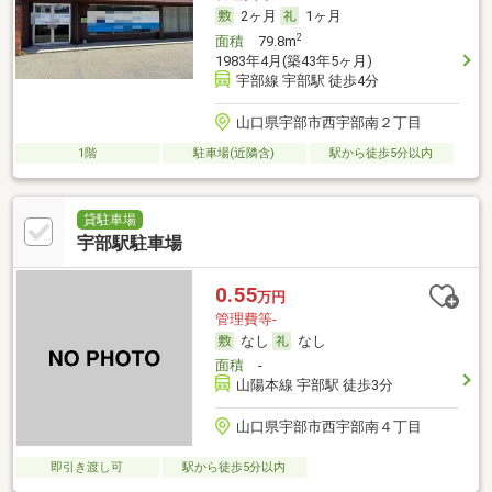
2ヶ月
1ヶ月
2
面積
79.8m
1983年4月(築43年5ヶ月)
宇部線 宇部駅 徒歩4分
山口県宇部市西宇部南２丁目
1階
駐車場(近隣含)
駅から徒歩5分以内
貸駐車場
宇部駅駐車場
0.55
万円
管理費等-
なし
なし
面積
-
山陽本線 宇部駅 徒歩3分
山口県宇部市西宇部南４丁目
即引き渡し可
駅から徒歩5分以内