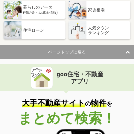
暮らしのデータ
家賃相場
(補助金・助成金情報)
人気タウン
住宅ローン
ランキング
ページトップに戻る
goo住宅・不動産
アプリ
大手不動産サイト
物件
の
を
まとめて検索！