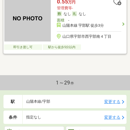
0.55
万円
管理費等-
なし
なし
面積
-
山陽本線 宇部駅 徒歩3分
山口県宇部市西宇部南４丁目
即引き渡し可
駅から徒歩5分以内
1～29
件
駅
変更する
山陽本線/宇部
条件
変更する
指定なし