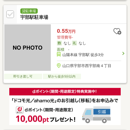
貸駐車場
宇部駅駐車場
0.55
万円
管理費等-
なし
なし
面積
-
山陽本線 宇部駅 徒歩3分
山口県宇部市西宇部南４丁目
即引き渡し可
駅から徒歩5分以内