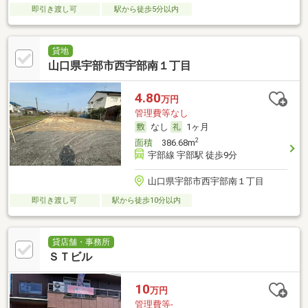
即引き渡し可
駅から徒歩5分以内
貸地
山口県宇部市西宇部南１丁目
4.80
万円
管理費等なし
なし
1ヶ月
2
面積
386.68m
宇部線 宇部駅 徒歩9分
山口県宇部市西宇部南１丁目
即引き渡し可
駅から徒歩10分以内
貸店舗・事務所
ＳＴビル
10
万円
管理費等-