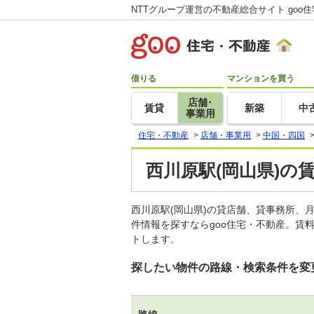
NTTグループ運営の不動産総合サイト goo
借りる
マンションを買う
店舗･
賃貸
新築
中
事業用
住宅・不動産
>
店舗・事業用
>
中国・四国
西川原駅(岡山県)の
西川原駅(岡山県)の貸店舗、貸事務所
件情報を探すならgoo住宅・不動産。賃
トします。
探したい物件の路線・検索条件を変