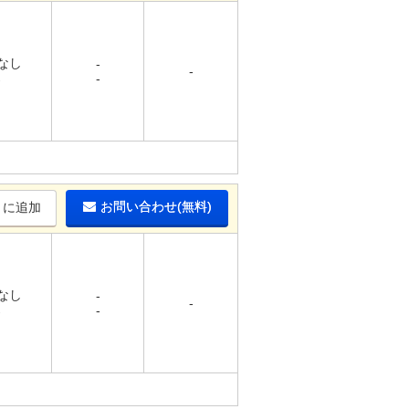
 なし
-
-
-
-
お問い合わせ(無料)
りに追加
 なし
-
-
-
-