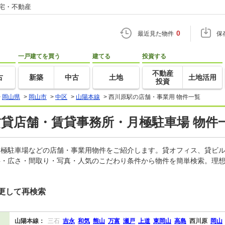
住宅・不動産
0
最近見た物件
保
一戸建てを買う
建てる
投資する
不動産
古
新築
中古
土地
土地活用
投資
>
岡山県
>
岡山市
>
中区
>
山陽本線
>
西川原駅の店舗・事業用 物件一覧
賃貸店舗・賃貸事務所・月極駐車場 物件
、月極駐車場などの店舗・事業用物件をご紹介します。貸オフィス、貸ビ
料・広さ・間取り・写真・人気のこだわり条件から物件を簡単検索。理想
更して再検索
山陽本線：
三石
吉永
和気
熊山
万富
瀬戸
上道
東岡山
高島
西川原
岡山