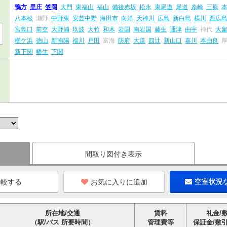
鴨方
里庄
笠岡
大門
東福山
福山
備後赤坂
松永
東尾道
尾道
糸崎
三原
八本松
瀬野
中野東
安芸中野
海田市
向洋
天神川
広島
新白島
横川
西広
宮島口
前空
大野浦
玖波
大竹
和木
岩国
南岩国
藤生
通津
由宇
神代
大
櫛ケ浜
徳山
新南陽
福川
戸田
富海
防府
大道
四辻
新山口
嘉川
本由良
新下関
幡生
下関
間取り図付き表示
お気に入りに追加
空室状況
所在地/交通
賃料
礼金/
（駅/バス 所要時間）
管理費等
保証金/敷