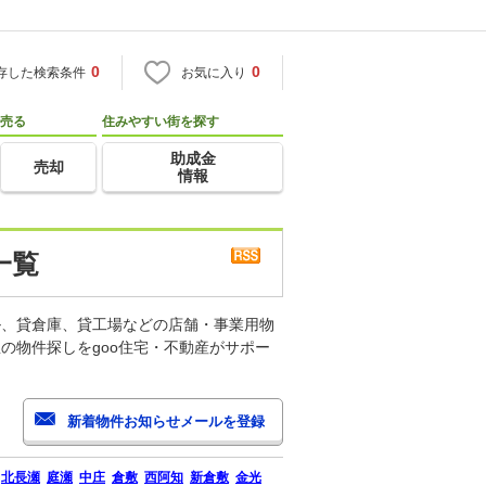
0
0
存した検索条件
お気に入り
売る
住みやすい街を探す
助成金
売却
情報
一覧
ル、貸倉庫、貸工場などの店舗・事業用物
の物件探しをgoo住宅・不動産がサポー
北長瀬
庭瀬
中庄
倉敷
西阿知
新倉敷
金光