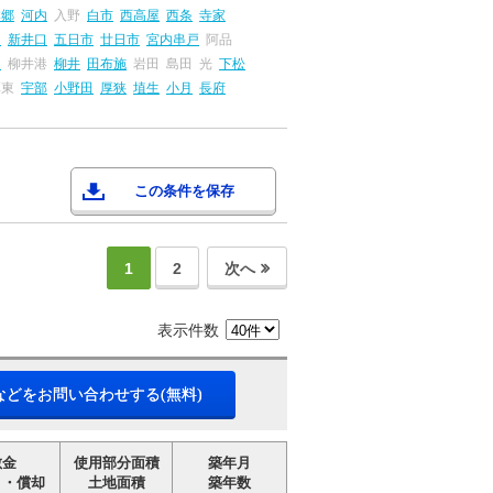
本郷
河内
入野
白市
西高屋
西条
寺家
島
新井口
五日市
廿日市
宮内串戸
阿品
畠
柳井港
柳井
田布施
岩田
島田
光
下松
厚東
宇部
小野田
厚狭
埴生
小月
長府
この条件を保存
1
2
次へ
表示件数
などをお問い合わせする(無料)
敷金
使用部分面積
築年月
引・償却
土地面積
築年数