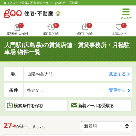
NTTグループ運営の不動産総合サイト goo住宅・不動産
1
0
0
0
最近検索した条件
最近見た物件
保存した条件
お気に入り
大門駅(広島県)の賃貸店舗・賃貸事務所・月極駐
車場 物件一覧
駅
変更する
山陽本線/大門
条件
変更する
指定なし
検索条件を保存
新着メールを受取る
27
件
が該当しました。