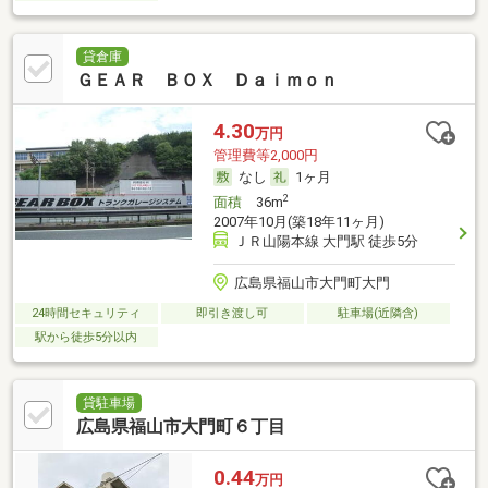
貸倉庫
ＧＥＡＲ ＢＯＸ Ｄａｉｍｏｎ
4.30
万円
管理費等2,000円
なし
1ヶ月
2
面積
36m
2007年10月(築18年11ヶ月)
ＪＲ山陽本線 大門駅 徒歩5分
広島県福山市大門町大門
24時間セキュリティ
即引き渡し可
駐車場(近隣含)
駅から徒歩5分以内
貸駐車場
広島県福山市大門町６丁目
0.44
万円