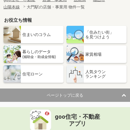
山陽本線
大門駅の店舗・事業用 物件一覧
お役立ち情報
「住みたい街」
住まいのコラム
を見つけよう
暮らしのデータ
家賃相場
(補助金・助成金情報)
人気タウン
住宅ローン
ランキング
ページトップに戻る
goo住宅・不動産
アプリ