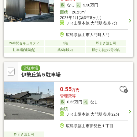
なし
5.50万円
2
面積
26.25m
2023年1月(築3年8ヶ月)
ＪＲ山陽本線 大門駅 徒歩7分
広島県福山市大門町大門
24時間セキュリティ
1階
即引き渡し可
駐車場(近隣含)
築5年以内
駅から徒歩7分以内
貸駐車場
伊勢丘第５駐車場
0.55
万円
管理費等-
0.55万円
なし
面積
-
ＪＲ山陽本線 大門駅 徒歩22分
広島県福山市伊勢丘１丁目
即引き渡し可