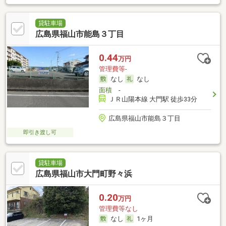
貸駐車場
広島県福山市能島３丁目
0.44
万円
管理費等-
なし
なし
面積
-
ＪＲ山陽本線 大門駅 徒歩33分
広島県福山市能島３丁目
即引き渡し可
貸駐車場
広島県福山市大門町野々浜
0.20
万円
管理費等なし
なし
1ヶ月