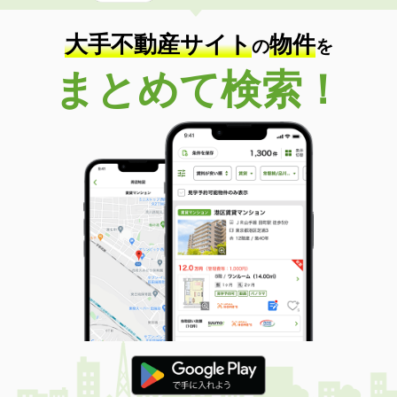
大手不動産サイト
物件
の
を
まとめて検索！