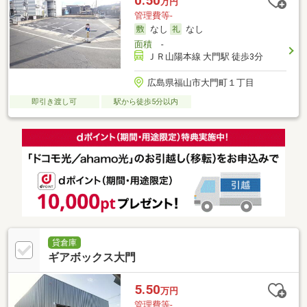
0.50
万円
管理費等-
なし
なし
面積
-
ＪＲ山陽本線 大門駅 徒歩3分
広島県福山市大門町１丁目
即引き渡し可
駅から徒歩5分以内
貸倉庫
ギアボックス大門
5.50
万円
管理費等-