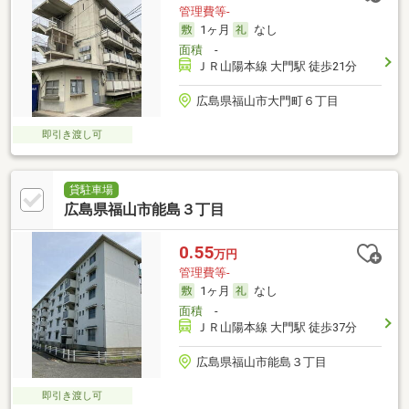
管理費等-
1ヶ月
なし
面積
-
ＪＲ山陽本線 大門駅 徒歩21分
広島県福山市大門町６丁目
即引き渡し可
貸駐車場
広島県福山市能島３丁目
0.55
万円
管理費等-
1ヶ月
なし
面積
-
ＪＲ山陽本線 大門駅 徒歩37分
広島県福山市能島３丁目
即引き渡し可