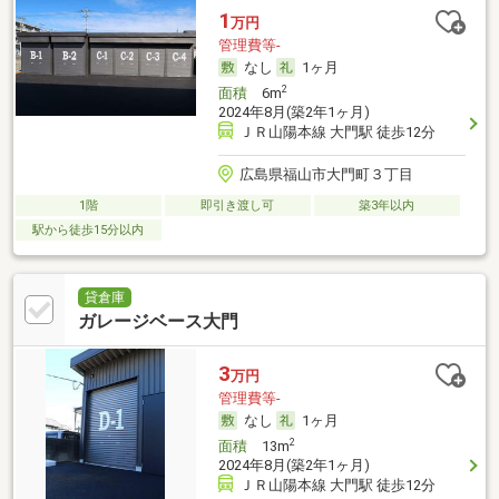
1
万円
管理費等-
なし
1ヶ月
2
面積
6m
2024年8月(築2年1ヶ月)
ＪＲ山陽本線 大門駅 徒歩12分
広島県福山市大門町３丁目
1階
即引き渡し可
築3年以内
駅から徒歩15分以内
貸倉庫
ガレージベース大門
3
万円
管理費等-
なし
1ヶ月
2
面積
13m
2024年8月(築2年1ヶ月)
ＪＲ山陽本線 大門駅 徒歩12分