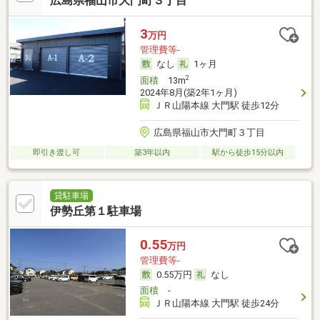
広島県福山市大門町３丁目
3
万円
管理費等-
なし
1ヶ月
2
面積
13m
2024年8月(築2年1ヶ月)
ＪＲ山陽本線 大門駅 徒歩12分
広島県福山市大門町３丁目
即引き渡し可
築3年以内
駅から徒歩15分以内
貸駐車場
伊勢丘第１駐車場
0.55
万円
管理費等-
0.55万円
なし
面積
-
ＪＲ山陽本線 大門駅 徒歩24分