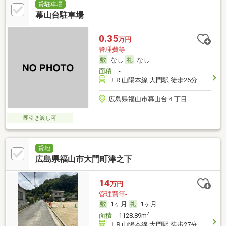
貸駐車場
幕山台駐車場
0.35
万円
管理費等-
なし
なし
面積
-
ＪＲ山陽本線 大門駅 徒歩26分
広島県福山市幕山台４丁目
即引き渡し可
貸地
広島県福山市大門町津之下
14
万円
管理費等-
1ヶ月
1ヶ月
2
面積
1128.89m
ＪＲ山陽本線 大門駅 徒歩27分