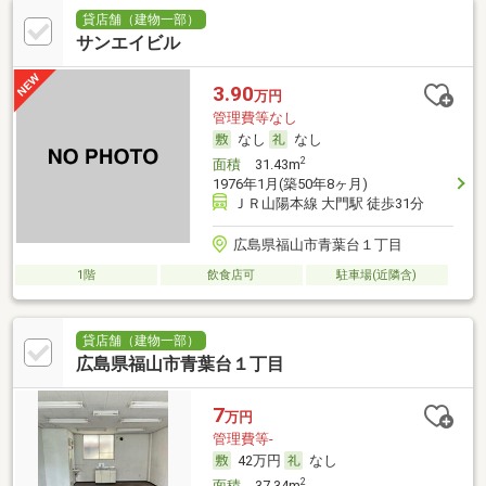
貸店舗（建物一部）
サンエイビル
3.90
万円
管理費等なし
なし
なし
2
面積
31.43m
1976年1月(築50年8ヶ月)
ＪＲ山陽本線 大門駅 徒歩31分
広島県福山市青葉台１丁目
1階
飲食店可
駐車場(近隣含)
貸店舗（建物一部）
広島県福山市青葉台１丁目
7
万円
管理費等-
42万円
なし
2
面積
37.34m