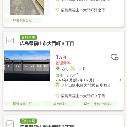
広島県福山市大門町津之下
即引き渡し可
貸駐車場
広島県福山市大門町３丁目
1
万円
管理費等-
なし
1ヶ月
2
面積
3.75m
2024年8月(築2年1ヶ月)
ＪＲ山陽本線 大門駅 徒歩12分
広島県福山市大門町３丁目
即引き渡し可
築3年以内
駅から徒歩15分以内
貸駐車場