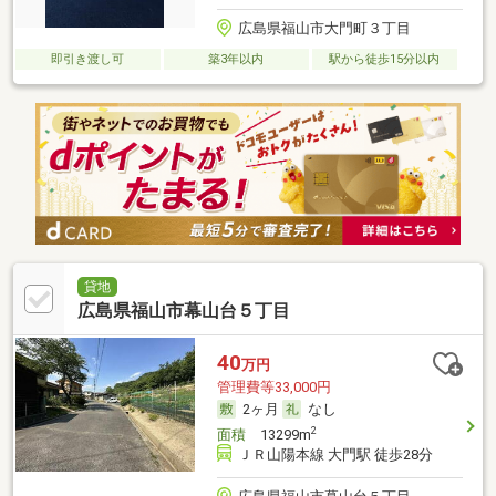
広島県福山市大門町３丁目
即引き渡し可
築3年以内
駅から徒歩15分以内
貸地
広島県福山市幕山台５丁目
40
万円
管理費等33,000円
2ヶ月
なし
2
面積
13299m
ＪＲ山陽本線 大門駅 徒歩28分