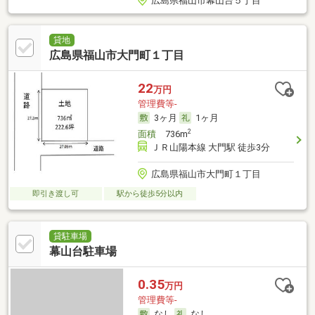
広島県福山市幕山台５丁目
貸地
広島県福山市大門町１丁目
22
万円
管理費等-
3ヶ月
1ヶ月
2
面積
736m
ＪＲ山陽本線 大門駅 徒歩3分
広島県福山市大門町１丁目
即引き渡し可
駅から徒歩5分以内
貸駐車場
幕山台駐車場
0.35
万円
管理費等-
なし
なし