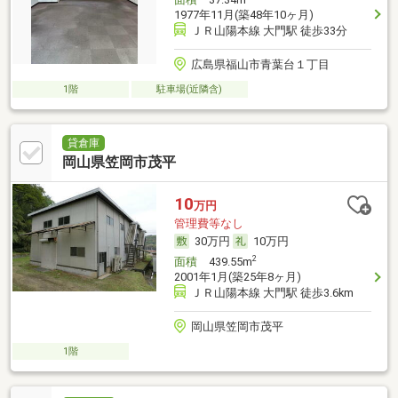
1977年11月(築48年10ヶ月)
ＪＲ山陽本線 大門駅 徒歩33分
広島県福山市青葉台１丁目
1階
駐車場(近隣含)
貸倉庫
岡山県笠岡市茂平
10
万円
管理費等なし
30万円
10万円
2
面積
439.55m
2001年1月(築25年8ヶ月)
ＪＲ山陽本線 大門駅 徒歩3.6km
岡山県笠岡市茂平
1階