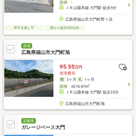
面積
-
ＪＲ山陽本線 大門駅 徒歩5分
広島県福山市大門町野々浜
即引き渡し可
駅から徒歩5分以内
貸地
広島県福山市大門町旭
95.55
万円
管理費等-
3ヶ月
1ヶ月
2
面積
6216.87m
ＪＲ山陽本線 大門駅 徒歩23分
広島県福山市大門町旭
貸倉庫
ガレージベース大門