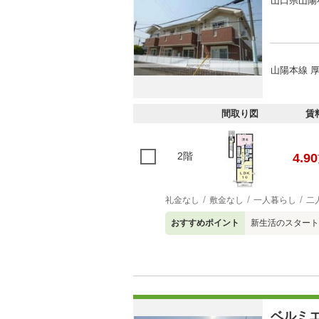
山口県山陽
山陽本線 厚
間取り図
賃
2階
4.90
礼金なし
敷金なし
一人暮らし
二
おすすめポイント
新生活のスタート
ベルミ