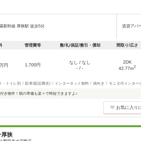
陽新幹線 厚狭駅 徒歩5分
賃貸アパ
料
管理費等
敷/礼/保証/敷引・償却
間取り/広さ
2DK
なし / なし
1,700円
万円
2
- / -
42.77m
ス・トイレ別
駐車場(近隣含)
インターネット無料
南向き
モニタ付インター
付き物件！朝の準備も楽々で時短できますよ♪
お気に入り
ン厚狭