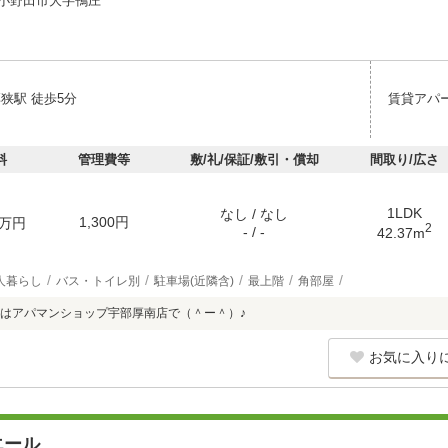
小野田市大字鴨庄
狭駅 徒歩5分
賃貸アパ
料
管理費等
敷/礼/保証/敷引・償却
間取り/広さ
1LDK
なし / なし
1,300円
万円
2
- / -
42.37m
人暮らし
バス・トイレ別
駐車場(近隣含)
最上階
角部屋
はアパマンショップ宇部厚南店で（＾ー＾）♪
お気に入り
エール