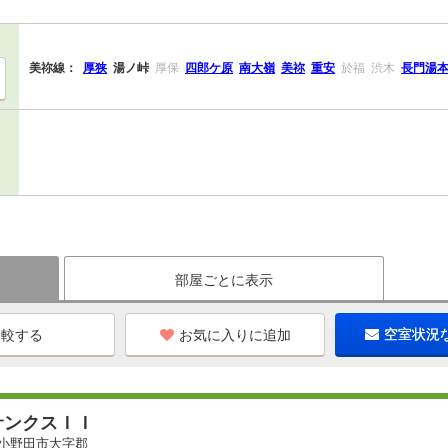
美祢線：
厚狭
湯ノ峠
厚保
四郎ケ原
南大嶺
美祢
重安
於福
渋木
長門湯
部屋ごとに表示
お気に入りに追加
空室状況
サンクスＩＩ
小野田市大字郡