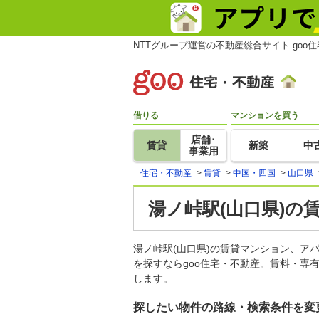
NTTグループ運営の不動産総合サイト goo
借りる
マンションを買う
店舗･
賃貸
新築
中
事業用
住宅・不動産
>
賃貸
>
中国・四国
>
山口県
湯ノ峠駅(山口県)の
湯ノ峠駅(山口県)の賃貸マンション、
を探すならgoo住宅・不動産。賃料・専
します。
探したい物件の路線・検索条件を変