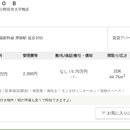
ＳＯ Ｂ
小野田市大字鴨庄
陽新幹線 厚狭駅 徒歩10分
賃貸アパ
料
管理費等
敷/礼/保証/敷引・償却
間取り/広さ
2DK
なし / 5.75万円
2,300円
万円
2
- / -
44.75m
別
駐車場(近隣含)
角部屋
南向き
モニタ付インターホン
収納スペース
付き物件！朝の準備も楽々で時短できますよ♪
お気に入り