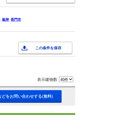
本
板持
長門市
この条件を保存
表示建物数
などをお問い合わせする(無料)