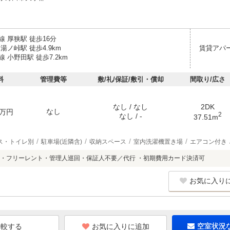
 厚狭駅 徒歩16分
湯ノ峠駅 徒歩4.9km
賃貸アパ
 小野田駅 徒歩7.2km
料
管理費等
敷/礼/保証/敷引・償却
間取り/広さ
なし / なし
2DK
なし
万円
2
なし / -
37.51m
ス・トイレ別
駐車場(近隣含)
収納スペース
室内洗濯機置き場
エアコン付き
・フリーレント・管理人巡回・保証人不要／代行 ・初期費用カード決済可
お気に入り
お気に入りに追加
空室状況