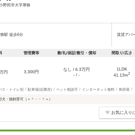
小野田市大字厚狭
狭駅 徒歩6分
賃貸アパ
料
管理費等
敷/礼/保証/敷引・償却
間取り/広さ
1LDK
なし / 6.3万円
3,300円
万円
2
- / -
41.13m
バス・トイレ別
駐車場(近隣含)
ペット相談可
インターネット無料
角部屋
型犬・猫飼育可（＝＾・・＾＝）
お気に入り