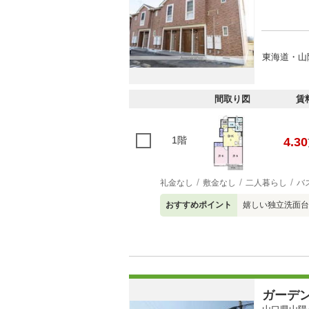
東海道・山
間取り図
賃
1階
4.30
礼金なし
敷金なし
二人暮らし
バ
おすすめポイント
嬉しい独立洗面台
ガーデ