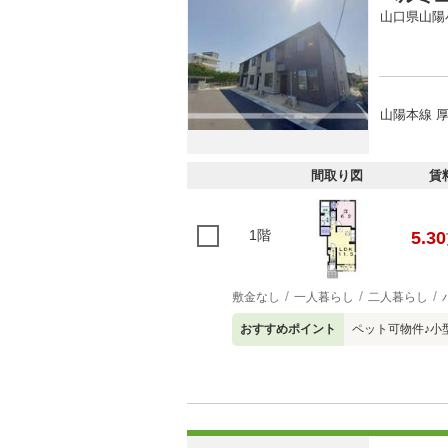
山口県山陽
山陽本線 厚
間取り図
賃
1階
5.30
敷金なし
一人暮らし
二人暮らし
おすすめポイント
ペット可物件♪小