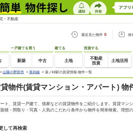
住宅・不動産
0
最近見た物件
保
一戸建てを買う
建てる
投資する
不動産
古
新築
中古
土地
土地活用
投資
>
山陽小野田市
>
美祢線
>
湯ノ峠駅の賃貸情報 物件一覧
賃貸物件(賃貸マンション・アパート) 物
アパート、賃貸一戸建て、借家などの賃貸物件をご紹介します。賃貸マン
有面積・間取り・写真・人気のこだわり条件から物件を簡単検索。理想の
更して再検索