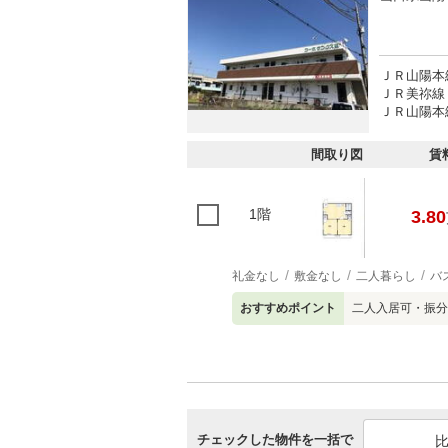
ＪＲ山陽本線
ＪＲ美祢線 
ＪＲ山陽本線
間取り図
賃
1階
3.80
礼金なし
敷金なし
二人暮らし
バ
おすすめポイント
二人入居可・振分
チェックした物件を一括で