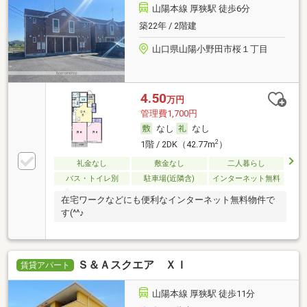
山陽本線 厚狭駅 徒歩6分
築22年 / 2階建
山口県山陽小野田市桜１丁目
4.50
万円
管理費1,700円
なし
なし
2
1階 / 2DK（42.77m
）
礼金なし
敷金なし
二人暮らし
バス・トイレ別
駐車場(近隣含)
インターネット無料
在宅ワークなどにも便利なインターネット無料物件で
す(^^♪
Ｓ＆Ａスクエア ＸＩ
賃貸アパート
山陽本線 厚狭駅 徒歩11分