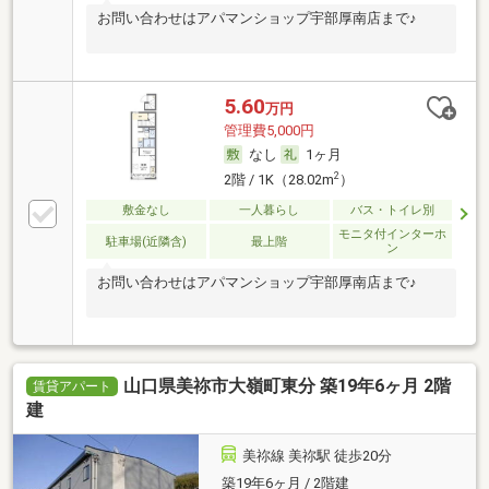
お問い合わせはアパマンショップ宇部厚南店まで♪
5.60
万円
管理費5,000円
なし
1ヶ月
2
2階 / 1K（28.02m
）
敷金なし
一人暮らし
バス・トイレ別
モニタ付インターホ
駐車場(近隣含)
最上階
ン
お問い合わせはアパマンショップ宇部厚南店まで♪
山口県美祢市大嶺町東分 築19年6ヶ月 2階
賃貸アパート
建
美祢線 美祢駅 徒歩20分
築19年6ヶ月 / 2階建