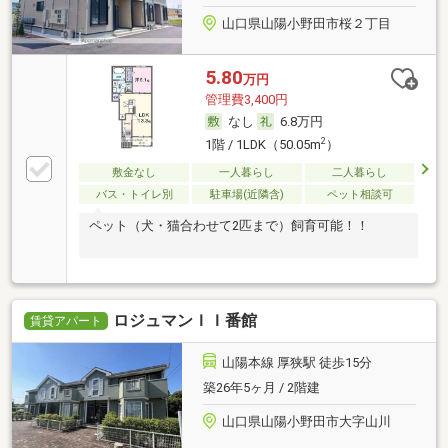
山口県山陽小野田市桜２丁目
5.80
万円
管理費3,400円
なし
6.8万円
2
1階 / 1LDK（50.05m
）
敷金なし
一人暮らし
二人暮らし
バス・トイレ別
駐車場(近隣含)
ペット相談可
ペット（犬・猫合わせて2匹まで）飼育可能！！
ロジュマンＩＩ番館
賃貸アパート
山陽本線 厚狭駅 徒歩15分
築26年5ヶ月 / 2階建
山口県山陽小野田市大字山川