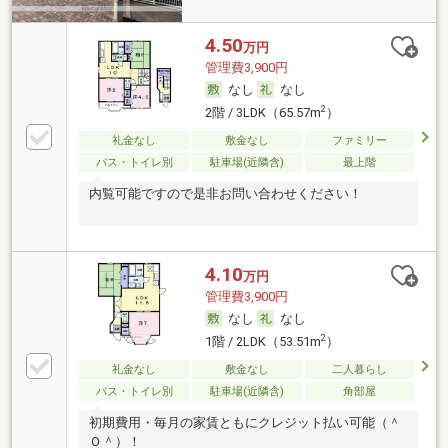
4.50
万円
管理費3,900円
なし
なし
2
2階 / 3LDK（65.57m
）
礼金なし
敷金なし
ファミリー
バス・トイレ別
駐車場(近隣含)
最上階
内覧可能ですので是非お問い合わせください！
4.10
万円
管理費3,900円
なし
なし
2
1階 / 2LDK（53.51m
）
礼金なし
敷金なし
二人暮らし
バス・トイレ別
駐車場(近隣含)
角部屋
初期費用・毎月の家賃ともにクレジット払い可能（＾
Ｏ＾）！