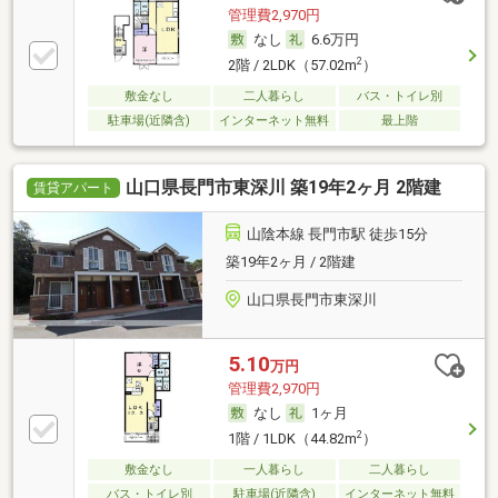
管理費2,970円
なし
6.6万円
2
2階 / 2LDK（57.02m
）
敷金なし
二人暮らし
バス・トイレ別
駐車場(近隣含)
インターネット無料
最上階
山口県長門市東深川 築19年2ヶ月 2階建
賃貸アパート
山陰本線 長門市駅 徒歩15分
築19年2ヶ月 / 2階建
山口県長門市東深川
5.10
万円
管理費2,970円
なし
1ヶ月
2
1階 / 1LDK（44.82m
）
敷金なし
一人暮らし
二人暮らし
バス・トイレ別
駐車場(近隣含)
インターネット無料