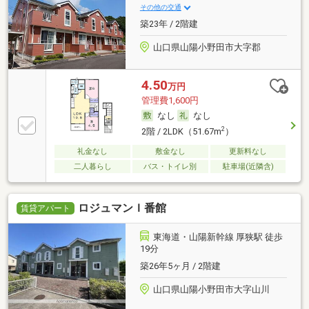
その他の交通
築23年 / 2階建
山口県山陽小野田市大字郡
4.50
万円
管理費1,600円
なし
なし
2
2階 / 2LDK（51.67m
）
礼金なし
敷金なし
更新料なし
二人暮らし
バス・トイレ別
駐車場(近隣含)
ロジュマンＩ番館
賃貸アパート
東海道・山陽新幹線 厚狭駅 徒歩
19分
築26年5ヶ月 / 2階建
山口県山陽小野田市大字山川