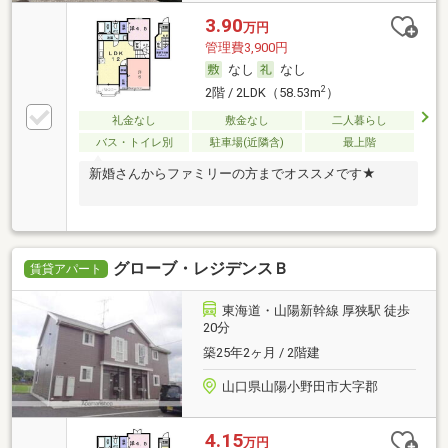
3.90
万円
管理費3,900円
なし
なし
2
2階 / 2LDK（58.53m
）
礼金なし
敷金なし
二人暮らし
バス・トイレ別
駐車場(近隣含)
最上階
新婚さんからファミリーの方までオススメです★
グローブ・レジデンスＢ
賃貸アパート
東海道・山陽新幹線 厚狭駅 徒歩
20分
築25年2ヶ月 / 2階建
山口県山陽小野田市大字郡
4.15
万円