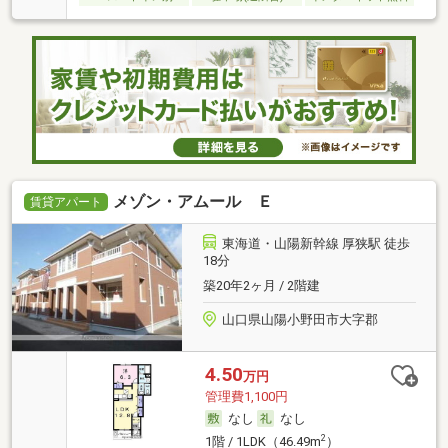
メゾン・アムール Ｅ
賃貸アパート
東海道・山陽新幹線 厚狭駅 徒歩
18分
築20年2ヶ月 / 2階建
山口県山陽小野田市大字郡
4.50
万円
管理費1,100円
なし
なし
2
1階 / 1LDK（46.49m
）