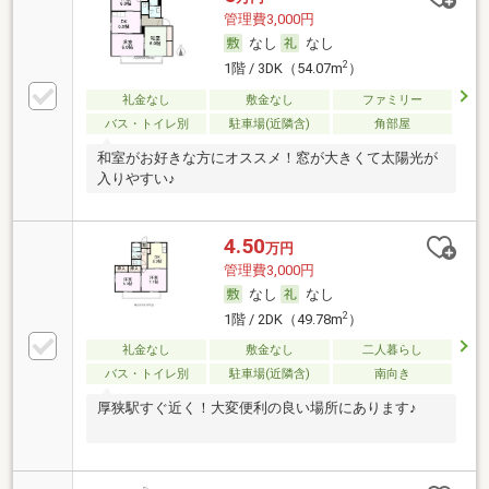
管理費3,000円
なし
なし
2
1階 / 3DK（54.07m
）
礼金なし
敷金なし
ファミリー
バス・トイレ別
駐車場(近隣含)
角部屋
和室がお好きな方にオススメ！窓が大きくて太陽光が
入りやすい♪
4.50
万円
管理費3,000円
なし
なし
2
1階 / 2DK（49.78m
）
礼金なし
敷金なし
二人暮らし
バス・トイレ別
駐車場(近隣含)
南向き
厚狭駅すぐ近く！大変便利の良い場所にあります♪