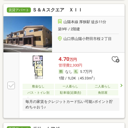
Ｓ＆Ａスクエア ＸＩＩ
賃貸アパート
山陽本線 厚狭駅 徒歩11分
築9年 / 2階建
山口県山陽小野田市桜２丁目
4.70
万円
管理費2,300円
なし
5.7万円
2
1階 / 1LDK（45.33m
）
敷金なし
一人暮らし
二人暮らし
バス・トイレ別
駐車場(近隣含)
角部屋
毎月の家賃をクレジットカード払い可能♪ポイント貯
めちゃおう♪