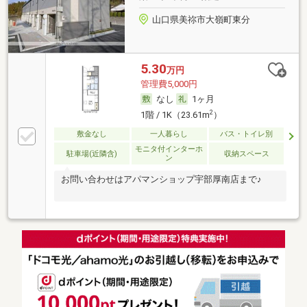
山口県美祢市大嶺町東分
5.30
万円
管理費5,000円
なし
1ヶ月
2
1階 / 1K（23.61m
）
敷金なし
一人暮らし
バス・トイレ別
モニタ付インターホ
駐車場(近隣含)
収納スペース
ン
お問い合わせはアパマンショップ宇部厚南店まで♪