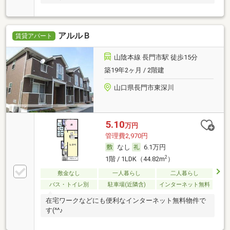
アルルＢ
賃貸アパート
山陰本線 長門市駅 徒歩15分
築19年2ヶ月 / 2階建
山口県長門市東深川
5.10
万円
管理費2,970円
なし
6.1万円
2
1階 / 1LDK（44.82m
）
敷金なし
一人暮らし
二人暮らし
バス・トイレ別
駐車場(近隣含)
インターネット無料
在宅ワークなどにも便利なインターネット無料物件で
す(^^♪