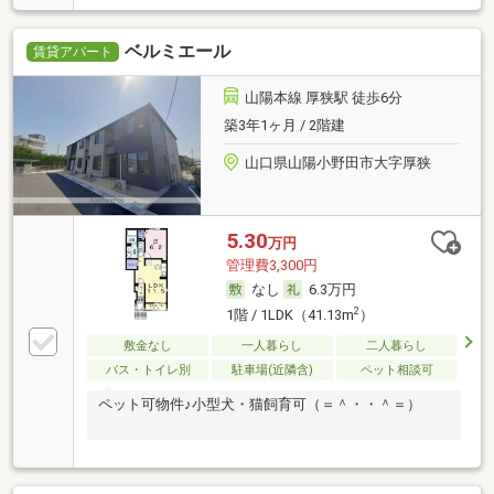
ベルミエール
賃貸アパート
山陽本線 厚狭駅 徒歩6分
築3年1ヶ月 / 2階建
山口県山陽小野田市大字厚狭
5.30
万円
管理費3,300円
なし
6.3万円
2
1階 / 1LDK（41.13m
）
敷金なし
一人暮らし
二人暮らし
バス・トイレ別
駐車場(近隣含)
ペット相談可
ペット可物件♪小型犬・猫飼育可（＝＾・・＾＝）