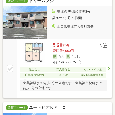
ドリームフジ
賃貸アパート
美祢線 美祢駅 徒歩3分
築20年7ヶ月 / 2階建
山口県美祢市大嶺町東分
5.20
万円
管理費4,000円
なし
3万円
2
2階 / 2K（43.75m
）
敷金なし
二人暮らし
バス・トイレ別
駐車場(近隣含)
最上階
室内洗濯機置き場
☆美祢駅まで徒歩3分の立地です！☆美祢市役所まで
徒歩5分の立地です！
ユートピアＫＦ Ｃ
賃貸アパート