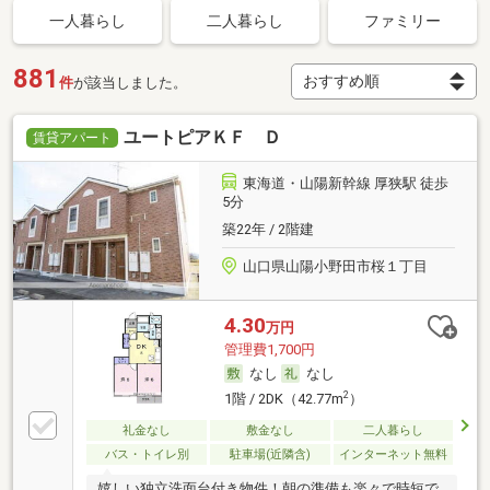
一人暮らし
二人暮らし
ファミリー
881
件
が該当しました。
ユートピアＫＦ Ｄ
賃貸アパート
東海道・山陽新幹線 厚狭駅 徒歩
5分
築22年 / 2階建
山口県山陽小野田市桜１丁目
4.30
万円
管理費1,700円
なし
なし
2
1階 / 2DK（42.77m
）
礼金なし
敷金なし
二人暮らし
バス・トイレ別
駐車場(近隣含)
インターネット無料
嬉しい独立洗面台付き物件！朝の準備も楽々で時短で