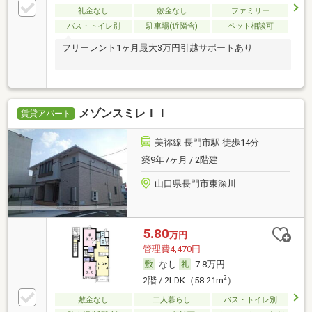
礼金なし
敷金なし
ファミリー
バス・トイレ別
駐車場(近隣含)
ペット相談可
フリーレント1ヶ月最大3万円引越サポートあり
メゾンスミレＩＩ
賃貸アパート
美祢線 長門市駅 徒歩14分
築9年7ヶ月 / 2階建
山口県長門市東深川
5.80
万円
管理費4,470円
なし
7.8万円
2
2階 / 2LDK（58.21m
）
敷金なし
二人暮らし
バス・トイレ別