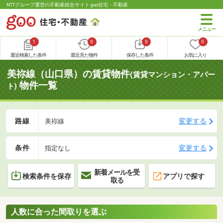
NTTグループ運営の不動産総合サイト goo住宅・不動産
1
0
0
0
最近検索した条件
最近見た物件
保存した条件
お気に入り
美祢線（山口県）の賃貸物件
(賃貸マンション・アパー
物件一覧
ト)
路線
変更する
美祢線
条件
変更する
指定なし
新着メールを受
検索条件を保存
アプリで探す
取る
人数に合った間取りを選ぶ