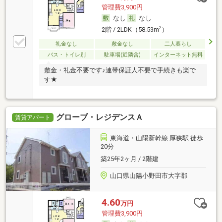
管理費3,900円
なし
なし
2
2階 / 2LDK（58.53m
）
礼金なし
敷金なし
二人暮らし
バス・トイレ別
駐車場(近隣含)
インターネット無料
敷金・礼金不要です♪連帯保証人不要で手続きも楽で
す★
グローブ・レジデンスＡ
賃貸アパート
東海道・山陽新幹線 厚狭駅 徒歩
20分
築25年2ヶ月 / 2階建
山口県山陽小野田市大字郡
4.60
万円
管理費3,900円