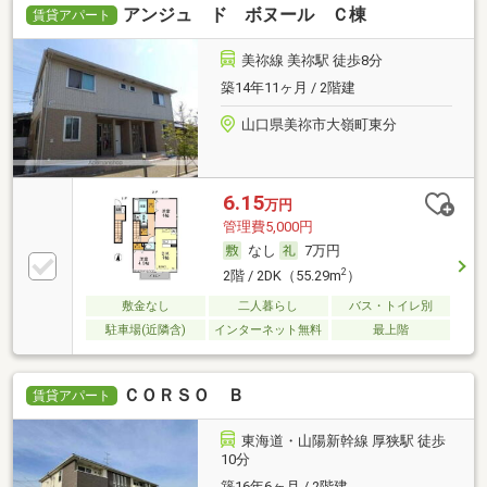
アンジュ ド ボヌール Ｃ棟
賃貸アパート
美祢線 美祢駅 徒歩8分
築14年11ヶ月 / 2階建
山口県美祢市大嶺町東分
6.15
万円
管理費5,000円
なし
7万円
2
2階 / 2DK（55.29m
）
敷金なし
二人暮らし
バス・トイレ別
駐車場(近隣含)
インターネット無料
最上階
ＣＯＲＳＯ Ｂ
賃貸アパート
東海道・山陽新幹線 厚狭駅 徒歩
10分
築16年6ヶ月 / 2階建