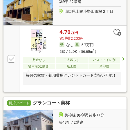
築9年 / 2階建
山口県山陽小野田市桜２丁目
4.70
万円
管理費2,200円
なし
5.7万円
2
2階 / 2LDK（56.68m
）
敷金なし
二人暮らし
バス・トイレ別
駐車場(近隣含)
最上階
角部屋
毎月の家賃・初期費用クレジットカード支払い可能！
グランコート美祢
賃貸アパート
美祢線 美祢駅 徒歩11分
築13年 / 2階建