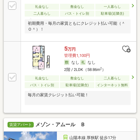
礼金なし
敷金なし
一人暮らし
二人暮らし
バス・トイレ別
駐車場(近隣含)
初期費用・毎月の家賃ともにクレジット払い可能（＾
Ｏ＾）！
5
万円
管理費1,100円
なし
なし
2
2階 / 2LDK（58.86m
）
礼金なし
敷金なし
二人暮らし
バス・トイレ別
駐車場(近隣含)
インターネット無料
毎月の家賃クレジット払い可能！
メゾン・アムール Ｂ
賃貸アパート
山陽本線 厚狭駅 徒歩17分