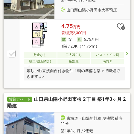
山口県山陽小野田市大字鴨庄
4.75
万円
管理費2,300円
なし
5.75万円
2
1階 / 2DK（44.75m
）
敷金なし
二人暮らし
バス・トイレ別
駐車場(近隣含)
角部屋
南向き
嬉しい独立洗面台付き物件！朝の準備も楽々で時短で
きますよ♪
山口県山陽小野田市桜２丁目 築1年3ヶ月 2
賃貸アパート
階建
東海道・山陽新幹線 厚狭駅 徒歩
11分
築1年3ヶ月 / 2階建