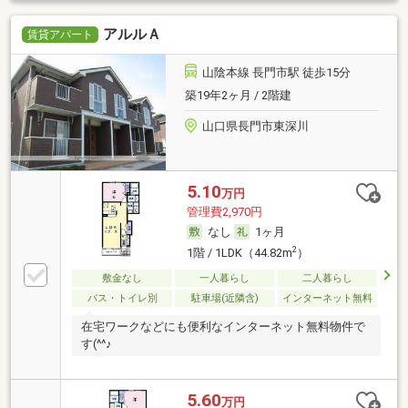
アルルＡ
賃貸アパート
山陰本線 長門市駅 徒歩15分
築19年2ヶ月 / 2階建
山口県長門市東深川
5.10
万円
管理費2,970円
なし
1ヶ月
2
1階 / 1LDK（44.82m
）
敷金なし
一人暮らし
二人暮らし
バス・トイレ別
駐車場(近隣含)
インターネット無料
在宅ワークなどにも便利なインターネット無料物件で
す(^^♪
5.60
万円