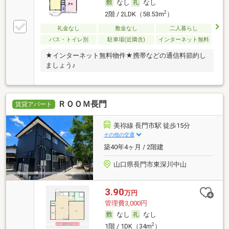
なし
なし
2
2階 / 2LDK（58.53m
）
礼金なし
敷金なし
二人暮らし
バス・トイレ別
駐車場(近隣含)
インターネット無料
★インターネット無料物件★携帯などの通信料節約し
ましょう♪
ＲＯＯＭ長門
賃貸アパート
美祢線 長門市駅 徒歩15分
その他の交通
築40年4ヶ月 / 2階建
山口県長門市東深川中山
3.90
万円
管理費3,000円
なし
なし
2
1階 / 1DK（34m
）