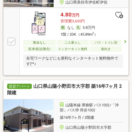
山口県美祢市伊佐町伊佐
4.80
万円
管理費3,630円
なし
5.8万円
2
1階 / 2DK（45.89m
）
敷金なし
二人暮らし
バス・トイレ別
駐車場(近隣含)
インターネット無料
南向き
在宅ワークなどにも便利なインターネット無料物件で
す(^^♪
山口県山陽小野田市大字郡 築16年7ヶ月 2
賃貸アパート
階建
山陽本線 厚狭駅 バス10分/「沖
部」バス停 停歩10分
築16年7ヶ月 / 2階建
山口県山陽小野田市大字郡