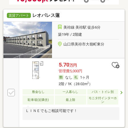
レオパレス蓮
賃貸アパート
美祢線 美祢駅 徒歩6分
築19年 / 2階建
山口県美祢市大嶺町東分
5.70
万円
管理費5,000円
なし
1ヶ月
2
2階 / 1K（28.02m
）
敷金なし
一人暮らし
バス・トイレ別
モニタ付インターホ
駐車場(近隣含)
最上階
ン
ＬＩＮＥでもご相談可能です！