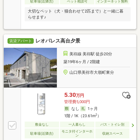
駐車場(近隣含)
ペット相談可
インターネット無料
大切なペット（犬・猫合わせて2匹まで）と一緒に暮
らせます♪
レオパレス高台夕景
賃貸アパート
美祢線 美祢駅 徒歩20分
築19年6ヶ月 / 2階建
山口県美祢市大嶺町東分
5.30
万円
管理費5,000円
なし
1ヶ月
2
1階 / 1K（23.61m
）
敷金なし
一人暮らし
バス・トイレ別
モニタ付インターホ
駐車場(近隣含)
収納スペース
ン