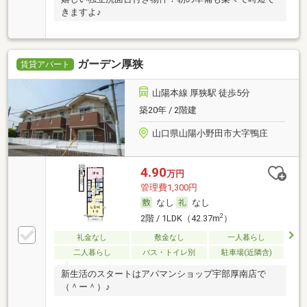
きますよ♪
ガーデン厚狭
賃貸アパート
山陽本線 厚狭駅 徒歩5分
築20年 / 2階建
山口県山陽小野田市大字鴨庄
4.90
万円
管理費1,300円
なし
なし
2
2階 / 1LDK（42.37m
）
礼金なし
敷金なし
一人暮らし
二人暮らし
バス・トイレ別
駐車場(近隣含)
新生活のスタートはアパマンショップ宇部厚南店で
（＾ー＾）♪