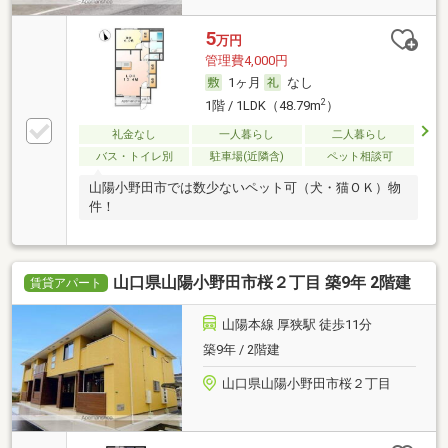
5
万円
管理費4,000円
1ヶ月
なし
2
1階 / 1LDK（48.79m
）
礼金なし
一人暮らし
二人暮らし
バス・トイレ別
駐車場(近隣含)
ペット相談可
山陽小野田市では数少ないペット可（犬・猫ＯＫ）物
件！
山口県山陽小野田市桜２丁目 築9年 2階建
賃貸アパート
山陽本線 厚狭駅 徒歩11分
築9年 / 2階建
山口県山陽小野田市桜２丁目