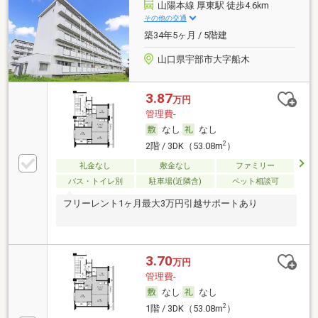
山陽本線 厚東駅 徒歩4.6km
その他の交通
築34年5ヶ月 / 5階建
山口県宇部市大字船木
3.87
万円
管理費-
なし
なし
2
2階 / 3DK（53.08m
）
礼金なし
敷金なし
ファミリー
バス・トイレ別
駐車場(近隣含)
ペット相談可
フリーレント1ヶ月最大3万円引越サポートあり
3.70
万円
管理費-
なし
なし
2
1階 / 3DK（53.08m
）