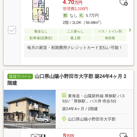
4.70
万円
管理費2,200円
なし
5.7万円
2
2階 / 2LDK（56.68m
）
敷金なし
二人暮らし
バス・トイレ別
駐車場(近隣含)
最上階
角部屋
毎月の家賃・初期費用クレジットカード支払い可能！
山口県山陽小野田市大字郡 築24年4ヶ月 2
賃貸アパート
階建
東海道・山陽新幹線 厚狭駅 バス
5分/「厚狭駅」バス停 停歩5分
築24年4ヶ月 / 2階建
山口県山陽小野田市大字郡
5
万円