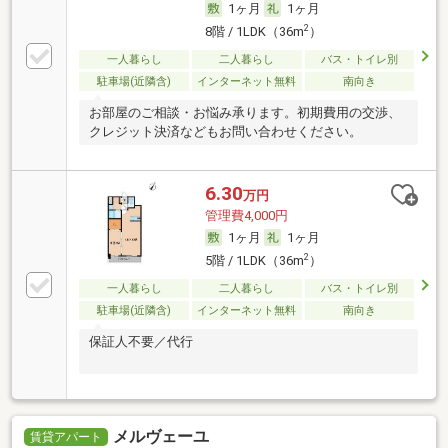
1ヶ月
1ヶ月
2
8階 / 1LDK（36m
）
一人暮らし
二人暮らし
バス・トイレ別
駐車場(近隣含)
インターネット無料
南向き
お部屋のご相談・お悩み承ります。初期費用の交渉、
クレジット決済などもお問い合わせください。
6.30
万円
管理費4,000円
1ヶ月
1ヶ月
2
5階 / 1LDK（36m
）
一人暮らし
二人暮らし
バス・トイレ別
駐車場(近隣含)
インターネット無料
南向き
保証人不要／代行
メルヴェーユ
賃貸アパート