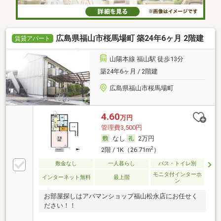
広島県福山市桜馬場町 築24年6ヶ月 2階建
賃貸アパート
山陽本線 福山駅 徒歩13分
築24年6ヶ月 / 2階建
広島県福山市桜馬場町
4.60
万円
管理費3,500円
なし
2万円
2
2階 / 1K（26.71m
）
敷金なし
一人暮らし
バス・トイレ別
モニタ付インターホ
インターネット無料
最上階
ン
お部屋探しはアパマンショップ福山松永店にお任せく
ださい！！