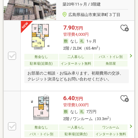
築20年11ヶ月 / 3階建
広島県福山市東深津町３丁目
7.90
万円
管理費4,000円
なし
1ヶ月
2
2階 / 2LDK（65.4m
）
敷金なし
二人暮らし
バス・トイレ別
駐車場(近隣含)
インターネット無料
角部屋
お部屋のご相談・お悩み承ります。初期費用の交渉、
クレジット決済などもお問い合わせください。
6.40
万円
管理費3,000円
なし
7万円
2
2階 / ワンルーム（33.3m
）
敷金なし
一人暮らし
ワンルーム
バス・トイレ別
駐車場(近隣含)
インターネット無料