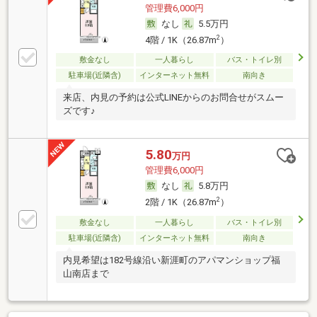
管理費6,000円
なし
5.5万円
2
4階 / 1K（26.87m
）
敷金なし
一人暮らし
バス・トイレ別
駐車場(近隣含)
インターネット無料
南向き
来店、内見の予約は公式LINEからのお問合せがスムー
ズです♪
5.80
万円
管理費6,000円
なし
5.8万円
2
2階 / 1K（26.87m
）
敷金なし
一人暮らし
バス・トイレ別
駐車場(近隣含)
インターネット無料
南向き
内見希望は182号線沿い新涯町のアパマンショップ福
山南店まで