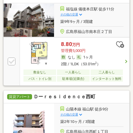
福塩線 備後本庄駅 徒歩11分
その他の交通
築9年9ヶ月 / 3階建
広島県福山市南本庄２丁目
8.80
万円
管理費5,000円
なし
1ヶ月
2
2階 / 1LDK（53.01m
）
敷金なし
一人暮らし
二人暮らし
バス・トイレ別
駐車場(近隣含)
インターネット無料
Ｄーｒｅｓｉｄｅｎｃｅ西町
賃貸アパート
山陽本線 福山駅 徒歩9分
その他の交通
築2年10ヶ月 / 3階建
広島県福山市西町１丁目