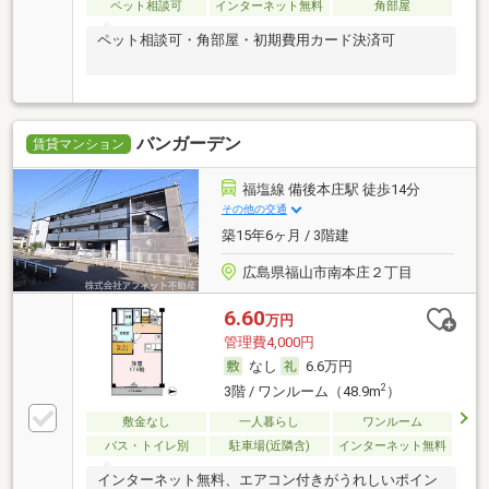
ペット相談可
インターネット無料
角部屋
ペット相談可・角部屋・初期費用カード決済可
バンガーデン
賃貸マンション
福塩線 備後本庄駅 徒歩14分
その他の交通
築15年6ヶ月 / 3階建
広島県福山市南本庄２丁目
6.60
万円
管理費4,000円
なし
6.6万円
2
3階 / ワンルーム（48.9m
）
敷金なし
一人暮らし
ワンルーム
バス・トイレ別
駐車場(近隣含)
インターネット無料
インターネット無料、エアコン付きがうれしいポイン