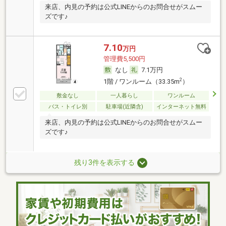
来店、内見の予約は公式LINEからのお問合せがスムー
ズです♪
7.10
万円
管理費5,500円
なし
7.1万円
2
1階 / ワンルーム（33.35m
）
敷金なし
一人暮らし
ワンルーム
バス・トイレ別
駐車場(近隣含)
インターネット無料
来店、内見の予約は公式LINEからのお問合せがスムー
ズです♪
残り3件を表示する