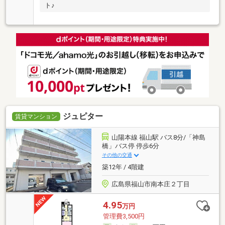
ト♪
ジュピター
賃貸マンション
山陽本線 福山駅 バス8分/「神島
橋」バス停 停歩6分
その他の交通
築12年 / 4階建
広島県福山市南本庄２丁目
4.95
万円
管理費3,500円