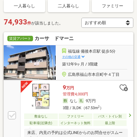
一人暮らし
二人暮らし
ファミリー
74,933
件
が該当しました。
カーサ ドマーニ
賃貸アパート
福塩線 備後本庄駅 徒歩5分
その他の交通
築12年9ヶ月 / 3階建
広島県福山市本庄町中４丁目
9
万円
管理費4,000円
なし
9万円
2
3階 / 3LDK（67.53m
）
敷金なし
ファミリー
バス・トイレ別
駐車場(近隣含)
インターネット無料
最上階
来店、内見の予約は公式LINEからのお問合せがスムー