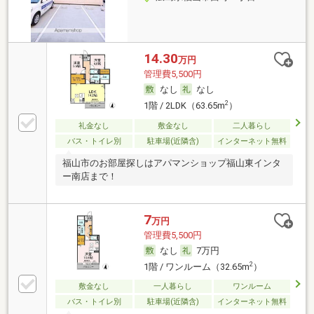
14.30
万円
管理費5,500円
なし
なし
2
1階 / 2LDK（63.65m
）
礼金なし
敷金なし
二人暮らし
バス・トイレ別
駐車場(近隣含)
インターネット無料
福山市のお部屋探しはアパマンショップ福山東インタ
ー南店まで！
7
万円
管理費5,500円
なし
7万円
2
1階 / ワンルーム（32.65m
）
敷金なし
一人暮らし
ワンルーム
バス・トイレ別
駐車場(近隣含)
インターネット無料