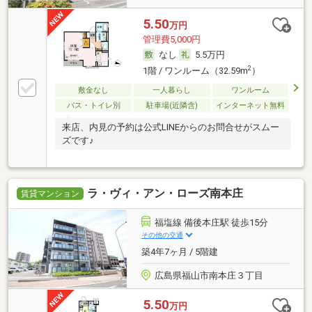
5.50
万円
管理費5,000円
なし
5.5万円
2
1階 / ワンルーム（32.59m
）
敷金なし
一人暮らし
ワンルーム
バス・トイレ別
駐車場(近隣含)
インターネット無料
来店、内見の予約は公式LINEからのお問合せがスムー
ズです♪
ラ・ヴィ・アン・ローズ南本庄
賃貸マンション
福塩線 備後本庄駅 徒歩15分
その他の交通
築4年7ヶ月 / 5階建
広島県福山市南本庄３丁目
5.50
万円