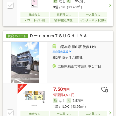
なし
5.95万円
2
3階 / 1K（31.46m
）
敷金なし
更新料なし
一人暮らし
バス・トイレ別
駐車場(近隣含)
インターネット無料
ＤーｒｏｏｍＴＳＵＣＨＩＹＡ
賃貸アパート
山陽本線 福山駅 徒歩14分
その他の交通
築2年10ヶ月 / 3階建
広島県福山市本庄町中１丁目
7.50
万円
管理費4,500円
なし
7.5万円
2
1階 / 1LDK（43.95m
）
敷金なし
一人暮らし
二人暮らし