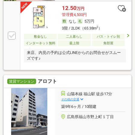
12.50
万円
管理費4,500円
なし
5万円
2
3階 / 2LDK（65.38m
）
敷金なし
二人暮らし
バス・トイレ別
インターネット無料
最上階
角部屋
来店、内見の予約は公式LINEからのお問合せがスムー
ズです♪
アロフト
賃貸マンション
山陽本線 福山駅 徒歩17分
その他の交通
築9年6ヶ月 / 10階建
広島県福山市野上町１丁目