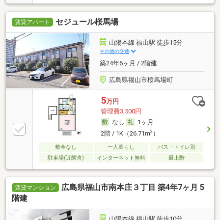
セジュール桜馬場
賃貸アパート
山陽本線 福山駅 徒歩15分
その他の交通
築24年6ヶ月 / 2階建
広島県福山市桜馬場町
5
万円
管理費3,500円
なし
1ヶ月
2
2階 / 1K（26.71m
）
敷金なし
一人暮らし
バス・トイレ別
駐車場(近隣含)
インターネット無料
最上階
広島県福山市南本庄３丁目 築4年7ヶ月 5
賃貸マンション
階建
山陽本線 福山駅 徒歩10分