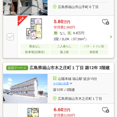
広島県福山市山手町６丁目
5.80
万円
管理費2,900円
なし
6.8万円
2
2階 / 2LDK（57.26m
）
敷金なし
二人暮らし
バス・トイレ別
駐車場(近隣含)
最上階
角部屋
広島県福山市木之庄町１丁目 築12年 3階建
賃貸アパート
山陽本線 福山駅 徒歩15分
その他の交通
築12年 / 3階建
広島県福山市木之庄町１丁目
6.60
万円
管理費5,000円