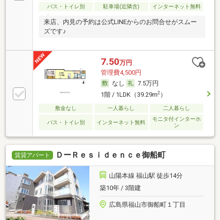
バス・トイレ別
駐車場(近隣含)
インターネット無料
来店、内見の予約は公式LINEからのお問合せがスムー
ズです♪
7.50
万円
管理費4,500円
なし
7.5万円
2
1階 / 1LDK（39.29m
）
敷金なし
一人暮らし
二人暮らし
モニタ付インターホ
バス・トイレ別
インターネット無料
ン
ＤーＲｅｓｉｄｅｎｃｅ御船町
賃貸アパート
山陽本線 福山駅 徒歩14分
築10年 / 3階建
広島県福山市御船町１丁目