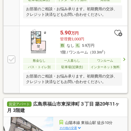
お部屋のご相談・お悩み承ります。初期費用の交渉、
クレジット決済などもお問い合わせください。
5.90
万円
管理費3,000円
なし
5.9万円
2
1階 / ワンルーム（33.3m
）
敷金なし
一人暮らし
ワンルーム
バス・トイレ別
駐車場(近隣含)
インターネット無料
お部屋のご相談・お悩み承ります。初期費用の交渉、
クレジット決済などもお問い合わせください。
広島県福山市東深津町３丁目 築20年11ヶ
賃貸アパート
月 3階建
山陽本線 東福山駅 徒歩10分
その他の交通