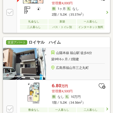
管理費4,000円
1ヶ月
なし
2
2階 / 1LDK（35.37m
）
礼金なし
新築
一人暮らし
二人暮らし
バス・トイレ別
インターネット無料
ロイヤル ハイム
賃貸アパート
山陽本線 福山駅 徒歩6分
築9年6ヶ月 / 2階建
広島県福山市三之丸町
6.80
万円
管理費4,500円
なし
10万円
2
1階 / 1LDK（34.56m
）
敷金なし
一人暮らし
二人暮らし