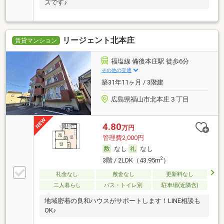
ズです♪
リージェント北本庄
賃貸マンション
福塩線 備後本庄駅 徒歩6分
その他の交通
築31年11ヶ月 / 3階建
広島県福山市北本庄３丁目
4.80
万円
管理費2,000円
なし
なし
2
3階 / 2LDK（43.95m
）
礼金なし
敷金なし
更新料なし
二人暮らし
バス・トイレ別
駐車場(近隣含)
地域密着の良和ハウスがサポートします！LINE相談も
OK♪