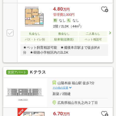
4.80
万円
管理費2,000円
なし
なし
2
2階 / 2LDK（44m
）
礼金なし
敷金なし
二人暮らし
バス・トイレ別
駐車場(近隣含)
ペット相談可
★ペット飼育相談可能 ★備後本庄駅まで徒歩約4
分 ★樹徳小学校区内の2LDK
Ｋテラス
賃貸アパート
山陽本線 福山駅 徒歩7分
その他の交通
新築 / 2階建
広島県福山市丸之内２丁目
6.70
万円