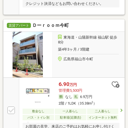
クレジット決済などもお問い合わせください。
Ｄーｒｏｏｍ今町
賃貸アパート
東海道・山陽新幹線 福山駅 徒歩
8分
築4年3ヶ月 / 3階建
広島県福山市今町
6.90
万円
管理費5,500円
なし
6.9万円
2
2階 / 1LDK（35.38m
）
敷金なし
一人暮らし
二人暮らし
バス・トイレ別
駐車場(近隣含)
インターネット無料
お部屋の見学、来店のご予約はお気軽にお申し付けく