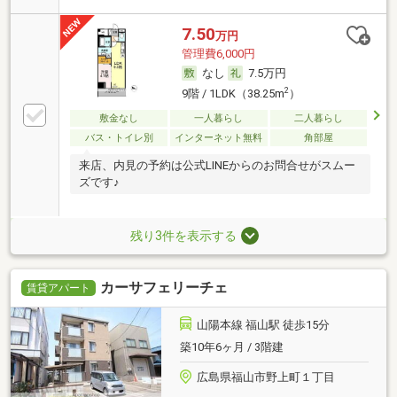
7.50
万円
管理費6,000円
なし
7.5万円
2
9階 / 1LDK（38.25m
）
敷金なし
一人暮らし
二人暮らし
バス・トイレ別
インターネット無料
角部屋
来店、内見の予約は公式LINEからのお問合せがスムー
ズです♪
残り3件を表示する
カーサフェリーチェ
賃貸アパート
山陽本線 福山駅 徒歩15分
築10年6ヶ月 / 3階建
広島県福山市野上町１丁目