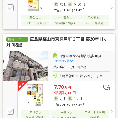
なし
6.6万円
2
2階 / 1LDK（41.4m
）
敷金なし
一人暮らし
二人暮らし
バス・トイレ別
駐車場(近隣含)
ペット相談可
広島県福山市東深津町３丁目 築20年11ヶ
賃貸アパート
月 3階建
山陽本線 東福山駅 徒歩10分
その他の交通
築20年11ヶ月 / 3階建
広島県福山市東深津町３丁目
7.70
万円
管理費4,000円
なし
1ヶ月
2
1階 / 2LDK（66.3m
）
敷金なし
二人暮らし
バス・トイレ別
駐車場(近隣含)
インターネット無料
角部屋