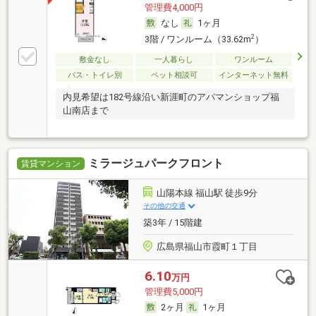
管理費4,000円
なし
1ヶ月
2
3階 / ワンルーム（33.62m
）
敷金なし
一人暮らし
ワンルーム
バス・トイレ別
ペット相談可
インターネット無料
内見希望は182号線沿い新涯町のアパマンショップ福
山南店まで
ミラージュパークフロント
賃貸マンション
山陽本線 福山駅 徒歩9分
その他の交通
築3年 / 15階建
広島県福山市霞町１丁目
6.10
万円
管理費5,000円
2ヶ月
1ヶ月