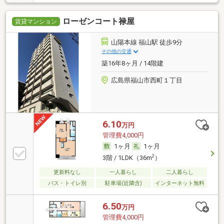
ローゼンコート禄屋
賃貸マンション
山陽本線 福山駅 徒歩9分
その他の交通
築16年8ヶ月 / 14階建
広島県福山市西町１丁目
6.10
万円
管理費4,000円
1ヶ月
1ヶ月
2
3階 / 1LDK（36m
）
更新料なし
一人暮らし
二人暮らし
バス・トイレ別
駐車場(近隣含)
インターネット無料
6.50
万円
管理費4,000円