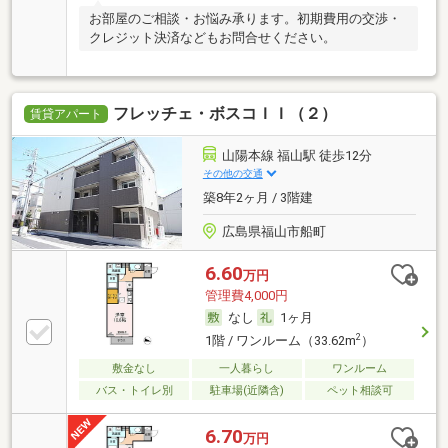
お部屋のご相談・お悩み承ります。初期費用の交渉・
クレジット決済などもお問合せください。
フレッチェ・ボスコＩＩ（２）
賃貸アパート
山陽本線 福山駅 徒歩12分
その他の交通
築8年2ヶ月 / 3階建
広島県福山市船町
6.60
万円
管理費4,000円
なし
1ヶ月
2
1階 / ワンルーム（33.62m
）
敷金なし
一人暮らし
ワンルーム
バス・トイレ別
駐車場(近隣含)
ペット相談可
6.70
万円