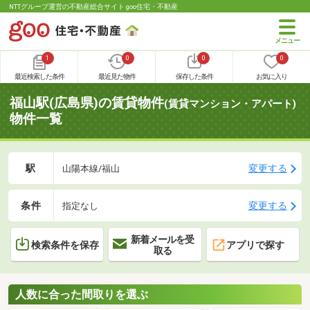
NTTグループ運営の不動産総合サイト goo住宅・不動産
1
0
0
0
最近検索した条件
最近見た物件
保存した条件
お気に入り
福山駅(広島県)の賃貸物件
(賃貸マンション・アパート)
物件一覧
駅
変更する
山陽本線/福山
条件
変更する
指定なし
新着メールを受
検索条件を保存
アプリで探す
取る
人数に合った間取りを選ぶ