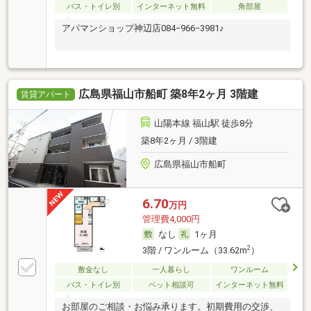
バス・トイレ別
インターネット無料
角部屋
アパマンショップ神辺店084−966−3981♪
広島県福山市船町 築8年2ヶ月 3階建
賃貸アパート
山陽本線 福山駅 徒歩8分
築8年2ヶ月 / 3階建
広島県福山市船町
6.70
万円
管理費4,000円
なし
1ヶ月
2
3階 / ワンルーム（33.62m
）
敷金なし
一人暮らし
ワンルーム
バス・トイレ別
ペット相談可
インターネット無料
お部屋のご相談・お悩み承ります。初期費用の交渉、