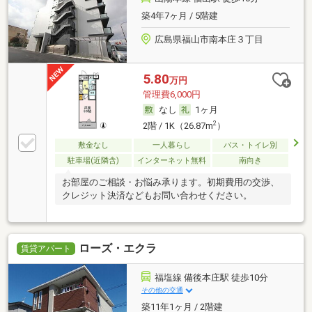
築4年7ヶ月 / 5階建
広島県福山市南本庄３丁目
5.80
万円
管理費6,000円
なし
1ヶ月
2
2階 / 1K（26.87m
）
敷金なし
一人暮らし
バス・トイレ別
駐車場(近隣含)
インターネット無料
南向き
お部屋のご相談・お悩み承ります。初期費用の交渉、
クレジット決済などもお問い合わせください。
ローズ・エクラ
賃貸アパート
福塩線 備後本庄駅 徒歩10分
その他の交通
築11年1ヶ月 / 2階建