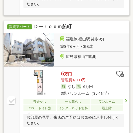
ださい。
Ｄーｒｏｏｍ船町
賃貸アパート
福塩線 福山駅 徒歩9分
築8年6ヶ月 / 3階建
広島県福山市船町
6
万円
管理費4,000円
なし
6万円
2
3階 / ワンルーム（35.41m
）
敷金なし
一人暮らし
ワンルーム
バス・トイレ別
インターネット無料
最上階
お部屋の見学、来店のご予約はお気軽にお申し付けく
ださい。