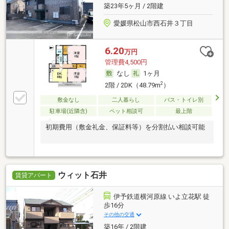
築23年5ヶ月 / 2階建
愛媛県松山市西石井３丁目
6.20
万円
管理費4,500円
なし
1ヶ月
2
2階 / 2DK（48.79m
）
敷金なし
二人暮らし
バス・トイレ別
駐車場(近隣含)
ペット相談可
最上階
初期費用（敷金礼金、保証料等）を分割払い相談可能
ウィット石井
賃貸アパート
伊予鉄道横河原線 いよ立花駅 徒
歩16分
その他の交通
築16年 / 2階建