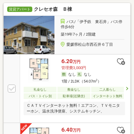
クレセオ森 Ｂ棟
賃貸アパート
バス/「伊予鉄 東石井」バス停
停歩6分
築19年7ヶ月 / 2階建
愛媛県松山市西石井６丁目
6.20
万円
管理費3,000円
なし
なし
2
1階 / 2LDK（54.07m
）
礼金なし
敷金なし
二人暮らし
バス・トイレ別
駐車場(近隣含)
インターネット無料
ＣＡＴＶインターネット無料！エアコン、ＴＶモニタ
ーホン、温水洗浄便座、システムキッチン、
6.40
万円