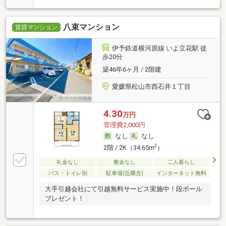
八束マンション
賃貸マンション
伊予鉄道横河原線 いよ立花駅 徒
歩20分
築46年6ヶ月 / 2階建
愛媛県松山市西石井１丁目
4.30
万円
管理費2,000円
なし
なし
2
2階 / 2K（34.65m
）
礼金なし
敷金なし
二人暮らし
バス・トイレ別
駐車場(近隣含)
インターネット無料
大手引越会社にて引越無料サービス実施中！段ボール
プレゼント！