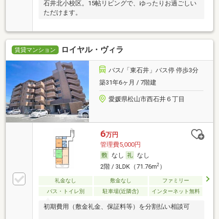
石井北小校区。15帖リビングで、ゆったりお過ごしい
ただけます。
ロイヤル・ヴィラ
賃貸マンション
バス/「東石井」バス停 停歩3分
築31年6ヶ月 / 7階建
愛媛県松山市西石井６丁目
6
万円
管理費5,000円
なし
なし
2
2階 / 3LDK（71.76m
）
礼金なし
敷金なし
ファミリー
バス・トイレ別
駐車場(近隣含)
インターネット無料
初期費用（敷金礼金、保証料等）を分割払い相談可