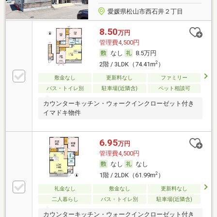
愛媛県松山市西石井２丁目
8.50
万円
管理費4,500円
なし
8.5万円
2
2階 / 3LDK（74.41m
）
敷金なし
更新料なし
ファミリー
バス・トイレ別
駐車場(近隣含)
ペット相談可
カウンターキッチン・ウォークインクローゼット付き
イマドキ物件
6.95
万円
管理費4,500円
なし
なし
2
1階 / 2LDK（61.99m
）
礼金なし
敷金なし
更新料なし
二人暮らし
バス・トイレ別
駐車場(近隣含)
カウンターキッチン・ウォークインクローゼット付き