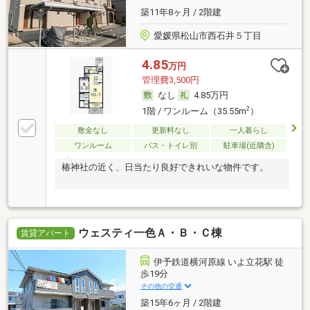
築11年8ヶ月 / 2階建
愛媛県松山市西石井５丁目
4.85
万円
管理費3,500円
なし
4.85万円
2
1階 / ワンルーム（35.55m
）
敷金なし
更新料なし
一人暮らし
ワンルーム
バス・トイレ別
駐車場(近隣含)
椿神社の近く、日当たり良好できれいな物件です。
ウェスティ一色Ａ・Ｂ・Ｃ棟
賃貸アパート
伊予鉄道横河原線 いよ立花駅 徒
歩19分
その他の交通
築15年6ヶ月 / 2階建