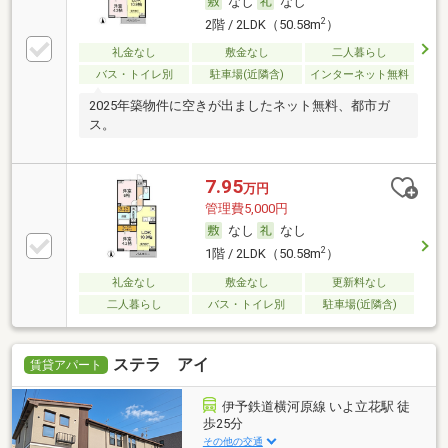
なし
なし
2
2階 / 2LDK（50.58m
）
礼金なし
敷金なし
二人暮らし
バス・トイレ別
駐車場(近隣含)
インターネット無料
2025年築物件に空きが出ましたネット無料、都市ガ
ス。
7.95
万円
管理費5,000円
なし
なし
2
1階 / 2LDK（50.58m
）
礼金なし
敷金なし
更新料なし
二人暮らし
バス・トイレ別
駐車場(近隣含)
ステラ アイ
賃貸アパート
伊予鉄道横河原線 いよ立花駅 徒
歩25分
その他の交通