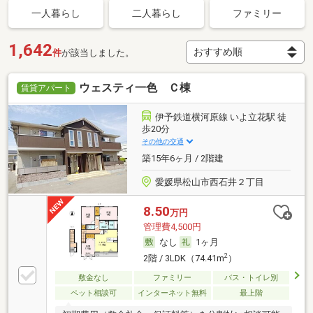
一人暮らし
二人暮らし
ファミリー
1,642
件
が該当しました。
ウェスティ一色 Ｃ棟
賃貸アパート
伊予鉄道横河原線 いよ立花駅 徒
歩20分
その他の交通
築15年6ヶ月 / 2階建
愛媛県松山市西石井２丁目
8.50
万円
管理費4,500円
なし
1ヶ月
2
2階 / 3LDK（74.41m
）
敷金なし
ファミリー
バス・トイレ別
ペット相談可
インターネット無料
最上階