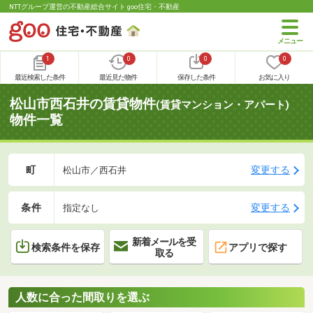
NTTグループ運営の不動産総合サイト goo住宅・不動産
1
0
0
0
最近検索した条件
最近見た物件
保存した条件
お気に入り
松山市西石井の賃貸物件
(賃貸マンション・アパート)
物件一覧
町
変更する
松山市／西石井
条件
変更する
指定なし
新着メールを受
検索条件を保存
アプリで探す
取る
人数に合った間取りを選ぶ