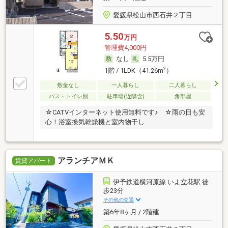
愛媛県松山市西石井２丁目
5.50
万円
管理費4,000円
なし
5.5万円
2
1階 / 1LDK（41.26m
）
敷金なし
一人暮らし
二人暮らし
バス・トイレ別
駐車場(近隣含)
角部屋
☆CATVインターネット使用無料です♪ ☆雨の日も安
心！浴室換気乾燥機と室内物干し
アランチアＭＫ
賃貸アパート
伊予鉄道横河原線 いよ立花駅 徒
歩23分
その他の交通
築6年8ヶ月 / 2階建