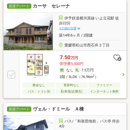
カーサ セレーナ
賃貸アパート
伊予鉄道横河原線 いよ立花駅 徒
歩22分
その他の交通
築14年6ヶ月 / 2階建
愛媛県松山市西石井３丁目
7.50
万円
管理費5,000円
なし
7.5万円
2
2階 / 3LDK（76.96m
）
敷金なし
更新料なし
ファミリー
バス・トイレ別
駐車場(近隣含)
インターネット無料
ヴェル・ドミール Ａ棟
賃貸アパート
バス/「和泉団地前」バス停 停歩
4分