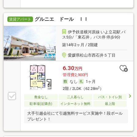
グルニエ ドール ＩＩ
賃貸アパート
伊予鉄道横河原線 いよ立花駅 バ
ス5分/「東石井」バス停 停歩9分
築14年2ヶ月 / 2階建
愛媛県松山市西石井５丁目
6.30
万円
管理費2,900円
なし
1ヶ月
2
2階 / 2LDK（62.28m
）
敷金なし
二人暮らし
バス・トイレ別
駐車場(近隣含)
インターネット無料
最上階
大手引越会社にて引越無料サービス実施中！段ボール
プレゼント！