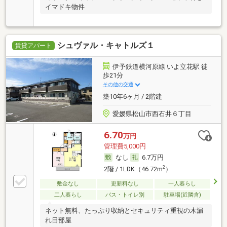
イマドキ物件
シュヴァル・キャトルズ１
賃貸アパート
伊予鉄道横河原線 いよ立花駅 徒
歩21分
その他の交通
築10年6ヶ月 / 2階建
愛媛県松山市西石井６丁目
6.70
万円
管理費5,000円
なし
6.7万円
2
2階 / 1LDK（46.72m
）
敷金なし
更新料なし
一人暮らし
二人暮らし
バス・トイレ別
駐車場(近隣含)
ネット無料、たっぷり収納とセキュリティ重視の木漏
れ日部屋