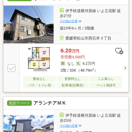
伊予鉄道横河原線 いよ立花駅 徒
歩21分
その他の交通
築23年6ヶ月 / 2階建
愛媛県松山市西石井３丁目
6.20
万円
管理費4,500円
なし
6.2万円
2
2階 / 2DK（48.79m
）
敷金なし
更新料なし
二人暮らし
バス・トイレ別
駐車場(近隣含)
ペット相談可
アランチアＭＫ
賃貸アパート
伊予鉄道横河原線 いよ立花駅 徒
歩23分
その他の交通