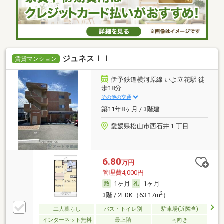
ジュネスＩＩ
賃貸マンション
伊予鉄道横河原線 いよ立花駅 徒
歩18分
その他の交通
築11年8ヶ月 / 3階建
愛媛県松山市西石井１丁目
6.80
万円
管理費4,000円
1ヶ月
1ヶ月
2
3階 / 2LDK（63.17m
）
二人暮らし
バス・トイレ別
駐車場(近隣含)
インターネット無料
最上階
南向き