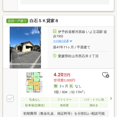
白石ＳＫ貸家８
賃貸一戸建て
伊予鉄道横河原線 いよ立花駅 徒
歩19分
その他の交通
築41年11ヶ月 / 平屋建て
愛媛県松山市西石井２丁目
4.20
万円
管理費3,000円
2ヶ月
なし
2
1階 / 3DK（52.17m
）
礼金なし
ファミリー
バス・トイレ別
駐車場(近隣含)
角部屋
南向き
初期費用（敷金礼金、保証料等）を分割払い相談可能