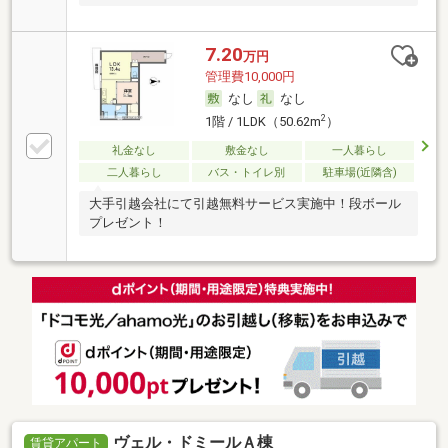
7.20
万円
管理費10,000円
なし
なし
2
1階 / 1LDK（50.62m
）
礼金なし
敷金なし
一人暮らし
二人暮らし
バス・トイレ別
駐車場(近隣含)
大手引越会社にて引越無料サービス実施中！段ボール
プレゼント！
ヴェル・ドミールＡ棟
賃貸アパート