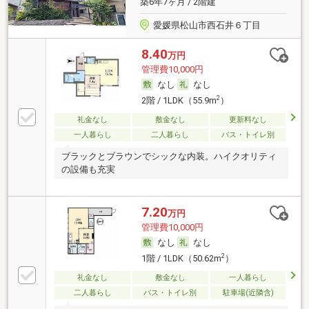
築6年7ヶ月 / 2階建
愛媛県松山市西石井６丁目
8.40
万円
管理費10,000円
なし
なし
2
2階 / 1LDK（55.9m
）
礼金なし
敷金なし
更新料なし
一人暮らし
二人暮らし
バス・トイレ別
ブラックとブラウンでシックな内装。ハイクオリティ
の設備も充実
7.20
万円
管理費10,000円
なし
なし
2
1階 / 1LDK（50.62m
）
礼金なし
敷金なし
一人暮らし
二人暮らし
バス・トイレ別
駐車場(近隣含)