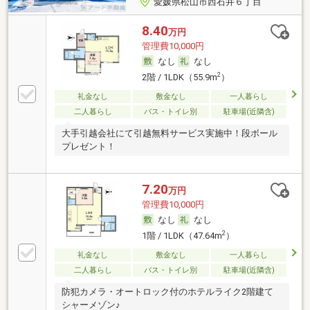
愛媛県松山市西石井６丁目
8.40
万円
管理費10,000円
なし
なし
2
2階 / 1LDK（55.9m
）
礼金なし
敷金なし
一人暮らし
二人暮らし
バス・トイレ別
駐車場(近隣含)
大手引越会社にて引越無料サービス実施中！段ボール
プレゼント！
7.20
万円
管理費10,000円
なし
なし
2
1階 / 1LDK（47.64m
）
礼金なし
敷金なし
一人暮らし
二人暮らし
バス・トイレ別
駐車場(近隣含)
防犯カメラ・オートロック付のホテルライク2階建て
シャーメゾン♪