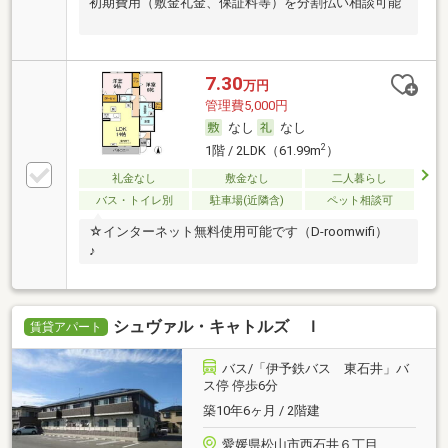
初期費用（敷金礼金、保証料等）を分割払い相談可能
7.30
万円
管理費5,000円
なし
なし
2
1階 / 2LDK（61.99m
）
礼金なし
敷金なし
二人暮らし
バス・トイレ別
駐車場(近隣含)
ペット相談可
☆インターネット無料使用可能です（D-roomwifi）
♪
シュヴァル・キャトルズ Ｉ
賃貸アパート
バス/「伊予鉄バス 東石井」バ
ス停 停歩6分
築10年6ヶ月 / 2階建
愛媛県松山市西石井６丁目