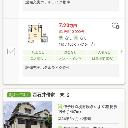
設備充実ホテルライク物件
7.20
万円
管理費10,000円
なし
なし
2
1階 / 1LDK（47.64m
）
礼金なし
敷金なし
一人暮らし
二人暮らし
バス・トイレ別
駐車場(近隣含)
設備充実ホテルライク物件
西石井借家 東北
賃貸一戸建て
伊予鉄道横河原線 いよ立花 徒歩
19分 (1467ｍ)
築36年8ヶ月 / 2階建