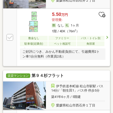
愛媛県松山市西石井２丁目
5.50
万円
管理費-
なし
1ヶ月
2
1階 / 4DK（76m
）
敷金なし
ファミリー
バス・トイレ別
駐車場(近隣含)
ペット相談可
角部屋
ご好評につき、みかん不動産負担にて、引越費用2ト
ン車1台分無料（作業員2名）
第９４杉フラット
賃貸マンション
伊予鉄道本町線 松山市駅駅 バス
14分/「朝生田1」バス停 停歩5分
築41年6ヶ月 / 5階建
愛媛県松山市西石井１丁目