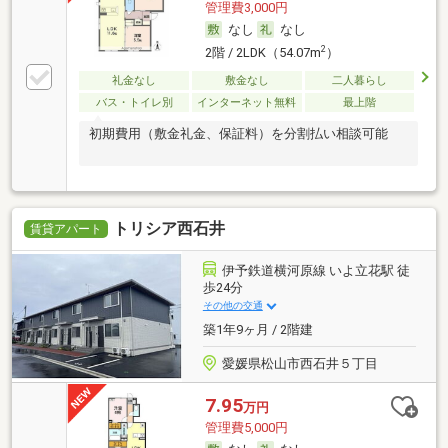
管理費3,000円
なし
なし
2
2階 / 2LDK（54.07m
）
礼金なし
敷金なし
二人暮らし
バス・トイレ別
インターネット無料
最上階
初期費用（敷金礼金、保証料）を分割払い相談可能
トリシア西石井
賃貸アパート
伊予鉄道横河原線 いよ立花駅 徒
歩24分
その他の交通
築1年9ヶ月 / 2階建
愛媛県松山市西石井５丁目
7.95
万円
管理費5,000円