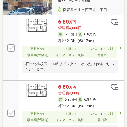
築11年8ヶ月 / 3階建
愛媛県松山市西石井１丁目
6.80
万円
管理費4,000円
6.8万円
6.8万円
2
2階 / 2LDK（63.17m
）
更新料なし
二人暮らし
バス・トイレ別
駐車場(近隣含)
インターネット無料
角部屋
石井北小校区。15帖リビングで、ゆったりお過ごしい
ただけます。
6.80
万円
管理費4,000円
6.8万円
6.8万円
2
3階 / 2LDK（63.17m
）
更新料なし
二人暮らし
バス・トイレ別
駐車場(近隣含)
インターネット無料
最上階