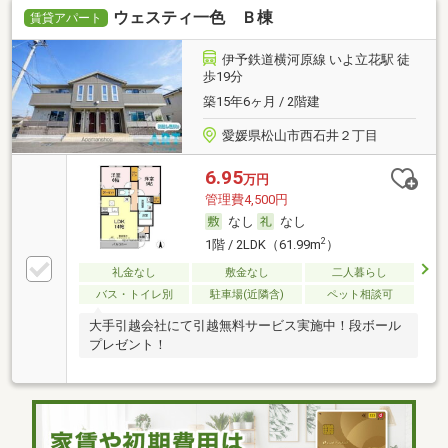
ウェスティ一色 Ｂ棟
賃貸アパート
伊予鉄道横河原線 いよ立花駅 徒
歩19分
築15年6ヶ月 / 2階建
愛媛県松山市西石井２丁目
6.95
万円
管理費4,500円
なし
なし
2
1階 / 2LDK（61.99m
）
礼金なし
敷金なし
二人暮らし
バス・トイレ別
駐車場(近隣含)
ペット相談可
大手引越会社にて引越無料サービス実施中！段ボール
プレゼント！