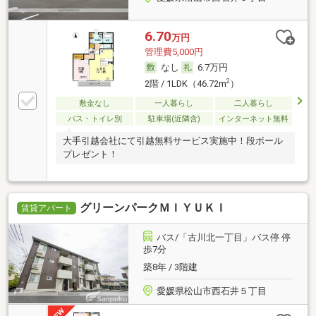
6.70
万円
管理費5,000円
なし
6.7万円
2
2階 / 1LDK（46.72m
）
敷金なし
一人暮らし
二人暮らし
バス・トイレ別
駐車場(近隣含)
インターネット無料
大手引越会社にて引越無料サービス実施中！段ボール
プレゼント！
グリーンパークＭＩＹＵＫＩ
賃貸アパート
バス/「古川北一丁目」バス停 停
歩7分
築8年 / 3階建
愛媛県松山市西石井５丁目