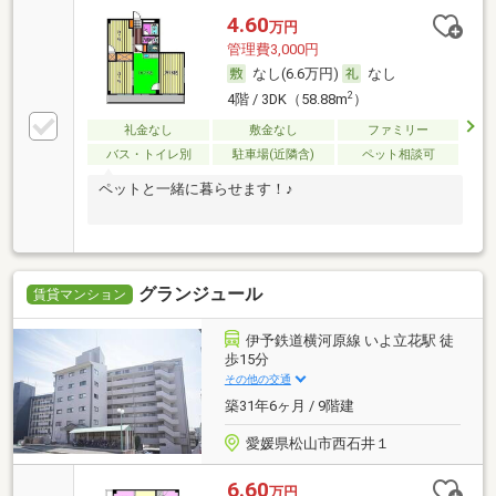
4.60
万円
管理費3,000円
なし(6.6万円)
なし
2
4階 / 3DK（58.88m
）
礼金なし
敷金なし
ファミリー
バス・トイレ別
駐車場(近隣含)
ペット相談可
ペットと一緒に暮らせます！♪
グランジュール
賃貸マンション
伊予鉄道横河原線 いよ立花駅 徒
歩15分
その他の交通
築31年6ヶ月 / 9階建
愛媛県松山市西石井１
6.60
万円