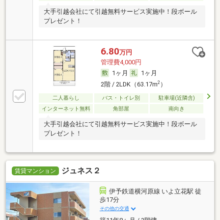
大手引越会社にて引越無料サービス実施中！段ボール
プレゼント！
6.80
万円
管理費4,000円
1ヶ月
1ヶ月
2
2階 / 2LDK（63.17m
）
二人暮らし
バス・トイレ別
駐車場(近隣含)
インターネット無料
角部屋
南向き
大手引越会社にて引越無料サービス実施中！段ボール
プレゼント！
ジュネス２
賃貸マンション
伊予鉄道横河原線 いよ立花駅 徒
歩17分
その他の交通