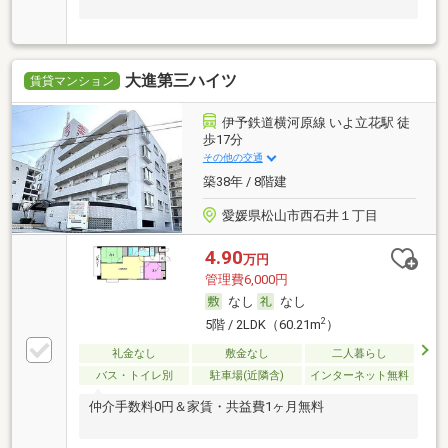
大進第三ハイツ
賃貸マンション
伊予鉄道横河原線 いよ立花駅 徒
歩17分
その他の交通
築38年 / 8階建
愛媛県松山市西石井１丁目
4.90
万円
管理費6,000円
なし
なし
2
5階 / 2LDK（60.21m
）
礼金なし
敷金なし
二人暮らし
バス・トイレ別
駐車場(近隣含)
インターネット無料
仲介手数料0円＆家賃・共益費1ヶ月無料